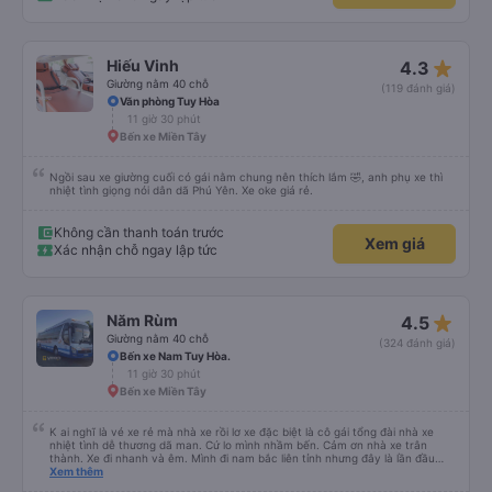
điểm trừ thì chỉ có thgian trả khách, team VXR set lệch với thực tế
star_rate
Hiếu Vinh
4.3
Giường nằm 40 chỗ
(119 đánh giá)
Văn phòng Tuy Hòa
11 giờ 30 phút
Bến xe Miền Tây
Ngồi sau xe giường cuối có gái nằm chung nên thích lắm 🤣, anh phụ xe thì
nhiệt tình giọng nói dân dã Phú Yên. Xe oke giá rẻ.
Không cần thanh toán trước
Xem giá
Xác nhận chỗ ngay lập tức
star_rate
Năm Rùm
4.5
Giường nằm 40 chỗ
(324 đánh giá)
Bến xe Nam Tuy Hòa.
11 giờ 30 phút
Bến xe Miền Tây
K ai nghĩ là vé xe rẻ mà nhà xe rồi lơ xe đặc biệt là cô gái tổng đài nhà xe
nhiệt tình dễ thương dã man. Cứ lo mình nhầm bến. Cảm ơn nhà xe trân
thành. Xe đi nhanh và êm. Mình đi nam bắc liên tỉnh nhưng đây là lần đầu
ngủ trên xe quên cả điếu. Kính mong nhà xe hỗ trợ giúp mình lấy lại kỉ bật
Xem thêm
cuối cùng của ông cố. Đa tạ