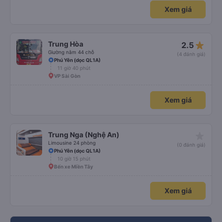
Xem giá
star_rate
Trung Hòa
2.5
Giường nằm 44 chỗ
(4 đánh giá)
Phú Yên (dọc QL1A)
11 giờ 40 phút
VP Sài Gòn
Xem giá
star_rate
Trung Nga (Nghệ An)
Limousine 24 phòng
(0 đánh giá)
Phú Yên (dọc QL1A)
10 giờ 15 phút
Bến xe Miền Tây
Xem giá