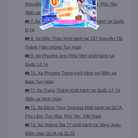
Nguyễn Văn Linh, Phú Lâm, Tuy Hòa, Phú Yên
(Bến xe Nam Tuy Hòa)
🚌 7. Xe Trọng Thủy Limousine khởi hành tại Quốc
lộ 1A
🚌 8. Xe Mộc Thảo khởi hành tại 227 Nguyễn Tất
Thành (Văn phòng Tuy Hoà)
🚌 9. Xe Phương Anh (Phú Yên) khởi hành tại
Quốc Lộ 1A
🚌 10. Xe Phương Trang khởi hành tại (Bến xe
Nam Tuy Hòa)
🚌 11. Xe Trung Thành khởi hành tại Quốc Lộ 1A
(Bến xe Ninh Hòa)
🚌 12. Xe Dũng Thuỷ Express khởi hành tại QL1A,
Phú Lâm, Tuy Hòa, Phú Yên, Việt Nam
🚌 13. Xe Hoàng Gia 77 khởi hành tại Vòng Xoay
điểm giao QL1A và QL25