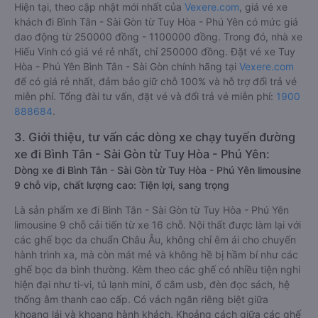
Hiện tại, theo cập nhật mới nhất của
Vexere.com
, giá vé xe
khách đi Bình Tân - Sài Gòn từ Tuy Hòa - Phú Yên có mức giá
dao động từ 250000 đồng - 1100000 đồng. Trong đó, nhà xe
Hiếu Vinh có giá vé rẻ nhất, chỉ 250000 đồng. Đặt vé xe Tuy
Hòa - Phú Yên Bình Tân - Sài Gòn chính hãng tại
Vexere.com
để có giá rẻ nhất, đảm bảo giữ chỗ 100% và hỗ trợ đổi trả vé
miễn phí. Tổng đài tư vấn, đặt vé và đổi trả vé miễn phí:
1900
888684
.
3. Giới thiệu, tư vấn các dòng xe chạy tuyến đường
xe đi Bình Tân - Sài Gòn từ Tuy Hòa - Phú Yên:
Dòng xe đi Bình Tân - Sài Gòn từ Tuy Hòa - Phú Yên limousine
9 chỗ vip, chất lượng cao: Tiện lợi, sang trọng
Là sản phẩm xe đi Bình Tân - Sài Gòn từ Tuy Hòa - Phú Yên
limousine 9 chỗ cải tiến từ xe 16 chỗ. Nội thất được làm lại với
các ghế bọc da chuẩn Châu Âu, không chỉ êm ái cho chuyến
hành trình xa, mà còn mát mẻ và không hề bị hầm bí như các
ghế bọc da bình thường. Kèm theo các ghế có nhiều tiện nghi
hiện đại như ti-vi, tủ lạnh mini, ổ cắm usb, đèn đọc sách, hệ
thống âm thanh cao cấp. Có vách ngăn riêng biệt giữa
khoang lái và khoang hành khách. Khoảng cách giữa các ghế