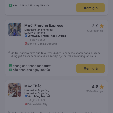
Xác nhận chỗ ngay lập tức
Xem giá
star_rate
Mười Phương Express
3.9
Limousine 24 phòng đôi
(308 đánh giá)
Luxury 34 phòng
Vòng Xoay Thuận Thảo Tuy Hòa
8 giờ 45 phút
Bến xe 1045 Lê Đức Anh
dạ trải nghiệm đi xe quá tuyệt vời, dịch vụ chăm sóc khách hàng 10 điểm,
đúng giờ. Xin cảm ơn nhà xe và sẽ tiếp tục đặt vé vào những lần sau ạ
Không cần thanh toán trước
Xem giá
Xác nhận chỗ ngay lập tức
star_rate
Mộc Thảo
4.8
Limousine 34 giường
(1994 đánh giá)
Limousine 24 giường
Văn phòng Tuy Hoà
8 giờ 45 phút
Bến xe Miền Tây