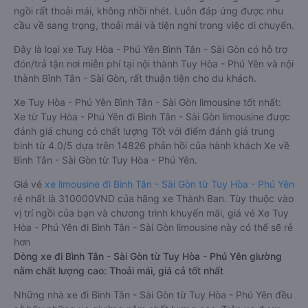
ngồi rất thoải mái, không nhồi nhét. Luôn đáp ứng được nhu
cầu về sang trọng, thoải mái và tiện nghi trong việc di chuyển.
Đây là loại xe Tuy Hòa - Phú Yên Bình Tân - Sài Gòn có hỗ trợ
đón/trả tận nơi miễn phí tại nội thành Tuy Hòa - Phú Yên và nội
thành Bình Tân - Sài Gòn, rất thuận tiện cho du khách.
Xe Tuy Hòa - Phú Yên Bình Tân - Sài Gòn limousine tốt nhất:
Xe từ Tuy Hòa - Phú Yên đi Bình Tân - Sài Gòn limousine được
đánh giá chung có chất lượng Tốt với điểm đánh giá trung
bình từ 4.0/5 dựa trên 14826 phản hồi của hành khách Xe về
Bình Tân - Sài Gòn từ Tuy Hòa - Phú Yên.
Giá vé
xe limousine đi Bình Tân - Sài Gòn từ Tuy Hòa - Phú Yên
rẻ nhất là 310000VND của hãng xe Thành Ban. Tùy thuộc vào
vị trí ngồi của bạn và chương trình khuyến mãi, giá vé Xe Tuy
Hòa - Phú Yên đi Bình Tân - Sài Gòn limousine này có thể sẽ rẻ
hơn
Dòng xe đi Bình Tân - Sài Gòn từ Tuy Hòa - Phú Yên giường
nằm chất lượng cao: Thoải mái, giá cả tốt nhất
Những nhà xe đi Bình Tân - Sài Gòn từ Tuy Hòa - Phú Yên đều