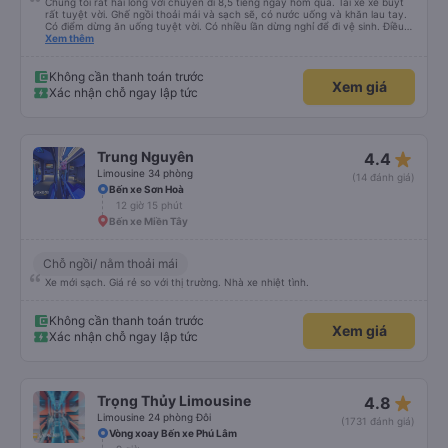
Chúng tôi rất hài lòng với chuyến đi 8,5 tiếng ngày hôm qua. Tài xế xe buýt
rất tuyệt vời. Ghế ngồi thoải mái và sạch sẽ, có nước uống và khăn lau tay.
Có điểm dừng ăn uống tuyệt vời. Có nhiều lần dừng nghỉ để đi vệ sinh. Điều
duy nhất tôi muốn đề xuất để cải thiện là cho phép thanh toán bằng thẻ
Xem thêm
nước ngoài khi đặt vé trên ứng dụng.
Không cần thanh toán trước
Xem giá
Xác nhận chỗ ngay lập tức
star_rate
Trung Nguyên
4.4
Limousine 34 phòng
(14 đánh giá)
Bến xe Sơn Hoà
12 giờ 15 phút
Bến xe Miền Tây
Chỗ ngồi/ nằm thoải mái
Xe mới sạch. Giá rẻ so với thị trường. Nhà xe nhiệt tình.
Không cần thanh toán trước
Xem giá
Xác nhận chỗ ngay lập tức
star_rate
Trọng Thủy Limousine
4.8
Limousine 24 phòng Đôi
(1731 đánh giá)
Vòng xoay Bến xe Phú Lâm