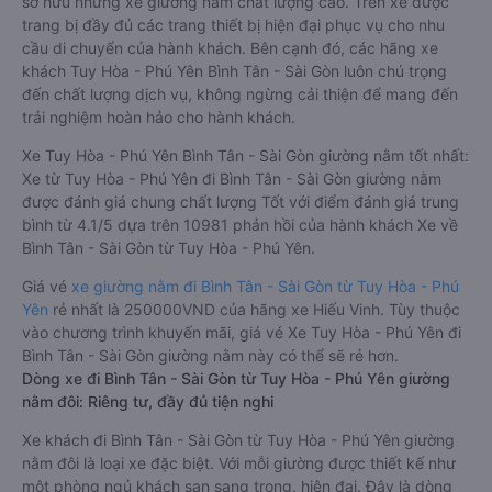
sở hữu những xe giường nằm chất lượng cao. Trên xe được
trang bị đầy đủ các trang thiết bị hiện đại phục vụ cho nhu
cầu di chuyển của hành khách. Bên cạnh đó, các hãng xe
khách Tuy Hòa - Phú Yên Bình Tân - Sài Gòn luôn chú trọng
đến chất lượng dịch vụ, không ngừng cải thiện để mang đến
trải nghiệm hoàn hảo cho hành khách.
Xe Tuy Hòa - Phú Yên Bình Tân - Sài Gòn giường nằm tốt nhất:
Xe từ Tuy Hòa - Phú Yên đi Bình Tân - Sài Gòn giường nằm
được đánh giá chung chất lượng Tốt với điểm đánh giá trung
bình từ 4.1/5 dựa trên 10981 phản hồi của hành khách Xe về
Bình Tân - Sài Gòn từ Tuy Hòa - Phú Yên.
Giá vé
xe giường nằm đi Bình Tân - Sài Gòn từ Tuy Hòa - Phú
Yên
rẻ nhất là 250000VND của hãng xe Hiếu Vinh. Tùy thuộc
vào chương trình khuyến mãi, giá vé Xe Tuy Hòa - Phú Yên đi
Bình Tân - Sài Gòn giường nằm này có thể sẽ rẻ hơn.
Dòng xe đi Bình Tân - Sài Gòn từ Tuy Hòa - Phú Yên giường
nằm đôi: Riêng tư, đầy đủ tiện nghi
Xe khách đi Bình Tân - Sài Gòn từ Tuy Hòa - Phú Yên giường
nằm đôi là loại xe đặc biệt. Với mỗi giường được thiết kế như
một phòng ngủ khách sạn sang trọng, hiện đại. Đây là dòng