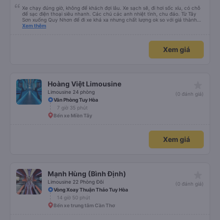
Xe chạy đúng giờ, không để khách đợi lâu. Xe sạch sẽ, đi hơi sốc xíu, có chỗ
để sạc điện thoại siêu nhanh. Các chú các anh nhiệt tình, chu đáo. Từ Tây
Sơn xuống Quy Nhơn để đi xe khá xa nhưng chất lượng ok so với giá thành
chung.
Xem thêm
Xem giá
star_rate
Hoàng Việt Limousine
Limousine 24 phòng
(0 đánh giá)
Văn Phòng Tuy Hòa
7 giờ 35 phút
Bến xe Miền Tây
Xem giá
star_rate
Mạnh Hùng (Bình Định)
Limousine 22 Phòng Đôi
(0 đánh giá)
Vòng Xoay Thuận Thảo Tuy Hòa
14 giờ 50 phút
Bến xe trung tâm Cần Thơ