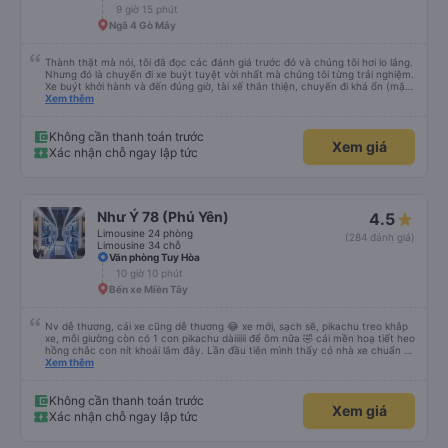
9 giờ 15 phút
Ngã 4 Gò Mây
Thành thật mà nói, tôi đã đọc các đánh giá trước đó và chúng tôi hơi lo lắng.
Nhưng đó là chuyến đi xe buýt tuyệt vời nhất mà chúng tôi từng trải nghiệm.
Xe buýt khởi hành và đến đúng giờ, tài xế thân thiện, chuyến đi khá ổn (mặc
dù vẫn hơi xóc, nhưng đó là đặc trưng của Việt Nam ^^), và chỗ ngồi thoải
Xem thêm
mái. Chúng tôi thực sự rất hài lòng.
Không cần thanh toán trước
Xem giá
Xác nhận chỗ ngay lập tức
Như Ý 78 (Phú Yên)
4.5
Limousine 24 phòng
(284 đánh giá)
Limousine 34 chỗ
Văn phòng Tuy Hòa
10 giờ 10 phút
Bến xe Miền Tây
Nv dễ thương, cái xe cũng dễ thương 😂 xe mới, sạch sẽ, pikachu treo khắp
xe, mỗi giường còn có 1 con pikachu dàiiiiii để ôm nữa 🤣 cái mền hoạ tiết heo
hồng chắc con nít khoái lắm đây. Lần đầu tiên mình thấy có nhà xe chuẩn bị
cả bàn chải đánh răng. Có 2 ông bà cụ lên xe còn được nv dẫn tới tận nơi để
Xem thêm
hỗ trợ, nói chung là chu đáo ah.
Không cần thanh toán trước
Xem giá
Xác nhận chỗ ngay lập tức