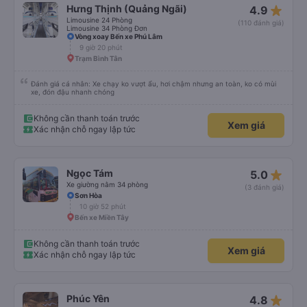
star_rate
Hưng Thịnh (Quảng Ngãi)
4.9
Limousine 24 Phòng
(110 đánh giá)
Limousine 34 Phòng Đơn
Vòng xoay Bến xe Phú Lâm
9 giờ 20 phút
Trạm Bình Tân
Đánh giá cá nhân: Xe chạy ko vượt ẩu, hơi chậm nhưng an toàn, ko có mùi
xe, đón đậu nhanh chóng
Không cần thanh toán trước
Xem giá
Xác nhận chỗ ngay lập tức
star_rate
Ngọc Tám
5.0
Xe giường nằm 34 phòng
(3 đánh giá)
Sơn Hòa
10 giờ 52 phút
Bến xe Miền Tây
Không cần thanh toán trước
Xem giá
Xác nhận chỗ ngay lập tức
star_rate
Phúc Yên
4.8