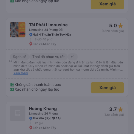
Xác nhận chỗ ngay lập tức
Xem giá
star_rate
Tài Phát Limousine
5.0
Limousine 24 Phòng Đôi
(1820 đánh giá)
Ngã 4 Thuận Thảo Tuy Hòa
8 giờ 40 phút
Bến xe Miền Tây
Sạch sẽ
Thái độ phục vụ tốt
+1
Mình đang đánh giá lúc mình vẫn còn đang đi trên xe lun. Đây là lần đầu tiên
mình đi ra Quy Nhơn và mình đã book đại xe Tài Phát vì thấy đánh giá trên
app khá tốt và chất lượng thật sự vượt hơn cả mong đợi của mình. Mình mua
giường đôi và vừa đủ cho 2 người. Nhân viên của nhà xe phải nói là siêu nhiệt
Xem thêm
tình và dễ thương. Trước chuyến đi mình có gọi cho bên tổng đài thì anh
nhân viên hỗ trợ mình nói chuyện siêu nhẹ nhàng và vui vẻ . Lúc mình lên xe
trung chuyển và lên xe lớn thì luôn hỗ trợ xách vali giùm tụi mình. Trên xe thì
Không cần thanh toán trước
Xem giá
có cả bánh và sữa miễn phí cho khách còn chuẩn bị cả thuốc say xe, dép,
Xác nhận chỗ ngay lập tức
mền, gối và đặc biệt là có gối ôm. Nchung là phải chấm nhà xe 10 sao mới
đủ !!!
star_rate
Hoàng Khang
3.7
Limousine 24 Phòng
(120 đánh giá)
Phú Yên (dọc QL1A)
12 giờ
Bến xe Miền Tây