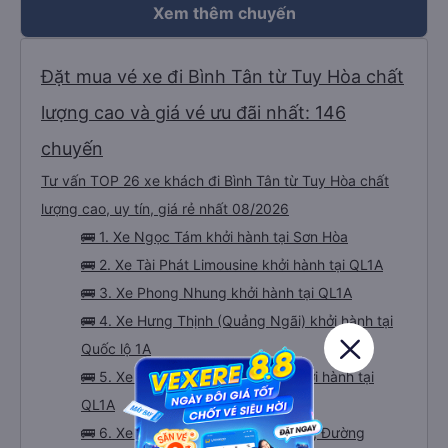
Xem thêm chuyến
Đặt mua vé xe đi Bình Tân từ Tuy Hòa chất
lượng cao và giá vé ưu đãi nhất: 146
chuyến
Tư vấn TOP 26 xe khách đi Bình Tân từ Tuy Hòa chất
lượng cao, uy tín, giá rẻ nhất 08/2026
🚌 1. Xe Ngọc Tám khởi hành tại Sơn Hòa
🚌 2. Xe Tài Phát Limousine khởi hành tại QL1A
🚌 3. Xe Phong Nhung khởi hành tại QL1A
🚌 4. Xe Hưng Thịnh (Quảng Ngãi) khởi hành tại
Quốc lộ 1A
🚌 5. Xe Quốc Phong Limousine khởi hành tại
QL1A
🚌 6. Xe Phúc Yên khởi hành tại 507, Đường