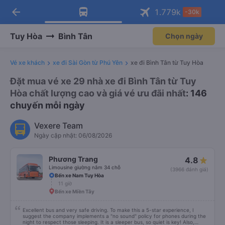
arrow_back
Tải app Vexere ngay!
Tải app Vexere
1.779
k
-30k
Mở app
Mở app
Nhận ưu đãi thành viên độc
-30k/ghế khi đặt vé máy bay qua
quyền
app
Tuy Hòa
Bình Tân
Chọn ngày
Vé xe khách
xe đi Sài Gòn từ Phú Yên
xe đi Bình Tân từ Tuy Hòa
Đặt mua vé xe 29 nhà xe đi Bình Tân từ Tuy
Hòa chất lượng cao và giá vé ưu đãi nhất
: 146
chuyến mỗi ngày
Vexere Team
Ngày cập nhật: 06/08/2026
Phương Trang
4.8
Limousine giường nằm 34 chỗ
(3966 đánh giá)
Bến xe Nam Tuy Hòa
11 giờ
Bến xe Miền Tây
Excellent bus and very safe driving. To make this a 5-star experience, I
suggest the company implements a "no sound" policy for phones during the
night to respect those sleeping. It is a sleeper bus, so quiet is key! Also,