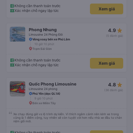
Không cần thanh toán trước
Xem giá
Xác nhận chỗ ngay lập tức
star_rate
Phong Nhung
4.9
Limousine 24 Phòng Đôi
(5 đánh giá)
Vòng xoay bến xe Phú Lâm
10 giờ 10 phút
Trạm Sài Gòn
Không cần thanh toán trước
Xem giá
Xác nhận chỗ ngay lập tức
star_rate
Quốc Phong Limousine
4.8
Limousine 24 phòng
(36 đánh giá)
Phú Yên (dọc QL1A)
9 giờ 10 phút
Bến xe Miền Tây
Xe chạy đúng giờ vs lộ trình dự kiến. Vì thích ngắm cảnh nên kính xe trong
cũng là 1 điểm cộng, tuy nhiên sẽ còn tuyệt vời hơn nếu nhà xe đầu tư chăn
nệm gối mới.
Không cần thanh toán trước