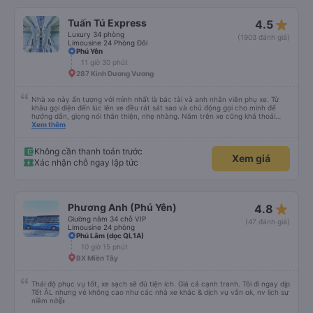
star_rate
Tuấn Tú Express
4.5
Luxury 34 phòng
(1903 đánh giá)
Limousine 24 Phòng Đôi
Phú Yên
11 giờ 30 phút
287 Kinh Dương Vương
Nhà xe này ấn tượng với mình nhất là bác tài và anh nhân viên phụ xe. Từ
khâu gọi điện đến lúc lên xe đều rát sát sao và chủ động gọi cho mình để
hướng dẫn, giọng nói thân thiện, nhẹ nhàng. Nằm trên xe cũng khá thoải
mái, chăn nệm nước suối đầy đủ. Chuyến xe của mình hầu hết là các cô bác
Xem thêm
lớn tuổi thế nên khi hít thở sẽ thấy có một chút mùi người già Lúc xuống xe,
điểm thả của mình ban đầu dự kiến là Ngã 3 Sợi ( Nha Trang ) và bắt Grab
nhưng các anh hướng dẫn mình xuống ở đây không có ma nào dám chở đâu
Không cần thanh toán trước
Xem giá
( vì đây là địa bàn của thế lực xe ôm ngầm, dân chơi cỏ kẹo ke...) Và thế là
Xác nhận chỗ ngay lập tức
mình được chở xuống Ngã 3 thành , nơi sáng sủa an toàn hơn. Một Chuyến
xe được biết thêm nhiều câu chuyện mới. Cảm ơn nhà xe đã giúp đỡ
star_rate
Phương Anh (Phú Yên)
4.8
Giường nằm 34 chỗ VIP
(47 đánh giá)
Limousine 24 phòng
Phú Lâm (dọc QL1A)
10 giờ 15 phút
BX Miền Tây
Thái độ phục vụ tốt, xe sạch sẽ đủ tiện ích. Giá cả cạnh tranh. Tôi đi ngay dịp
Tết ÂL nhưng vé không cao như các nhà xe khác & dịch vụ vẫn ok, nv lịch sự
niềm nở👍