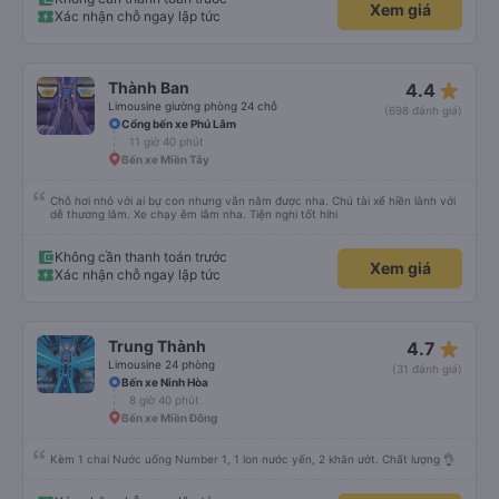
Xem giá
Xác nhận chỗ ngay lập tức
star_rate
Thành Ban
4.4
Limousine giường phòng 24 chỗ
(698 đánh giá)
Cổng bến xe Phú Lâm
11 giờ 40 phút
Bến xe Miền Tây
Chỗ hơi nhỏ với ai bự con nhưng vẫn nằm được nha. Chú tài xế hiền lành với
dễ thương lắm. Xe chạy êm lắm nha. Tiện nghi tốt hihi
Không cần thanh toán trước
Xem giá
Xác nhận chỗ ngay lập tức
star_rate
Trung Thành
4.7
Limousine 24 phòng
(31 đánh giá)
Bến xe Ninh Hòa
8 giờ 40 phút
Bến xe Miền Đông
Kèm 1 chai Nước uống Number 1, 1 lon nước yến, 2 khăn ướt. Chất lượng 👌