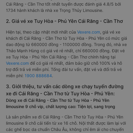
Cái Răng - Cần Thơ tốt nhất tuyến được đánh giá 4.8/5 bởi
1734 hành khách là nhà xe Trọng Thủy Limousine.
2. Giá vé xe Tuy Hòa - Phú Yên Cái Răng - Cần Thơ
Hiện tại, theo cập nhật mới nhất của
Vexere.com
, giá vé xe
khách đi Cái Răng - Cần Thơ từ Tuy Hòa - Phú Yên có mức giá
dao động từ 660000 đồng - 1100000 đồng. Trong đó, nhà xe
Thảo Mạnh Hùng có giá vé rẻ nhất, chỉ 660000 đồng. Đặt vé
xe Tuy Hòa - Phú Yên Cái Răng - Cần Thơ chính hãng tại
Vexere.com
để có giá rẻ nhất, đảm bảo giữ chỗ 100% và hỗ
trợ đổi trả vé miễn phí. Tổng đài tư vấn, đặt vé và đổi trả vé
miễn phí:
1900 888684
.
3. Giới thiệu, tư vấn các dòng xe chạy tuyến đường
xe đi Cái Răng - Cần Thơ từ Tuy Hòa - Phú Yên:
Dòng xe đi Cái Răng - Cần Thơ từ Tuy Hòa - Phú Yên
limousine 9 chỗ vip, chất lượng cao: Tiện lợi, sang trọng
Là sản phẩm xe đi Cái Răng - Cần Thơ từ Tuy Hòa - Phú Yên
limousine 9 chỗ cải tiến từ xe 16 chỗ. Nội thất được làm lại với
các ghế bọc da chuẩn Châu Âu, không chỉ êm ái cho chuyến