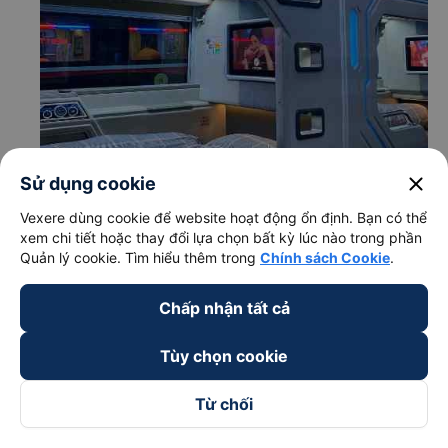
close
Sử dụng cookie
Vexere dùng cookie để website hoạt động ổn định. Bạn có thể
xem chi tiết hoặc thay đổi lựa chọn bất kỳ lúc nào trong phần
Quản lý cookie. Tìm hiểu thêm trong
Chính sách Cookie
.
Chấp nhận tất cả
c. Lộ trình, giờ khởi hành và giờ kết thúc của xe khách
Mạnh Hùng
Tùy chọn cookie
Giờ xuất phát ở Tuy Hòa - Phú Yên: 20:56, 21:05
Từ chối
Giờ đến nơi ở Cái Răng - Cần Thơ: 10:08, 10:17
Thời gian chạy từ Tuy Hòa - Phú Yên đi Cái Răng -
Cần Thơ của nhà xe
Mạnh Hùng
khoảng: 13.2 giờ