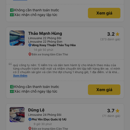
mái. Chúng tôi thực sự rất hài lòng.
Không cần thanh toán trước
Xem giá
Xác nhận chỗ ngay lập tức
Thảo Mạnh Hùng
3.2
Limousine 22 Phòng Đôi
(373 đánh giá)
Limousine 22 Phòng Đơn
Vòng Xoay Thuận Thảo Tuy Hòa
14 giờ 50 phút
Bến xe trung tâm Cần Thơ
quý công ty nên: 1) kiểm tra và dán tem hành lý cho khách theo màu của
từng chuyến tránh mất mát và nhầm chuyến khi tập kết hàng lên xe. vì mình
có 2 chuyến sài gòn và cần thơ đợi chung 1 khung giờ, 1 địa điểm. vì là khách
thân thiết của quý công ty nên rất hài lòng và tin tưởng. tuy nhiên rất mong
Xem thêm
muốn đội ngũ nhân viên anh chị em nhà xe cùng nhau cải thiện ngày một
phát triển. 2) đồng nhất về cách giao tiếp và CSKH nhẹ nhàng, chu đáo nữa
thì chắc chắn quy công ty là nhà xe được yêu thích và lựa chọn số 1 quy
Không cần thanh toán trước
Xem giá
nhơn. rất cảm ơn quý anh chị em cty cũng như chị Thảo đã lắng nghe và
Xác nhận chỗ ngay lập tức
tiếp nhận. " khách hàng thân thiết nhiều năm của nhà xe từ thời sinh viên"
Dũng Lệ
3.7
Limousine 24 Phòng Đôi
(71 đánh giá)
Phú Yên (Dọc Quốc lộ 1A)
9 giờ 30 phút
Bến xe trung tâm Cần Thơ