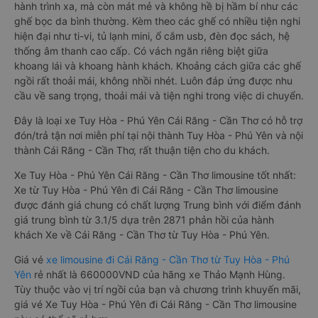
hành trình xa, mà còn mát mẻ và không hề bị hầm bí như các
ghế bọc da bình thường. Kèm theo các ghế có nhiều tiện nghi
hiện đại như ti-vi, tủ lạnh mini, ổ cắm usb, đèn đọc sách, hệ
thống âm thanh cao cấp. Có vách ngăn riêng biệt giữa
khoang lái và khoang hành khách. Khoảng cách giữa các ghế
ngồi rất thoải mái, không nhồi nhét. Luôn đáp ứng được nhu
cầu về sang trọng, thoải mái và tiện nghi trong việc di chuyển.
Đây là loại xe Tuy Hòa - Phú Yên Cái Răng - Cần Thơ có hỗ trợ
đón/trả tận nơi miễn phí tại nội thành Tuy Hòa - Phú Yên và nội
thành Cái Răng - Cần Thơ, rất thuận tiện cho du khách.
Xe Tuy Hòa - Phú Yên Cái Răng - Cần Thơ limousine tốt nhất:
Xe từ Tuy Hòa - Phú Yên đi Cái Răng - Cần Thơ limousine
được đánh giá chung có chất lượng Trung bình với điểm đánh
giá trung bình từ 3.1/5 dựa trên 2871 phản hồi của hành
khách Xe về Cái Răng - Cần Thơ từ Tuy Hòa - Phú Yên.
Giá vé
xe limousine đi Cái Răng - Cần Thơ từ Tuy Hòa - Phú
Yên
rẻ nhất là 660000VND của hãng xe Thảo Mạnh Hùng.
Tùy thuộc vào vị trí ngồi của bạn và chương trình khuyến mãi,
giá vé Xe Tuy Hòa - Phú Yên đi Cái Răng - Cần Thơ limousine