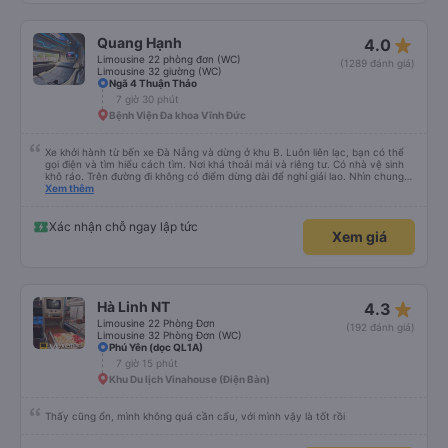
cổng USB. Tôi không thể kết nối Wi-Fi, nhưng đó có thể là lỗi của tôi. Đối với
những người thừa cân hoặc rất cao, tôi khuyên bạn nên chọn xe buýt có ít
chỗ ngồi hơn (có khoảng 35 chỗ, và tôi không thừa cân, nhưng vẫn hơi
star_rate
Quang Hạnh
4.0
chật). Tôi khuyên bạn nên chọn chỗ ngồi phía dưới và giữa.
Limousine 22 phòng đơn (WC)
(1289 đánh giá)
Limousine 32 giường (WC)
Ngã 4 Thuận Thảo
7 giờ 30 phút
Bệnh Viện Đa khoa Vĩnh Đức
Xe khởi hành từ bến xe Đà Nẵng và dừng ở khu B. Luôn liên lạc, bạn có thể
gọi điện và tìm hiểu cách tìm. Nơi khá thoải mái và riêng tư. Có nhà vệ sinh
khô ráo. Trên đường đi không có điểm dừng dài để nghỉ giải lao. Nhìn chung
mọi thứ đều tuyệt vời.
Xem thêm
Xác nhận chỗ ngay lập tức
Xem giá
star_rate
Hà Linh NT
4.3
Limousine 22 Phòng Đơn
(192 đánh giá)
Limousine 32 Phòng Đơn (WC)
Phú Yên (dọc QL1A)
7 giờ 15 phút
Khu Du lịch Vinahouse (Điện Bàn)
Thấy cũng ổn, mình không quá cần cẩu, với mình vậy là tốt rồi