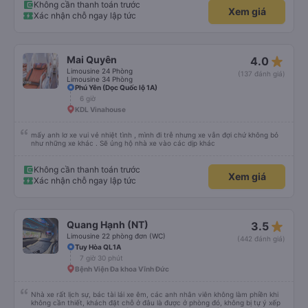
Không cần thanh toán trước
Xem giá
Xác nhận chỗ ngay lập tức
star_rate
Mai Quyên
4.0
Limousine 24 Phòng
(137 đánh giá)
Limousine 34 Phòng
Phú Yên (Dọc Quốc lộ 1A)
6 giờ
KDL Vinahouse
mấy anh lơ xe vui vẻ nhiệt tình , mình đi trễ nhưng xe vẫn đợi chứ không bỏ
như những xe khác . Sẽ ủng hộ nhà xe vào các dịp khác
Không cần thanh toán trước
Xem giá
Xác nhận chỗ ngay lập tức
star_rate
Quang Hạnh (NT)
3.5
Limousine 22 phòng đơn (WC)
(442 đánh giá)
Tuy Hòa QL1A
7 giờ 30 phút
Bệnh Viện Đa khoa Vĩnh Đức
Nhà xe rất lịch sự, bác tài lái xe êm, các anh nhân viên không làm phiền khi
không cần thiết, khách đặt chỗ ở đâu là được ở phòng đó, không bị tự ý xếp