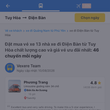
arrow_back
Tải app Vexere ngay!
Tải app Vexere
-30k
Mở app
Mở app
Nhận ưu đãi thành viên độc
-30k/ghế khi đặt vé máy bay qua
quyền
app
Tuy Hòa
Điện Bàn
Chọn ngày
Vé xe khách
xe đi Quảng Nam từ Phú Yên
xe đi Điện Bàn từ Tuy
Hòa
Đặt mua vé xe 13 nhà xe đi Điện Bàn từ Tuy
Hòa chất lượng cao và giá vé ưu đãi nhất
: 46
chuyến mỗi ngày
Vexere Team
Ngày cập nhật: 10/08/2026
Phương Trang
4.8
Limousine giường nằm 34 chỗ
(4038 đánh giá)
Bến Xe An Sương
18 giờ
Tam Kỳ
Excellent bus and very safe driving. To make this a 5-star experience, I