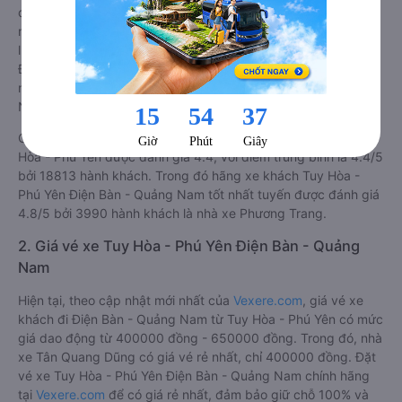
được phân loại chất lượng dựa trên đánh giá từ 1 đến 5 (1: tệ
nhất, 5: tốt nhất) của khách hàng với các tiêu chí như: Chất
lượng xe, Đúng giờ, Chất lượng phục vụ trên
Vexere.com
.
Đánh giá này được viết trực tiếp bởi các khách hàng đã trải
nghiệm các hãng Xe Tuy Hòa - Phú Yên đi Điện Bàn - Quảng
Nam.
Chất lượng các xe khách đi Điện Bàn - Quảng Nam từ Tuy
Hòa - Phú Yên được đánh giá 4.4, với điểm trung bình là 4.4/5
bởi 18813 hành khách. Trong đó hãng xe khách Tuy Hòa -
Phú Yên Điện Bàn - Quảng Nam tốt nhất tuyến được đánh giá
4.8/5 bởi 3990 hành khách là nhà xe Phương Trang.
2. Giá vé xe Tuy Hòa - Phú Yên Điện Bàn - Quảng
Nam
Hiện tại, theo cập nhật mới nhất của
Vexere.com
, giá vé xe
khách đi Điện Bàn - Quảng Nam từ Tuy Hòa - Phú Yên có mức
giá dao động từ 400000 đồng - 650000 đồng. Trong đó, nhà
xe Tân Quang Dũng có giá vé rẻ nhất, chỉ 400000 đồng. Đặt
vé xe Tuy Hòa - Phú Yên Điện Bàn - Quảng Nam chính hãng
tại
Vexere.com
để có giá rẻ nhất, đảm bảo giữ chỗ 100% và