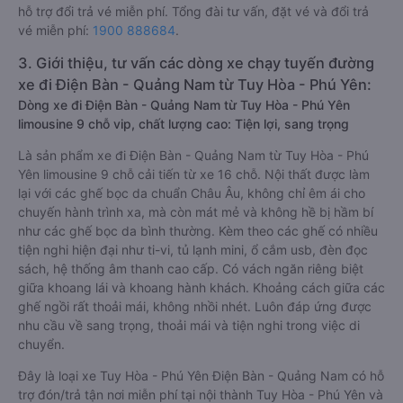
hỗ trợ đổi trả vé miễn phí. Tổng đài tư vấn, đặt vé và đổi trả
vé miễn phí:
1900 888684
.
3. Giới thiệu, tư vấn các dòng xe chạy tuyến đường
xe đi Điện Bàn - Quảng Nam từ Tuy Hòa - Phú Yên:
Dòng xe đi Điện Bàn - Quảng Nam từ Tuy Hòa - Phú Yên
limousine 9 chỗ vip, chất lượng cao: Tiện lợi, sang trọng
Là sản phẩm xe đi Điện Bàn - Quảng Nam từ Tuy Hòa - Phú
Yên limousine 9 chỗ cải tiến từ xe 16 chỗ. Nội thất được làm
lại với các ghế bọc da chuẩn Châu Âu, không chỉ êm ái cho
chuyến hành trình xa, mà còn mát mẻ và không hề bị hầm bí
như các ghế bọc da bình thường. Kèm theo các ghế có nhiều
tiện nghi hiện đại như ti-vi, tủ lạnh mini, ổ cắm usb, đèn đọc
sách, hệ thống âm thanh cao cấp. Có vách ngăn riêng biệt
giữa khoang lái và khoang hành khách. Khoảng cách giữa các
ghế ngồi rất thoải mái, không nhồi nhét. Luôn đáp ứng được
nhu cầu về sang trọng, thoải mái và tiện nghi trong việc di
chuyển.
Đây là loại xe Tuy Hòa - Phú Yên Điện Bàn - Quảng Nam có hỗ
trợ đón/trả tận nơi miễn phí tại nội thành Tuy Hòa - Phú Yên và