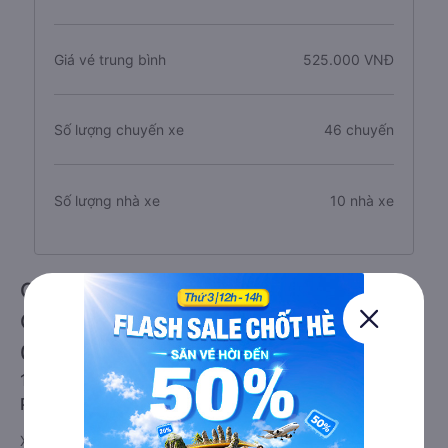
Giá vé trung bình
525.000 VNĐ
Số lượng chuyến xe
46 chuyến
Số lượng nhà xe
10 nhà xe
Giới thiệu tuyến đường xe đi Điện Bàn -
Quảng Nam từ Tuy Hòa - Phú Yên
08/2026
1. Về chất lượng, review, đánh giá nhà xe Tuy Hòa -
Phú Yên Điện Bàn - Quảng Nam
Xe đi Điện Bàn - Quảng Nam từ Tuy Hòa - Phú Yên tốt nhất