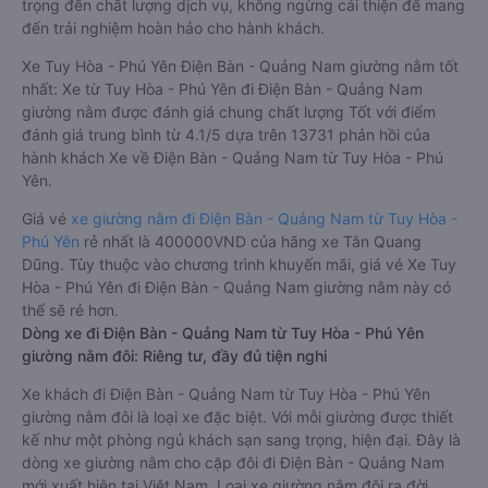
trọng đến chất lượng dịch vụ, không ngừng cải thiện để mang
đến trải nghiệm hoàn hảo cho hành khách.
Xe Tuy Hòa - Phú Yên Điện Bàn - Quảng Nam giường nằm tốt
nhất: Xe từ Tuy Hòa - Phú Yên đi Điện Bàn - Quảng Nam
giường nằm được đánh giá chung chất lượng Tốt với điểm
đánh giá trung bình từ 4.1/5 dựa trên 13731 phản hồi của
hành khách Xe về Điện Bàn - Quảng Nam từ Tuy Hòa - Phú
Yên.
Giá vé
xe giường nằm đi Điện Bàn - Quảng Nam từ Tuy Hòa -
Phú Yên
rẻ nhất là 400000VND của hãng xe Tân Quang
Dũng. Tùy thuộc vào chương trình khuyến mãi, giá vé Xe Tuy
Hòa - Phú Yên đi Điện Bàn - Quảng Nam giường nằm này có
thể sẽ rẻ hơn.
Dòng xe đi Điện Bàn - Quảng Nam từ Tuy Hòa - Phú Yên
giường nằm đôi: Riêng tư, đầy đủ tiện nghi
Xe khách đi Điện Bàn - Quảng Nam từ Tuy Hòa - Phú Yên
giường nằm đôi là loại xe đặc biệt. Với mỗi giường được thiết
kế như một phòng ngủ khách sạn sang trọng, hiện đại. Đây là
dòng xe giường nằm cho cặp đôi đi Điện Bàn - Quảng Nam
mới xuất hiện tại Việt Nam. Loại xe giường nằm đôi ra đời