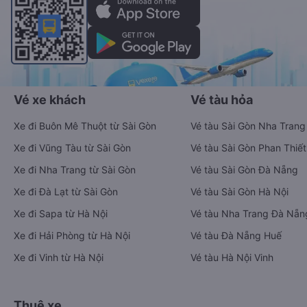
Ứng dụng đặt vé Xe khách, Máy bay,
Tàu hoả và Thuê xe
Vexere - ứng dụng đặt vé đa phương tiện với hơn 3000+ nhà
xe chất lượng cao, 5000+ tuyến đường toàn quốc, tất cả hãng
bay và hãng tàu cùng dịch vụ thuê xe máy, xe du lịch phủ
khắp các tỉnh thành tại Việt Nam.
Ứng dụng hiển thị thông tin đầy đủ, minh bạch cùng vô vàn
tiện ích giúp người dùng so sánh và lựa chọn phương án di
chuyển tiết kiệm, nhanh chóng và phù hợp nhất.
Tải ứng dụng Vexere ngay
Vé xe khách
Vé tàu hỏa
Xe đi Buôn Mê Thuột từ Sài Gòn
Vé tàu Sài Gòn Nha Trang