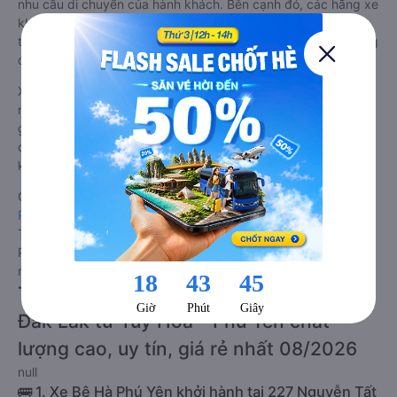
nhu cầu di chuyển của hành khách. Bên cạnh đó, các hãng xe
khách Tuy Hòa - Phú Yên Krông Năng - Đắk Lắk luôn chú
trọng đến chất lượng dịch vụ, không ngừng cải thiện để mang
đến trải nghiệm hoàn hảo cho hành khách.
Xe Tuy Hòa - Phú Yên Krông Năng - Đắk Lắk giường nằm tốt
nhất: Xe từ Tuy Hòa - Phú Yên đi Krông Năng - Đắk Lắk
giường nằm được đánh giá chung chất lượng Tốt với điểm
đánh giá trung bình từ 4.9/5 dựa trên 422 phản hồi của hành
khách Xe về Krông Năng - Đắk Lắk từ Tuy Hòa - Phú Yên.
Giá vé
xe giường nằm đi Krông Năng - Đắk Lắk từ Tuy Hòa -
Phú Yên
rẻ nhất là 149000VND của hãng xe Bê Hà Phú Yên.
Tùy thuộc vào chương trình khuyến mãi, giá vé Xe Tuy Hòa -
Phú Yên đi Krông Năng - Đắk Lắk giường nằm này có thể sẽ
rẻ hơn.
Tư vấn TOP 2 xe khách đi Krông Năng -
Đắk Lắk từ Tuy Hòa - Phú Yên chất
lượng cao, uy tín, giá rẻ nhất 08/2026
null
🚌 1. Xe Bê Hà Phú Yên khởi hành tại 227 Nguyễn Tất