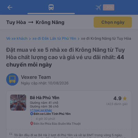
arrow_back
Tải app Vexere ngay!
Tải app Vexere
-30k
Mở app
Mở app
Nhận ưu đãi thành viên độc
-30k/ghế khi đặt vé máy bay qua
quyền
app
Tuy Hòa
Krông Năng
Chọn ngày
Vé xe khách
xe đi Đắk Lắk từ Phú Yên
xe đi Krông Năng từ Tuy Hòa
Đặt mua vé xe 5 nhà xe đi Krông Năng từ Tuy
Hòa chất lượng cao và giá vé ưu đãi nhất
: 44
chuyến mỗi ngày
Vexere Team
Ngày cập nhật: 10/08/2026
Bê Hà Phú Yên
4.9
Giường nằm 41 chỗ
(423 đánh giá)
Giường nằm 36 chỗ
+1 loại xe khác
Bến xe Liên Tỉnh Phú Yên
4 giờ 30 phút
Bến Xe Phía Bắc Buôn Ma Thuột
Tôi lần đầu đi xe Bê Hà 2 lượt đi Phú Yên và về lại BMT trong vòng 5 ngày.