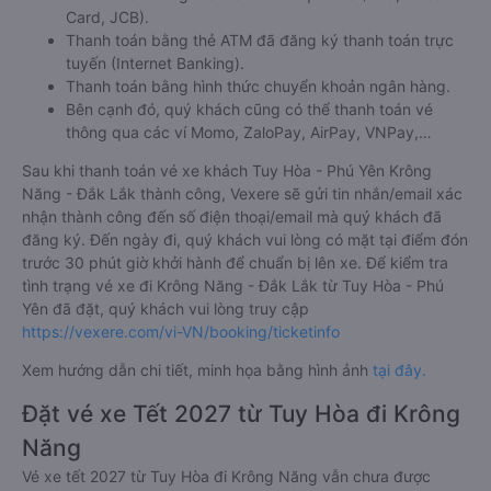
thông tin hành khách khi đặt mua vé xe đi Krông Năng - Đắk
Lắk từ Tuy Hòa - Phú Yên
Bước 5: Chọn hình thức thanh toán vé phù hợp và tiến hành
thanh toán vé.
Việc đặt mua và thanh toán vé xe khách đi Krông Năng - Đắk
Lắk từ Tuy Hòa - Phú Yên cũng vô cùng đơn giản, tiện lợi khi
Vexere.com
hỗ trợ đến 06 hình thức thanh toán khác nhau
bao gồm:
Thanh toán bằng tiền mặt tại các cửa hàng tiện lợi và
siêu thị gần nhà.
Thanh toán bằng thẻ thanh toán quốc tế (Visa, Master
Card, JCB).
Thanh toán bằng thẻ ATM đã đăng ký thanh toán trực
tuyến (Internet Banking).
Thanh toán bằng hình thức chuyển khoản ngân hàng.
Bên cạnh đó, quý khách cũng có thể thanh toán vé
thông qua các ví Momo, ZaloPay, AirPay, VNPay,…
Sau khi thanh toán vé xe khách Tuy Hòa - Phú Yên Krông
Năng - Đắk Lắk thành công, Vexere sẽ gửi tin nhắn/email xác