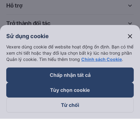
Đà Nẵng đi Huế
Hải Phòng đi Hà Nội
Xem tất cả tuyến đường
close
Sử dụng cookie
Vexere dùng cookie để website hoạt động ổn định. Bạn có thể
xem chi tiết hoặc thay đổi lựa chọn bất kỳ lúc nào trong phần
Quản lý cookie. Tìm hiểu thêm trong
Chính sách Cookie
.
keyboard_arrow_down
Về chúng tôi
Chấp nhận tất cả
keyboard_arrow_down
Hỗ trợ
Tùy chọn cookie
keyboard_arrow_down
Trở thành đối tác
Từ chối
Đối tác thanh toán