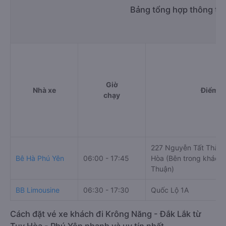
h. Thông tin liên hệ, đặt mua vé xe khách từ Tuy Hòa - Phú
Yên đi Krông Năng - Đắk Lắk BB Limousine
Văn phòng xe BB Limousine ở Tuy Hòa - Phú Yên:
Xem địa chỉ văn phòng nhà xe BB Limousine:
https://vexere.com/vi-VN/xe-bb-limousine
Số điện thoại đặt mua vé xe Tuy Hòa - Phú Yên
Krông Năng - Đắk Lắk:
1900 888684
Bảng tổng hợp thông tin
Giờ
Nhà xe
Điểm đ
chạy