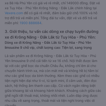
xe Bê Hà Phú Yên có giá vé rẻ nhất, chỉ 149000 đồng. Đặt vé
xe Tuy Hòa - Phú Yên Krông Năng - Đắk Lắk chính hãng tại
Vexere.com
để có giá rẻ nhất, đảm bảo giữ chỗ 100% và hỗ
trợ đổi trả vé miễn phí. Tổng đài tư vấn, đặt vé và đổi trả vé
miễn phí:
1900 888684
.
3. Giới thiệu, tư vấn các dòng xe chạy tuyến đường
xe đi Krông Năng - Đắk Lắk từ Tuy Hòa - Phú Yên:
Dòng xe đi Krông Năng - Đắk Lắk từ Tuy Hòa - Phú Yên
limousine 9 chỗ vip, chất lượng cao: Tiện lợi, sang trọng
Là sản phẩm xe đi Krông Năng - Đắk Lắk từ Tuy Hòa - Phú
Yên limousine 9 chỗ cải tiến từ xe 16 chỗ. Nội thất được làm
lại với các ghế bọc da chuẩn Châu Âu, không chỉ êm ái cho
chuyến hành trình xa, mà còn mát mẻ và không hề bị hầm bí
như các ghế bọc da bình thường. Kèm theo các ghế có nhiều
tiện nghi hiện đại như ti-vi, tủ lạnh mini, ổ cắm usb, đèn đọc
sách, hệ thống âm thanh cao cấp. Có vách ngăn riêng biệt
giữa khoang lái và khoang hành khách. Khoảng cách giữa các
ghế ngồi rất thoải mái, không nhồi nhét. Luôn đáp ứng được
nhu cầu về sang trọng, thoải mái và tiện nghi trong việc di
chuyển.