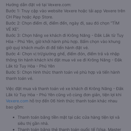
Cho nên để dễ dàng so sánh giá, xem đánh giá chất lượng
các nhà xe đi, được đảm bảo quyền lợi cao nhất, được hưởng
nhiều ưu đãi giảm giá vé xe khách Tuy Hòa - Phú Yên Krông
Năng - Đắk Lắk, hành khách có thể đặt mua tại website
Vexere.com
- Hệ thống đặt vé xe khách chất lượng, và uy tín
nhất tại Việt Nam, đảm bảo giữ chỗ 100%. Đối với bất cứ giao
dịch đặt mua vé xe khách đi Krông Năng - Đắk Lắk từ Tuy
Hòa - Phú Yên nào của quý khách tại trang web
Vexere.com
đều được Vexere cam kết giải quyết sự cố. Chính sách tặng
coupon giảm giá hoặc hoàn tiền sẽ tùy theo từng trường hợp
sự việc.
Hướng dẫn đặt vé tại Vexere.com:
Bước 1: Truy cập vào website Vexere hoặc tải app Vexere trên
CH Play hoặc App Store.
Bước 2: Chọn điểm đi, điểm đến, ngày đi, sau đó chọn “TÌM
VÉ XE”.
Bước 3: Chọn hãng xe khách đi Krông Năng - Đắk Lắk từ Tuy
Hòa - Phú Yên, giờ khởi hành phù hợp. Bấm chọn vào khung
giờ quý khách muốn đi để tiến hành đặt vé.
Bước 4: Chọn vị trí/giường ghế, điểm đón, điểm trả và nhập