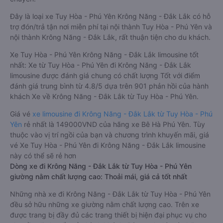
Đây là loại xe Tuy Hòa - Phú Yên Krông Năng - Đắk Lắk có hỗ
trợ đón/trả tận nơi miễn phí tại nội thành Tuy Hòa - Phú Yên và
nội thành Krông Năng - Đắk Lắk, rất thuận tiện cho du khách.
Xe Tuy Hòa - Phú Yên Krông Năng - Đắk Lắk limousine tốt
nhất: Xe từ Tuy Hòa - Phú Yên đi Krông Năng - Đắk Lắk
limousine được đánh giá chung có chất lượng Tốt với điểm
đánh giá trung bình từ 4.8/5 dựa trên 901 phản hồi của hành
khách Xe về Krông Năng - Đắk Lắk từ Tuy Hòa - Phú Yên.
Giá vé
xe limousine đi Krông Năng - Đắk Lắk từ Tuy Hòa - Phú
Yên
rẻ nhất là 149000VND của hãng xe Bê Hà Phú Yên. Tùy
thuộc vào vị trí ngồi của bạn và chương trình khuyến mãi, giá
vé Xe Tuy Hòa - Phú Yên đi Krông Năng - Đắk Lắk limousine
này có thể sẽ rẻ hơn
Dòng xe đi Krông Năng - Đắk Lắk từ Tuy Hòa - Phú Yên
giường nằm chất lượng cao: Thoải mái, giá cả tốt nhất
Những nhà xe đi Krông Năng - Đắk Lắk từ Tuy Hòa - Phú Yên
đều sở hữu những xe giường nằm chất lượng cao. Trên xe
được trang bị đầy đủ các trang thiết bị hiện đại phục vụ cho