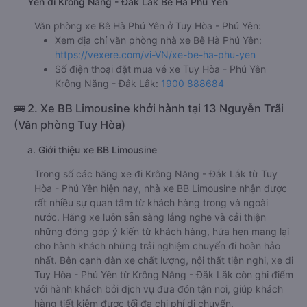
Yên đi Krông Năng - Đắk Lắk Bê Hà Phú Yên
Văn phòng xe Bê Hà Phú Yên ở Tuy Hòa - Phú Yên:
Xem địa chỉ văn phòng nhà xe Bê Hà Phú Yên:
https://vexere.com/vi-VN/xe-be-ha-phu-yen
Số điện thoại đặt mua vé xe Tuy Hòa - Phú Yên
Krông Năng - Đắk Lắk:
1900 888684
🚌 2. Xe BB Limousine khởi hành tại 13 Nguyễn Trãi
(Văn phòng Tuy Hòa)
a. Giới thiệu xe BB Limousine
Trong số các hãng xe đi Krông Năng - Đắk Lắk từ Tuy
Hòa - Phú Yên hiện nay, nhà xe BB Limousine nhận được
rất nhiều sự quan tâm từ khách hàng trong và ngoài
nước. Hãng xe luôn sẵn sàng lắng nghe và cải thiện
những đóng góp ý kiến từ khách hàng, hứa hẹn mang lại
cho hành khách những trải nghiệm chuyến đi hoàn hảo
nhất. Bên cạnh dàn xe chất lượng, nội thất tiện nghi, xe đi
Tuy Hòa - Phú Yên từ Krông Năng - Đắk Lắk còn ghi điểm
với hành khách bởi dịch vụ đưa đón tận nơi, giúp khách
hàng tiết kiệm được tối đa chi phí di chuyển.