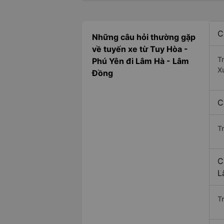
C
Những câu hỏi thường gặp
về tuyến xe từ Tuy Hòa -
T
Phú Yên đi Lâm Hà - Lâm
X
Đồng
C
T
C
L
Tr