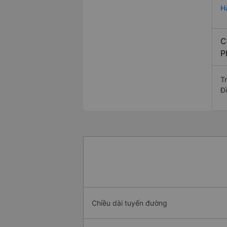
H
C
P
T
Đ
Chiều dài tuyến đường