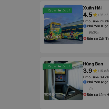
Xuân Hải
Xác nhận tức thì
4.5
star
(25 đá
Limousine 24 P
Phú Yên (Dọc
9h30m
Bến xe Cát Ti
Hùng Ban
Xác nhận tức thì
3.9
star
(15 đá
Limousine 34 c
Phú Yên (dọc
7h
Bến xe Lâm 