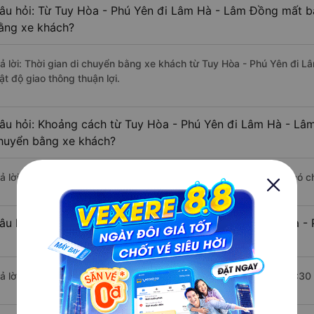
âu hỏi: Từ Tuy Hòa - Phú Yên đi Lâm Hà - Lâm Đồng mất ba
ằng xe khách?
rả lời: Thời gian di chuyển bằng xe khách từ Tuy Hòa - Phú Yên đi 
ật độ giao thông thuận lợi.
âu hỏi: Khoảng cách từ Tuy Hòa - Phú Yên đi Lâm Hà - Lâm
huyển bằng xe khách?
rả lời: Đoạn đường đi Lâm Hà - Lâm Đồng từ Tuy Hòa - Phú Yên có c
âu hỏi: Mỗi ngày có bao nhiêu chuyến xe khách Tuy Hòa -
rả lời: Trung bình mỗi ngày có khoảng 3 chuyến xe bắt đầu từ 20:30