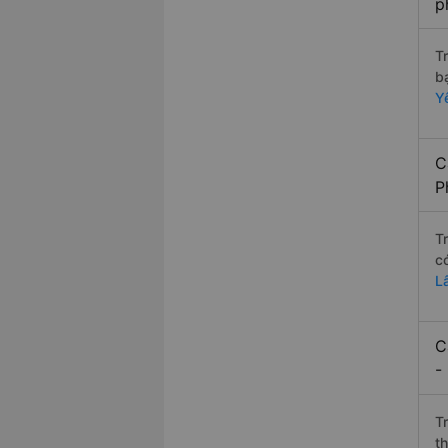
p
T
b
Y
C
P
T
c
L
C
-
T
t