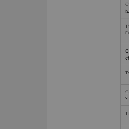
C
b
T
m
C
c
T
C
?
T