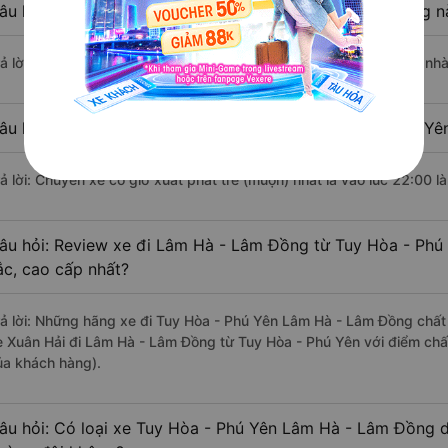
âu hỏi: Nhà xe đi Tuy Hòa - Phú Yên Lâm Hà - Lâm Đồng n
rả lời: Chuyến xe có giờ xuất phát sớm nhất vào lúc 20:30 là của nh
âu hỏi: Nhà xe đi Lâm Hà - Lâm Đồng từ Tuy Hòa - Phú Yên
rả lời: Chuyến xe có giờ xuất phát trễ (muộn) nhất là vào lúc 22:00 l
âu hỏi: Review xe đi Lâm Hà - Lâm Đồng từ Tuy Hòa - Phú 
ắc, cao cấp nhất?
rả lời: Những hãng xe đi Tuy Hòa - Phú Yên Lâm Hà - Lâm Đồng chất l
e Xuân Hải đi Lâm Hà - Lâm Đồng từ Tuy Hòa - Phú Yên với điểm chất
ủa khách hàng).
âu hỏi: Có loại xe Tuy Hòa - Phú Yên Lâm Hà - Lâm Đồng d