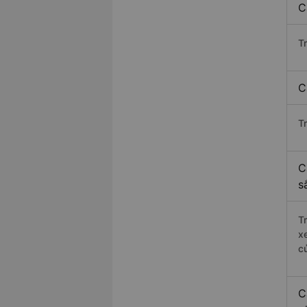
C
T
C
T
C
s
T
x
c
C