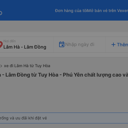
Đơn hàng của tôi
Mở bán vé trên Vexe
fo
Nơi đến
add
Nhập ngày đi
Thêm
xe đi Lâm Hà từ Tuy Hòa
 - Lâm Đồng từ Tuy Hòa - Phú Yên chất lượng cao và
rống và ưu đãi khi đặt vé