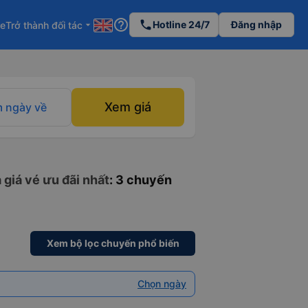
help_outline
phone
Hotline 24/7
Đăng nhập
re
Trở thành đối tác
arrow_drop_down
Xem giá
 ngày về
 giá vé ưu đãi nhất
: 3 chuyến
Xem bộ lọc chuyến phổ biến
Chọn ngày