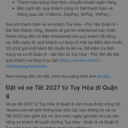
Thanh toán bằng hình thức chuyển khoản ngân hàng.
Bên cạnh đó, quý khách cũng có thể thanh toán vé
thông qua các ví Momo, ZaloPay, AirPay, VNPay,…
Sau khi thanh toán vé xe khách Tuy Hòa - Phú Yên Quận 8 -
Sài Gòn thành công, Vexere sẽ gửi tin nhắn/email xác nhận
thành công đến số điện thoại/email mà quý khách đã đăng
ký. Đến ngày đi, quý khách vui lòng có mặt tại điểm đón trước
30 phút giờ khởi hành để chuẩn bị lên xe. Để kiểm tra tình
trạng vé xe đi Quận 8 - Sài Gòn từ Tuy Hòa - Phú Yên đã đặt,
quý khách vui lòng truy cập
https://vexere.com/vi-
VN/booking/ticketinfo
Xem hướng dẫn chi tiết, minh họa bằng hình ảnh
tại đây.
Đặt vé xe Tết 2027 từ Tuy Hòa đi Quận
8
Vé xe tết 2027 từ Tuy Hòa đi Quận 8 vẫn chưa được công bố.
Vexere.com sẽ sớm thông báo cho các bạn thông tin vé xe
Tết 2027 bao gồm giá vé, lịch trình, ngày giờ bán vé của các
hãng xe khách đi tuyến đường Tuy Hòa - Quận 8 và Quận 8 -
Tuy Hòa ngay khi có thông tin từ các hãng xe.