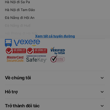
Hà Nội đi Sa Pa
Hà Nội đi Tam Đảo
Đà Nẵng đi Hội An
Đà Nẵng đi Huế
Hải Phòng đi Hà Nội
Xem tất cả tuyến đường
keyboard_arrow_down
Về chúng tôi
keyboard_arrow_down
Hỗ trợ
keyboard_arrow_down
Trở thành đối tác