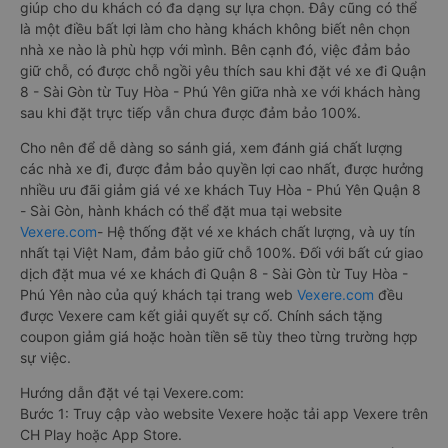
giúp cho du khách có đa dạng sự lựa chọn. Đây cũng có thể
là một điều bất lợi làm cho hàng khách không biết nên chọn
nhà xe nào là phù hợp với mình. Bên cạnh đó, việc đảm bảo
giữ chỗ, có được chỗ ngồi yêu thích sau khi đặt vé xe đi Quận
8 - Sài Gòn từ Tuy Hòa - Phú Yên giữa nhà xe với khách hàng
sau khi đặt trực tiếp vẫn chưa được đảm bảo 100%.
Cho nên để dễ dàng so sánh giá, xem đánh giá chất lượng
các nhà xe đi, được đảm bảo quyền lợi cao nhất, được hưởng
nhiều ưu đãi giảm giá vé xe khách Tuy Hòa - Phú Yên Quận 8
- Sài Gòn, hành khách có thể đặt mua tại website
Vexere.com
- Hệ thống đặt vé xe khách chất lượng, và uy tín
nhất tại Việt Nam, đảm bảo giữ chỗ 100%. Đối với bất cứ giao
dịch đặt mua vé xe khách đi Quận 8 - Sài Gòn từ Tuy Hòa -
Phú Yên nào của quý khách tại trang web
Vexere.com
đều
được Vexere cam kết giải quyết sự cố. Chính sách tặng
coupon giảm giá hoặc hoàn tiền sẽ tùy theo từng trường hợp
sự việc.
Hướng dẫn đặt vé tại Vexere.com:
Bước 1: Truy cập vào website Vexere hoặc tải app Vexere trên
CH Play hoặc App Store.