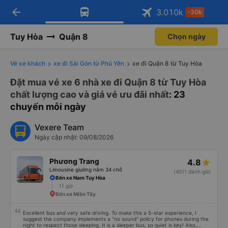
arrow_back
Tải app Vexere ngay!
Tải app Vexere
3.010
k
-30k
Mở app
Mở app
Nhận ưu đãi thành viên độc
-30k/ghế khi đặt vé máy bay qua
quyền
app
Tuy Hòa
Quận 8
Chọn ngày
Vé xe khách
xe đi Sài Gòn từ Phú Yên
xe đi Quận 8 từ Tuy Hòa
Đặt mua vé xe 6 nhà xe đi Quận 8 từ Tuy Hòa
chất lượng cao và giá vé ưu đãi nhất
: 23
chuyến mỗi ngày
Vexere Team
Ngày cập nhật: 09/08/2026
Phương Trang
4.8
Limousine giường nằm 34 chỗ
(4011 đánh giá)
Bến xe Nam Tuy Hòa
11 giờ
Bến xe Miền Tây
Excellent bus and very safe driving. To make this a 5-star experience, I
suggest the company implements a "no sound" policy for phones during the
night to respect those sleeping. It is a sleeper bus, so quiet is key! Also,