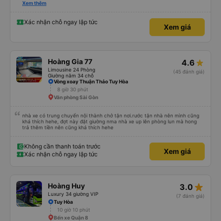
please display the Wi-Fi password clearly inside the cabin for convenience. I
Xem thêm
would definitely ride with them again! -------------- ​ Xe chất lượng tốt và
tài xế lái xe rất an toàn. Để dịch vụ hoàn hảo hơn, tôi góp ý nhà xe nên có
quy định rõ ràng về việc giữ im lặng (tắt âm thanh điện thoại) vào ban đêm
Xác nhận chỗ ngay lập tức
Xem giá
để tránh làm phiền hành khách khác ngủ. Ngoài ra, nhà xe nên dán sẵn mật
khẩu Wi-Fi trong xe để hành khách dễ dàng sử dụng. Tôi vẫn sẽ tiếp tục ủng
hộ nhà xe trong tương lai!
Hoàng Gia 77
4.6
Limousine 24 Phòng
(45 đánh giá)
Giường nằm 34 chỗ
Vòng xoay Thuận Thảo Tuy Hòa
8 giờ 30 phút
Văn phòng Sài Gòn
nhà xe có trung chuyển nội thành chở tận nơi.rước tận nhà nên mình cũng
khá thích hehe, đợt này đặt giường nma nhà xe up lên phòng lun mà hong
trả thêm tiền nên cũng khá thích hehe
Không cần thanh toán trước
Xem giá
Xác nhận chỗ ngay lập tức
star_rate
Hoàng Huy
3.0
Luxury 34 giường VIP
(7 đánh giá)
Tuy Hòa
10 giờ 10 phút
Bến xe Quận 8