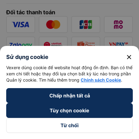
Đối tác thanh toán
close
Sử dụng cookie
Vexere dùng cookie để website hoạt động ổn định. Bạn có thể
xem chi tiết hoặc thay đổi lựa chọn bất kỳ lúc nào trong phần
Quản lý cookie. Tìm hiểu thêm trong
Chính sách Cookie
.
Chấp nhận tất cả
Tùy chọn cookie
Từ chối