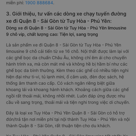
miễn phí:
1900 888684
.
3. Giới thiệu, tư vấn các dòng xe chạy tuyến đường
xe đi Quận 8 - Sài Gòn từ Tuy Hòa - Phú Yên:
Dòng xe đi Quận 8 - Sài Gòn từ Tuy Hòa - Phú Yên limousine
9 chỗ vip, chất lượng cao: Tiện lợi, sang trọng
Là sản phẩm xe đi Quận 8 - Sài Gòn từ Tuy Hòa - Phú Yên
limousine 9 chỗ cải tiến từ xe 16 chỗ. Nội thất được làm lại với
các ghế bọc da chuẩn Châu Âu, không chỉ êm ái cho chuyến
hành trình xa, mà còn mát mẻ và không hề bị hầm bí như các
ghế bọc da bình thường. Kèm theo các ghế có nhiều tiện nghi
hiện đại như ti-vi, tủ lạnh mini, ổ cắm usb, đèn đọc sách, hệ
thống âm thanh cao cấp. Có vách ngăn riêng biệt giữa
khoang lái và khoang hành khách. Khoảng cách giữa các ghế
ngồi rất thoải mái, không nhồi nhét. Luôn đáp ứng được nhu
cầu về sang trọng, thoải mái và tiện nghi trong việc di chuyển.
Đây là loại xe Tuy Hòa - Phú Yên Quận 8 - Sài Gòn có hỗ trợ
đón/trả tận nơi miễn phí tại nội thành Tuy Hòa - Phú Yên và nội
thành Quận 8 - Sài Gòn, rất thuận tiện cho du khách.