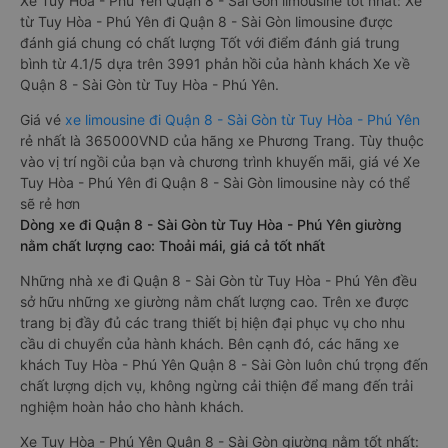
Xe Tuy Hòa - Phú Yên Quận 8 - Sài Gòn limousine tốt nhất: Xe
từ Tuy Hòa - Phú Yên đi Quận 8 - Sài Gòn limousine được
đánh giá chung có chất lượng Tốt với điểm đánh giá trung
bình từ 4.1/5 dựa trên 3991 phản hồi của hành khách Xe về
Quận 8 - Sài Gòn từ Tuy Hòa - Phú Yên.
Giá vé
xe limousine đi Quận 8 - Sài Gòn từ Tuy Hòa - Phú Yên
rẻ nhất là 365000VND của hãng xe Phương Trang. Tùy thuộc
vào vị trí ngồi của bạn và chương trình khuyến mãi, giá vé Xe
Tuy Hòa - Phú Yên đi Quận 8 - Sài Gòn limousine này có thể
sẽ rẻ hơn
Dòng xe đi Quận 8 - Sài Gòn từ Tuy Hòa - Phú Yên giường
nằm chất lượng cao: Thoải mái, giá cả tốt nhất
Những nhà xe đi Quận 8 - Sài Gòn từ Tuy Hòa - Phú Yên đều
sở hữu những xe giường nằm chất lượng cao. Trên xe được
trang bị đầy đủ các trang thiết bị hiện đại phục vụ cho nhu
cầu di chuyển của hành khách. Bên cạnh đó, các hãng xe
khách Tuy Hòa - Phú Yên Quận 8 - Sài Gòn luôn chú trọng đến
chất lượng dịch vụ, không ngừng cải thiện để mang đến trải
nghiệm hoàn hảo cho hành khách.
Xe Tuy Hòa - Phú Yên Quận 8 - Sài Gòn giường nằm tốt nhất: