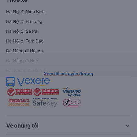
Thanh Hóa
Ứng dụng đặt vé Xe khách, Máy bay,
Tàu hoả và Thuê xe
Vexere - ứng dụng đặt vé đa phương tiện với hơn 3000+ nhà
xe chất lượng cao, 5000+ tuyến đường toàn quốc, tất cả hãng
bay và hãng tàu cùng dịch vụ thuê xe máy, xe du lịch phủ
khắp các tỉnh thành tại Việt Nam.
Ứng dụng hiển thị thông tin đầy đủ, minh bạch cùng vô vàn
tiện ích giúp người dùng so sánh và lựa chọn phương án di
chuyển tiết kiệm, nhanh chóng và phù hợp nhất.
Tải ứng dụng Vexere ngay