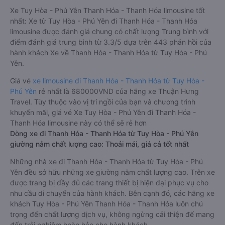
Xe Tuy Hòa - Phú Yên Thanh Hóa - Thanh Hóa limousine tốt
nhất: Xe từ Tuy Hòa - Phú Yên đi Thanh Hóa - Thanh Hóa
limousine được đánh giá chung có chất lượng Trung bình với
điểm đánh giá trung bình từ 3.3/5 dựa trên 443 phản hồi của
hành khách Xe về Thanh Hóa - Thanh Hóa từ Tuy Hòa - Phú
Yên.
Giá vé
xe limousine đi Thanh Hóa - Thanh Hóa từ Tuy Hòa -
Phú Yên
rẻ nhất là 680000VND của hãng xe Thuận Hưng
Travel. Tùy thuộc vào vị trí ngồi của bạn và chương trình
khuyến mãi, giá vé Xe Tuy Hòa - Phú Yên đi Thanh Hóa -
Thanh Hóa limousine này có thể sẽ rẻ hơn
Dòng xe đi Thanh Hóa - Thanh Hóa từ Tuy Hòa - Phú Yên
giường nằm chất lượng cao: Thoải mái, giá cả tốt nhất
Những nhà xe đi Thanh Hóa - Thanh Hóa từ Tuy Hòa - Phú
Yên đều sở hữu những xe giường nằm chất lượng cao. Trên xe
được trang bị đầy đủ các trang thiết bị hiện đại phục vụ cho
nhu cầu di chuyển của hành khách. Bên cạnh đó, các hãng xe
khách Tuy Hòa - Phú Yên Thanh Hóa - Thanh Hóa luôn chú
trọng đến chất lượng dịch vụ, không ngừng cải thiện để mang
đến trải nghiệm hoàn hảo cho hành khách.