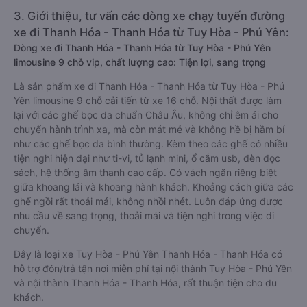
3. Giới thiệu, tư vấn các dòng xe chạy tuyến đường
xe đi Thanh Hóa - Thanh Hóa từ Tuy Hòa - Phú Yên:
Dòng xe đi Thanh Hóa - Thanh Hóa từ Tuy Hòa - Phú Yên
limousine 9 chỗ vip, chất lượng cao: Tiện lợi, sang trọng
Là sản phẩm xe đi Thanh Hóa - Thanh Hóa từ Tuy Hòa - Phú
Yên limousine 9 chỗ cải tiến từ xe 16 chỗ. Nội thất được làm
lại với các ghế bọc da chuẩn Châu Âu, không chỉ êm ái cho
chuyến hành trình xa, mà còn mát mẻ và không hề bị hầm bí
như các ghế bọc da bình thường. Kèm theo các ghế có nhiều
tiện nghi hiện đại như ti-vi, tủ lạnh mini, ổ cắm usb, đèn đọc
sách, hệ thống âm thanh cao cấp. Có vách ngăn riêng biệt
giữa khoang lái và khoang hành khách. Khoảng cách giữa các
ghế ngồi rất thoải mái, không nhồi nhét. Luôn đáp ứng được
nhu cầu về sang trọng, thoải mái và tiện nghi trong việc di
chuyển.
Đây là loại xe Tuy Hòa - Phú Yên Thanh Hóa - Thanh Hóa có
hỗ trợ đón/trả tận nơi miễn phí tại nội thành Tuy Hòa - Phú Yên
và nội thành Thanh Hóa - Thanh Hóa, rất thuận tiện cho du
khách.