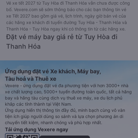
VÉ XE”.
Bước 3: Chọn hãng xe khách đi Thanh Hóa - Thanh Hóa từ
Tuy Hòa - Phú Yên, giờ khởi hành phù hợp. Bấm chọn vào
khung giờ quý khách muốn đi để tiến hành đặt vé.
Bước 4: Chọn vị trí/giường ghế, điểm đón, điểm trả và nhập
thông tin hành khách khi đặt mua vé xe đi Thanh Hóa - Thanh
Hóa từ Tuy Hòa - Phú Yên
Bước 5: Chọn hình thức thanh toán vé phù hợp và tiến hành
thanh toán vé.
Việc đặt mua và thanh toán vé xe khách đi Thanh Hóa -
Thanh Hóa từ Tuy Hòa - Phú Yên cũng vô cùng đơn giản, tiện
lợi khi
Vexere.com
hỗ trợ đến 06 hình thức thanh toán khác
nhau bao gồm:
Thanh toán bằng tiền mặt tại các cửa hàng tiện lợi và
siêu thị gần nhà.
Thanh toán bằng thẻ thanh toán quốc tế (Visa, Master
Card, JCB).
Thanh toán bằng thẻ ATM đã đăng ký thanh toán trực
tuyến (Internet Banking).
Thanh toán bằng hình thức chuyển khoản ngân hàng.