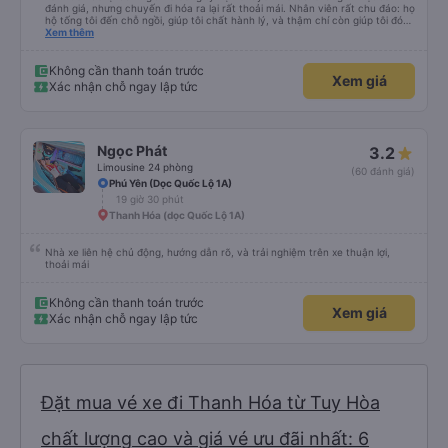
đánh giá, nhưng chuyến đi hóa ra lại rất thoải mái. Nhân viên rất chu đáo: họ
hộ tống tôi đến chỗ ngồi, giúp tôi chất hành lý, và thậm chí còn giúp tôi đóng
gói giày. Điểm trừ duy nhất là xe buýt đến sớm hơn một tiếng so với giờ khởi
Xem thêm
hành, giống như tôi, nên tôi không biết chuyện gì sẽ xảy ra nếu tôi đến đúng
giờ ghi trên vé. Nhìn chung, tôi rất hài lòng với chuyến đi và tôi rất vui vì đã
chọn công ty này.
Không cần thanh toán trước
Xem giá
Xác nhận chỗ ngay lập tức
Ngọc Phát
3.2
Limousine 24 phòng
(60 đánh giá)
Phú Yên (Dọc Quốc Lộ 1A)
19 giờ 30 phút
Thanh Hóa (dọc Quốc Lộ 1A)
Nhà xe liên hệ chủ động, hướng dẫn rõ, và trải nghiệm trên xe thuận lợi,
thoải mái
Không cần thanh toán trước
Xem giá
Xác nhận chỗ ngay lập tức
Đặt mua vé xe đi Thanh Hóa từ Tuy Hòa
chất lượng cao và giá vé ưu đãi nhất: 6