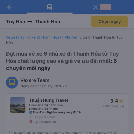
arrow_back
Tải app Vexere ngay!
Tải app Vexere
-30k
Mở app
Mở app
Nhận ưu đãi thành viên độc
-30k/ghế khi đặt vé máy bay qua
quyền
app
Tuy Hòa
Thanh Hóa
Chọn ngày
Vé xe khách
xe đi Thanh Hóa từ Phú Yên
xe đi Thanh Hóa từ Tuy
Hòa
Đặt mua vé xe 6 nhà xe đi Thanh Hóa từ Tuy
Hòa chất lượng cao và giá vé ưu đãi nhất
: 6
chuyến mỗi ngày
Vexere Team
Ngày cập nhật: 07/08/2026
Thuận Hưng Travel
3.4
Limousine 24 cabin đơn
(383 đánh giá)
Limousine 34 Phòng
Tuy Hòa - Ngã ba vòng xoay QL1A
17 giờ 30 phút
BigC Thanh Hóa
Tôi muốn để lại đánh giá về công ty vận chuyển. Tôi đã lo lắng vì một số