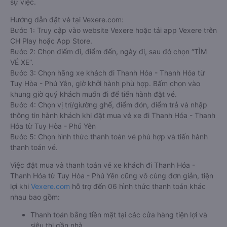
Giờ
Nhà xe
Điểm đi
chạy
Thuận Hưng
11:30 - 16:30
Bình Kiến
Travel
Ngọc Phát
07:50 - 07:50
QL1A
HTX Sài Gòn
03:30 - 20:30
QL1A
Cách đặt vé xe khách đi Thanh Hóa - Thanh Hóa từ
Tuy Hòa - Phú Yên nhanh và uy tín nhất
Việc có rất nhiều nhà xe Tuy Hòa - Phú Yên Thanh Hóa -
Thanh Hóa giúp cho du khách có đa dạng sự lựa chọn. Đây
cũng có thể là một điều bất lợi làm cho hàng khách không biết