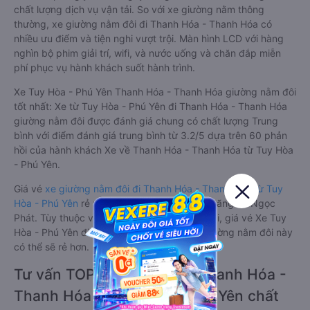
chất lượng dịch vụ vận tải. So với xe giường nằm thông
thường, xe giường nằm đôi đi Thanh Hóa - Thanh Hóa có
nhiều ưu điểm và tiện nghi vượt trội. Màn hình LCD với hàng
nghìn bộ phim giải trí, wifi, và nước uống và chăn đắp miễn
phí phục vụ hành khách suốt hành trình.
Xe Tuy Hòa - Phú Yên Thanh Hóa - Thanh Hóa giường nằm đôi
tốt nhất: Xe từ Tuy Hòa - Phú Yên đi Thanh Hóa - Thanh Hóa
giường nằm đôi được đánh giá chung có chất lượng Trung
bình với điểm đánh giá trung bình từ 3.2/5 dựa trên 60 phản
hồi của hành khách Xe về Thanh Hóa - Thanh Hóa từ Tuy Hòa
- Phú Yên.
Giá vé
xe giường nằm đôi đi Thanh Hóa - Thanh Hóa từ Tuy
Hòa - Phú Yên
rẻ nhất là 1450000VND của hãng xe Ngọc
Phát. Tùy thuộc vào chương trình khuyến mãi, giá vé Xe Tuy
Hòa - Phú Yên đi Thanh Hóa - Thanh Hóa giường nằm đôi này
có thể sẽ rẻ hơn.
Tư vấn TOP 3 xe khách đi Thanh Hóa -
Thanh Hóa từ Tuy Hòa - Phú Yên chất