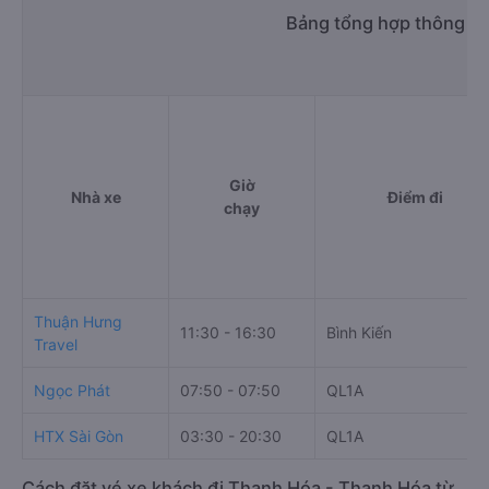
c. Lộ trình, giờ khởi hành và giờ kết thúc của xe khách
HTX Sài Gòn
Giờ xuất phát ở Tuy Hòa - Phú Yên: 03:30, 20:30
Giờ đến nơi ở Thanh Hóa - Thanh Hóa: 23:30, 16:30
Thời gian chạy từ Tuy Hòa - Phú Yên đi Thanh Hóa -
Thanh Hóa của nhà xe
HTX Sài Gòn
khoảng: 20 giờ
d. Các điểm đón khách của nhà xe HTX Sài Gòn
Phú Yên (dọc QL1A)
e. Các điểm trả khách của nhà xe HTX Sài Gòn
Thanh Hóa (dọc Quốc Lộ 1A)
f. Giá vé giá xe khách đi Thanh Hóa - Thanh Hóa từ Tuy
Hòa - Phú Yên HTX Sài Gòn
giường nằm 960000đ/vé
g. Review, đánh giá chất lượng xe HTX Sài Gòn