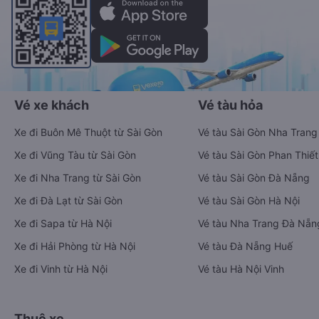
Bên cạnh đó, quý khách cũng có thể thanh toán vé
thông qua các ví Momo, ZaloPay, AirPay, VNPay,…
Sau khi thanh toán vé xe khách Tuy Hòa - Phú Yên Thanh Hóa
- Thanh Hóa thành công, Vexere sẽ gửi tin nhắn/email xác
nhận thành công đến số điện thoại/email mà quý khách đã
đăng ký. Đến ngày đi, quý khách vui lòng có mặt tại điểm đón
trước 30 phút giờ khởi hành để chuẩn bị lên xe. Để kiểm tra
tình trạng vé xe đi Thanh Hóa - Thanh Hóa từ Tuy Hòa - Phú
Yên đã đặt, quý khách vui lòng truy cập
https://vexere.com/vi-VN/booking/ticketinfo
Xem hướng dẫn chi tiết, minh họa bằng hình ảnh
tại đây.
Đặt vé xe Tết 2027 từ Tuy Hòa đi Thanh
Hóa
Vé xe tết 2027 từ Tuy Hòa đi Thanh Hóa vẫn chưa được công
bố. Vexere.com sẽ sớm thông báo cho các bạn thông tin vé
xe Tết 2027 bao gồm giá vé, lịch trình, ngày giờ bán vé của
các hãng xe khách đi tuyến đường Tuy Hòa - Thanh Hóa và
Thanh Hóa - Tuy Hòa ngay khi có thông tin từ các hãng xe.
Đặt vé máy bay giá rẻ từ Tuy Hòa đi