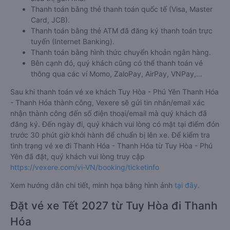
nên chọn nhà xe nào là phù hợp với mình. Bên cạnh đó, việc
đảm bảo giữ chỗ, có được chỗ ngồi yêu thích sau khi đặt vé
xe đi Thanh Hóa - Thanh Hóa từ Tuy Hòa - Phú Yên giữa nhà
xe với khách hàng sau khi đặt trực tiếp vẫn chưa được đảm
bảo 100%.
Cho nên để dễ dàng so sánh giá, xem đánh giá chất lượng
các nhà xe đi, được đảm bảo quyền lợi cao nhất, được hưởng
nhiều ưu đãi giảm giá vé xe khách Tuy Hòa - Phú Yên Thanh
Hóa - Thanh Hóa, hành khách có thể đặt mua tại website
Vexere.com
- Hệ thống đặt vé xe khách chất lượng, và uy tín
nhất tại Việt Nam, đảm bảo giữ chỗ 100%. Đối với bất cứ giao
dịch đặt mua vé xe khách đi Thanh Hóa - Thanh Hóa từ Tuy
Hòa - Phú Yên nào của quý khách tại trang web
Vexere.com
đều được Vexere cam kết giải quyết sự cố. Chính sách tặng
coupon giảm giá hoặc hoàn tiền sẽ tùy theo từng trường hợp
sự việc.
Hướng dẫn đặt vé tại Vexere.com:
Bước 1: Truy cập vào website Vexere hoặc tải app Vexere trên
CH Play hoặc App Store.
Bước 2: Chọn điểm đi, điểm đến, ngày đi, sau đó chọn “TÌM