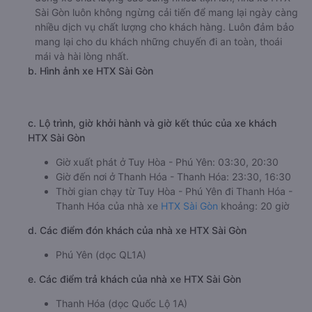
limousine 1450000đ/vé
g. Review, đánh giá chất lượng xe Ngọc Phát
Nhà xe Ngọc Phát được đánh giá với số điểm trung bình là
3.2/5 dựa trên 60 đánh giá của khách hàng đã trải nghiệm
dịch vụ của nhà xe này.
h. Thông tin liên hệ, đặt mua vé xe khách từ Tuy Hòa - Phú
Yên đi Thanh Hóa - Thanh Hóa Ngọc Phát
Văn phòng xe Ngọc Phát ở Tuy Hòa - Phú Yên:
Xem địa chỉ văn phòng nhà xe Ngọc Phát:
https://vexere.com/vi-VN/xe-ngoc-phat
Số điện thoại đặt mua vé xe Tuy Hòa - Phú Yên
Thanh Hóa - Thanh Hóa:
1900 888684
🚌 3. Xe HTX Sài Gòn khởi hành tại undefined
a. Giới thiệu xe HTX Sài Gòn
HTX Sài Gòn nổi tiếng với kinh nghiệm lâu năm phục vụ
vận tải hành khách trên tuyến đường đi Thanh Hóa -
Thanh Hóa từ Tuy Hòa - Phú Yên . Uy tín và chất lượng