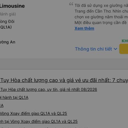
Limousine
Tôi đã sử dụng xe giường nằ
Trang đến Cần Thơ. Nhìn chu
đánh giá)
chọn xe giường nằm thoải má
hòng Đôi
Một điều quan trọng cần đề 
 QL1A)
xe, điều này có thể gây khó 
Xem thêm
xuyên đêm. Tuy nhiên, khi 
chuyến đi vẫn khá thoải mái
KH
ường An
(hôm qua) rất tốt. Mặc dù x
keyboard_arrow_down
Thông tin chi tiết
nhưng công ty đã thông báo 
gặp vấn đề gì. Xe khá thoải 
tài xế lịch sự và thân thiện
khoảng 4:00 sáng và 9:00 sá
hơn nhiều. Tại điểm dừng cu
Tuy Hòa chất lượng cao và giá vé ưu đãi nhất: 7 chu
cấp bàn chải đánh răng, đó l
chuyến đi trước của tôi vào
Tuy Hòa chất lượng cao, uy tín, giá rẻ nhất 08/2026
nghỉ đêm nào cho đến khoản
chịu. Có vẻ như lịch trình ph
i hành tại QL1A
hy vọng các điểm dừng sẽ đ
1A
tương lai. Nhìn chung, tôi hà
i Vòng Xoay điểm giao QL1A và QL25
dịch vụ xe buýt giường nằm
chuyến công tác, vì đây vẫn
nh tại Vòng Xoay điểm giao QL1A và QL25
buýt giường nằm thoải mái n