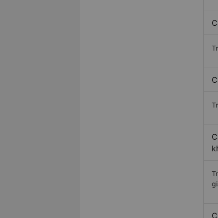
C
T
C
Tr
C
k
T
gi
C