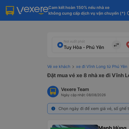
Cam kết hoàn 150% nếu nhà xe

không cung cấp dịch vụ vận chuyển (*)
in
Nơi xuất phát
import_export
Vé xe khách
xe đi Vĩnh Long từ Phú Yên
Đặt mua vé xe 8 nhà xe đi Vĩnh L
Vexere Team
Ngày cập nhật: 08/08/2026
Chọn ngày đi để xem giá vé, số ghế t
info
Mạnh Hùng