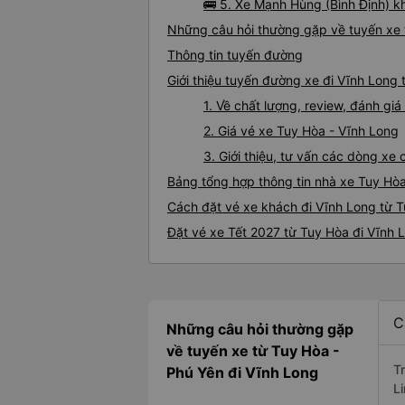
🚌 5. Xe Mạnh Hùng (Bình Định) k
Những câu hỏi thường gặp về tuyến xe 
Thông tin tuyến đường
Giới thiệu tuyến đường xe đi Vĩnh Long
1. Về chất lượng, review, đánh gi
2. Giá vé xe Tuy Hòa - Vĩnh Long
3. Giới thiệu, tư vấn các dòng x
Bảng tổng hợp thông tin nhà xe Tuy Hòa
Cách đặt vé xe khách đi Vĩnh Long từ T
Đặt vé xe Tết 2027 từ Tuy Hòa đi Vĩnh 
C
Những câu hỏi thường gặp
về tuyến xe từ Tuy Hòa -
T
Phú Yên đi Vĩnh Long
L