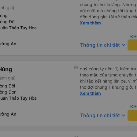
chúng tôi hơi lo lắng. Nhưng
nh giá)
vời nhất mà chúng tôi từng t
hòng
đến đúng giờ, tài xế thân th
hòng Đôi
vẫn hơi xóc, nhưng đó là đặ
Xem thêm
uận Thảo Tuy Hòa
ngồi thoải mái. Chúng tôi thự
KH
ường An
keyboard_arrow_down
Thông tin chi tiết
Hùng
quý công ty nên: 1) kiểm tra và dán tem hành lý cho khách
theo màu của từng chuyến 
ánh giá)
khi tập kết hàng lên xe. vì 
òng Đôi
thơ đợi chung 1 khung giờ, 1 địa điểm. vì là 
hòng Đơn
của quý công ty nên rất hài l
Xem thêm
uận Thảo Tuy Hòa
mong muốn đội ngũ nhân viê
cải thiện ngày một phát triển. 2) đồng nhất về cách giao t
KH
và CSKH nhẹ nhàng, chu đáo
ường An
keyboard_arrow_down
Thông tin chi tiết
là nhà xe được yêu thích và lựa 
ơn quý anh chị em cty cũng
tiếp nhận. " khách hàng thân
thời sinh viên"