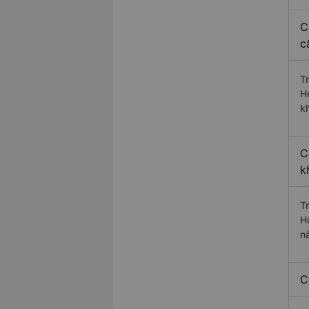
C
c
T
H
k
C
k
T
H
n
C