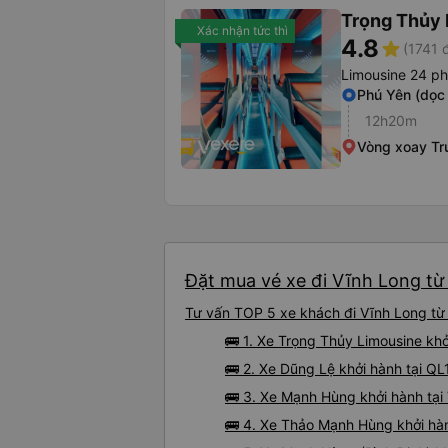
Trọng Thủy 
Xác nhận tức thì
4.8
star
(1741 
Limousine 24 p
Phú Yên (dọc
12h20m
Vòng xoay Tr
Đặt mua vé xe đi Vĩnh Long từ 
Tư vấn TOP 5 xe khách đi Vĩnh Long từ 
🚌 1. Xe Trọng Thủy Limousine khở
🚌 2. Xe Dũng Lệ khởi hành tại QL
🚌 3. Xe Mạnh Hùng khởi hành tạ
🚌 4. Xe Thảo Mạnh Hùng khởi hà