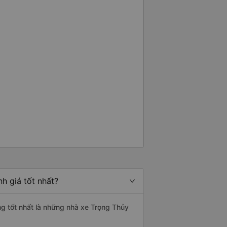
ương lai các tài xế sẽ dừng xe
đặc biệt là vì tôi dự định sẽ đi
 vào tuần tới.
h giá tốt nhất?
ng tốt nhất là những nhà xe Trọng Thủy