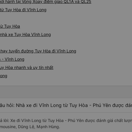
hởi hành tại Vòng Xoay điểm giao QL1A và QL25
thực sự hy vọng rằng trong t
thường xuyên theo lịch trình, 
từ Tuy Hòa đi Vĩnh Long
tuyến đường này một lần nữa
 từ Tuy Hòa
á nhà xe Tuy Hòa Vĩnh Long
e chạy tuyến đường Tuy Hòa đi Vĩnh Long
 - Vĩnh Long
uy Hòa nhanh và uy tín nhất
Long
âu hỏi: Nhà xe đi Vĩnh Long từ Tuy Hòa - Phú Yên được đán
rả lời: Xe đi Vĩnh Long từ Tuy Hòa - Phú Yên được đánh giá chất lượ
imousine, Dũng Lệ, Mạnh Hùng.