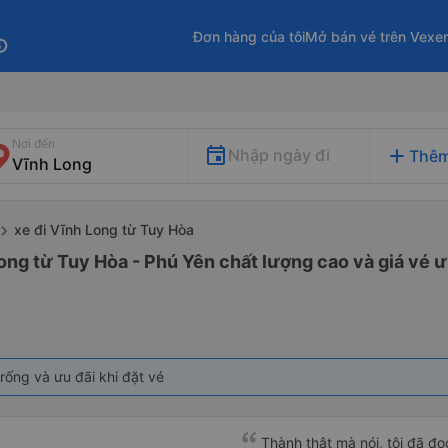
Đơn hàng của tôi
Mở bán vé trên Vexe
fo
Nơi đến
add
Nhập ngày đi
Thêm
xe đi Vĩnh Long từ Tuy Hòa
ong từ Tuy Hòa - Phú Yên chất lượng cao và giá vé ư
rống và ưu đãi khi đặt vé
Thành thật mà nói, tôi đã đ