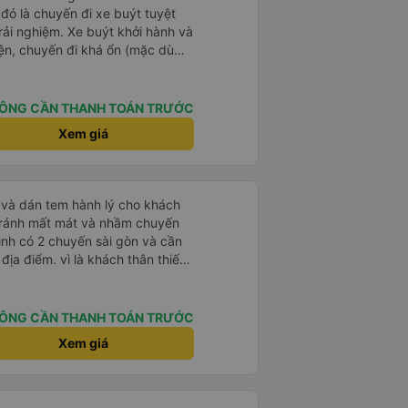
 đó là chuyến đi xe buýt tuyệt
rải nghiệm. Xe buýt khởi hành và
iện, chuyến đi khá ổn (mặc dù
c trưng của Việt Nam ^^), và chỗ
c sự rất hài lòng.
ÔNG CẦN THANH TOÁN TRƯỚC
Xem giá
tránh mất mát và nhầm chuyến
mình có 2 chuyến sài gòn và cần
khách thân thiết
òng và tin tưởng. tuy nhiên rất
n anh chị em nhà xe cùng nhau
iếp
ÔNG CẦN THANH TOÁN TRƯỚC
 nữa thì chắc chắn quy công ty
Xem giá
chọn số 1 quy nhơn. rất cảm
 như chị Thảo đã lắng nghe và
 thiết nhiều năm của nhà xe từ