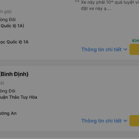
Xe này phải 10* quá tuyệt vờ
đặt xe này ạ....
h giá)
hòng Đôi
 Quốc lộ 1A)
KH
Dọc Quốc lộ 1A
keyboard_arrow_down
Thông tin chi tiết
Bình Định)
iá)
òng Đôi
uận Thảo Tuy Hòa
ường An
keyboard_arrow_down
Thông tin chi tiết