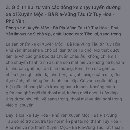
3. Giới thiệu, tư vấn các dòng xe chạy tuyến đường
xe đi Xuyên Mộc - Bà Rịa-Vũng Tàu từ Tuy Hòa -
Phú Yên:
Dòng xe đi Xuyên Mộc - Bà Rịa-Vũng Tàu từ Tuy Hòa - Phú
Yên limousine 9 chỗ vip, chất lượng cao: Tiện lợi, sang trọng
Là sản phẩm xe đi Xuyên Mộc - Bà Rịa-Vũng Tàu từ Tuy Hòa -
Phú Yên limousine 9 chỗ cải tiến từ xe 16 chỗ. Nội thất được
làm lại với các ghế bọc da chuẩn Châu Âu, không chỉ êm ái
cho chuyến hành trình xa, mà còn mát mẻ và không hề bị hầm
bí như các ghế bọc da bình thường. Kèm theo các ghế có
nhiều tiện nghi hiện đại như ti-vi, tủ lạnh mini, ổ cắm usb, đèn
đọc sách, hệ thống âm thanh cao cấp. Có vách ngăn riêng
biệt giữa khoang lái và khoang hành khách. Khoảng cách
giữa các ghế ngồi rất thoải mái, không nhồi nhét. Luôn đáp
ứng được nhu cầu về sang trọng, thoải mái và tiện nghi trong
việc di chuyển.
Đây là loại xe Tuy Hòa - Phú Yên Xuyên Mộc - Bà Rịa-Vũng
Tàu có hỗ trợ đón/trả tận nơi miễn phí tại nội thành Tuy Hòa -
Phú Yên và nội thành Xuyên Mộc - Bà Rịa-Vũng Tàu, rất thuận