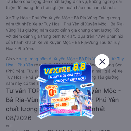
Tàu luôn chú trọng đến chất lượng dịch vụ, không ngừng cải
thiện để mang đến trải nghiệm hoàn hảo cho hành khách.
Xe Tuy Hòa - Phú Yên Xuyên Mộc - Bà Rịa-Vũng Tàu giường
nằm tốt nhất: Xe từ Tuy Hòa - Phú Yên đi Xuyên Mộc - Bà Rịa-
Vũng Tàu giường nằm được đánh giá chung chất lượng Tốt
với điểm đánh giá trung bình từ 4.1/5 dựa trên 4794 phản hồi
của hành khách Xe về Xuyên Mộc - Bà Rịa-Vũng Tàu từ Tuy
Hòa - Phú Yên.
Giá vé
xe giường nằm đi Xuyên Mộc - Bà Rịa-Vũng Tàu từ Tuy
Hòa - Phú Yên
rẻ nhất là 350000VND của hãng xe Hồng Sơn
(Phú Yên). Tùy thuộc vào chương trình khuyến mãi, giá vé Xe
Tuy Hòa - Phú Yên đi Xuyên Mộc - Bà Rịa-Vũng Tàu giường
nằm này có thể sẽ rẻ hơn.
Tư vấn TOP 2 xe khách đi Xuyên Mộc -
Bà Rịa-Vũng Tàu từ Tuy Hòa - Phú Yên
chất lượng cao, uy tín, giá rẻ nhất
08/2026
null