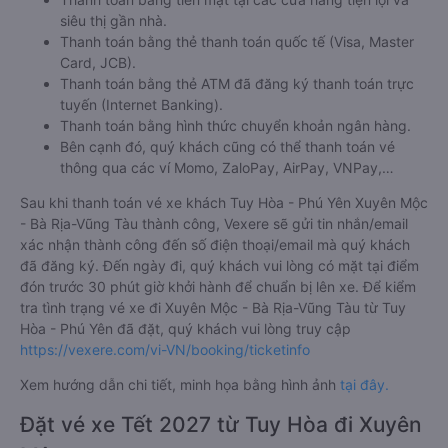
siêu thị gần nhà.
Thanh toán bằng thẻ thanh toán quốc tế (Visa, Master
Card, JCB).
Thanh toán bằng thẻ ATM đã đăng ký thanh toán trực
tuyến (Internet Banking).
Thanh toán bằng hình thức chuyển khoản ngân hàng.
Bên cạnh đó, quý khách cũng có thể thanh toán vé
thông qua các ví Momo, ZaloPay, AirPay, VNPay,…
Sau khi thanh toán vé xe khách Tuy Hòa - Phú Yên Xuyên Mộc
- Bà Rịa-Vũng Tàu thành công, Vexere sẽ gửi tin nhắn/email
xác nhận thành công đến số điện thoại/email mà quý khách
đã đăng ký. Đến ngày đi, quý khách vui lòng có mặt tại điểm
đón trước 30 phút giờ khởi hành để chuẩn bị lên xe. Để kiểm
tra tình trạng vé xe đi Xuyên Mộc - Bà Rịa-Vũng Tàu từ Tuy
Hòa - Phú Yên đã đặt, quý khách vui lòng truy cập
https://vexere.com/vi-VN/booking/ticketinfo
Xem hướng dẫn chi tiết, minh họa bằng hình ảnh
tại đây.
Đặt vé xe Tết 2027 từ Tuy Hòa đi Xuyên