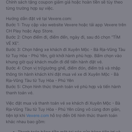
Chính sách tặng coupon giảm giá hoặc hoàn tiền sẽ tùy theo
từng trường hợp sự việc.
Hướng dẫn đặt vé tại Vexere.com:
Bước 1: Truy cập vào website Vexere hoặc tải app Vexere trên
CH Play hoặc App Store.
Bước 2: Chọn điểm đi, điểm đến, ngày đi, sau đó chọn “TÌM
VÉ XE”.
Bước 3: Chọn hãng xe khách đi Xuyên Mộc - Bà Rịa-Vũng Tàu
từ Tuy Hòa - Phú Yên, giờ khởi hành phù hợp. Bấm chọn vào
khung giờ quý khách muốn đi để tiến hành đặt vé.
Bước 4: Chọn vị trí/giường ghế, điểm đón, điểm trả và nhập
thông tin hành khách khi đặt mua vé xe đi Xuyên Mộc - Bà
Rịa-Vũng Tàu từ Tuy Hòa - Phú Yên
Bước 5: Chọn hình thức thanh toán vé phù hợp và tiến hành
thanh toán vé.
Việc đặt mua và thanh toán vé xe khách đi Xuyên Mộc - Bà
Rịa-Vũng Tàu từ Tuy Hòa - Phú Yên cũng vô cùng đơn giản,
tiện lợi khi
Vexere.com
hỗ trợ đến 06 hình thức thanh toán
khác nhau bao gồm:
Thanh toán bằng tiền mặt tại các cửa hàng tiện lợi và