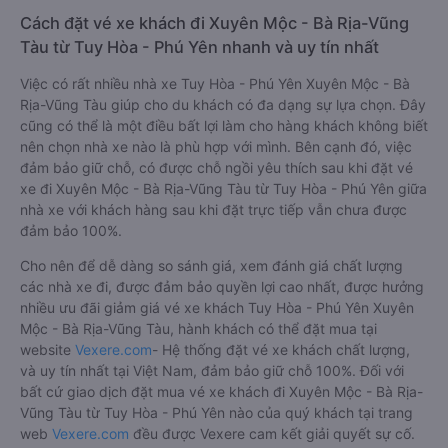
Cách đặt vé xe khách đi Xuyên Mộc - Bà Rịa-Vũng
Tàu từ Tuy Hòa - Phú Yên nhanh và uy tín nhất
Việc có rất nhiều nhà xe Tuy Hòa - Phú Yên Xuyên Mộc - Bà
Rịa-Vũng Tàu giúp cho du khách có đa dạng sự lựa chọn. Đây
cũng có thể là một điều bất lợi làm cho hàng khách không biết
nên chọn nhà xe nào là phù hợp với mình. Bên cạnh đó, việc
đảm bảo giữ chỗ, có được chỗ ngồi yêu thích sau khi đặt vé
xe đi Xuyên Mộc - Bà Rịa-Vũng Tàu từ Tuy Hòa - Phú Yên giữa
nhà xe với khách hàng sau khi đặt trực tiếp vẫn chưa được
đảm bảo 100%.
Cho nên để dễ dàng so sánh giá, xem đánh giá chất lượng
các nhà xe đi, được đảm bảo quyền lợi cao nhất, được hưởng
nhiều ưu đãi giảm giá vé xe khách Tuy Hòa - Phú Yên Xuyên
Mộc - Bà Rịa-Vũng Tàu, hành khách có thể đặt mua tại
website
Vexere.com
- Hệ thống đặt vé xe khách chất lượng,
và uy tín nhất tại Việt Nam, đảm bảo giữ chỗ 100%. Đối với
bất cứ giao dịch đặt mua vé xe khách đi Xuyên Mộc - Bà Rịa-
Vũng Tàu từ Tuy Hòa - Phú Yên nào của quý khách tại trang
web
Vexere.com
đều được Vexere cam kết giải quyết sự cố.