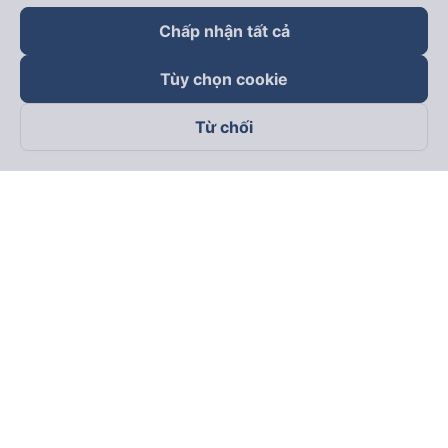
Chấp nhận tất cả
Tùy chọn cookie
Từ chối
Theo dõi chúng tôi trên
Facebook
Tiktok
Youtube
Công ty TNHH Thương Mại Dịch Vụ Vexere
Địa chỉ đăng ký kinh doanh: 8C Chữ Đồng Tử, Phường Tân
Sơn Nhất, TP. Hồ Chí Minh, Việt Nam
Địa chỉ
:
Lầu 2, toà nhà H3 Circo Hoàng Diệu, 384 Hoàng Diệu,
Phường Khánh Hội, TP Hồ Chí Minh, Việt Nam
Tầng 3, toà nhà 101 Láng Hạ, 101 Láng Hạ, Phường Láng, TP.
Hà Nội, Việt Nam
Giấy chứng nhận ĐKKD số 0315133726 do Sở KH và ĐT TP.
Hồ Chí Minh cấp lần đầu ngày 27/6/2018