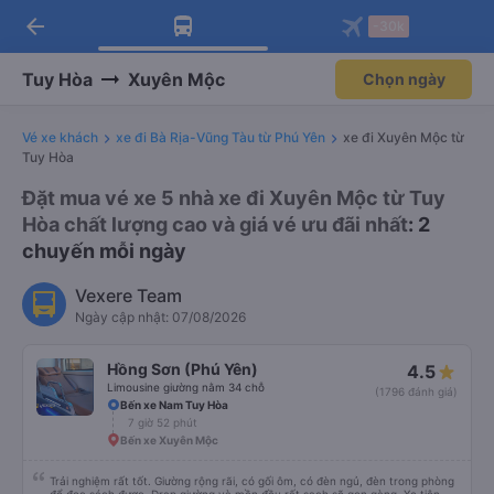
arrow_back
Tải app Vexere ngay!
Tải app Vexere
-30k
Mở app
Mở app
Nhận ưu đãi thành viên độc
-30k/ghế khi đặt vé máy bay qua
quyền
app
Tuy Hòa
Xuyên Mộc
Chọn ngày
Vé xe khách
xe đi Bà Rịa-Vũng Tàu từ Phú Yên
xe đi Xuyên Mộc từ
Tuy Hòa
Đặt mua vé xe 5 nhà xe đi Xuyên Mộc từ Tuy
Hòa chất lượng cao và giá vé ưu đãi nhất
: 2
chuyến mỗi ngày
Vexere Team
Ngày cập nhật: 07/08/2026
Hồng Sơn (Phú Yên)
4.5
Limousine giường nằm 34 chỗ
(1796 đánh giá)
Bến xe Nam Tuy Hòa
7 giờ 52 phút
Bến xe Xuyên Mộc
Trải nghiệm rất tốt. Giường rộng rãi, có gối ôm, có đèn ngủ, đèn trong phòng