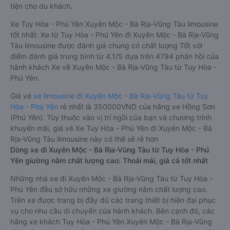
tiện cho du khách.
Xe Tuy Hòa - Phú Yên Xuyên Mộc - Bà Rịa-Vũng Tàu limousine
tốt nhất: Xe từ Tuy Hòa - Phú Yên đi Xuyên Mộc - Bà Rịa-Vũng
Tàu limousine được đánh giá chung có chất lượng Tốt với
điểm đánh giá trung bình từ 4.1/5 dựa trên 4794 phản hồi của
hành khách Xe về Xuyên Mộc - Bà Rịa-Vũng Tàu từ Tuy Hòa -
Phú Yên.
Giá vé
xe limousine đi Xuyên Mộc - Bà Rịa-Vũng Tàu từ Tuy
Hòa - Phú Yên
rẻ nhất là 350000VND của hãng xe Hồng Sơn
(Phú Yên). Tùy thuộc vào vị trí ngồi của bạn và chương trình
khuyến mãi, giá vé Xe Tuy Hòa - Phú Yên đi Xuyên Mộc - Bà
Rịa-Vũng Tàu limousine này có thể sẽ rẻ hơn
Dòng xe đi Xuyên Mộc - Bà Rịa-Vũng Tàu từ Tuy Hòa - Phú
Yên giường nằm chất lượng cao: Thoải mái, giá cả tốt nhất
Những nhà xe đi Xuyên Mộc - Bà Rịa-Vũng Tàu từ Tuy Hòa -
Phú Yên đều sở hữu những xe giường nằm chất lượng cao.
Trên xe được trang bị đầy đủ các trang thiết bị hiện đại phục
vụ cho nhu cầu di chuyển của hành khách. Bên cạnh đó, các
hãng xe khách Tuy Hòa - Phú Yên Xuyên Mộc - Bà Rịa-Vũng