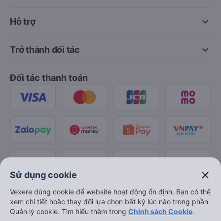
keyboard_arrow_down
Hỗ trợ
keyboard_arrow_down
Trở thành đối tác
Đối tác thanh toán
close
Sử dụng cookie
Vexere dùng cookie để website hoạt động ổn định. Bạn có thể
xem chi tiết hoặc thay đổi lựa chọn bất kỳ lúc nào trong phần
Quản lý cookie. Tìm hiểu thêm trong
Chính sách Cookie
.