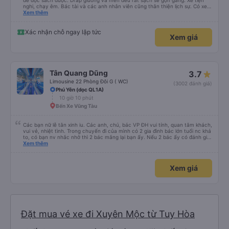
để đọc sách được. Drap giường và mền đều rất sạch sẽ gọn gàng. Xe tiện
nghi, chạy êm. Bác tài và các anh nhân viên cũng thân thiện lịch sự. Có xe
trung chuyển về nội thành thành phố tuy hoà rất tiện. Giá vé hợp lý. Nói
Xem thêm
chung là mình rất ưng ý, cảm ơn nhà xe.
Xác nhận chỗ ngay lập tức
Xem giá
Tân Quang Dũng
3.7
Limousine 22 Phòng Đôi G ( WC)
(3002 đánh giá)
Phú Yên (dọc QL1A)
10 giờ 10 phút
Bến Xe Vũng Tàu
Các bạn nữ lễ tân xinh iu. Các anh, chú, bác VP ĐH vui tính, quan tâm khách,
vui vẻ, nhiệt tình. Trong chuyến đi của mình có 2 gia đình bác lớn tuổi nc khá
to, có bạn nv nhắc nhở thì 2 bác mắng lại bạn ấy. Nếu 2 bác ấy có đánh giá
xấu thì mình ngược lại nha. Bạn ấy nhắc nhở rất đúng. 2 bác nói rất to. To
Xem thêm
đến lỗi mình ngủ còn mơ được câu chuyện các bác nói với nhau xuất hiện
trong giấc mơ của mình luôn. Nên nếu bạn ấy bị phản ánh thì đừng trừ lương
bạn ấy nha. Nếu bạn ấy bị trừ thì bảo bạn ấy liên hệ sđt của mình, mình hỗ
Xem giá
trợ ạ. Số mình đuôi 666, chuyến ĐH-NT ngày 16/1. À các bạn nữ lễ tân xinh
iu còn đổi cho mình phòng đơn sang đôi xong còn note là (một mình) yêu
luôn. Nhưng phòng đôi mà nằm một thì mỗi lần xe rẽ 1 cái là ✈️ Ít đi xe khách
nhưng đủ để đánh giá 10/10.
Đặt mua vé xe đi Xuyên Mộc từ Tuy Hòa