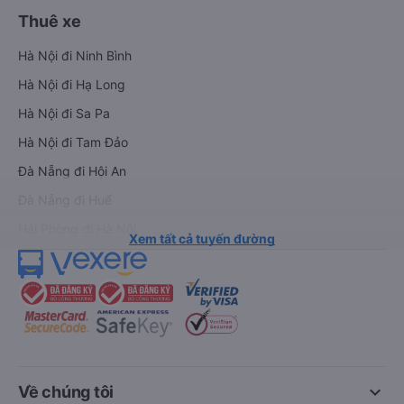
Thuê xe
Hà Nội đi Ninh Bình
Hà Nội đi Hạ Long
Hà Nội đi Sa Pa
Hà Nội đi Tam Đảo
Đà Nẵng đi Hội An
Đà Nẵng đi Huế
Hải Phòng đi Hà Nội
Xem tất cả tuyến đường
keyboard_arrow_down
Về chúng tôi