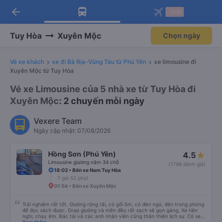
arrow_back
Tải app Vexere ngay!
Tải app Vexere
-30k
Mở app
Mở app
Nhận ưu đãi thành viên độc
-30k/ghế khi đặt vé máy bay qua
quyền
app
Tuy Hòa
Xuyên Mộc
Chọn ngày
Vé xe khách
xe đi Bà Rịa-Vũng Tàu từ Phú Yên
xe limousine đi
Xuyên Mộc từ Tuy Hòa
Vé xe Limousine của 5 nhà xe từ Tuy Hòa đi
Xuyên Mộc
: 2 chuyến mỗi ngày
Vexere Team
Ngày cập nhật: 07/08/2026
Hồng Sơn (Phú Yên)
4.5
Limousine giường nằm 34 chỗ
(1796 đánh giá)
18:02 • Bến xe Nam Tuy Hòa
7 giờ 52 phút
01:54 • Bến xe Xuyên Mộc
Trải nghiệm rất tốt. Giường rộng rãi, có gối ôm, có đèn ngủ, đèn trong phòng
để đọc sách được. Drap giường và mền đều rất sạch sẽ gọn gàng. Xe tiện
nghi, chạy êm. Bác tài và các anh nhân viên cũng thân thiện lịch sự. Có xe