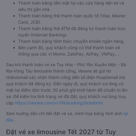
Thanh toán bằng tiền mặt tại các cửa hàng tiện lợi và
siêu thị gần nhà.
Thanh toán bằng thẻ thanh toán quốc tế (Visa, Master
Card, JCB).
Thanh toán bằng thẻ ATM đã đăng ký thanh toán trực
tuyến (Internet Banking).
Thanh toán bằng hình thức chuyển khoản ngân hàng.
Bên cạnh đó, quý khách cũng có thể thanh toán vé
thông qua các ví Momo, ZaloPay, AirPay, VNPay,…
Sau khi thanh toán vé xe Tuy Hòa - Phú Yên Xuyên Mộc - Bà
Rịa-Vũng Tàu limousine thành công, Vexere sẽ gửi tin
nhắn/email xác nhận thành công đến số điện thoại/email mà
quý khách đã đăng ký. Đến ngày đi, quý khách vui lòng có
mặt tại điểm đón trước 30 phút giờ khởi hành để chuẩn bị lên
xe. Để kiểm tra tình trạng vé đã đặt, quý khách vui lòng truy
cập
https://vexere.com/vi-VN/booking/ticketinfo
Xem hướng dẫn chi tiết đặt vé xe, minh họa bằng hình ảnh
tại
đây
.
Đặt vé xe limousine Tết 2027 từ Tuy