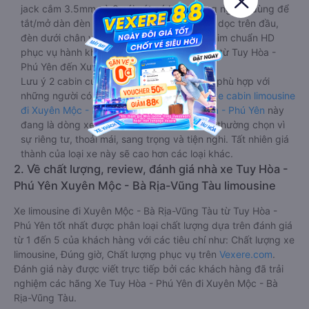
jack cắm 3.5mm và 3 cái nút có biểu tượng nguồn dùng để
tắt/mở dàn đèn chính của buồng nằm chạy dọc trên đầu,
đèn dưới chân và màn hình tv có đầy đủ phim chuẩn HD
phục vụ hành khách giải trí trong chuyến đi từ Tuy Hòa -
Phú Yên đến Xuyên Mộc - Bà Rịa-Vũng Tàu.
Lưu ý 2 cabin cuối thường thiết kế nhỏ hơn phù hợp với
những người có thân hình nhỏ nhắn. Dòng
xe cabin limousine
đi Xuyên Mộc - Bà Rịa-Vũng Tàu từ Tuy Hòa - Phú Yên
này
đang là dòng xe cao cấp nhất, hành khách thường chọn vì
sự riêng tư, thoải mái, sang trọng và tiện nghi. Tất nhiên giá
thành của loại xe này sẽ cao hơn các loại khác.
2. Về chất lượng, review, đánh giá nhà xe Tuy Hòa -
Phú Yên Xuyên Mộc - Bà Rịa-Vũng Tàu limousine
Xe limousine đi Xuyên Mộc - Bà Rịa-Vũng Tàu từ Tuy Hòa -
Phú Yên tốt nhất được phân loại chất lượng dựa trên đánh giá
từ 1 đến 5 của khách hàng với các tiêu chí như: Chất lượng xe
limousine, Đúng giờ, Chất lượng phục vụ trên
Vexere.com
.
Đánh giá này được viết trực tiếp bởi các khách hàng đã trải
nghiệm các hãng Xe Tuy Hòa - Phú Yên đi Xuyên Mộc - Bà
Rịa-Vũng Tàu.