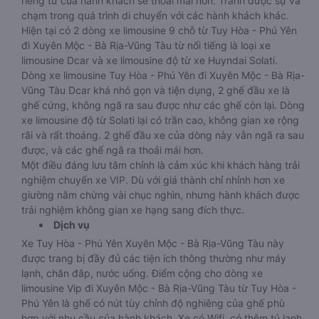
riêng tư của hành khách sẽ thoải mái hơn. Tránh được sự va
chạm trong quá trình di chuyển với các hành khách khác.
Hiện tại có 2 dòng xe limousine 9 chỗ từ Tuy Hòa - Phú Yên
đi Xuyên Mộc - Bà Rịa-Vũng Tàu từ nổi tiếng là loại xe
limousine Dcar và xe limousine độ từ xe Huyndai Solati.
Dòng xe limousine Tuy Hòa - Phú Yên đi Xuyên Mộc - Bà Rịa-
Vũng Tàu Dcar khá nhỏ gọn và tiện dụng, 2 ghế đầu xe là
ghế cứng, không ngã ra sau được như các ghế còn lại. Dòng
xe limousine độ từ Solati lại có trần cao, không gian xe rộng
rãi và rất thoáng. 2 ghế đầu xe của dòng này vẫn ngã ra sau
được, và các ghế ngã ra thoải mái hơn.
Một điều đáng lưu tâm chính là cảm xúc khi khách hàng trải
nghiệm chuyến xe VIP. Dù với giá thành chỉ nhỉnh hơn xe
giường nằm chừng vài chục nghìn, nhưng hành khách được
trải nghiệm không gian xe hạng sang đích thực.
Dịch vụ
Xe Tuy Hòa - Phú Yên Xuyên Mộc - Bà Rịa-Vũng Tàu này
được trang bị đầy đủ các tiện ích thông thường như máy
lạnh, chăn đắp, nước uống. Điểm cộng cho dòng xe
limousine Vip đi Xuyên Mộc - Bà Rịa-Vũng Tàu từ Tuy Hòa -
Phú Yên là ghế có nút tùy chỉnh độ nghiêng của ghế phù
hợp với nhu cầu của hành khách. Xe có Wifi ,có thêm tủ lạnh,