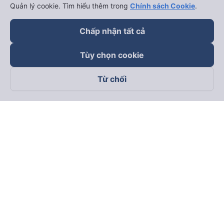
Quản lý cookie. Tìm hiểu thêm trong
Chính sách Cookie
.
Chấp nhận tất cả
Tùy chọn cookie
Từ chối
Theo dõi chúng tôi trên
Facebook
Tiktok
Youtube
Công ty TNHH Thương Mại Dịch Vụ Vexere
Địa chỉ đăng ký kinh doanh: 8C Chữ Đồng Tử, Phường Tân
Sơn Nhất, TP. Hồ Chí Minh, Việt Nam
Địa chỉ
:
Lầu 2, toà nhà H3 Circo Hoàng Diệu, 384 Hoàng Diệu,
Phường Khánh Hội, TP Hồ Chí Minh, Việt Nam
Tầng 3, toà nhà 101 Láng Hạ, 101 Láng Hạ, Phường Láng, TP.
Hà Nội, Việt Nam
Giấy chứng nhận ĐKKD số 0315133726 do Sở KH và ĐT TP.