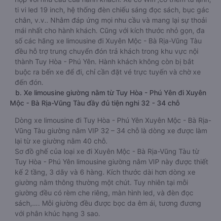
ti vi led 19 inch, hệ thống đèn chiếu sáng đọc sách, bục gác
chân, v.v.. Nhằm đáp ứng mọi nhu cầu và mang lại sự thoải
mái nhất cho hành khách. Cũng với kích thước nhỏ gọn, đa
số các hãng xe limousine đi Xuyên Mộc - Bà Rịa-Vũng Tàu
đều hỗ trợ trung chuyển đón trả khách trong khu vực nội
thành Tuy Hòa - Phú Yên. Hành khách không còn bị bắt
buộc ra bến xe để đi, chỉ cần đặt vé trực tuyến và chờ xe
đến đón.
b. Xe limousine giường nằm từ Tuy Hòa - Phú Yên đi Xuyên
Mộc - Bà Rịa-Vũng Tàu đầy đủ tiện nghi 32 - 34 chỗ
Dòng xe limousine đi Tuy Hòa - Phú Yên Xuyên Mộc - Bà Rịa-
Vũng Tàu giường nằm VIP 32 – 34 chỗ là dòng xe được làm
lại từ xe giường nằm 40 chỗ.
Sơ đồ ghế của loại xe đi Xuyên Mộc - Bà Rịa-Vũng Tàu từ
Tuy Hòa - Phú Yên limousine giường nằm VIP này được thiết
kế 2 tầng, 3 dãy và 6 hàng. Kích thước dài hơn dòng xe
giường nằm thông thường một chút. Tuy nhiên tại mỗi
giường đều có rèm che riêng, màn hình led, và đèn đọc
sách,…. Mỗi giường đều được bọc da êm ái, tương đương
với phân khúc hạng 3 sao.