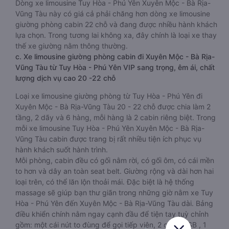
Dòng xe limousine Tuy Hòa - Phú Yên Xuyên Mộc - Bà Rịa-
Vũng Tàu này có giá cả phải chăng hơn dòng xe limousine
giường phòng cabin 22 chỗ và đang được nhiều hành khách
lựa chọn. Trong tương lai không xa, đây chính là loại xe thay
thế xe giường nằm thông thường.
c. Xe limousine giường phòng cabin đi Xuyên Mộc - Bà Rịa-
Vũng Tàu từ Tuy Hòa - Phú Yên VIP sang trọng, êm ái, chất
lượng dịch vụ cao 20 -22 chỗ
Loại xe limousine giường phòng từ Tuy Hòa - Phú Yên đi
Xuyên Mộc - Bà Rịa-Vũng Tàu 20 - 22 chỗ được chia làm 2
tầng, 2 dãy và 6 hàng, mỗi hàng là 2 cabin riêng biệt. Trong
mỗi xe limousine Tuy Hòa - Phú Yên Xuyên Mộc - Bà Rịa-
Vũng Tàu cabin được trang bị rất nhiều tiện ích phục vụ
hành khách suốt hành trình.
Mỗi phòng, cabin đều có gối nằm rời, có gối ôm, có cái mền
to hơn và dây an toàn seat belt. Giường rộng và dài hơn hai
loại trên, có thể lăn lộn thoải mái. Đặc biệt là hệ thống
massage sẽ giúp bạn thư giãn trong những giờ nằm xe Tuy
Hòa - Phú Yên đến Xuyên Mộc - Bà Rịa-Vũng Tàu dài. Bảng
điều khiển chính nằm ngay cạnh đầu để tiện tay tuỳ chỉnh
gồm: một cái nút to đùng để gọi tiếp viên, 2 cổng USB , 1