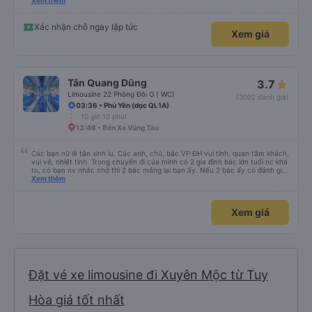
trung chuyển về nội thành thành phố tuy hoà rất tiện. Giá vé hợp lý. Nói
Xem thêm
chung là mình rất ưng ý, cảm ơn nhà xe.
Xác nhận chỗ ngay lập tức
Xem giá
Tân Quang Dũng
3.7
Limousine 22 Phòng Đôi G ( WC)
(3002 đánh giá)
03:36 • Phú Yên (dọc QL1A)
10 giờ 10 phút
13:46 • Bến Xe Vũng Tàu
Các bạn nữ lễ tân xinh iu. Các anh, chú, bác VP ĐH vui tính, quan tâm khách,
vui vẻ, nhiệt tình. Trong chuyến đi của mình có 2 gia đình bác lớn tuổi nc khá
to, có bạn nv nhắc nhở thì 2 bác mắng lại bạn ấy. Nếu 2 bác ấy có đánh giá
xấu thì mình ngược lại nha. Bạn ấy nhắc nhở rất đúng. 2 bác nói rất to. To
Xem thêm
đến lỗi mình ngủ còn mơ được câu chuyện các bác nói với nhau xuất hiện
trong giấc mơ của mình luôn. Nên nếu bạn ấy bị phản ánh thì đừng trừ lương
bạn ấy nha. Nếu bạn ấy bị trừ thì bảo bạn ấy liên hệ sđt của mình, mình hỗ
Xem giá
trợ ạ. Số mình đuôi 666, chuyến ĐH-NT ngày 16/1. À các bạn nữ lễ tân xinh
iu còn đổi cho mình phòng đơn sang đôi xong còn note là (một mình) yêu
luôn. Nhưng phòng đôi mà nằm một thì mỗi lần xe rẽ 1 cái là ✈️ Ít đi xe khách
nhưng đủ để đánh giá 10/10.
Đặt vé xe limousine đi Xuyên Mộc từ Tuy
Hòa giá tốt nhất