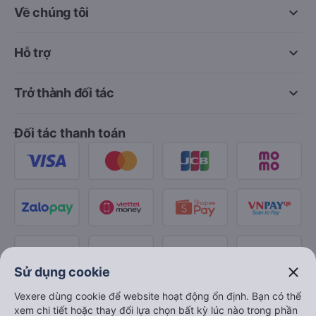
keyboard_arrow_down
Về chúng tôi
keyboard_arrow_down
Hỗ trợ
keyboard_arrow_down
Trở thành đối tác
Đối tác thanh toán
close
Sử dụng cookie
Vexere dùng cookie để website hoạt động ổn định. Bạn có thể
xem chi tiết hoặc thay đổi lựa chọn bất kỳ lúc nào trong phần