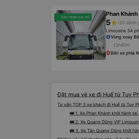
Phan Khánh
Xác nhận tức thì
5
star
(20 đánh g
Limousine 34 p
Vòng xoay Bế
13h40m
Bến xe phía 
Đặt mua vé xe đi Huế từ Tuy Ph
Tư vấn TOP 3 xe khách đi Huế từ Tuy Ph
🚌 1. Xe Phan Khánh khởi hành tại
🚌 2. Xe Quang Dũng VIP Limousin
🚌 3. Xe Tân Quang Dũng khởi hàn