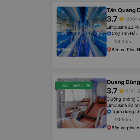
Tân Quang 
3.7
star
(3004 
Limousine 22 Ph
Chợ Tân Hải
18h30m
Bến xe Phía 
Quang Dũng
Xác nhận tức thì
3.7
star
(1141 đ
Giường phòng 3
Limousine 22 p
Trạm dừng ch
16h50m
Bến xe phía 