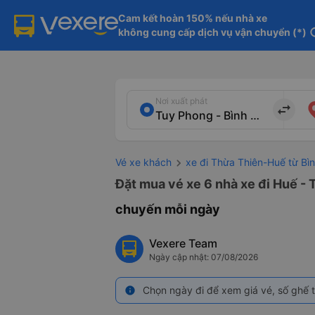
Cam kết hoàn 150% nếu nhà xe

không cung cấp dịch vụ vận chuyển (*)
in
Nơi xuất phát
import_export
Vé xe khách
xe đi Thừa Thiên-Huế từ Bì
Đặt mua vé xe 6 nhà xe đi Huế - 
chuyến mỗi ngày
Vexere Team
Ngày cập nhật: 07/08/2026
Chọn ngày đi để xem giá vé, số ghế t
info