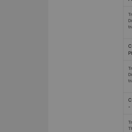
T
D
t
C
P
T
D
t
C
-
T
T