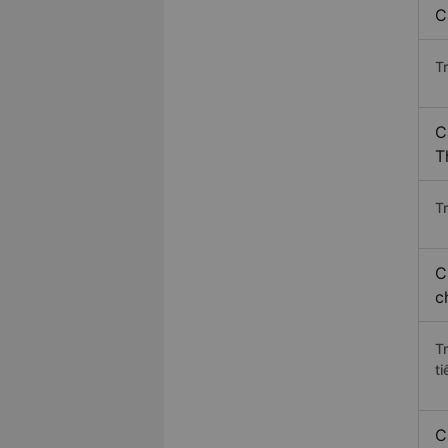
C
T
C
T
Tr
C
c
T
ti
C