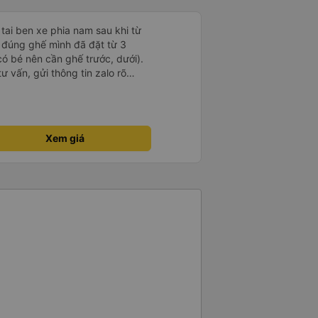
 tai ben xe phia nam sau khi từ
ữ đúng ghế mình đã đặt từ 3
có bé nên cần ghế trước, dưới).
ư vấn, gửi thông tin zalo rõ
g giờ, xe mới toanh, sạch sẽ
 ghế có chế độ matxa bên cạnh
g như nâng, hạ xuống phần đầu,
ew ngắm cảnh cực chill, các anh
Xem giá
g, tâm lý. 10 điểm không nhưng.
 người nhà, bạn bè đi xe này. ưng
ì cảm ơn xe kia để mình bít đến