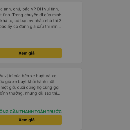
ác anh, chú, bác VP ĐH vui tính,
 chuyến đi của mình
 khá to, có bạn nv nhắc nhở thì 2
bác ấy có đánh giá xấu thì mình
hở rất đúng. 2 bác nói rất to. To
c câu chuyện các bác nói với
 ấy
ng bạn ấy nha. Nếu bạn ấy bị trừ
Xem giá
ủa mình, mình hỗ trợ ạ. Số mình
 16/1. À các bạn nữ lễ tân xinh
ơn sang đôi xong còn note là
 phòng đôi mà nằm một thì mỗi
u vị trí của bến xe buýt và xe
e khách nhưng đủ để đánh giá
ước giờ xe buýt khởi hành một
 một giờ, cuối cùng họ cũng gọi
ụ bình thường, nhưng dù sao thì
vì tôi rất thoải mái. Sẽ tuyệt
ơn. Nhưng tôi thích nó nên tôi
rất nhiều.
ÔNG CẦN THANH TOÁN TRƯỚC
Xem giá