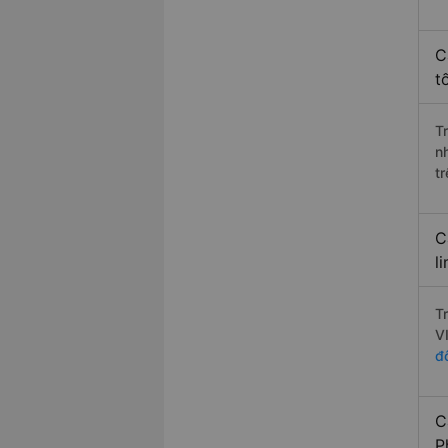
C
t
T
n
t
C
l
T
V
đ
C
P