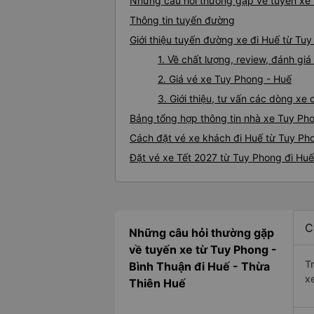
Những câu hỏi thường gặp về tuyến xe 
Thông tin tuyến đường
Giới thiệu tuyến đường xe đi Huế từ Tu
1. Về chất lượng, review, đánh gi
2. Giá vé xe Tuy Phong - Huế
3. Giới thiệu, tư vấn các dòng x
Bảng tổng hợp thông tin nhà xe Tuy Ph
Cách đặt vé xe khách đi Huế từ Tuy Pho
Đặt vé xe Tết 2027 từ Tuy Phong đi Huế
C
Những câu hỏi thường gặp
về tuyến xe từ Tuy Phong -
T
Bình Thuận đi Huế - Thừa
x
Thiên Huế