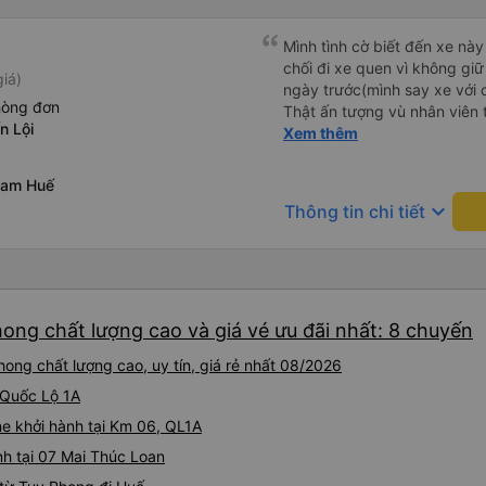
Mình tình cờ biết đến xe này
chối đi xe quen vì không gi
iá)
ngày trước(mình say xe với 
hòng đơn
Thật ấn tượng vù nhân viên t
n Lội
ràng, chuyên nghiệp. Đi đún
Xem thêm
thơm tho, buồng rộng, đẹp,
các chức năng thông thườn
Nam Huế
chân, ổ sạc pin, ... thích vi
keyboard_arrow_down
Thông tin chi tiết
tài và lơ cũng cực dễ thươn
Mình sẽ lưu lại để giới thiệu
hết sức. Giờ thấy may mắn v
xe này
ong chất lượng cao và giá vé ưu đãi nhất: 8 chuyến
ong chất lượng cao, uy tín, giá rẻ nhất 08/2026
 Quốc Lộ 1A
e khởi hành tại Km 06, QL1A
h tại 07 Mai Thúc Loan