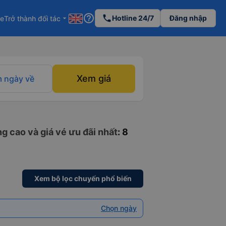
help_outline
phone
Hotline 24/7
Đăng nhập
re
Trở thành đối tác
arrow_drop_down
Xem giá
 ngày về
g cao và giá vé ưu đãi nhất
: 8
Xem bộ lọc chuyến phổ biến
Chọn ngày