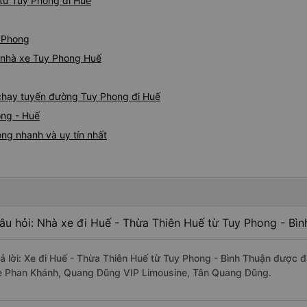
từ Tuy Phong đi Huế
y Phong
á nhà xe Tuy Phong Huế
e chạy tuyến đường Tuy Phong đi Huế
ong - Huế
ng nhanh và uy tín nhất
âu hỏi: Nhà xe đi Huế - Thừa Thiên Huế từ Tuy Phong - Bìn
rả lời: Xe đi Huế - Thừa Thiên Huế từ Tuy Phong - Bình Thuận được đ
e Phan Khánh, Quang Dũng VIP Limousine, Tân Quang Dũng.