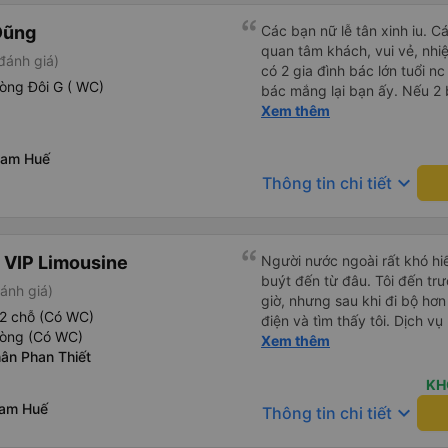
Dũng
Các bạn nữ lễ tân xinh iu. C
quan tâm khách, vui vẻ, nhiệt tình. Trong
đánh giá)
có 2 gia đình bác lớn tuổi nc
òng Đôi G ( WC)
bác mắng lại bạn ấy. Nếu 2 
ngược lại nha. Bạn ấy nhắc n
Xem thêm
đến lỗi mình ngủ còn mơ đượ
nhau xuất hiện trong giấc mơ của mình luôn. Nên nếu bạn
Nam Huế
bị phản ánh thì đừng trừ lươ
keyboard_arrow_down
Thông tin chi tiết
thì bảo bạn ấy liên hệ sđt c
đuôi 666, chuyến ĐH-NT ngày
iu còn đổi cho mình phòng đ
(một mình) yêu luôn. Nhưng
 VIP Limousine
Người nước ngoài rất khó hiể
lần xe rẽ 1 cái là ✈️ Ít đi x
buýt đến từ đâu. Tôi đến tr
ánh giá)
10/10.
giờ, nhưng sau khi đi bộ hơn
2 chỗ (Có WC)
điện và tìm thấy tôi. Dịch v
hòng (Có WC)
tôi ngủ ngon hơn ở khách sạn 
Xem thêm
ân Phan Thiết
hơn nếu tiếng còi xe bớt to h
cho điểm tối đa. Cảm ơn bạn 
KH
nam Huế
keyboard_arrow_down
Thông tin chi tiết