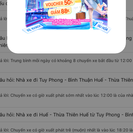
ếu di chuyển bằng xe khách?
rả lời: Đoạn đường đi Huế - Thừa Thiên Huế từ Tuy Phong - Bình Th
âu hỏi: Mỗi ngày có bao nhiêu chuyến xe khách Tuy Phong 
hiên Huế ?
rả lời: Trung bình mỗi ngày có khoảng 8 chuyến xe bắt đầu từ 12:00
âu hỏi: Nhà xe đi Tuy Phong - Bình Thuận Huế - Thừa Thiê
rả lời: Chuyến xe có giờ xuất phát sớm nhất vào lúc 12:00 là của n
âu hỏi: Nhà xe đi Huế - Thừa Thiên Huế từ Tuy Phong - Bìn
rả lời: Chuyến xe có giờ xuất phát trễ (muộn) nhất là vào lúc 18:20