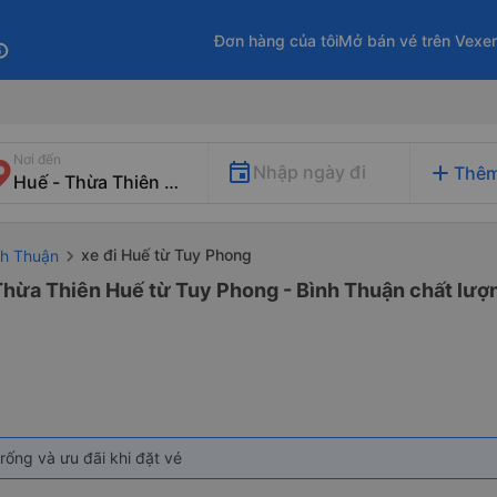
Đơn hàng của tôi
Mở bán vé trên Vexe
fo
Nơi đến
add
Nhập ngày đi
Thêm
xe đi Huế từ Tuy Phong
nh Thuận
Thừa Thiên Huế từ Tuy Phong - Bình Thuận chất lượn
rống và ưu đãi khi đặt vé