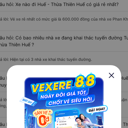
âu hỏi: Xe nào đi Huế - Thừa Thiên Huế có giá rẻ nhất?
rả lời: Vé xe rẻ nhất có mức giá là 600.000 đồng của nhà xe Phan K
âu hỏi: Có bao nhiêu nhà xe đang khai thác tuyến đường T
hừa Thiên Huế ?
ả lời: Hiện tại có 3 nhà xe khai thác tuyến đường.
âu hỏi: Từ Tuy Phong - Bình Thuận đi Huế - Thừa Thiên Huế 
huyển bằng xe khách?
rả lời: Thời gian di chuyển bằng xe khách từ Tuy Phong - Bình Thuậ
ếng, nếu mật độ giao thông thuận lợi.
âu hỏi: Khoảng cách từ Tuy Phong - Bình Thuận đi Huế - T