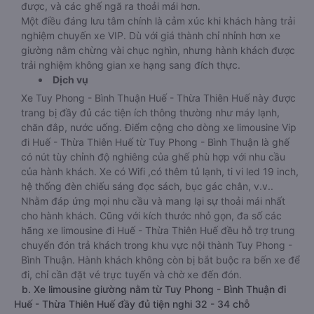
được, và các ghế ngã ra thoải mái hơn.
Một điều đáng lưu tâm chính là cảm xúc khi khách hàng trải
nghiệm chuyến xe VIP. Dù với giá thành chỉ nhỉnh hơn xe
giường nằm chừng vài chục nghìn, nhưng hành khách được
trải nghiệm không gian xe hạng sang đích thực.
Dịch vụ
Xe Tuy Phong - Bình Thuận Huế - Thừa Thiên Huế này được
trang bị đầy đủ các tiện ích thông thường như máy lạnh,
chăn đắp, nước uống. Điểm cộng cho dòng xe limousine Vip
đi Huế - Thừa Thiên Huế từ Tuy Phong - Bình Thuận là ghế
có nút tùy chỉnh độ nghiêng của ghế phù hợp với nhu cầu
của hành khách. Xe có Wifi ,có thêm tủ lạnh, ti vi led 19 inch,
hệ thống đèn chiếu sáng đọc sách, bục gác chân, v.v..
Nhằm đáp ứng mọi nhu cầu và mang lại sự thoải mái nhất
cho hành khách. Cũng với kích thước nhỏ gọn, đa số các
hãng xe limousine đi Huế - Thừa Thiên Huế đều hỗ trợ trung
chuyển đón trả khách trong khu vực nội thành Tuy Phong -
Bình Thuận. Hành khách không còn bị bắt buộc ra bến xe để
đi, chỉ cần đặt vé trực tuyến và chờ xe đến đón.
b. Xe limousine giường nằm từ Tuy Phong - Bình Thuận đi
Huế - Thừa Thiên Huế đầy đủ tiện nghi 32 - 34 chỗ