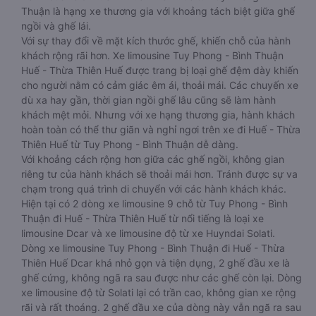
Thuận là hạng xe thương gia với khoảng tách biệt giữa ghế
ngồi và ghế lái.
Với sự thay đổi về mặt kích thước ghế, khiến chỗ của hành
khách rộng rãi hơn. Xe limousine Tuy Phong - Bình Thuận
Huế - Thừa Thiên Huế được trang bị loại ghế đệm dày khiến
cho người nằm có cảm giác êm ái, thoải mái. Các chuyến xe
dù xa hay gần, thời gian ngồi ghế lâu cũng sẽ làm hành
khách mệt mỏi. Nhưng với xe hạng thương gia, hành khách
hoàn toàn có thể thư giãn và nghỉ ngơi trên xe đi Huế - Thừa
Thiên Huế từ Tuy Phong - Bình Thuận dễ dàng.
Với khoảng cách rộng hơn giữa các ghế ngồi, không gian
riêng tư của hành khách sẽ thoải mái hơn. Tránh được sự va
chạm trong quá trình di chuyển với các hành khách khác.
Hiện tại có 2 dòng xe limousine 9 chỗ từ Tuy Phong - Bình
Thuận đi Huế - Thừa Thiên Huế từ nổi tiếng là loại xe
limousine Dcar và xe limousine độ từ xe Huyndai Solati.
Dòng xe limousine Tuy Phong - Bình Thuận đi Huế - Thừa
Thiên Huế Dcar khá nhỏ gọn và tiện dụng, 2 ghế đầu xe là
ghế cứng, không ngã ra sau được như các ghế còn lại. Dòng
xe limousine độ từ Solati lại có trần cao, không gian xe rộng
rãi và rất thoáng. 2 ghế đầu xe của dòng này vẫn ngã ra sau