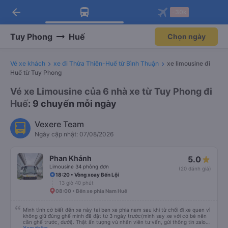
arrow_back
Tải app Vexere ngay!
Tải app Vexere
-30k
Mở app
Mở app
Nhận ưu đãi thành viên độc
-30k/ghế khi đặt vé máy bay qua
quyền
app
Tuy Phong
Huế
Chọn ngày
Vé xe khách
xe đi Thừa Thiên-Huế từ Bình Thuận
xe limousine đi
Huế từ Tuy Phong
Vé xe Limousine của 6 nhà xe từ Tuy Phong đi
Huế
: 9 chuyến mỗi ngày
Vexere Team
Ngày cập nhật: 07/08/2026
Phan Khánh
5.0
Limousine 34 phòng đơn
(20 đánh giá)
18:20 • Vòng xoay Bến Lội
13 giờ 40 phút
08:00 • Bến xe phía Nam Huế
Mình tình cờ biết đến xe này tai ben xe phia nam sau khi từ chối đi xe quen vì
không giữ đúng ghế mình đã đặt từ 3 ngày trước(mình say xe với có bé nên
cần ghế trước, dưới). Thật ấn tượng vù nhân viên tư vấn, gửi thông tin zalo