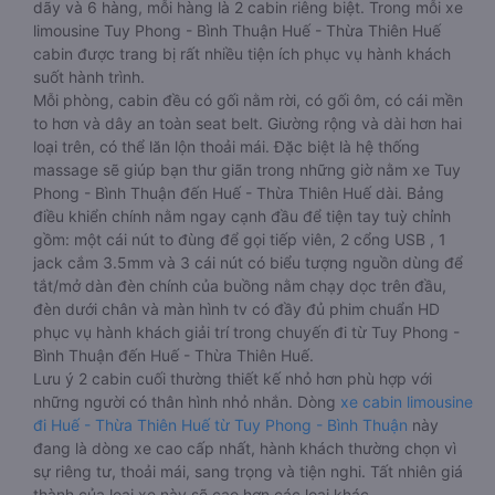
dãy và 6 hàng, mỗi hàng là 2 cabin riêng biệt. Trong mỗi xe
limousine Tuy Phong - Bình Thuận Huế - Thừa Thiên Huế
cabin được trang bị rất nhiều tiện ích phục vụ hành khách
suốt hành trình.
Mỗi phòng, cabin đều có gối nằm rời, có gối ôm, có cái mền
to hơn và dây an toàn seat belt. Giường rộng và dài hơn hai
loại trên, có thể lăn lộn thoải mái. Đặc biệt là hệ thống
massage sẽ giúp bạn thư giãn trong những giờ nằm xe Tuy
Phong - Bình Thuận đến Huế - Thừa Thiên Huế dài. Bảng
điều khiển chính nằm ngay cạnh đầu để tiện tay tuỳ chỉnh
gồm: một cái nút to đùng để gọi tiếp viên, 2 cổng USB , 1
jack cắm 3.5mm và 3 cái nút có biểu tượng nguồn dùng để
tắt/mở dàn đèn chính của buồng nằm chạy dọc trên đầu,
đèn dưới chân và màn hình tv có đầy đủ phim chuẩn HD
phục vụ hành khách giải trí trong chuyến đi từ Tuy Phong -
Bình Thuận đến Huế - Thừa Thiên Huế.
Lưu ý 2 cabin cuối thường thiết kế nhỏ hơn phù hợp với
những người có thân hình nhỏ nhắn. Dòng
xe cabin limousine
đi Huế - Thừa Thiên Huế từ Tuy Phong - Bình Thuận
này
đang là dòng xe cao cấp nhất, hành khách thường chọn vì
sự riêng tư, thoải mái, sang trọng và tiện nghi. Tất nhiên giá
thành của loại xe này sẽ cao hơn các loại khác.