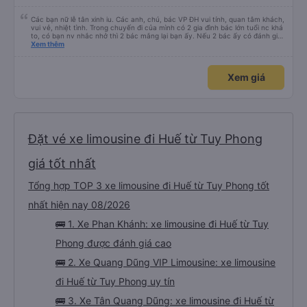
Các bạn nữ lễ tân xinh iu. Các anh, chú, bác VP ĐH vui tính, quan tâm khách,
vui vẻ, nhiệt tình. Trong chuyến đi của mình có 2 gia đình bác lớn tuổi nc khá
to, có bạn nv nhắc nhở thì 2 bác mắng lại bạn ấy. Nếu 2 bác ấy có đánh giá
xấu thì mình ngược lại nha. Bạn ấy nhắc nhở rất đúng. 2 bác nói rất to. To
Xem thêm
đến lỗi mình ngủ còn mơ được câu chuyện các bác nói với nhau xuất hiện
trong giấc mơ của mình luôn. Nên nếu bạn ấy bị phản ánh thì đừng trừ lương
bạn ấy nha. Nếu bạn ấy bị trừ thì bảo bạn ấy liên hệ sđt của mình, mình hỗ
Xem giá
trợ ạ. Số mình đuôi 666, chuyến ĐH-NT ngày 16/1. À các bạn nữ lễ tân xinh
iu còn đổi cho mình phòng đơn sang đôi xong còn note là (một mình) yêu
luôn. Nhưng phòng đôi mà nằm một thì mỗi lần xe rẽ 1 cái là ✈️ Ít đi xe khách
nhưng đủ để đánh giá 10/10.
Đặt vé xe limousine đi Huế từ Tuy Phong
giá tốt nhất
Tổng hợp TOP 3 xe limousine đi Huế từ Tuy Phong tốt
nhất hiện nay 08/2026
🚌 1. Xe Phan Khánh: xe limousine đi Huế từ Tuy
Phong được đánh giá cao
🚌 2. Xe Quang Dũng VIP Limousine: xe limousine
đi Huế từ Tuy Phong uy tín
🚌 3. Xe Tân Quang Dũng: xe limousine đi Huế từ