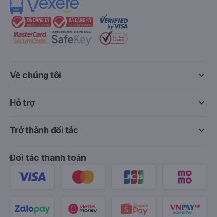
keyboard_arrow_down
Về chúng tôi
keyboard_arrow_down
Hỗ trợ
keyboard_arrow_down
Trở thành đối tác
Đối tác thanh toán