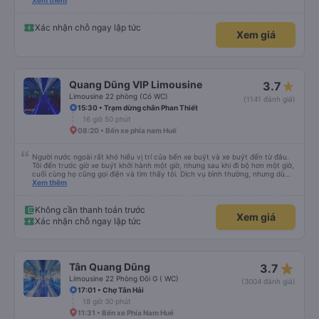
rõ ràng, chuyên nghiệp. Đi đúng giờ, xe mới toanh, sạch sẽ thơm tho, buồng
Xem thêm
rộng, đẹp, ghế có chế độ matxa bên cạnh các chức năng thông thường như
nâng, hạ xuống phần đầu, chân, ổ sạc pin, ... thích view ngắm cảnh cực chill,
các anh tài và lơ cũng cực dễ thương, tâm lý. 10 điểm không nhưng. Mình sẽ
Xác nhận chỗ ngay lập tức
Xem giá
lưu lại để giới thiệu người nhà, bạn bè đi xe này. ưng hết sức. Giờ thấy may
mắn vì cảm ơn xe kia để mình bít đến xe này
Quang Dũng VIP Limousine
3.7
Limousine 22 phòng (Có WC)
(1141 đánh giá)
15:30 • Trạm dừng chân Phan Thiết
16 giờ 50 phút
08:20 • Bến xe phía nam Huế
Người nước ngoài rất khó hiểu vị trí của bến xe buýt và xe buýt đến từ đâu.
Tôi đến trước giờ xe buýt khởi hành một giờ, nhưng sau khi đi bộ hơn một giờ,
cuối cùng họ cũng gọi điện và tìm thấy tôi. Dịch vụ bình thường, nhưng dù
sao thì tôi ngủ ngon hơn ở khách sạn vì tôi rất thoải mái. Sẽ tuyệt hơn nếu
Xem thêm
tiếng còi xe bớt to hơn. Nhưng tôi thích nó nên tôi cho điểm tối đa. Cảm ơn
bạn rất nhiều.
Không cần thanh toán trước
Xem giá
Xác nhận chỗ ngay lập tức
star_rate
Tân Quang Dũng
3.7
Limousine 22 Phòng Đôi G ( WC)
(3004 đánh giá)
17:01 • Chợ Tân Hải
18 giờ 30 phút
11:31 • Bến xe Phía Nam Huế