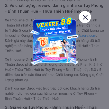
2. Về chất lượng, review, đánh giá nhà xe Tuy Phong
- Bình Thuận Huế - Thừa Thiên Huế limousine
Xe limousine đi Huế - Thừa Thiên Huế từ Tuy Phong - Bình
Thuận tốt nhất được phân loại chất lượng dựa trên đánh giá
từ 1 đến 5 của khách hàng với các tiêu chí như: Chất lượng xe
limousine, Đúng giờ, Chất lượng phục vụ trên
Vexere.com
.
Đánh giá này được viết trực tiếp bởi các khách hàng đã trải
nghiệm các hãng Xe Tuy Phong - Bình Thuận đi Huế - Thừa
Thiên Huế.
Xe limousine đi Huế - Thừa Thiên Huế từ Tuy Phong - Bình
Thuận được phân loại chất lượng tốt nhất là xe Phan Khánh đi
Huế - Thừa Thiên Huế từ Tuy Phong - Bình Thuận đạt 5.0 / 5
điểm dựa trên các tiêu chí như: Chất lượng xe, Đúng giờ, Chất
lượng phục vụ.
Đánh giá này được viết trực tiếp bởi các khách hàng đã trải
nghiệm dịch vụ của các hãng xe limousine đi Tuy Phong -
Bình Thuận Huế - Thừa Thiên Huế .
3. Giá vé xe Tuy Phong - Bình Thuận Huế - Thừa