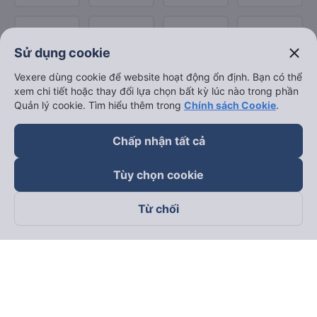
close
Sử dụng cookie
Vexere dùng cookie để website hoạt động ổn định. Bạn có thể
xem chi tiết hoặc thay đổi lựa chọn bất kỳ lúc nào trong phần
Quản lý cookie. Tìm hiểu thêm trong
Chính sách Cookie
.
Chấp nhận tất cả
Tùy chọn cookie
Từ chối
Theo dõi chúng tôi trên
Facebook
Tiktok
Youtube
Công ty TNHH Thương Mại Dịch Vụ Vexere