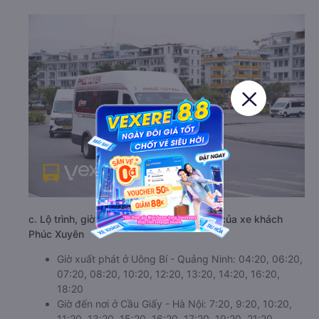
c. Lộ trình, giờ khởi hành và giờ kết thúc của xe khách
Phúc Xuyên
Giờ xuất phát ở Uông Bí - Quảng Ninh: 04:20, 06:20,
07:20, 08:20, 10:20, 12:20, 13:20, 14:20, 16:20,
18:20
Giờ đến nơi ở Cầu Giấy - Hà Nội: 7:20, 9:20, 10:20,
11:20, 13:20, 15:20, 16:20, 17:20, 19:20, 21:20