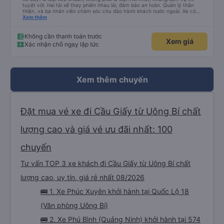
tuyệt vời. Hai tài xế thay phiên nhau lái, đảm bảo an toàn. Quản lý thân
thiện, và ba nhân viên chăm sóc chu đáo hành khách nước ngoài. Xe có
máy lạnh và cổng sạc USB, và dừng thường xuyên ở các khu vực nghỉ ngơi.
Xem thêm
Phí vào nhà vệ sinh là 3.000 VND. Có nhiều loại đồ ăn nhẹ để lựa chọn. Bạn
chỉ cần đợi bên trong bến xe để lên xe, nhưng do bị chậm trễ, hành trình mất
khoảng 9 tiếng. Tôi hài lòng với giá vé 480.000 VND.
Không cần thanh toán trước
Xem giá
Xác nhận chỗ ngay lập tức
Xem thêm chuyến
Đặt mua vé xe đi Cầu Giấy từ Uông Bí chất
lượng cao và giá vé ưu đãi nhất: 100
chuyến
Tư vấn TOP 3 xe khách đi Cầu Giấy từ Uông Bí chất
lượng cao, uy tín, giá rẻ nhất 08/2026
🚌 1. Xe Phúc Xuyên khởi hành tại Quốc Lộ 18
(Văn phòng Uông Bí)
🚌 2. Xe Phú Bình (Quảng Ninh) khởi hành tại 574