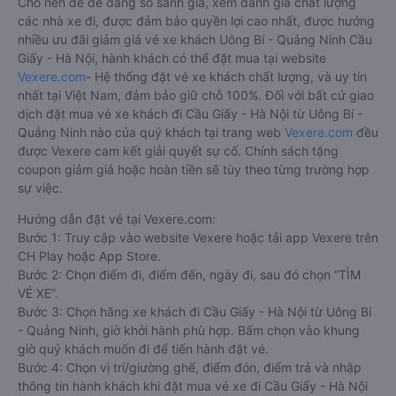
Cho nên để dễ dàng so sánh giá, xem đánh giá chất lượng
các nhà xe đi, được đảm bảo quyền lợi cao nhất, được hưởng
nhiều ưu đãi giảm giá vé xe khách Uông Bí - Quảng Ninh Cầu
Giấy - Hà Nội, hành khách có thể đặt mua tại website
Vexere.com
- Hệ thống đặt vé xe khách chất lượng, và uy tín
nhất tại Việt Nam, đảm bảo giữ chỗ 100%. Đối với bất cứ giao
dịch đặt mua vé xe khách đi Cầu Giấy - Hà Nội từ Uông Bí -
Quảng Ninh nào của quý khách tại trang web
Vexere.com
đều
được Vexere cam kết giải quyết sự cố. Chính sách tặng
coupon giảm giá hoặc hoàn tiền sẽ tùy theo từng trường hợp
sự việc.
Hướng dẫn đặt vé tại Vexere.com:
Bước 1: Truy cập vào website Vexere hoặc tải app Vexere trên
CH Play hoặc App Store.
Bước 2: Chọn điểm đi, điểm đến, ngày đi, sau đó chọn “TÌM
VÉ XE”.
Bước 3: Chọn hãng xe khách đi Cầu Giấy - Hà Nội từ Uông Bí
- Quảng Ninh, giờ khởi hành phù hợp. Bấm chọn vào khung
giờ quý khách muốn đi để tiến hành đặt vé.
Bước 4: Chọn vị trí/giường ghế, điểm đón, điểm trả và nhập
thông tin hành khách khi đặt mua vé xe đi Cầu Giấy - Hà Nội