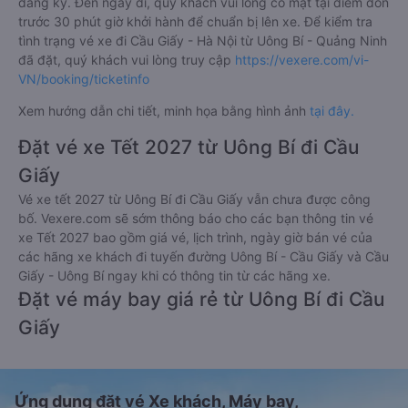
đăng ký. Đến ngày đi, quý khách vui lòng có mặt tại điểm đón
trước 30 phút giờ khởi hành để chuẩn bị lên xe. Để kiểm tra
tình trạng vé xe đi Cầu Giấy - Hà Nội từ Uông Bí - Quảng Ninh
đã đặt, quý khách vui lòng truy cập
https://vexere.com/vi-
VN/booking/ticketinfo
Xem hướng dẫn chi tiết, minh họa bằng hình ảnh
tại đây.
Đặt vé xe Tết 2027 từ Uông Bí đi Cầu
Giấy
Vé xe tết 2027 từ Uông Bí đi Cầu Giấy vẫn chưa được công
bố. Vexere.com sẽ sớm thông báo cho các bạn thông tin vé
xe Tết 2027 bao gồm giá vé, lịch trình, ngày giờ bán vé của
các hãng xe khách đi tuyến đường Uông Bí - Cầu Giấy và Cầu
Giấy - Uông Bí ngay khi có thông tin từ các hãng xe.
Đặt vé máy bay giá rẻ từ Uông Bí đi Cầu
Giấy
Ứng dụng đặt vé Xe khách, Máy bay,