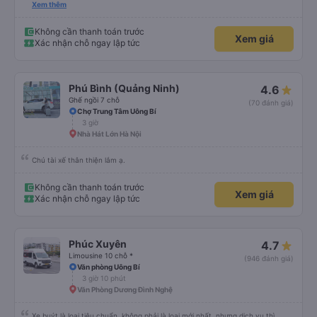
ơn và chúc các anh nhà xe Tùng Tuấn sức khoẻ, vạn dặm bình an ạ!
Xem thêm
Không cần thanh toán trước
Xem giá
Xác nhận chỗ ngay lập tức
Phú Bình (Quảng Ninh)
4.6
Ghế ngồi 7 chỗ
(70 đánh giá)
Chợ Trung Tâm Uông Bí
3 giờ
Nhà Hát Lớn Hà Nội
Chú tài xế thân thiện lắm ạ.
Không cần thanh toán trước
Xem giá
Xác nhận chỗ ngay lập tức
Phúc Xuyên
4.7
Limousine 10 chỗ *
(946 đánh giá)
Văn phòng Uông Bí
3 giờ 10 phút
Văn Phòng Dương Đình Nghệ
Xe buýt là loại tiêu chuẩn, không phải là loại mới nhất, nhưng dịch vụ thì