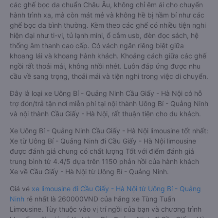
các ghế bọc da chuẩn Châu Âu, không chỉ êm ái cho chuyến
hành trình xa, mà còn mát mẻ và không hề bị hầm bí như các
ghế bọc da bình thường. Kèm theo các ghế có nhiều tiện nghi
hiện đại như ti-vi, tủ lạnh mini, ổ cắm usb, đèn đọc sách, hệ
thống âm thanh cao cấp. Có vách ngăn riêng biệt giữa
khoang lái và khoang hành khách. Khoảng cách giữa các ghế
ngồi rất thoải mái, không nhồi nhét. Luôn đáp ứng được nhu
cầu về sang trọng, thoải mái và tiện nghi trong việc di chuyển.
Đây là loại xe Uông Bí - Quảng Ninh Cầu Giấy - Hà Nội có hỗ
trợ đón/trả tận nơi miễn phí tại nội thành Uông Bí - Quảng Ninh
và nội thành Cầu Giấy - Hà Nội, rất thuận tiện cho du khách.
Xe Uông Bí - Quảng Ninh Cầu Giấy - Hà Nội limousine tốt nhất:
Xe từ Uông Bí - Quảng Ninh đi Cầu Giấy - Hà Nội limousine
được đánh giá chung có chất lượng Tốt với điểm đánh giá
trung bình từ 4.4/5 dựa trên 1150 phản hồi của hành khách
Xe về Cầu Giấy - Hà Nội từ Uông Bí - Quảng Ninh.
Giá vé
xe limousine đi Cầu Giấy - Hà Nội từ Uông Bí - Quảng
Ninh
rẻ nhất là 260000VND của hãng xe Tùng Tuấn
Limousine. Tùy thuộc vào vị trí ngồi của bạn và chương trình