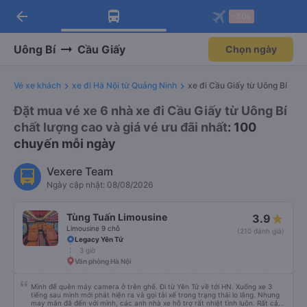
arrow_back
Tải app Vexere ngay!
Tải app Vexere
-30k
Mở app
Mở app
Nhận ưu đãi thành viên độc
-30k/ghế khi đặt vé máy bay qua
quyền
app
Uông Bí
Cầu Giấy
Chọn ngày
Vé xe khách
xe đi Hà Nội từ Quảng Ninh
xe đi Cầu Giấy từ Uông Bí
Đặt mua vé xe 6 nhà xe đi Cầu Giấy từ Uông Bí
chất lượng cao và giá vé ưu đãi nhất
: 100
chuyến mỗi ngày
Vexere Team
Ngày cập nhật: 08/08/2026
Tùng Tuấn Limousine
3.9
Limousine 9 chỗ
(210 đánh giá)
Legacy Yên Tử
3 giờ
Văn phòng Hà Nội
Mình để quên máy camera ở trên ghế. Đi từ Yên Tử về tới HN. Xuống xe 3
tiếng sau mình mới phát hiện ra và gọi tài xế trong trạng thái lo lắng. Nhưng
may mắn đã đến với mình, các anh nhà xe hỗ trợ rất nhiệt tình luôn. Rất cảm