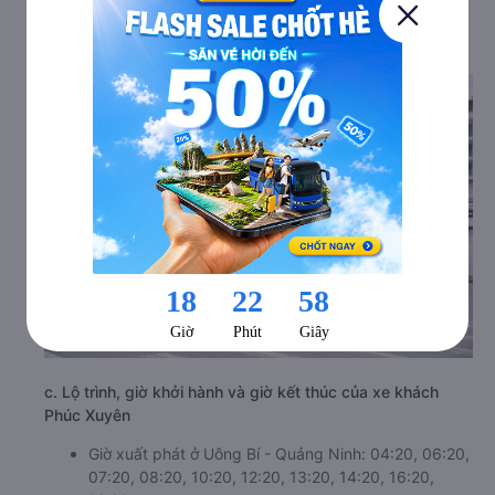
nhiều du khách.
b. Hình ảnh xe Phúc Xuyên
c. Lộ trình, giờ khởi hành và giờ kết thúc của xe khách
Phúc Xuyên
Giờ xuất phát ở Uông Bí - Quảng Ninh: 04:20, 06:20,
07:20, 08:20, 10:20, 12:20, 13:20, 14:20, 16:20,