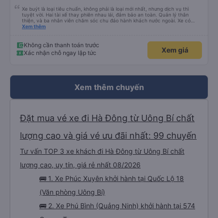
Xe buýt là loại tiêu chuẩn, không phải là loại mới nhất, nhưng dịch vụ thì
tuyệt vời. Hai tài xế thay phiên nhau lái, đảm bảo an toàn. Quản lý thân
thiện, và ba nhân viên chăm sóc chu đáo hành khách nước ngoài. Xe có
máy lạnh và cổng sạc USB, và dừng thường xuyên ở các khu vực nghỉ ngơi.
Xem thêm
Phí vào nhà vệ sinh là 3.000 VND. Có nhiều loại đồ ăn nhẹ để lựa chọn. Bạn
chỉ cần đợi bên trong bến xe để lên xe, nhưng do bị chậm trễ, hành trình mất
khoảng 9 tiếng. Tôi hài lòng với giá vé 480.000 VND.
Không cần thanh toán trước
Xem giá
Xác nhận chỗ ngay lập tức
Xem thêm chuyến
Đặt mua vé xe đi Hà Đông từ Uông Bí chất
lượng cao và giá vé ưu đãi nhất: 99 chuyến
Tư vấn TOP 3 xe khách đi Hà Đông từ Uông Bí chất
lượng cao, uy tín, giá rẻ nhất 08/2026
🚌 1. Xe Phúc Xuyên khởi hành tại Quốc Lộ 18
(Văn phòng Uông Bí)
🚌 2. Xe Phú Bình (Quảng Ninh) khởi hành tại 574