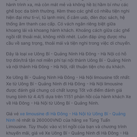
hành trình xa, mà còn mát mẻ và không hề bị hầm bí như các
ghế bọc da bình thường. Kèm theo các ghế có nhiều tiện nghi
hiện đại như ti-vi, tủ lạnh mini, ổ cắm usb, đèn đọc sách, hệ
thống âm thanh cao cấp. Có vách ngăn riêng biệt giữa
khoang lái và khoang hành khách. Khoảng cách giữa các ghế
ngồi rất thoải mái, không nhồi nhét. Luôn đáp ứng được nhu
cầu về sang trọng, thoải mái và tiện nghi trong việc di chuyển.
Đây là loại xe Uông Bí - Quảng Ninh Hà Đông - Hà Nội có hỗ
trợ đón/trả tận nơi miễn phí tại nội thành Uông Bí - Quảng Ninh
và nội thành Hà Đông - Hà Nội, rất thuận tiện cho du khách.
Xe Uông Bí - Quảng Ninh Hà Đông - Hà Nội limousine tốt nhất:
Xe từ Uông Bí - Quảng Ninh đi Hà Đông - Hà Nội limousine
được đánh giá chung có chất lượng Tốt với điểm đánh giá
trung bình từ 4.4/5 dựa trên 1151 phản hồi của hành khách Xe
về Hà Đông - Hà Nội từ Uông Bí - Quảng Ninh.
Giá vé
xe limousine đi Hà Đông - Hà Nội từ Uông Bí - Quảng
Ninh
rẻ nhất là 260000VND của hãng xe Tùng Tuấn
Limousine. Tùy thuộc vào vị trí ngồi của bạn và chương trình
khuyến mãi, giá vé Xe Uông Bí - Quảng Ninh đi Hà Đông - Hà