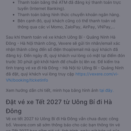
Thanh toán bằng thẻ ATM đã đăng ký thanh toán trực
tuyến (Internet Banking).
Thanh toán bằng hình thức chuyển khoản ngân hàng.
Bên cạnh đó, quý khách cũng có thể thanh toán vé
thông qua các ví Momo, ZaloPay, AirPay, VNPay,…
Sau khi thanh toán vé xe khách Uông Bí - Quảng Ninh Hà
Đông - Hà Nội thành công, Vexere sẽ gửi tin nhắn/email xác
nhận thành công đến số điện thoại/email mà quý khách đã
đăng ký. Đến ngày đi, quý khách vui lòng có mặt tại điểm đón
trước 30 phút giờ khởi hành để chuẩn bị lên xe. Để kiểm tra
tình trạng vé xe đi Hà Đông - Hà Nội từ Uông Bí - Quảng Ninh
đã đặt, quý khách vui lòng truy cập
https://vexere.com/vi-
VN/booking/ticketinfo
Xem hướng dẫn chi tiết, minh họa bằng hình ảnh
tại đây.
Đặt vé xe Tết 2027 từ Uông Bí đi Hà
Đông
Vé xe tết 2027 từ Uông Bí đi Hà Đông vẫn chưa được công
bố. Vexere.com sẽ sớm thông báo cho các bạn thông tin vé
xe Tết 2027 bao gồm giá vé, lịch trình, ngày giờ bán vé của