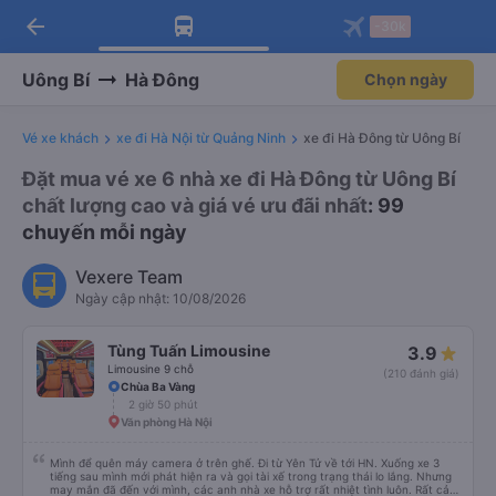
arrow_back
Tải app Vexere ngay!
Tải app Vexere
-30k
Mở app
Mở app
Nhận ưu đãi thành viên độc
-30k/ghế khi đặt vé máy bay qua
quyền
app
Uông Bí
Hà Đông
Chọn ngày
Vé xe khách
xe đi Hà Nội từ Quảng Ninh
xe đi Hà Đông từ Uông Bí
Đặt mua vé xe 6 nhà xe đi Hà Đông từ Uông Bí
chất lượng cao và giá vé ưu đãi nhất
: 99
chuyến mỗi ngày
Vexere Team
Ngày cập nhật: 10/08/2026
Tùng Tuấn Limousine
3.9
Limousine 9 chỗ
(210 đánh giá)
Chùa Ba Vàng
2 giờ 50 phút
Văn phòng Hà Nội
Mình để quên máy camera ở trên ghế. Đi từ Yên Tử về tới HN. Xuống xe 3
tiếng sau mình mới phát hiện ra và gọi tài xế trong trạng thái lo lắng. Nhưng
may mắn đã đến với mình, các anh nhà xe hỗ trợ rất nhiệt tình luôn. Rất cảm