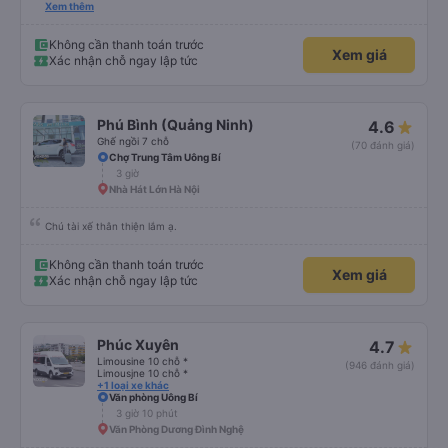
ơn và chúc các anh nhà xe Tùng Tuấn sức khoẻ, vạn dặm bình an ạ!
Xem thêm
Không cần thanh toán trước
Xem giá
Xác nhận chỗ ngay lập tức
Phú Bình (Quảng Ninh)
4.6
Ghế ngồi 7 chỗ
(70 đánh giá)
Chợ Trung Tâm Uông Bí
3 giờ
Nhà Hát Lớn Hà Nội
Chú tài xế thân thiện lắm ạ.
Không cần thanh toán trước
Xem giá
Xác nhận chỗ ngay lập tức
Phúc Xuyên
4.7
Limousine 10 chỗ *
(946 đánh giá)
Limousjne 10 chỗ *
+1 loại xe khác
Văn phòng Uông Bí
3 giờ 10 phút
Văn Phòng Dương Đình Nghệ