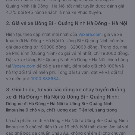
Quảng Ninh Hà Đông - Hà Nội tốt nhất tuyến được đánh giá
4.7/5 bởi 945 hành khách là nhà xe Phúc Xuyên.
2. Giá vé xe Uông Bí - Quảng Ninh Hà Đông - Hà Nội
Hiện tại, theo cập nhật mới nhất của
Vexere.com
, giá vé xe
khách đi Hà Đông - Hà Nội từ Uông Bí - Quảng Ninh có mức
giá dao động từ 190000 đồng - 320000 đồng. Trong đó, nhà
xe Phú Bình (Quảng Ninh) có giá vé rẻ nhất, chỉ 190000 đồng.
Đặt vé xe Uông Bí - Quảng Ninh Hà Đông - Hà Nội chính hãng
tại
Vexere.com
để có giá rẻ nhất, đảm bảo giữ chỗ 100% và
hỗ trợ đổi trả vé miễn phí. Tổng đài tư vấn, đặt vé và đổi trả
vé miễn phí:
1900 888684
.
3. Giới thiệu, tư vấn các dòng xe chạy tuyến đường
xe đi Hà Đông - Hà Nội từ Uông Bí - Quảng Ninh:
Dòng xe đi Hà Đông - Hà Nội từ Uông Bí - Quảng Ninh
limousine 9 chỗ vip, chất lượng cao: Tiện lợi, sang trọng
Là sản phẩm xe đi Hà Đông - Hà Nội từ Uông Bí - Quảng Ninh
limousine 9 chỗ cải tiến từ xe 16 chỗ. Nội thất được làm lại với
các ghế bọc da chuẩn Châu Âu, không chỉ êm ái cho chuyến