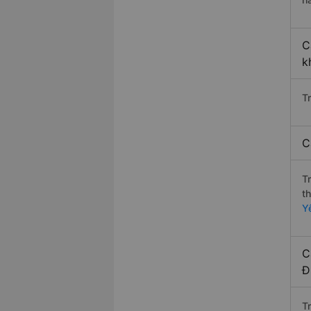
C
k
T
C
T
t
Y
C
Đ
T