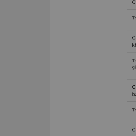
C
Tr
C
k
T
gi
C
b
T
C