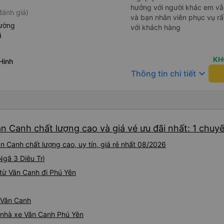
hưởng với người khác em vẫn đánh giá về chất lượng nhà xe
đánh giá)
và bạn nhân viên phục vụ rất
iường
với khách hàng
ì
KH
Hinh
keyboard_arrow_down
Thông tin chi tiết
n Canh chất lượng cao và giá vé ưu đãi nhất: 1 chuy
n Canh chất lượng cao, uy tín, giá rẻ nhất 08/2026
Ngã 3 Diêu Trì
từ Vân Canh đi Phú Yên
ừ Vân Canh
á nhà xe Vân Canh Phú Yên