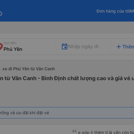
Đơn hàng của tôi
M
fo
Nơi đến
add
Nhập ngày đi
Thêm
xe đi Phú Yên từ Vân Canh
n từ Vân Canh - Bình Định chất lượng cao và giá vé 
rống và ưu đãi khi đặt vé
e góp ý thêm tí là vẫn còn 