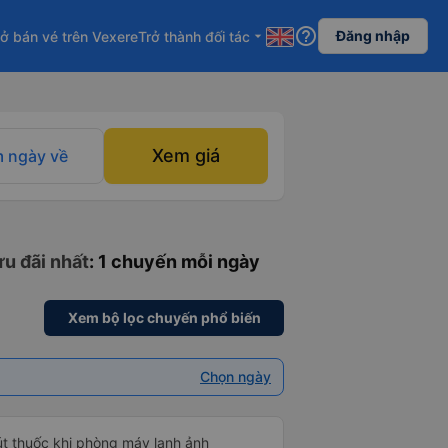
help_outline
Đăng nhập
ở bán vé trên Vexere
Trở thành đối tác
arrow_drop_down
Xem giá
 ngày về
ưu đãi nhất
: 1 chuyến mỗi ngày
Xem bộ lọc chuyến phổ biến
Chọn ngày
hút thuốc khi phòng máy lạnh ảnh