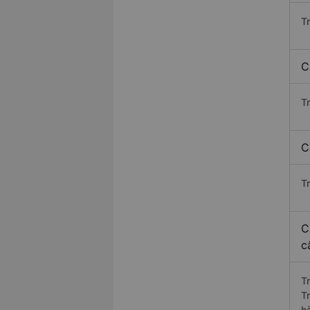
T
C
T
C
T
C
c
T
T
h