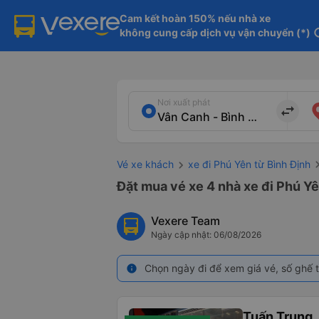
Cam kết hoàn 150% nếu nhà xe

không cung cấp dịch vụ vận chuyển (*)
in
Nơi xuất phát
import_export
Vé xe khách
xe đi Phú Yên từ Bình Định
Đặt mua vé xe 4 nhà xe đi Phú Yê
Vexere Team
Ngày cập nhật: 06/08/2026
Chọn ngày đi để xem giá vé, số ghế t
info
Tuấn Trung