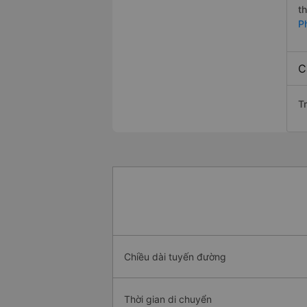
t
P
C
T
Chiều dài tuyến đường
Thời gian di chuyển