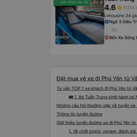
Xác nhận tức thì
4.6
star
(1218 
Limousine 34 g
Ngã 3 Diêu Tr
3h
Bến Xe Sông 
Đặt mua vé xe đi Phú Yên từ Vâ
Tư vấn TOP 1 xe khách đi Phú Yên từ Vâ
🚌 1. Xe Tuấn Trung khởi hành tại 
Những câu hỏi thường gặp về tuyến xe 
Thông tin tuyến đường
Giới thiệu tuyến đường xe đi Phú Yên t
1. Về chất lượng, review, đánh gi