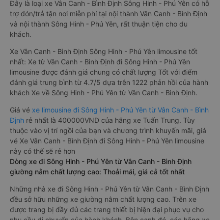
Đây là loại xe Vân Canh - Bình Định Sông Hinh - Phú Yên có hỗ
trợ đón/trả tận nơi miễn phí tại nội thành Vân Canh - Bình Định
và nội thành Sông Hinh - Phú Yên, rất thuận tiện cho du
khách.
Xe Vân Canh - Bình Định Sông Hinh - Phú Yên limousine tốt
nhất: Xe từ Vân Canh - Bình Định đi Sông Hinh - Phú Yên
limousine được đánh giá chung có chất lượng Tốt với điểm
đánh giá trung bình từ 4.7/5 dựa trên 1222 phản hồi của hành
khách Xe về Sông Hinh - Phú Yên từ Vân Canh - Bình Định.
Giá vé
xe limousine đi Sông Hinh - Phú Yên từ Vân Canh - Bình
Định
rẻ nhất là 400000VND của hãng xe Tuấn Trung. Tùy
thuộc vào vị trí ngồi của bạn và chương trình khuyến mãi, giá
vé Xe Vân Canh - Bình Định đi Sông Hinh - Phú Yên limousine
này có thể sẽ rẻ hơn
Dòng xe đi Sông Hinh - Phú Yên từ Vân Canh - Bình Định
giường nằm chất lượng cao: Thoải mái, giá cả tốt nhất
Những nhà xe đi Sông Hinh - Phú Yên từ Vân Canh - Bình Định
đều sở hữu những xe giường nằm chất lượng cao. Trên xe
được trang bị đầy đủ các trang thiết bị hiện đại phục vụ cho
nhu cầu di chuyển của hành khách. Bên cạnh đó, các hãng xe