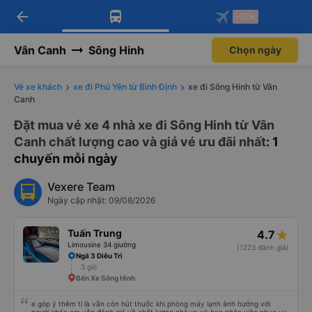
arrow_back
Tải app Vexere ngay!
Tải app Vexere
-30k
Mở app
Mở app
Nhận ưu đãi thành viên độc
-30k/ghế khi đặt vé máy bay qua
quyền
app
Vân Canh
Sông Hinh
Chọn ngày
Vé xe khách
xe đi Phú Yên từ Bình Định
xe đi Sông Hinh từ Vân
Canh
Đặt mua vé xe 4 nhà xe đi Sông Hinh từ Vân
Canh chất lượng cao và giá vé ưu đãi nhất
: 1
chuyến mỗi ngày
Vexere Team
Ngày cập nhật: 09/08/2026
Tuấn Trung
4.7
Limousine 34 giường
(1223 đánh giá)
Ngã 3 Diêu Trì
3 giờ
Bến Xe Sông Hinh
e góp ý thêm tí là vẫn còn hút thuốc khi phòng máy lạnh ảnh hưởng với