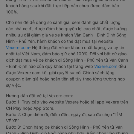
khách hàng sau khi đặt trực tiếp vẫn chưa được đảm bảo
100%.
Cho nên để dễ dàng so sánh giá, xem đánh giá chất lượng
các nhà xe đi, được đảm bảo quyền lợi cao nhất, được hưởng
nhiều ưu đãi giảm giá vé xe khách Vân Canh - Bình Định Sông
Hinh - Phú Yên, hành khách có thể đặt mua tại website
Vexere.com
- Hệ thống đặt vé xe khách chất lượng, và uy tín
nhất tại Việt Nam, đảm bảo giữ chỗ 100%. Đối với bất cứ giao
dịch đặt mua vé xe khách đi Sông Hinh - Phú Yên từ Vân Canh
- Bình Định nào của quý khách tại trang web
Vexere.com
đều
được Vexere cam kết giải quyết sự cố. Chính sách tặng
coupon giảm giá hoặc hoàn tiền sẽ tùy theo từng trường hợp
sự việc.
Hướng dẫn đặt vé tại Vexere.com:
Bước 1: Truy cập vào website Vexere hoặc tải app Vexere trên
CH Play hoặc App Store.
Bước 2: Chọn điểm đi, điểm đến, ngày đi, sau đó chọn “TÌM
VÉ XE”.
Bước 3: Chọn hãng xe khách đi Sông Hinh - Phú Yên từ Vân
Canh - Bình Định, giờ khởi hành phù hợp. Bấm chọn vào khung