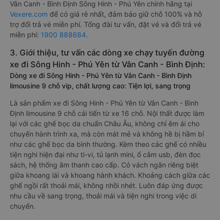
Vân Canh - Bình Định Sông Hinh - Phú Yên chính hãng tại
Vexere.com
để có giá rẻ nhất, đảm bảo giữ chỗ 100% và hỗ
trợ đổi trả vé miễn phí. Tổng đài tư vấn, đặt vé và đổi trả vé
miễn phí:
1900 888684
.
3. Giới thiệu, tư vấn các dòng xe chạy tuyến đường
xe đi Sông Hinh - Phú Yên từ Vân Canh - Bình Định:
Dòng xe đi Sông Hinh - Phú Yên từ Vân Canh - Bình Định
limousine 9 chỗ vip, chất lượng cao: Tiện lợi, sang trọng
Là sản phẩm xe đi Sông Hinh - Phú Yên từ Vân Canh - Bình
Định limousine 9 chỗ cải tiến từ xe 16 chỗ. Nội thất được làm
lại với các ghế bọc da chuẩn Châu Âu, không chỉ êm ái cho
chuyến hành trình xa, mà còn mát mẻ và không hề bị hầm bí
như các ghế bọc da bình thường. Kèm theo các ghế có nhiều
tiện nghi hiện đại như ti-vi, tủ lạnh mini, ổ cắm usb, đèn đọc
sách, hệ thống âm thanh cao cấp. Có vách ngăn riêng biệt
giữa khoang lái và khoang hành khách. Khoảng cách giữa các
ghế ngồi rất thoải mái, không nhồi nhét. Luôn đáp ứng được
nhu cầu về sang trọng, thoải mái và tiện nghi trong việc di
chuyển.