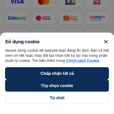
close
Sử dụng cookie
Vexere dùng cookie để website hoạt động ổn định. Bạn có thể
xem chi tiết hoặc thay đổi lựa chọn bất kỳ lúc nào trong phần
Quản lý cookie. Tìm hiểu thêm trong
Chính sách Cookie
.
Chấp nhận tất cả
Tùy chọn cookie
Từ chối
Theo dõi chúng tôi trên
Facebook
Tiktok
Youtube