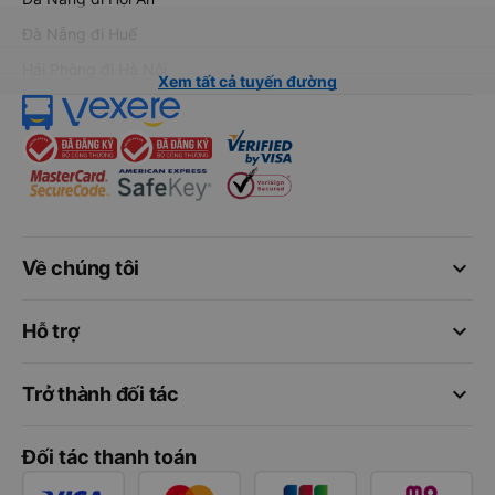
Đà Nẵng đi Huế
Hải Phòng đi Hà Nội
Xem tất cả tuyến đường
keyboard_arrow_down
Về chúng tôi
keyboard_arrow_down
Hỗ trợ
keyboard_arrow_down
Trở thành đối tác
Đối tác thanh toán