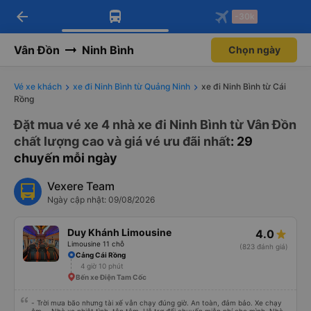
arrow_back
Tải app Vexere ngay!
Tải app Vexere
-30k
Mở app
Mở app
Nhận ưu đãi thành viên độc
-30k/ghế khi đặt vé máy bay qua
quyền
app
Vân Đồn
Ninh Bình
Chọn ngày
Vé xe khách
xe đi Ninh Bình từ Quảng Ninh
xe đi Ninh Bình từ Cái
Rồng
Đặt mua vé xe 4 nhà xe đi Ninh Bình từ Vân Đồn
chất lượng cao và giá vé ưu đãi nhất
: 29
chuyến mỗi ngày
Vexere Team
Ngày cập nhật: 09/08/2026
Duy Khánh Limousine
4.0
Limousine 11 chỗ
(823 đánh giá)
Cảng Cái Rồng
4 giờ 10 phút
Bến xe Điện Tam Cốc
- Trời mưa bão nhưng tài xế vẫn chạy đúng giờ. An toàn, đảm bảo. Xe chạy