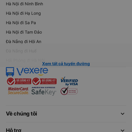
Hà Nội đi Ninh Bình
Hà Nội đi Hạ Long
Hà Nội đi Sa Pa
Hà Nội đi Tam Đảo
Đà Nẵng đi Hội An
Đà Nẵng đi Huế
Hải Phòng đi Hà Nội
Xem tất cả tuyến đường
keyboard_arrow_down
Về chúng tôi
keyboard_arrow_down
Hỗ trợ