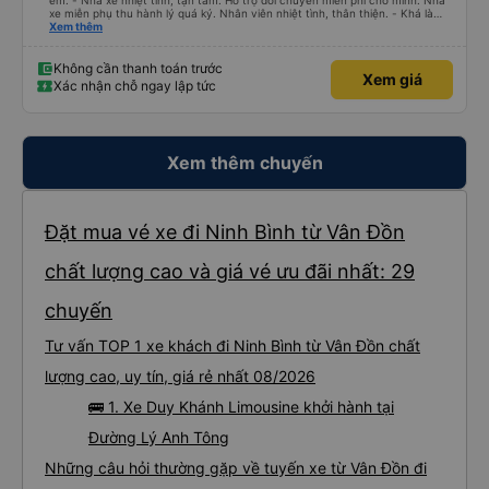
êm. - Nhà xe nhiệt tình, tận tâm. Hỗ trợ đổi chuyến miễn phí cho mình. Nhà
xe miễn phụ thu hành lý quá ký. Nhân viên nhiệt tình, thân thiện. - Khá là
thích tài xế. Lái xe an toàn. Chu đáo, thân thiện, nhiệt tình. - Xe ngồi thoải
Xem thêm
mái, có massage, có ổ cắm sạc. - Giữa trời mưa bão, mình vẫn kịp giờ
check-in sân bay nên cho 5 sao.
Không cần thanh toán trước
Xem giá
Xác nhận chỗ ngay lập tức
Xem thêm chuyến
Đặt mua vé xe đi Ninh Bình từ Vân Đồn
chất lượng cao và giá vé ưu đãi nhất: 29
chuyến
Tư vấn TOP 1 xe khách đi Ninh Bình từ Vân Đồn chất
lượng cao, uy tín, giá rẻ nhất 08/2026
🚌 1. Xe Duy Khánh Limousine khởi hành tại
Đường Lý Anh Tông
Những câu hỏi thường gặp về tuyến xe từ Vân Đồn đi