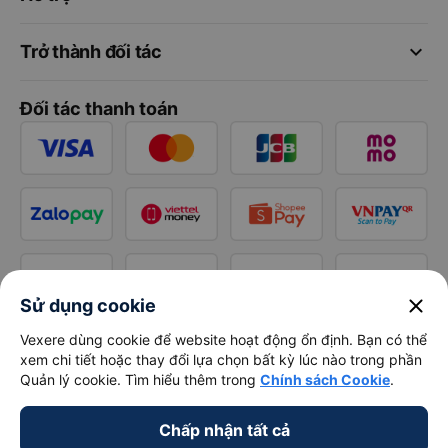
keyboard_arrow_down
Trở thành đối tác
Đối tác thanh toán
close
Sử dụng cookie
Vexere dùng cookie để website hoạt động ổn định. Bạn có thể
xem chi tiết hoặc thay đổi lựa chọn bất kỳ lúc nào trong phần
Quản lý cookie. Tìm hiểu thêm trong
Chính sách Cookie
.
Chấp nhận tất cả