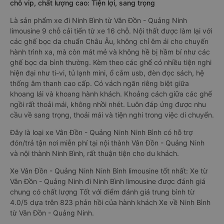
chỗ vip, chất lượng cao: Tiện lợi, sang trọng
Là sản phẩm xe đi Ninh Bình từ Vân Đồn - Quảng Ninh
limousine 9 chỗ cải tiến từ xe 16 chỗ. Nội thất được làm lại với
các ghế bọc da chuẩn Châu Âu, không chỉ êm ái cho chuyến
hành trình xa, mà còn mát mẻ và không hề bị hầm bí như các
ghế bọc da bình thường. Kèm theo các ghế có nhiều tiện nghi
hiện đại như ti-vi, tủ lạnh mini, ổ cắm usb, đèn đọc sách, hệ
thống âm thanh cao cấp. Có vách ngăn riêng biệt giữa
khoang lái và khoang hành khách. Khoảng cách giữa các ghế
ngồi rất thoải mái, không nhồi nhét. Luôn đáp ứng được nhu
cầu về sang trọng, thoải mái và tiện nghi trong việc di chuyển.
Đây là loại xe Vân Đồn - Quảng Ninh Ninh Bình có hỗ trợ
đón/trả tận nơi miễn phí tại nội thành Vân Đồn - Quảng Ninh
và nội thành Ninh Bình, rất thuận tiện cho du khách.
Xe Vân Đồn - Quảng Ninh Ninh Bình limousine tốt nhất: Xe từ
Vân Đồn - Quảng Ninh đi Ninh Bình limousine được đánh giá
chung có chất lượng Tốt với điểm đánh giá trung bình từ
4.0/5 dựa trên 823 phản hồi của hành khách Xe về Ninh Bình
từ Vân Đồn - Quảng Ninh.