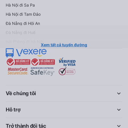
Hà Nội đi Sa Pa
Hà Nội đi Tam Đảo
Đà Nẵng đi Hội An
Đà Nẵng đi Huế
Hải Phòng đi Hà Nội
Xem tất cả tuyến đường
keyboard_arrow_down
Về chúng tôi
keyboard_arrow_down
Hỗ trợ
keyboard_arrow_down
Trở thành đối tác