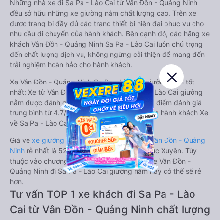
Những nhà xe đi Sa Pa - Lào Cai từ Vân Đồn - Quảng Ninh
đều sở hữu những xe giường nằm chất lượng cao. Trên xe
được trang bị đầy đủ các trang thiết bị hiện đại phục vụ cho
nhu cầu di chuyển của hành khách. Bên cạnh đó, các hãng xe
khách Vân Đồn - Quảng Ninh Sa Pa - Lào Cai luôn chú trọng
đến chất lượng dịch vụ, không ngừng cải thiện để mang đến
trải nghiệm hoàn hảo cho hành khách.
Xe Vân Đồn - Quảng Ninh Sa Pa - Lào Cai giường nằm tốt
nhất: Xe từ Vân Đồn - Quảng Ninh đi Sa Pa - Lào Cai giường
nằm được đánh giá chung chất lượng Tốt với điểm đánh giá
trung bình từ 4.7/5 dựa trên 944 phản hồi của hành khách Xe
về Sa Pa - Lào Cai từ Vân Đồn - Quảng Ninh.
Giá vé
xe giường nằm đi Sa Pa - Lào Cai từ Vân Đồn - Quảng
Ninh
rẻ nhất là 520000VND của hãng xe Phúc Xuyên. Tùy
thuộc vào chương trình khuyến mãi, giá vé Xe Vân Đồn -
Quảng Ninh đi Sa Pa - Lào Cai giường nằm này có thể sẽ rẻ
hơn.
Tư vấn TOP 1 xe khách đi Sa Pa - Lào
Cai từ Vân Đồn - Quảng Ninh chất lượng