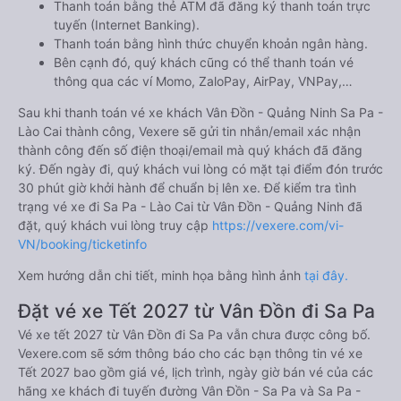
Thanh toán bằng thẻ ATM đã đăng ký thanh toán trực
tuyến (Internet Banking).
Thanh toán bằng hình thức chuyển khoản ngân hàng.
Bên cạnh đó, quý khách cũng có thể thanh toán vé
thông qua các ví Momo, ZaloPay, AirPay, VNPay,…
Sau khi thanh toán vé xe khách Vân Đồn - Quảng Ninh Sa Pa -
Lào Cai thành công, Vexere sẽ gửi tin nhắn/email xác nhận
thành công đến số điện thoại/email mà quý khách đã đăng
ký. Đến ngày đi, quý khách vui lòng có mặt tại điểm đón trước
30 phút giờ khởi hành để chuẩn bị lên xe. Để kiểm tra tình
trạng vé xe đi Sa Pa - Lào Cai từ Vân Đồn - Quảng Ninh đã
đặt, quý khách vui lòng truy cập
https://vexere.com/vi-
VN/booking/ticketinfo
Xem hướng dẫn chi tiết, minh họa bằng hình ảnh
tại đây.
Đặt vé xe Tết 2027 từ Vân Đồn đi Sa Pa
Vé xe tết 2027 từ Vân Đồn đi Sa Pa vẫn chưa được công bố.
Vexere.com sẽ sớm thông báo cho các bạn thông tin vé xe
Tết 2027 bao gồm giá vé, lịch trình, ngày giờ bán vé của các
hãng xe khách đi tuyến đường Vân Đồn - Sa Pa và Sa Pa -