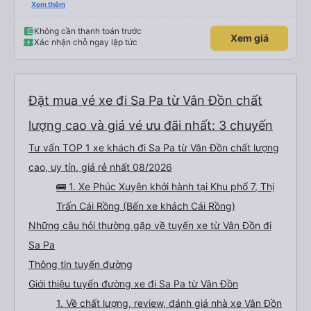
máy lạnh và cổng sạc USB, và dừng thường xuyên ở các khu vực nghỉ ngơi.
Xem thêm
Phí vào nhà vệ sinh là 3.000 VND. Có nhiều loại đồ ăn nhẹ để lựa chọn. Bạn
chỉ cần đợi bên trong bến xe để lên xe, nhưng do bị chậm trễ, hành trình mất
khoảng 9 tiếng. Tôi hài lòng với giá vé 480.000 VND.
Không cần thanh toán trước
Xem giá
Xác nhận chỗ ngay lập tức
Đặt mua vé xe đi Sa Pa từ Vân Đồn chất
lượng cao và giá vé ưu đãi nhất: 3 chuyến
Tư vấn TOP 1 xe khách đi Sa Pa từ Vân Đồn chất lượng
cao, uy tín, giá rẻ nhất 08/2026
🚌 1. Xe Phúc Xuyên khởi hành tại Khu phố 7, Thị
Trấn Cái Rồng (Bến xe khách Cái Rồng)
Những câu hỏi thường gặp về tuyến xe từ Vân Đồn đi
Sa Pa
Thông tin tuyến đường
Giới thiệu tuyến đường xe đi Sa Pa từ Vân Đồn
1. Về chất lượng, review, đánh giá nhà xe Vân Đồn