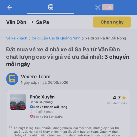
arrow_back
-30k
Vân Đồn
Sa Pa
Chọn ngày
Vé xe khách
xe đi Lào Cai từ Quảng Ninh
xe đi Sa Pa từ Cái Rồng
Đặt mua vé xe 4 nhà xe đi Sa Pa từ Vân Đồn
chất lượng cao và giá vé ưu đãi nhất
: 3 chuyến
mỗi ngày
Vexere Team
Ngày cập nhật: 06/08/2026
Phúc Xuyên
4.7
Cabin 34 phòng
(945 đánh giá)
Bến xe khách Cái Rồng
9 giờ 5 phút
Bến xe Hà Sơn SaPa
Xe buýt là loại tiêu chuẩn, không phải là loại mới nhất, nhưng dịch vụ thì
tuyệt vời. Hai tài xế thay phiên nhau lái, đảm bảo an toàn. Quản lý thân
thiện, và ba nhân viên chăm sóc chu đáo hành khách nước ngoài. Xe có