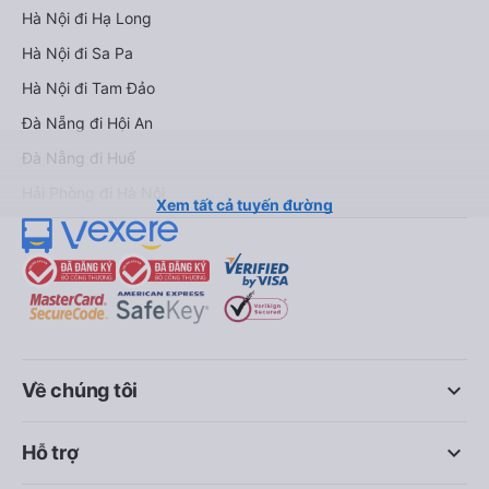
Hà Nội đi Hạ Long
Hà Nội đi Sa Pa
Hà Nội đi Tam Đảo
Đà Nẵng đi Hội An
Đà Nẵng đi Huế
Hải Phòng đi Hà Nội
Xem tất cả tuyến đường
keyboard_arrow_down
Về chúng tôi
keyboard_arrow_down
Hỗ trợ