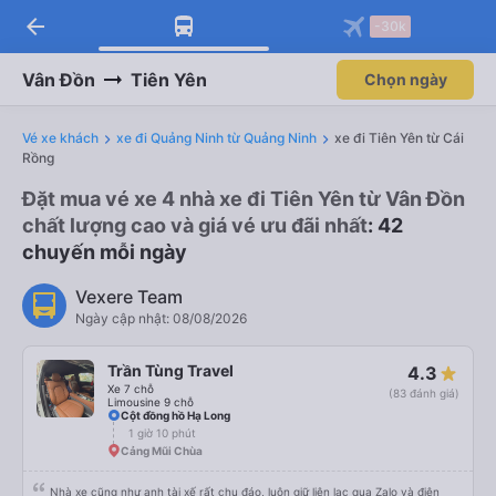
arrow_back
-30k
Vân Đồn
Tiên Yên
Chọn ngày
Vé xe khách
xe đi Quảng Ninh từ Quảng Ninh
xe đi Tiên Yên từ Cái
Rồng
Đặt mua vé xe 4 nhà xe đi Tiên Yên từ Vân Đồn
chất lượng cao và giá vé ưu đãi nhất
: 42
chuyến mỗi ngày
Vexere Team
Ngày cập nhật: 08/08/2026
Trần Tùng Travel
4.3
Xe 7 chỗ
(83 đánh giá)
Limousine 9 chỗ
Cột đồng hồ Hạ Long
1 giờ 10 phút
Cảng Mũi Chùa
Nhà xe cũng như anh tài xế rất chu đáo, luôn giữ liên lạc qua Zalo và điện