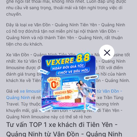
ghế ngồi rất thoải mái, không nhồi nhét. Luôn đáp ứng được
nhu cầu về sang trọng, thoải mái và tiện nghi trong việc di
chuyển.
Đây là loại xe Vân Đồn - Quảng Ninh Tiên Yên - Quảng Ninh
có hỗ trợ đón/trả tận nơi miễn phí tại nội thành Vân Đồn -
Quảng Ninh và nội thành Tiên Yên - Quảng Ninh, rất thuận
tiện cho du khách.
Xe Vân Đồn - Quảng Ninh Tiên Yên - Quảng Ninh limousine tốt
nhất: Xe từ Vân Đồn - Quảng Ninh đi Tiên Yên - Quảng Ninh
limousine được đánh giá chung có chất lượng Tốt với điểm
đánh giá trung bình từ 4.3/5 dựa trên 83 phản hồi của hành
khách Xe về Tiên Yên - Quảng Ninh từ Vân Đồn - Quảng Ninh.
Giá vé
xe limousine đi Tiên Yên - Quảng Ninh từ Vân Đồn -
Quảng Ninh
rẻ nhất là 220000VND của hãng xe Trần Tùng
Travel. Tùy thuộc vào vị trí ngồi của bạn và chương trình
khuyến mãi, giá vé Xe Vân Đồn - Quảng Ninh đi Tiên Yên -
Quảng Ninh limousine này có thể sẽ rẻ hơn
Tư vấn TOP 1 xe khách đi Tiên Yên -
Quảng Ninh từ Vân Đồn - Quảng Ninh