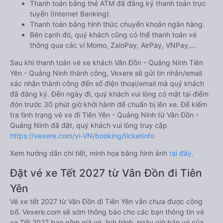
Thanh toán bằng thẻ ATM đã đăng ký thanh toán trực
tuyến (Internet Banking).
Thanh toán bằng hình thức chuyển khoản ngân hàng.
Bên cạnh đó, quý khách cũng có thể thanh toán vé
thông qua các ví Momo, ZaloPay, AirPay, VNPay,…
Sau khi thanh toán vé xe khách Vân Đồn - Quảng Ninh Tiên
Yên - Quảng Ninh thành công, Vexere sẽ gửi tin nhắn/email
xác nhận thành công đến số điện thoại/email mà quý khách
đã đăng ký. Đến ngày đi, quý khách vui lòng có mặt tại điểm
đón trước 30 phút giờ khởi hành để chuẩn bị lên xe. Để kiểm
tra tình trạng vé xe đi Tiên Yên - Quảng Ninh từ Vân Đồn -
Quảng Ninh đã đặt, quý khách vui lòng truy cập
https://vexere.com/vi-VN/booking/ticketinfo
Xem hướng dẫn chi tiết, minh họa bằng hình ảnh
tại đây.
Đặt vé xe Tết 2027 từ Vân Đồn đi Tiên
Yên
Vé xe tết 2027 từ Vân Đồn đi Tiên Yên vẫn chưa được công
bố. Vexere.com sẽ sớm thông báo cho các bạn thông tin vé
xe Tết 2027 bao gồm giá vé, lịch trình, ngày giờ bán vé của