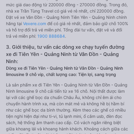
mức giá dao động từ 220000 đồng - 270000 đồng. Trong đó,
nhà xe Trần Tùng Travel có giá vé rẻ nhất, chỉ 220000 đồng.
Đặt vé xe Vân Đồn - Quảng Ninh Tiên Yên - Quảng Ninh chính
hãng tại
Vexere.com
để có giá rẻ nhất, đảm bảo giữ chỗ 100%
và hỗ trợ đổi trả vé miễn phí. Tổng đài tư vấn, đặt vé và đổi
trả vé miễn phí:
1900 888684
.
3. Giới thiệu, tư vấn các dòng xe chạy tuyến đường
xe đi Tiên Yên - Quảng Ninh từ Vân Đồn - Quảng
Ninh:
Dòng xe đi Tiên Yên - Quảng Ninh từ Vân Đồn - Quảng Ninh
limousine 9 chỗ vip, chất lượng cao: Tiện lợi, sang trọng
Là sản phẩm xe đi Tiên Yên - Quảng Ninh từ Vân Đồn - Quảng
Ninh limousine 9 chỗ cải tiến từ xe 16 chỗ. Nội thất được làm
lại với các ghế bọc da chuẩn Châu Âu, không chỉ êm ái cho
chuyến hành trình xa, mà còn mát mẻ và không hề bị hầm bí
như các ghế bọc da bình thường. Kèm theo các ghế có nhiều
tiện nghi hiện đại như ti-vi, tủ lạnh mini, ổ cắm usb, đèn đọc
sách, hệ thống âm thanh cao cấp. Có vách ngăn riêng biệt
giữa khoang lái và khoang hành khách. Khoảng cách giữa các