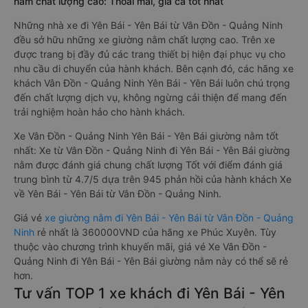
nằm chất lượng cao: Thoải mái, giá cả tốt nhất
Những nhà xe đi Yên Bái - Yên Bái từ Vân Đồn - Quảng Ninh
đều sở hữu những xe giường nằm chất lượng cao. Trên xe
được trang bị đầy đủ các trang thiết bị hiện đại phục vụ cho
nhu cầu di chuyển của hành khách. Bên cạnh đó, các hãng xe
khách Vân Đồn - Quảng Ninh Yên Bái - Yên Bái luôn chú trọng
đến chất lượng dịch vụ, không ngừng cải thiện để mang đến
trải nghiệm hoàn hảo cho hành khách.
Xe Vân Đồn - Quảng Ninh Yên Bái - Yên Bái giường nằm tốt
nhất: Xe từ Vân Đồn - Quảng Ninh đi Yên Bái - Yên Bái giường
nằm được đánh giá chung chất lượng Tốt với điểm đánh giá
trung bình từ 4.7/5 dựa trên 945 phản hồi của hành khách Xe
về Yên Bái - Yên Bái từ Vân Đồn - Quảng Ninh.
Giá vé
xe giường nằm đi Yên Bái - Yên Bái từ Vân Đồn - Quảng
Ninh
rẻ nhất là 360000VND của hãng xe Phúc Xuyên. Tùy
thuộc vào chương trình khuyến mãi, giá vé Xe Vân Đồn -
Quảng Ninh đi Yên Bái - Yên Bái giường nằm này có thể sẽ rẻ
hơn.
Tư vấn TOP 1 xe khách đi Yên Bái - Yên