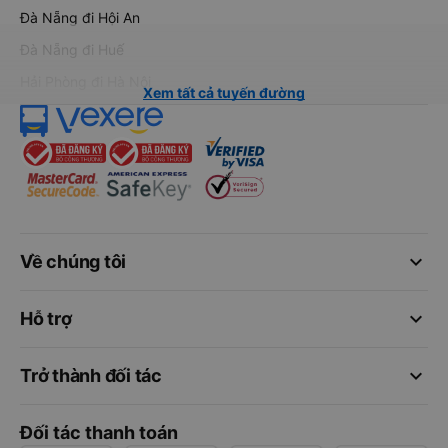
Đà Nẵng đi Hội An
Đà Nẵng đi Huế
Hải Phòng đi Hà Nội
Xem tất cả tuyến đường
keyboard_arrow_down
Về chúng tôi
keyboard_arrow_down
Hỗ trợ
keyboard_arrow_down
Trở thành đối tác
Đối tác thanh toán