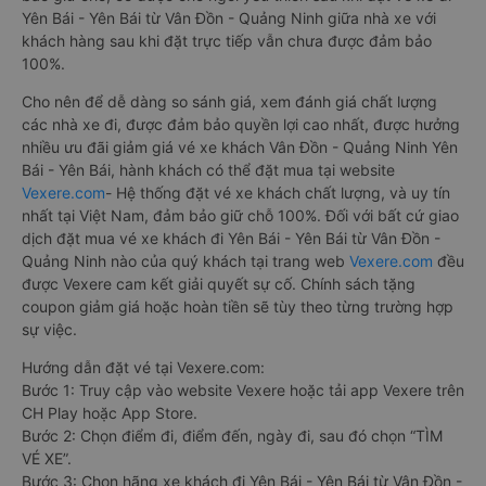
Yên Bái - Yên Bái từ Vân Đồn - Quảng Ninh giữa nhà xe với
khách hàng sau khi đặt trực tiếp vẫn chưa được đảm bảo
100%.
Cho nên để dễ dàng so sánh giá, xem đánh giá chất lượng
các nhà xe đi, được đảm bảo quyền lợi cao nhất, được hưởng
nhiều ưu đãi giảm giá vé xe khách Vân Đồn - Quảng Ninh Yên
Bái - Yên Bái, hành khách có thể đặt mua tại website
Vexere.com
- Hệ thống đặt vé xe khách chất lượng, và uy tín
nhất tại Việt Nam, đảm bảo giữ chỗ 100%. Đối với bất cứ giao
dịch đặt mua vé xe khách đi Yên Bái - Yên Bái từ Vân Đồn -
Quảng Ninh nào của quý khách tại trang web
Vexere.com
đều
được Vexere cam kết giải quyết sự cố. Chính sách tặng
coupon giảm giá hoặc hoàn tiền sẽ tùy theo từng trường hợp
sự việc.
Hướng dẫn đặt vé tại Vexere.com:
Bước 1: Truy cập vào website Vexere hoặc tải app Vexere trên
CH Play hoặc App Store.
Bước 2: Chọn điểm đi, điểm đến, ngày đi, sau đó chọn “TÌM
VÉ XE”.
Bước 3: Chọn hãng xe khách đi Yên Bái - Yên Bái từ Vân Đồn -