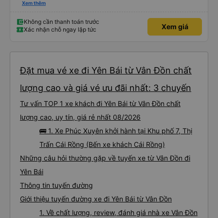
máy lạnh và cổng sạc USB, và dừng thường xuyên ở các khu vực nghỉ ngơi.
Xem thêm
Phí vào nhà vệ sinh là 3.000 VND. Có nhiều loại đồ ăn nhẹ để lựa chọn. Bạn
chỉ cần đợi bên trong bến xe để lên xe, nhưng do bị chậm trễ, hành trình mất
khoảng 9 tiếng. Tôi hài lòng với giá vé 480.000 VND.
Không cần thanh toán trước
Xem giá
Xác nhận chỗ ngay lập tức
Đặt mua vé xe đi Yên Bái từ Vân Đồn chất
lượng cao và giá vé ưu đãi nhất: 3 chuyến
Tư vấn TOP 1 xe khách đi Yên Bái từ Vân Đồn chất
lượng cao, uy tín, giá rẻ nhất 08/2026
🚌 1. Xe Phúc Xuyên khởi hành tại Khu phố 7, Thị
Trấn Cái Rồng (Bến xe khách Cái Rồng)
Những câu hỏi thường gặp về tuyến xe từ Vân Đồn đi
Yên Bái
Thông tin tuyến đường
Giới thiệu tuyến đường xe đi Yên Bái từ Vân Đồn
1. Về chất lượng, review, đánh giá nhà xe Vân Đồn