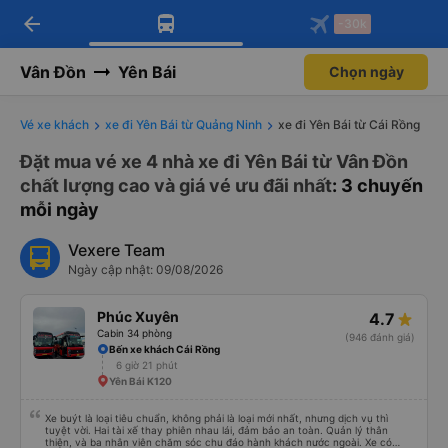
arrow_back
Tải app Vexere ngay!
Tải app Vexere
-30k
Mở app
Mở app
Nhận ưu đãi thành viên độc
-30k/ghế khi đặt vé máy bay qua
quyền
app
Vân Đồn
Yên Bái
Chọn ngày
Vé xe khách
xe đi Yên Bái từ Quảng Ninh
xe đi Yên Bái từ Cái Rồng
Đặt mua vé xe 4 nhà xe đi Yên Bái từ Vân Đồn
chất lượng cao và giá vé ưu đãi nhất
: 3 chuyến
mỗi ngày
Vexere Team
Ngày cập nhật: 09/08/2026
Phúc Xuyên
4.7
Cabin 34 phòng
(946 đánh giá)
Bến xe khách Cái Rồng
6 giờ 21 phút
Yên Bái K120
Xe buýt là loại tiêu chuẩn, không phải là loại mới nhất, nhưng dịch vụ thì
tuyệt vời. Hai tài xế thay phiên nhau lái, đảm bảo an toàn. Quản lý thân
thiện, và ba nhân viên chăm sóc chu đáo hành khách nước ngoài. Xe có