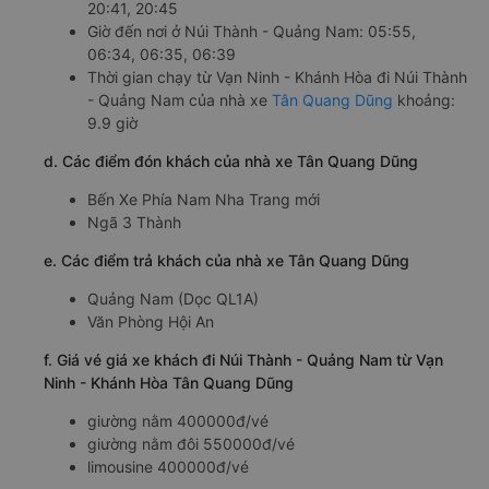
hàng cảm giác thoải mái nhất trong suốt hành trình. Tân
Quang Dũng đi Núi Thành - Quảng Nam từ Vạn Ninh -
Khánh Hòa luôn sẵn sàng lắng nghe ý kiến của khách
hàng. Mọi phản hồi của khách hàng đều được Tân Quang
Dũng ghi nhận và xử lý một cách kịp thời.
b. Hình ảnh xe Tân Quang Dũng
c. Lộ trình, giờ khởi hành và giờ kết thúc của xe khách Tân
Quang Dũng
Giờ xuất phát ở Vạn Ninh - Khánh Hòa: 20:01, 20:40,
20:41, 20:45
Giờ đến nơi ở Núi Thành - Quảng Nam: 05:55,
06:34, 06:35, 06:39
Thời gian chạy từ Vạn Ninh - Khánh Hòa đi Núi Thành
- Quảng Nam của nhà xe
Tân Quang Dũng
khoảng:
9.9 giờ
d. Các điểm đón khách của nhà xe Tân Quang Dũng
Bến Xe Phía Nam Nha Trang mới