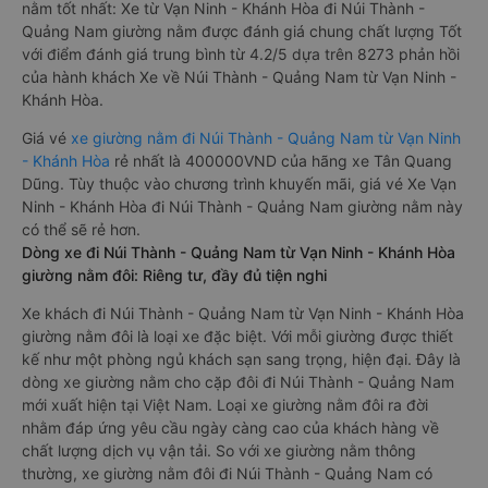
nằm tốt nhất: Xe từ Vạn Ninh - Khánh Hòa đi Núi Thành -
Quảng Nam giường nằm được đánh giá chung chất lượng Tốt
với điểm đánh giá trung bình từ 4.2/5 dựa trên 8273 phản hồi
của hành khách Xe về Núi Thành - Quảng Nam từ Vạn Ninh -
Khánh Hòa.
Giá vé
xe giường nằm đi Núi Thành - Quảng Nam từ Vạn Ninh
- Khánh Hòa
rẻ nhất là 400000VND của hãng xe Tân Quang
Dũng. Tùy thuộc vào chương trình khuyến mãi, giá vé Xe Vạn
Ninh - Khánh Hòa đi Núi Thành - Quảng Nam giường nằm này
có thể sẽ rẻ hơn.
Dòng xe đi Núi Thành - Quảng Nam từ Vạn Ninh - Khánh Hòa
giường nằm đôi: Riêng tư, đầy đủ tiện nghi
Xe khách đi Núi Thành - Quảng Nam từ Vạn Ninh - Khánh Hòa
giường nằm đôi là loại xe đặc biệt. Với mỗi giường được thiết
kế như một phòng ngủ khách sạn sang trọng, hiện đại. Đây là
dòng xe giường nằm cho cặp đôi đi Núi Thành - Quảng Nam
mới xuất hiện tại Việt Nam. Loại xe giường nằm đôi ra đời
nhằm đáp ứng yêu cầu ngày càng cao của khách hàng về
chất lượng dịch vụ vận tải. So với xe giường nằm thông
thường, xe giường nằm đôi đi Núi Thành - Quảng Nam có