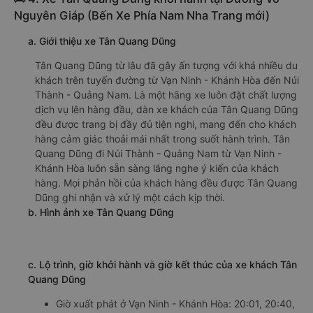
Nhà xe Quang Hạnh được đánh giá với số điểm trung bình
là 4.0/5 dựa trên 1289 đánh giá của khách hàng đã trải
nghiệm dịch vụ của nhà xe này.
h. Thông tin liên hệ, đặt mua vé xe khách từ Vạn Ninh -
Khánh Hòa đi Núi Thành - Quảng Nam Quang Hạnh
Văn phòng xe Quang Hạnh ở Vạn Ninh - Khánh Hòa:
Xem địa chỉ văn phòng nhà xe Quang Hạnh:
https://vexere.com/vi-VN/xe-quang-hanh
Số điện thoại đặt mua vé xe Vạn Ninh - Khánh Hòa
Núi Thành - Quảng Nam:
1900 888684
🚌 4. Xe Tân Quang Dũng khởi hành tại Đường Võ
Nguyên Giáp (Bến Xe Phía Nam Nha Trang mới)
a. Giới thiệu xe Tân Quang Dũng
Tân Quang Dũng từ lâu đã gây ấn tượng với khá nhiều du
khách trên tuyến đường từ Vạn Ninh - Khánh Hòa đến Núi
Thành - Quảng Nam. Là một hãng xe luôn đặt chất lượng
dịch vụ lên hàng đầu, dàn xe khách của Tân Quang Dũng
đều được trang bị đầy đủ tiện nghi, mang đến cho khách