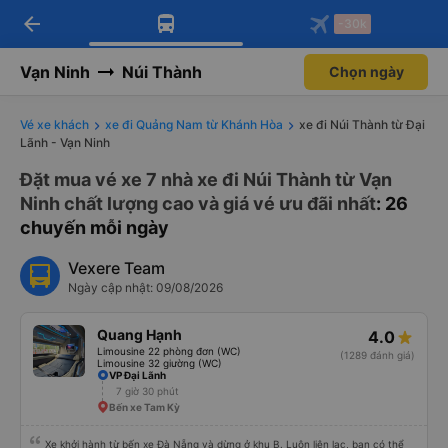
arrow_back
Tải app Vexere ngay!
Tải app Vexere
-30k
Mở app
Mở app
Nhận ưu đãi thành viên độc
-30k/ghế khi đặt vé máy bay qua
quyền
app
Vạn Ninh
Núi Thành
Chọn ngày
Vé xe khách
xe đi Quảng Nam từ Khánh Hòa
xe đi Núi Thành từ Đại
Lãnh - Vạn Ninh
Đặt mua vé xe 7 nhà xe đi Núi Thành từ Vạn
Ninh chất lượng cao và giá vé ưu đãi nhất
: 26
chuyến mỗi ngày
Vexere Team
Ngày cập nhật: 09/08/2026
Quang Hạnh
4.0
Limousine 22 phòng đơn (WC)
(1289 đánh giá)
Limousine 32 giường (WC)
VP Đại Lãnh
7 giờ 30 phút
Bến xe Tam Kỳ
Xe khởi hành từ bến xe Đà Nẵng và dừng ở khu B. Luôn liên lạc, bạn có thể