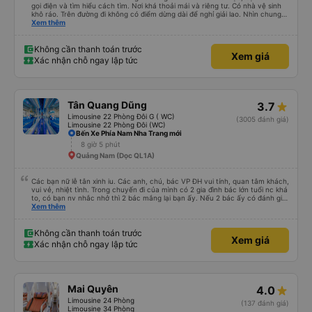
gọi điện và tìm hiểu cách tìm. Nơi khá thoải mái và riêng tư. Có nhà vệ sinh
khô ráo. Trên đường đi không có điểm dừng dài để nghỉ giải lao. Nhìn chung
mọi thứ đều tuyệt vời.
Xem thêm
Không cần thanh toán trước
Xem giá
Xác nhận chỗ ngay lập tức
Tân Quang Dũng
3.7
Limousine 22 Phòng Đôi G ( WC)
(3005 đánh giá)
Limousine 22 Phòng Đôi (WC)
Bến Xe Phía Nam Nha Trang mới
8 giờ 5 phút
Quảng Nam (Dọc QL1A)
Các bạn nữ lễ tân xinh iu. Các anh, chú, bác VP ĐH vui tính, quan tâm khách,
vui vẻ, nhiệt tình. Trong chuyến đi của mình có 2 gia đình bác lớn tuổi nc khá
to, có bạn nv nhắc nhở thì 2 bác mắng lại bạn ấy. Nếu 2 bác ấy có đánh giá
xấu thì mình ngược lại nha. Bạn ấy nhắc nhở rất đúng. 2 bác nói rất to. To
Xem thêm
đến lỗi mình ngủ còn mơ được câu chuyện các bác nói với nhau xuất hiện
trong giấc mơ của mình luôn. Nên nếu bạn ấy bị phản ánh thì đừng trừ lương
bạn ấy nha. Nếu bạn ấy bị trừ thì bảo bạn ấy liên hệ sđt của mình, mình hỗ
Không cần thanh toán trước
Xem giá
trợ ạ. Số mình đuôi 666, chuyến ĐH-NT ngày 16/1. À các bạn nữ lễ tân xinh
Xác nhận chỗ ngay lập tức
iu còn đổi cho mình phòng đơn sang đôi xong còn note là (một mình) yêu
luôn. Nhưng phòng đôi mà nằm một thì mỗi lần xe rẽ 1 cái là ✈️ Ít đi xe khách
nhưng đủ để đánh giá 10/10.
Mai Quyên
4.0
Limousine 24 Phòng
(137 đánh giá)
Limousine 34 Phòng