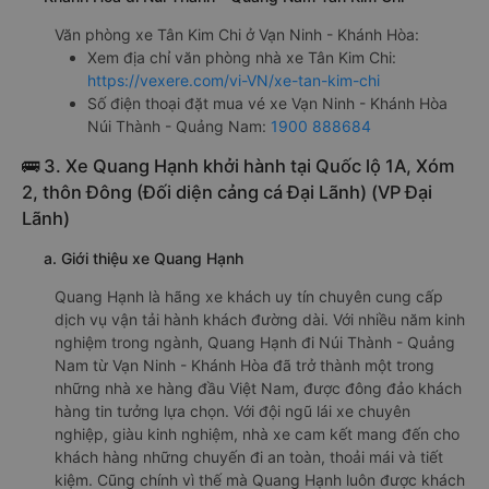
f. Giá vé giá xe khách đi Núi Thành - Quảng Nam từ Vạn
Ninh - Khánh Hòa Tân Kim Chi
giường nằm đôi 600000đ/vé
limousine 600000đ/vé
g. Review, đánh giá chất lượng xe Tân Kim Chi
Nhà xe Tân Kim Chi được đánh giá với số điểm trung bình
là 4.4/5 dựa trên 4378 đánh giá của khách hàng đã trải
nghiệm dịch vụ của nhà xe này.
h. Thông tin liên hệ, đặt mua vé xe khách từ Vạn Ninh -
Khánh Hòa đi Núi Thành - Quảng Nam Tân Kim Chi
Văn phòng xe Tân Kim Chi ở Vạn Ninh - Khánh Hòa:
Xem địa chỉ văn phòng nhà xe Tân Kim Chi:
https://vexere.com/vi-VN/xe-tan-kim-chi
Số điện thoại đặt mua vé xe Vạn Ninh - Khánh Hòa
Núi Thành - Quảng Nam:
1900 888684
🚌 3. Xe Quang Hạnh khởi hành tại Quốc lộ 1A, Xóm
2, thôn Đông (Đối diện cảng cá Đại Lãnh) (VP Đại