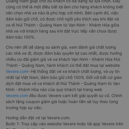
Phương Trang
10:30 - 20:00
Tân Kim Chi
12:05 - 23:30
Km 1391+100, QL1A
Quang Hạnh
20:20 - 22:10
Cây xăng Tu Bông, QL
Tân Quang Dũng
20:01 - 20:45
Đường Võ Nguyên Giá
Cách đặt vé xe khách đi Núi Thành - Quảng Nam từ
Vạn Ninh - Khánh Hòa nhanh và uy tín nhất
Việc có rất nhiều nhà xe Vạn Ninh - Khánh Hòa Núi Thành -
Quảng Nam giúp cho du khách có đa dạng sự lựa chọn. Đây
cũng có thể là một điều bất lợi làm cho hàng khách không biết
nên chọn nhà xe nào là phù hợp với mình. Bên cạnh đó, việc
đảm bảo giữ chỗ, có được chỗ ngồi yêu thích sau khi đặt vé
xe đi Núi Thành - Quảng Nam từ Vạn Ninh - Khánh Hòa giữa
nhà xe với khách hàng sau khi đặt trực tiếp vẫn chưa được
đảm bảo 100%.
Cho nên để dễ dàng so sánh giá, xem đánh giá chất lượng
các nhà xe đi, được đảm bảo quyền lợi cao nhất, được hưởng