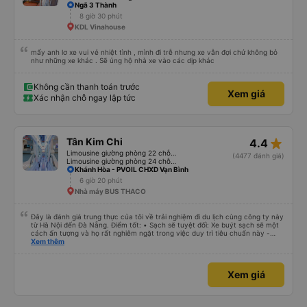
Ngã 3 Thành
8 giờ 30 phút
KDL Vinahouse
mấy anh lơ xe vui vẻ nhiệt tình , mình đi trễ nhưng xe vẫn đợi chứ không bỏ
như những xe khác . Sẽ ủng hộ nhà xe vào các dịp khác
Không cần thanh toán trước
Xem giá
Xác nhận chỗ ngay lập tức
star_rate
Tân Kim Chi
4.4
Limousine giường phòng 22 chỗ (CABIN) (WC)
(4477 đánh giá)
Limousine giường phòng 24 chỗ (CABIN)
Khánh Hòa - PVOIL CHXD Vạn Bình
6 giờ 20 phút
Nhà máy BUS THACO
Đây là đánh giá trung thực của tôi về trải nghiệm đi du lịch cùng công ty này
từ Hà Nội đến Đà Nẵng. Điểm tốt: • Sạch sẽ tuyệt đối: Xe buýt sạch sẽ một
cách ấn tượng và họ rất nghiêm ngặt trong việc duy trì tiêu chuẩn này -
không được phép ăn trên xe. Đây là lần đầu tiên tôi thấy sự chú trọng đến
Xem thêm
vấn đề sạch sẽ như vậy ở Việt Nam. Mọi thứ bên trong xe buýt đều trông
mới và sạch sẽ. • WiFi đáng tin cậy: WiFi trên xe hoạt động hoàn hảo trong
suốt chuyến đi. • Tùy chọn sạc: Có sẵn cổng sạc USB và USB-C, đây cũng
Xem giá
là lần đầu tiên tôi thấy. • Môi trường yên tĩnh và thanh bình: Họ không bật
đèn không cần thiết hoặc bật nhạc lớn, giúp tôi dễ dàng thư giãn và ngủ
trong suốt hành trình. • Dừng vệ sinh thường xuyên: Họ lên lịch dừng thường
xuyên, tạo sự thuận tiện cho mọi người. Điểm chưa tốt: • Thay đổi địa điểm