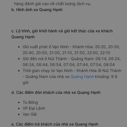
Lãnh)
a. Giới thiệu xe Quang Hạnh
Quang Hạnh là hãng xe khách uy tín chuyên cung cấp
dịch vụ vận tải hành khách đường dài. Với nhiều năm kinh
nghiệm trong ngành, Quang Hạnh đi Núi Thành - Quảng
Nam từ Vạn Ninh - Khánh Hòa đã trở thành một trong
những nhà xe hàng đầu Việt Nam, được đông đảo khách
hàng tin tưởng lựa chọn. Với đội ngũ lái xe chuyên
nghiệp, giàu kinh nghiệm, nhà xe cam kết mang đến cho
khách hàng những chuyến đi an toàn, thoải mái và tiết
kiệm. Cũng chính vì thế mà Quang Hạnh luôn được khách
hàng đánh giá cao về chất lượng dịch vụ.
b. Hình ảnh xe Quang Hạnh
c. Lộ trình, giờ khởi hành và giờ kết thúc của xe khách
Quang Hạnh
Giờ xuất phát ở Vạn Ninh - Khánh Hòa: 20:20, 20:30,
20:40, 20:50, 21:00, 21:10, 21:50, 22:00, 22:10