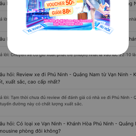
âu hỏi: Nhà xe đi Vạn Ninh - Khánh Hòa Phú Ninh - Quảng
rả lời: Chuyến xe có giờ xuất phát sớm nhất vào lúc 20:20 là của n
âu hỏi: Nhà xe đi Phú Ninh - Quảng Nam từ Vạn Ninh - Khá
rả lời: Chuyến xe có giờ xuất phát trễ (muộn) nhất là vào lúc 22:10 
âu hỏi: Review xe đi Phú Ninh - Quảng Nam từ Vạn Ninh - 
ốt, xuất sắc, cao cấp nhất?
rả lời: Tạm thời chưa đủ review để đánh giá có nhà xe đi Phú Ninh 
 tuyến đường này có chất lượng xuất sắc.
âu hỏi: Có loại xe Vạn Ninh - Khánh Hòa Phú Ninh - Quảng
imousine phòng đôi không?