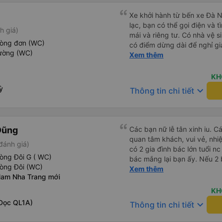
Xe khởi hành từ bến xe Đà N
lạc, bạn có thể gọi điện và t
h giá)
mái và riêng tư. Có nhà vệ s
hòng đơn (WC)
có điểm dừng dài để nghỉ gi
iường (WC)
tuyệt vời.
Xem thêm
KH
ỳ
keyboard_arrow_down
Thông tin chi tiết
Dũng
Các bạn nữ lễ tân xinh iu. C
quan tâm khách, vui vẻ, nhiệt tình. Trong
đánh giá)
có 2 gia đình bác lớn tuổi nc
òng Đôi G ( WC)
bác mắng lại bạn ấy. Nếu 2 
hòng Đôi (WC)
ngược lại nha. Bạn ấy nhắc n
Xem thêm
Nam Nha Trang mới
đến lỗi mình ngủ còn mơ đượ
nhau xuất hiện trong giấc mơ của mình luôn. Nên nếu bạn
KH
bị phản ánh thì đừng trừ lươ
Dọc QL1A)
keyboard_arrow_down
Thông tin chi tiết
thì bảo bạn ấy liên hệ sđt c
đuôi 666, chuyến ĐH-NT ngày