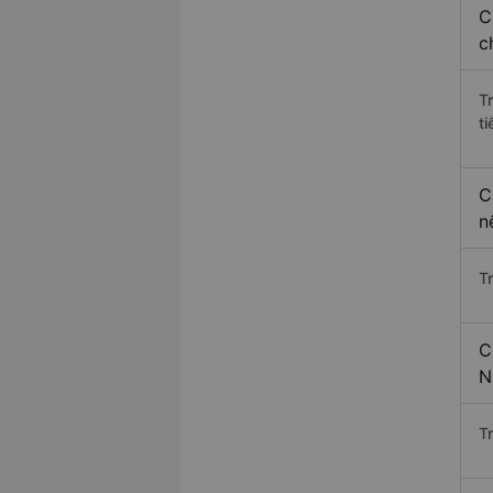
C
c
T
ti
C
n
T
C
N
T