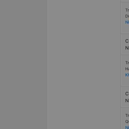
T
D
N
C
N
T
H
K
C
N
T
Q
N