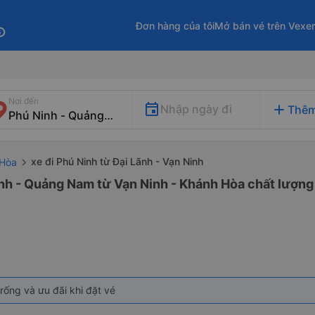
Đơn hàng của tôi
Mở bán vé trên Vexe
fo
Nơi đến
add
Nhập ngày đi
Thêm
xe đi Phú Ninh từ Đại Lãnh - Vạn Ninh
 Hòa
nh - Quảng Nam từ Vạn Ninh - Khánh Hòa chất lượng 
rống và ưu đãi khi đặt vé