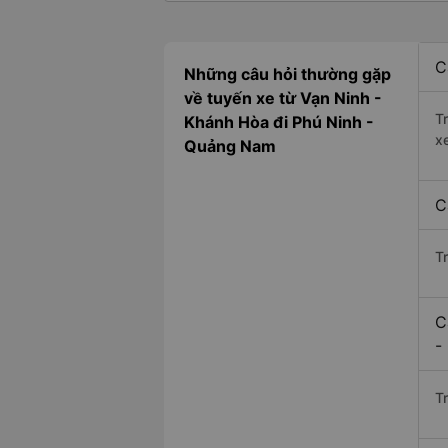
C
Những câu hỏi thường gặp
về tuyến xe từ Vạn Ninh -
T
Khánh Hòa đi Phú Ninh -
x
Quảng Nam
C
T
C
-
Tr