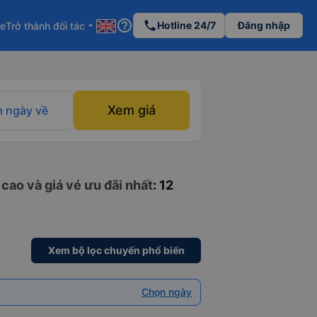
help_outline
phone
Hotline 24/7
Đăng nhập
re
Trở thành đối tác
arrow_drop_down
Xem giá
 ngày về
cao và giá vé ưu đãi nhất
: 12
Xem bộ lọc chuyến phổ biến
Chọn ngày