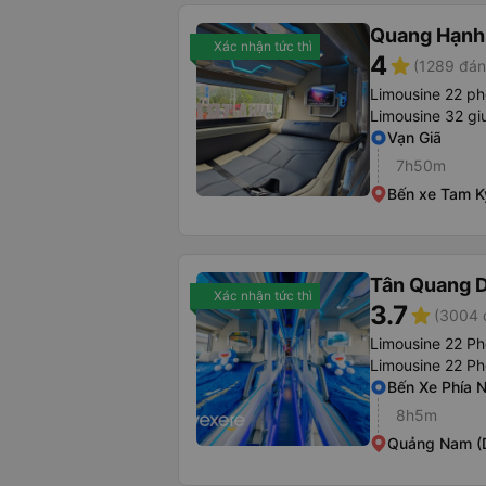
Quang Hạnh
Xác nhận tức thì
4
star
(1289 đán
Limousine 22 p
Limousine 32 g
Vạn Giã
7h50m
Bến xe Tam K
Tân Quang 
Xác nhận tức thì
3.7
star
(3004 
Limousine 22 Ph
Limousine 22 P
Bến Xe Phía 
8h5m
Quảng Nam (