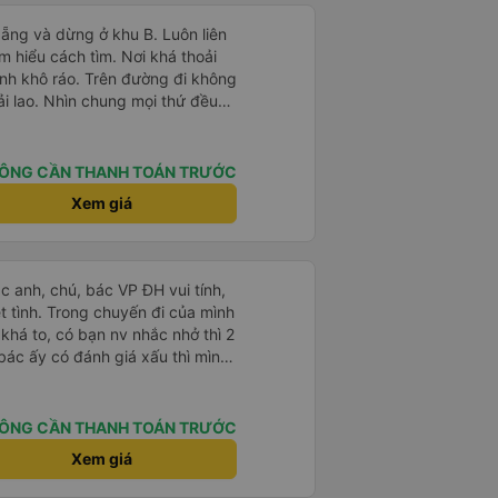
ẵng và dừng ở khu B. Luôn liên
ìm hiểu cách tìm. Nơi khá thoải
inh khô ráo. Trên đường đi không
ải lao. Nhìn chung mọi thứ đều
ÔNG CẦN THANH TOÁN TRƯỚC
Xem giá
ác anh, chú, bác VP ĐH vui tính,
 chuyến đi của mình
 khá to, có bạn nv nhắc nhở thì 2
bác ấy có đánh giá xấu thì mình
hở rất đúng. 2 bác nói rất to. To
c câu chuyện các bác nói với
 ấy
ÔNG CẦN THANH TOÁN TRƯỚC
ng bạn ấy nha. Nếu bạn ấy bị trừ
Xem giá
ủa mình, mình hỗ trợ ạ. Số mình
 16/1. À các bạn nữ lễ tân xinh