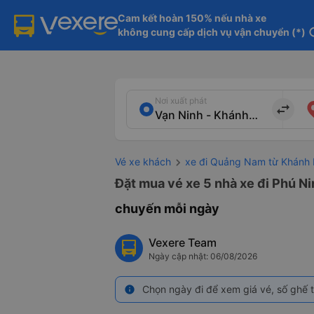
Cam kết hoàn 150% nếu nhà xe

không cung cấp dịch vụ vận chuyển (*)
in
Nơi xuất phát
import_export
Vé xe khách
xe đi Quảng Nam từ Khánh
Đặt mua vé xe 5 nhà xe đi Phú Ni
chuyến mỗi ngày
Vexere Team
Ngày cập nhật: 06/08/2026
Chọn ngày đi để xem giá vé, số ghế t
info