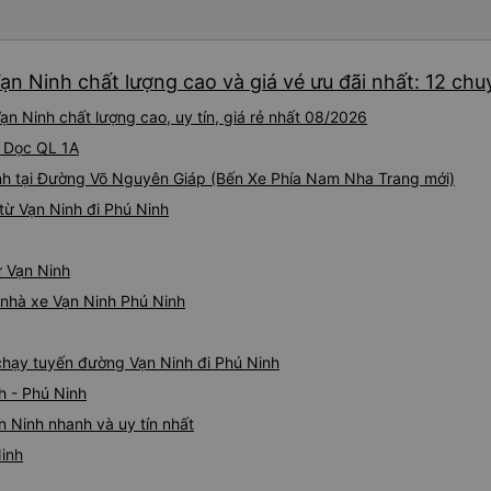
iu còn đổi cho mình phòng đ
(một mình) yêu luôn. Nhưng
lần xe rẽ 1 cái là ✈️ Ít đi x
ạn Ninh chất lượng cao và giá vé ưu đãi nhất: 12 chu
10/10.
n Ninh chất lượng cao, uy tín, giá rẻ nhất 08/2026
i Dọc QL 1A
nh tại Đường Võ Nguyên Giáp (Bến Xe Phía Nam Nha Trang mới)
từ Vạn Ninh đi Phú Ninh
ừ Vạn Ninh
á nhà xe Vạn Ninh Phú Ninh
 chạy tuyến đường Vạn Ninh đi Phú Ninh
h - Phú Ninh
n Ninh nhanh và uy tín nhất
Ninh