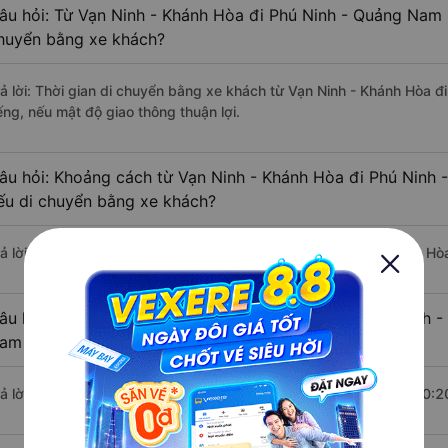
âu hỏi: Từ Vạn Ninh - Khánh Hòa đi Phú Ninh - Quảng Nam m
huyển bằng xe khách?
rả lời: Thời gian di chuyển bằng xe khách từ Vạn Ninh - Khánh Hòa 
ếng, nếu mật độ giao thông thuận lợi.
âu hỏi: Khoảng cách từ Vạn Ninh - Khánh Hòa đi Phú Ninh
ếu di chuyển bằng xe khách?
rả lời: Đoạn đường đi Phú Ninh - Quảng Nam từ Vạn Ninh - Khánh Hò
âu hỏi: Mỗi ngày có bao nhiêu chuyến xe khách Vạn Ninh -
am ?
rả lời: Trung bình mỗi ngày có khoảng 12 chuyến xe bắt đầu từ 20:2