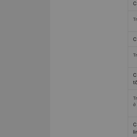
C
T
C
T
C
t
T
ở
C
l