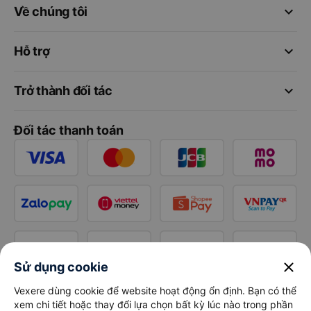
keyboard_arrow_down
Về chúng tôi
keyboard_arrow_down
Hỗ trợ
keyboard_arrow_down
Trở thành đối tác
Đối tác thanh toán
close
Sử dụng cookie
Vexere dùng cookie để website hoạt động ổn định. Bạn có thể
xem chi tiết hoặc thay đổi lựa chọn bất kỳ lúc nào trong phần