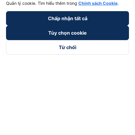
Quản lý cookie. Tìm hiểu thêm trong
Chính sách Cookie
.
Chấp nhận tất cả
Tùy chọn cookie
Từ chối
Theo dõi chúng tôi trên
Facebook
Tiktok
Youtube
Công ty TNHH Thương Mại Dịch Vụ Vexere
Địa chỉ đăng ký kinh doanh: 8C Chữ Đồng Tử, Phường Tân
Sơn Nhất, TP. Hồ Chí Minh, Việt Nam
Địa chỉ
:
Lầu 2, toà nhà H3 Circo Hoàng Diệu, 384 Hoàng Diệu,
Phường Khánh Hội, TP Hồ Chí Minh, Việt Nam
Tầng 3, toà nhà 101 Láng Hạ, 101 Láng Hạ, Phường Láng, TP.
Hà Nội, Việt Nam
Giấy chứng nhận ĐKKD số 0315133726 do Sở KH và ĐT TP.