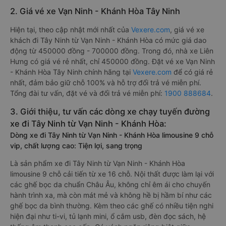
2. Giá vé xe Vạn Ninh - Khánh Hòa Tây Ninh
Hiện tại, theo cập nhật mới nhất của
Vexere.com
, giá vé xe
khách đi Tây Ninh từ Vạn Ninh - Khánh Hòa có mức giá dao
động từ 450000 đồng - 700000 đồng. Trong đó, nhà xe Liên
Hưng có giá vé rẻ nhất, chỉ 450000 đồng. Đặt vé xe Vạn Ninh
- Khánh Hòa Tây Ninh chính hãng tại
Vexere.com
để có giá rẻ
nhất, đảm bảo giữ chỗ 100% và hỗ trợ đổi trả vé miễn phí.
Tổng đài tư vấn, đặt vé và đổi trả vé miễn phí:
1900 888684
.
3. Giới thiệu, tư vấn các dòng xe chạy tuyến đường
xe đi Tây Ninh từ Vạn Ninh - Khánh Hòa:
Dòng xe đi Tây Ninh từ Vạn Ninh - Khánh Hòa limousine 9 chỗ
vip, chất lượng cao: Tiện lợi, sang trọng
Là sản phẩm xe đi Tây Ninh từ Vạn Ninh - Khánh Hòa
limousine 9 chỗ cải tiến từ xe 16 chỗ. Nội thất được làm lại với
các ghế bọc da chuẩn Châu Âu, không chỉ êm ái cho chuyến
hành trình xa, mà còn mát mẻ và không hề bị hầm bí như các
ghế bọc da bình thường. Kèm theo các ghế có nhiều tiện nghi
hiện đại như ti-vi, tủ lạnh mini, ổ cắm usb, đèn đọc sách, hệ