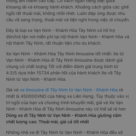
thống âm thanh cao cấp. Có vách ngăn riêng biệt giữa
khoang lái và khoang hành khách. Khoảng cách giữa các ghế
ngồi rất thoải mái, không nhồi nhét. Luôn đáp ứng được nhu
cầu về sang trọng, thoải mái và tiện nghi trong việc di chuyển.
Đây là loại xe Vạn Ninh - Khánh Hòa Tây Ninh có hỗ trợ
đón/trả tận nơi miễn phí tại nội thành Vạn Ninh - Khánh Hòa và
nội thành Tây Ninh, rất thuận tiện cho du khách.
Xe Vạn Ninh - Khánh Hòa Tây Ninh limousine tốt nhất: Xe từ
Vạn Ninh - Khánh Hòa đi Tây Ninh limousine được đánh giá
chung có chất lượng Tốt với điểm đánh giá trung bình từ
4.5/5 dựa trên 15734 phản hồi của hành khách Xe về Tây
Ninh từ Vạn Ninh - Khánh Hòa.
Giá vé
xe limousine đi Tây Ninh từ Vạn Ninh - Khánh Hòa
rẻ
nhất là 450000VND của hãng xe Liên Hưng. Tùy thuộc vào vị
trí ngồi của bạn và chương trình khuyến mãi, giá vé Xe Vạn
Ninh - Khánh Hòa đi Tây Ninh limousine này có thể sẽ rẻ hơn
Dòng xe đi Tây Ninh từ Vạn Ninh - Khánh Hòa giường nằm
chất lượng cao: Thoải mái, giá cả tốt nhất
Những nhà xe đi Tây Ninh từ Vạn Ninh - Khánh Hòa đều sở