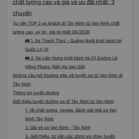
ổn. Mấy chỗ dừng xe để đi vệ sinh mình thấy ổn, cũng sạch sẽ, dép nhà xe
chất lượng cao và giá vé ưu đãi nhất: 3
chuẩn bị mình thấy cũng sạch sẽ luôn, mới lắm, xuống xe có lơ xe đứng sẵn
phát khăn ướt cho mình, lần nào dừng đi wc cũng đều có phát khăn ướt nhé
(10 điểm), sáng sớm thì có phát thêm bàn chải kem đánh răng dùng 1 lần. À
chuyến
trên xe có sẵn 2 chai nước suối 500ml nữa. Chuyến xe yên lặng, tài xế ko hút
thuốc, ko chửi thề, ko to tiếng là mình thấy tuyệt vời rồi. À xe đến bến xe lúc
Tư vấn TOP 2 xe khách đi Tây Ninh từ Vạn Ninh chất
7h30, sớm hơn dự kiến trên web 1 tiếng nhé. Xe có trung chuyển nội thành
Quảng Ngãi nữa, tới bến mấy anh bên nhà xe sẽ hỏi mình về đâu để trung
chuyển á, k thì mình chủ động đăng ký cũng đc. Xe mới, sạch sẽ, thơm tho,
lượng cao, uy tín, giá rẻ nhất 08/2026
thích lắm. Trên xe còn treo nhiều gấu bông dễ thương lắm 😁
🚌 1. Xe Thanh Thuỷ - Quảng Ngãi khởi hành tại
Quốc Lộ 1A
🚌 2. Xe Liên Hưng khởi hành tại 01 Đường Lê
Hồng Phong (Bến Xe Vạn Giã)
Những câu hỏi thường gặp về tuyến xe từ Vạn Ninh đi
Tây Ninh
Thông tin tuyến đường
Giới thiệu tuyến đường xe đi Tây Ninh từ Vạn Ninh
1. Về chất lượng, review, đánh giá nhà xe Vạn
Ninh Tây Ninh
2. Giá vé xe Vạn Ninh - Tây Ninh
3. Giới thiệu, tư vấn các dòng xe chạy tuyến