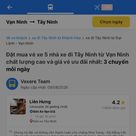
arrow_back
Tải app Vexere ngay!
Tải app Vexere
-30k
Mở app
Mở app
Nhận ưu đãi thành viên độc
-30k/ghế khi đặt vé máy bay qua
quyền
app
Vạn Ninh
Tây Ninh
Chọn ngày
Vé xe khách
xe đi Tây Ninh từ Khánh Hòa
xe đi Tây Ninh từ Đại
Lãnh - Vạn Ninh
Đặt mua vé xe 5 nhà xe đi Tây Ninh từ Vạn Ninh
chất lượng cao và giá vé ưu đãi nhất
: 3 chuyến
mỗi ngày
Vexere Team
Ngày cập nhật: 09/08/2026
Liên Hưng
4.2
Limousine 34 giường (mới)
(14659 đánh giá)
Bến Xe Vạn Giã
14 giờ 30 phút
Bến xe Tây Ninh
Chúng tôi đặt vé không cần thanh toán cho chặng Nha Trang - Đà Nẵng (rất