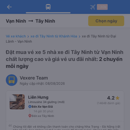
arrow_back
Tải app Vexere ngay!
Tải app Vexere
-30k
Mở app
Mở app
Nhận ưu đãi thành viên độc
-30k/ghế khi đặt vé máy bay qua
quyền
app
Vạn Ninh
Tây Ninh
Chọn ngày
Vé xe khách
xe đi Tây Ninh từ Khánh Hòa
xe đi Tây Ninh từ Đại
Lãnh - Vạn Ninh
Đặt mua vé xe 5 nhà xe đi Tây Ninh từ Vạn Ninh
chất lượng cao và giá vé ưu đãi nhất
: 2 chuyến
mỗi ngày
Vexere Team
Ngày cập nhật: 08/08/2026
Liên Hưng
4.2
Limousine 34 giường (mới)
(14648 đánh giá)
Bến Xe Vạn Giã
14 giờ 30 phút
Bến xe Tây Ninh
Chúng tôi đặt vé không cần thanh toán cho chặng Nha Trang - Đà Nẵng (rất