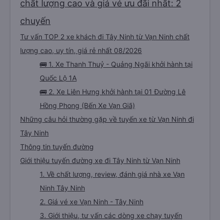
ổn. Mấy chỗ dừng xe để đi vệ sinh mình thấy ổn, cũng sạch sẽ, dép nhà xe
chất lượng cao và giá vé ưu đãi nhất: 2
chuẩn bị mình thấy cũng sạch sẽ luôn, mới lắm, xuống xe có lơ xe đứng sẵn
phát khăn ướt cho mình, lần nào dừng đi wc cũng đều có phát khăn ướt nhé
(10 điểm), sáng sớm thì có phát thêm bàn chải kem đánh răng dùng 1 lần. À
chuyến
trên xe có sẵn 2 chai nước suối 500ml nữa. Chuyến xe yên lặng, tài xế ko hút
thuốc, ko chửi thề, ko to tiếng là mình thấy tuyệt vời rồi. À xe đến bến xe lúc
Tư vấn TOP 2 xe khách đi Tây Ninh từ Vạn Ninh chất
7h30, sớm hơn dự kiến trên web 1 tiếng nhé. Xe có trung chuyển nội thành
Quảng Ngãi nữa, tới bến mấy anh bên nhà xe sẽ hỏi mình về đâu để trung
chuyển á, k thì mình chủ động đăng ký cũng đc. Xe mới, sạch sẽ, thơm tho,
lượng cao, uy tín, giá rẻ nhất 08/2026
thích lắm. Trên xe còn treo nhiều gấu bông dễ thương lắm 😁
🚌 1. Xe Thanh Thuỷ - Quảng Ngãi khởi hành tại
Quốc Lộ 1A
🚌 2. Xe Liên Hưng khởi hành tại 01 Đường Lê
Hồng Phong (Bến Xe Vạn Giã)
Những câu hỏi thường gặp về tuyến xe từ Vạn Ninh đi
Tây Ninh
Thông tin tuyến đường
Giới thiệu tuyến đường xe đi Tây Ninh từ Vạn Ninh
1. Về chất lượng, review, đánh giá nhà xe Vạn
Ninh Tây Ninh
2. Giá vé xe Vạn Ninh - Tây Ninh
3. Giới thiệu, tư vấn các dòng xe chạy tuyến