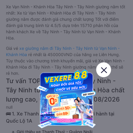
Xe Vạn Ninh - Khánh Hòa Tây Ninh - Tây Ninh giường nằm tốt
nhất: Xe từ Vạn Ninh - Khánh Hòa đi Tây Ninh - Tây Ninh
giường nằm được đánh giá chung chất lượng Tốt với điểm
đánh giá trung bình từ 4.5/5 dựa trên 15710 phản hồi của
hành khách Xe về Tây Ninh - Tây Ninh từ Vạn Ninh - Khánh
Hòa.
Giá vé
xe giường nằm đi Tây Ninh - Tây Ninh từ Vạn Ninh -
Khánh Hòa
rẻ nhất là 450000VND của hãng xe Liên Hưng.
Tùy thuộc vào chương trình khuyến mãi, giá vé Xe Vạn Ninh -
Khánh Hòa đi Tây Ninh - Tây Ninh giường nằm này có thể sẽ
rẻ hơn.
Tư vấn TOP 2 xe khách đi Tây Ninh -
Tây Ninh từ Vạn Ninh - Khánh Hòa chất
lượng cao, uy tín, giá rẻ nhất 08/2026
null
🚌 1. Xe Thanh Thuỷ - Quảng Ngãi khởi hành tại
Quốc Lộ 1A
a. Giới thiệu xe Thanh Thuỷ - Quảng Ngãi