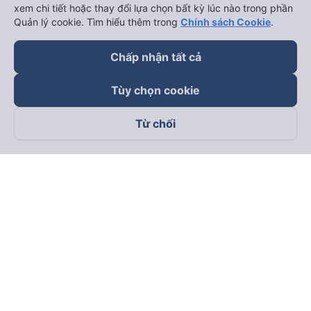
xem chi tiết hoặc thay đổi lựa chọn bất kỳ lúc nào trong phần
Quản lý cookie. Tìm hiểu thêm trong
Chính sách Cookie
.
Chấp nhận tất cả
Tùy chọn cookie
Từ chối
Theo dõi chúng tôi trên
Facebook
Tiktok
Youtube
Công ty TNHH Thương Mại Dịch Vụ Vexere
Địa chỉ đăng ký kinh doanh: 8C Chữ Đồng Tử, Phường Tân
Sơn Nhất, TP. Hồ Chí Minh, Việt Nam
Địa chỉ
:
Lầu 2, toà nhà H3 Circo Hoàng Diệu, 384 Hoàng Diệu,
Phường Khánh Hội, TP Hồ Chí Minh, Việt Nam
Tầng 3, toà nhà 101 Láng Hạ, 101 Láng Hạ, Phường Láng, TP.
Hà Nội, Việt Nam