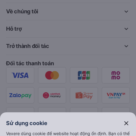
keyboard_arrow_down
Về chúng tôi
keyboard_arrow_down
Hỗ trợ
keyboard_arrow_down
Trở thành đối tác
Đối tác thanh toán
close
Sử dụng cookie
Vexere dùng cookie để website hoạt động ổn định. Bạn có thể