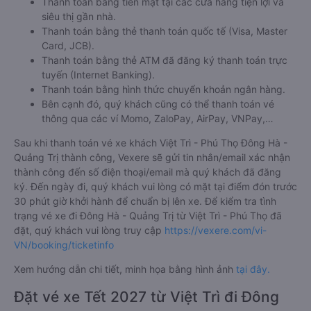
Thanh toán bằng tiền mặt tại các cửa hàng tiện lợi và
siêu thị gần nhà.
Thanh toán bằng thẻ thanh toán quốc tế (Visa, Master
Card, JCB).
Thanh toán bằng thẻ ATM đã đăng ký thanh toán trực
tuyến (Internet Banking).
Thanh toán bằng hình thức chuyển khoản ngân hàng.
Bên cạnh đó, quý khách cũng có thể thanh toán vé
thông qua các ví Momo, ZaloPay, AirPay, VNPay,…
Sau khi thanh toán vé xe khách Việt Trì - Phú Thọ Đông Hà -
Quảng Trị thành công, Vexere sẽ gửi tin nhắn/email xác nhận
thành công đến số điện thoại/email mà quý khách đã đăng
ký. Đến ngày đi, quý khách vui lòng có mặt tại điểm đón trước
30 phút giờ khởi hành để chuẩn bị lên xe. Để kiểm tra tình
trạng vé xe đi Đông Hà - Quảng Trị từ Việt Trì - Phú Thọ đã
đặt, quý khách vui lòng truy cập
https://vexere.com/vi-
VN/booking/ticketinfo
Xem hướng dẫn chi tiết, minh họa bằng hình ảnh
tại đây.
Đặt vé xe Tết 2027 từ Việt Trì đi Đông