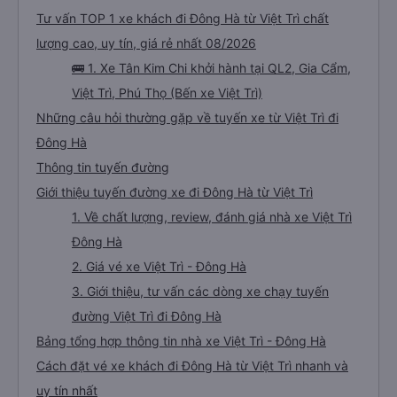
tích cực với công ty này. Đây là dịch vụ xe buýt tốt nhất mà tôi từng sử
Tư vấn TOP 1 xe khách đi Đông Hà từ Việt Trì chất
dụng ở Việt Nam. Sự sạch sẽ, thoải mái và yên tĩnh tạo nên sự khác biệt
đáng kể và tôi sẽ giới thiệu dịch vụ này cho bất kỳ ai đi tuyến đường này.
lượng cao, uy tín, giá rẻ nhất 08/2026
🚌 1. Xe Tân Kim Chi khởi hành tại QL2, Gia Cẩm,
Việt Trì, Phú Thọ (Bến xe Việt Trì)
Những câu hỏi thường gặp về tuyến xe từ Việt Trì đi
Đông Hà
Thông tin tuyến đường
Giới thiệu tuyến đường xe đi Đông Hà từ Việt Trì
1. Về chất lượng, review, đánh giá nhà xe Việt Trì
Đông Hà
2. Giá vé xe Việt Trì - Đông Hà
3. Giới thiệu, tư vấn các dòng xe chạy tuyến
đường Việt Trì đi Đông Hà
Bảng tổng hợp thông tin nhà xe Việt Trì - Đông Hà
Cách đặt vé xe khách đi Đông Hà từ Việt Trì nhanh và
uy tín nhất