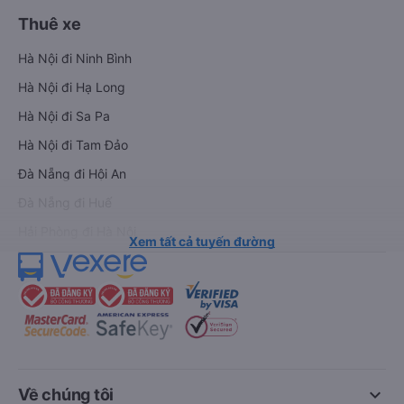
Thuê xe
Hà Nội đi Ninh Bình
Hà Nội đi Hạ Long
Hà Nội đi Sa Pa
Hà Nội đi Tam Đảo
Đà Nẵng đi Hội An
Đà Nẵng đi Huế
Hải Phòng đi Hà Nội
Xem tất cả tuyến đường
keyboard_arrow_down
Về chúng tôi