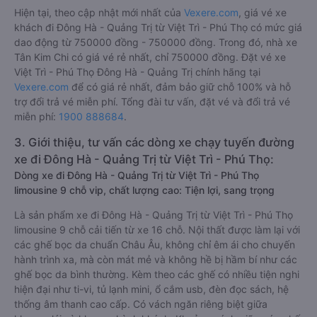
Hiện tại, theo cập nhật mới nhất của
Vexere.com
, giá vé xe
khách đi Đông Hà - Quảng Trị từ Việt Trì - Phú Thọ có mức giá
dao động từ 750000 đồng - 750000 đồng. Trong đó, nhà xe
Tân Kim Chi có giá vé rẻ nhất, chỉ 750000 đồng. Đặt vé xe
Việt Trì - Phú Thọ Đông Hà - Quảng Trị chính hãng tại
Vexere.com
để có giá rẻ nhất, đảm bảo giữ chỗ 100% và hỗ
trợ đổi trả vé miễn phí. Tổng đài tư vấn, đặt vé và đổi trả vé
miễn phí:
1900 888684
.
3. Giới thiệu, tư vấn các dòng xe chạy tuyến đường
xe đi Đông Hà - Quảng Trị từ Việt Trì - Phú Thọ:
Dòng xe đi Đông Hà - Quảng Trị từ Việt Trì - Phú Thọ
limousine 9 chỗ vip, chất lượng cao: Tiện lợi, sang trọng
Là sản phẩm xe đi Đông Hà - Quảng Trị từ Việt Trì - Phú Thọ
limousine 9 chỗ cải tiến từ xe 16 chỗ. Nội thất được làm lại với
các ghế bọc da chuẩn Châu Âu, không chỉ êm ái cho chuyến
hành trình xa, mà còn mát mẻ và không hề bị hầm bí như các
ghế bọc da bình thường. Kèm theo các ghế có nhiều tiện nghi
hiện đại như ti-vi, tủ lạnh mini, ổ cắm usb, đèn đọc sách, hệ
thống âm thanh cao cấp. Có vách ngăn riêng biệt giữa