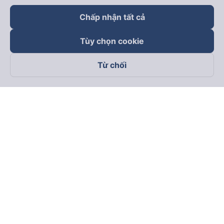
Chấp nhận tất cả
Tùy chọn cookie
Từ chối
Theo dõi chúng tôi trên
Facebook
Tiktok
Youtube
Công ty TNHH Thương Mại Dịch Vụ Vexere
Địa chỉ đăng ký kinh doanh: 8C Chữ Đồng Tử, Phường Tân
Sơn Nhất, TP. Hồ Chí Minh, Việt Nam
Địa chỉ
:
Lầu 2, toà nhà H3 Circo Hoàng Diệu, 384 Hoàng Diệu,
Phường Khánh Hội, TP Hồ Chí Minh, Việt Nam
Tầng 3, toà nhà 101 Láng Hạ, 101 Láng Hạ, Phường Láng, TP.
Hà Nội, Việt Nam
Giấy chứng nhận ĐKKD số 0315133726 do Sở KH và ĐT TP.
Hồ Chí Minh cấp lần đầu ngày 27/6/2018