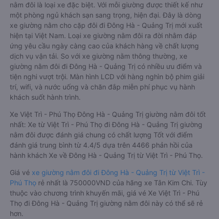
nằm đôi là loại xe đặc biệt. Với mỗi giường được thiết kế như
một phòng ngủ khách sạn sang trọng, hiện đại. Đây là dòng
xe giường nằm cho cặp đôi đi Đông Hà - Quảng Trị mới xuất
hiện tại Việt Nam. Loại xe giường nằm đôi ra đời nhằm đáp
ứng yêu cầu ngày càng cao của khách hàng về chất lượng
dịch vụ vận tải. So với xe giường nằm thông thường, xe
giường nằm đôi đi Đông Hà - Quảng Trị có nhiều ưu điểm và
tiện nghi vượt trội. Màn hình LCD với hàng nghìn bộ phim giải
trí, wifi, và nước uống và chăn đắp miễn phí phục vụ hành
khách suốt hành trình.
Xe Việt Trì - Phú Thọ Đông Hà - Quảng Trị giường nằm đôi tốt
nhất: Xe từ Việt Trì - Phú Thọ đi Đông Hà - Quảng Trị giường
nằm đôi được đánh giá chung có chất lượng Tốt với điểm
đánh giá trung bình từ 4.4/5 dựa trên 4466 phản hồi của
hành khách Xe về Đông Hà - Quảng Trị từ Việt Trì - Phú Thọ.
Giá vé
xe giường nằm đôi đi Đông Hà - Quảng Trị từ Việt Trì -
Phú Thọ
rẻ nhất là 750000VND của hãng xe Tân Kim Chi. Tùy
thuộc vào chương trình khuyến mãi, giá vé Xe Việt Trì - Phú
Thọ đi Đông Hà - Quảng Trị giường nằm đôi này có thể sẽ rẻ
hơn.