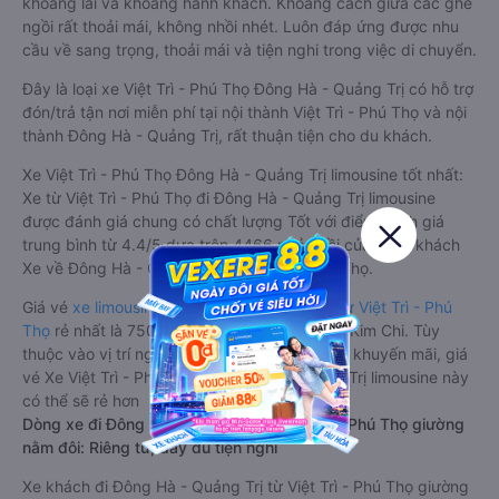
khoang lái và khoang hành khách. Khoảng cách giữa các ghế
ngồi rất thoải mái, không nhồi nhét. Luôn đáp ứng được nhu
cầu về sang trọng, thoải mái và tiện nghi trong việc di chuyển.
Đây là loại xe Việt Trì - Phú Thọ Đông Hà - Quảng Trị có hỗ trợ
đón/trả tận nơi miễn phí tại nội thành Việt Trì - Phú Thọ và nội
thành Đông Hà - Quảng Trị, rất thuận tiện cho du khách.
Xe Việt Trì - Phú Thọ Đông Hà - Quảng Trị limousine tốt nhất:
Xe từ Việt Trì - Phú Thọ đi Đông Hà - Quảng Trị limousine
được đánh giá chung có chất lượng Tốt với điểm đánh giá
trung bình từ 4.4/5 dựa trên 4466 phản hồi của hành khách
Xe về Đông Hà - Quảng Trị từ Việt Trì - Phú Thọ.
Giá vé
xe limousine đi Đông Hà - Quảng Trị từ Việt Trì - Phú
Thọ
rẻ nhất là 750000VND của hãng xe Tân Kim Chi. Tùy
thuộc vào vị trí ngồi của bạn và chương trình khuyến mãi, giá
vé Xe Việt Trì - Phú Thọ đi Đông Hà - Quảng Trị limousine này
có thể sẽ rẻ hơn
Dòng xe đi Đông Hà - Quảng Trị từ Việt Trì - Phú Thọ giường
nằm đôi: Riêng tư, đầy đủ tiện nghi
Xe khách đi Đông Hà - Quảng Trị từ Việt Trì - Phú Thọ giường