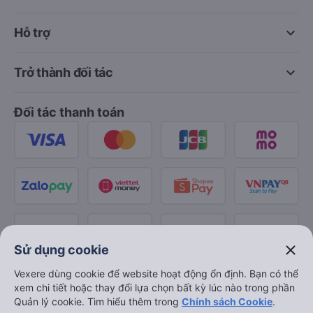
keyboard_arrow_down
Hỗ trợ
keyboard_arrow_down
Trở thành đối tác
Đối tác thanh toán
close
Sử dụng cookie
Vexere dùng cookie để website hoạt động ổn định. Bạn có thể
xem chi tiết hoặc thay đổi lựa chọn bất kỳ lúc nào trong phần
Quản lý cookie. Tìm hiểu thêm trong
Chính sách Cookie
.