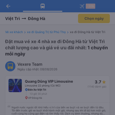
arrow_back
Tải app Vexere ngay!
Tải app Vexere
-30k
Mở app
Mở app
Nhận ưu đãi thành viên độc
-30k/ghế khi đặt vé máy bay qua
quyền
app
Việt Trì
Đông Hà
Chọn ngày
Vé xe khách
xe đi Quảng Trị từ Phú Thọ
xe đi Đông Hà từ Việt Trì
Đặt mua vé xe 4 nhà xe đi Đông Hà từ Việt Trì
chất lượng cao và giá vé ưu đãi nhất
: 1 chuyến
mỗi ngày
Vexere Team
Ngày cập nhật: 08/08/2026
Quang Dũng VIP Limousine
3.7
Limousine 22 phòng (Có WC)
(1140 đánh giá)
Bến Xe Việt Trì
13 giờ 30 phút
VP Đông Hà
Người nước ngoài rất khó hiểu vị trí của bến xe buýt và xe buýt đến từ đâu.
Tôi đến trước giờ xe buýt khởi hành một giờ, nhưng sau khi đi bộ hơn một giờ,
cuối cùng họ cũng gọi điện và tìm thấy tôi. Dịch vụ bình thường, nhưng dù