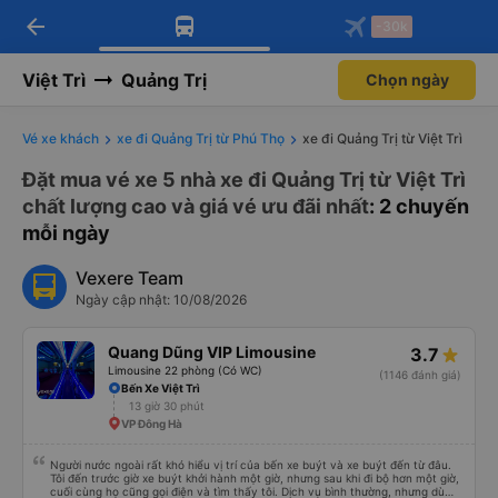
arrow_back
Tải app Vexere ngay!
Tải app Vexere
-30k
Mở app
Mở app
Nhận ưu đãi thành viên độc
-30k/ghế khi đặt vé máy bay qua
quyền
app
Việt Trì
Quảng Trị
Chọn ngày
Vé xe khách
xe đi Quảng Trị từ Phú Thọ
xe đi Quảng Trị từ Việt Trì
Đặt mua vé xe 5 nhà xe đi Quảng Trị từ Việt Trì
chất lượng cao và giá vé ưu đãi nhất
: 2 chuyến
mỗi ngày
Vexere Team
Ngày cập nhật: 10/08/2026
Quang Dũng VIP Limousine
3.7
Limousine 22 phòng (Có WC)
(1146 đánh giá)
Bến Xe Việt Trì
13 giờ 30 phút
VP Đông Hà
Người nước ngoài rất khó hiểu vị trí của bến xe buýt và xe buýt đến từ đâu.
Tôi đến trước giờ xe buýt khởi hành một giờ, nhưng sau khi đi bộ hơn một giờ,
cuối cùng họ cũng gọi điện và tìm thấy tôi. Dịch vụ bình thường, nhưng dù