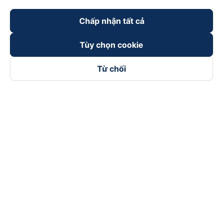
Chấp nhận tất cả
Tùy chọn cookie
Từ chối
Theo dõi chúng tôi trên
Facebook
Tiktok
Youtube
Công ty TNHH Thương Mại Dịch Vụ Vexere
Địa chỉ đăng ký kinh doanh: 8C Chữ Đồng Tử, Phường Tân
Sơn Nhất, TP. Hồ Chí Minh, Việt Nam
Địa chỉ
:
Lầu 2, toà nhà H3 Circo Hoàng Diệu, 384 Hoàng Diệu,
Phường Khánh Hội, TP Hồ Chí Minh, Việt Nam
Tầng 3, toà nhà 101 Láng Hạ, 101 Láng Hạ, Phường Láng, TP.
Hà Nội, Việt Nam
Giấy chứng nhận ĐKKD số 0315133726 do Sở KH và ĐT TP.
Hồ Chí Minh cấp lần đầu ngày 27/6/2018