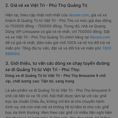
2. Giá vé xe Việt Trì - Phú Thọ Quảng Trị
Hiện tại, theo cập nhật mới nhất của
Vexere.com
, giá vé xe
khách đi Quảng Trị từ Việt Trì - Phú Thọ có mức giá dao động
từ 750000 đồng - 750000 đồng. Trong đó, nhà xe Quang
Dũng VIP Limousine có giá vé rẻ nhất, chỉ 750000 đồng. Đặt
vé xe Việt Trì - Phú Thọ Quảng Trị chính hãng tại
Vexere.com
để có giá rẻ nhất, đảm bảo giữ chỗ 100% và hỗ trợ đổi trả vé
miễn phí. Tổng đài tư vấn, đặt vé và đổi trả vé miễn phí:
1900
888684
.
3. Giới thiệu, tư vấn các dòng xe chạy tuyến đường
xe đi Quảng Trị từ Việt Trì - Phú Thọ:
Dòng xe đi Quảng Trị từ Việt Trì - Phú Thọ limousine 9 chỗ
vip, chất lượng cao: Tiện lợi, sang trọng
Là sản phẩm xe đi Quảng Trị từ Việt Trì - Phú Thọ limousine 9
chỗ cải tiến từ xe 16 chỗ. Nội thất được làm lại với các ghế
bọc da chuẩn Châu Âu, không chỉ êm ái cho chuyến hành
trình xa, mà còn mát mẻ và không hề bị hầm bí như các ghế
bọc da bình thường. Kèm theo các ghế có nhiều tiện nghi hiện
đại như ti-vi, tủ lạnh mini, ổ cắm usb, đèn đọc sách, hệ thống