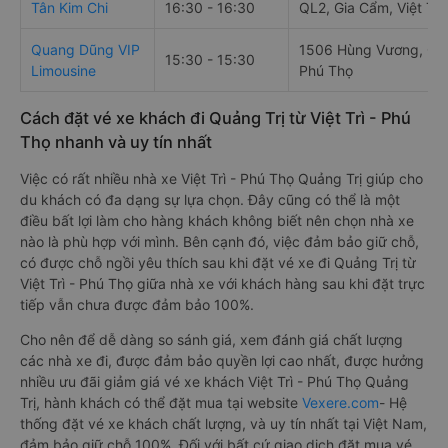
Tân Kim Chi
16:30 - 16:30
QL2, Gia Cẩm, Việt Trì
Quang Dũng VIP
1506 Hùng Vương, Gia 
15:30 - 15:30
Limousine
Phú Thọ
Cách đặt vé xe khách đi Quảng Trị từ Việt Trì - Phú
Thọ nhanh và uy tín nhất
Việc có rất nhiều nhà xe Việt Trì - Phú Thọ Quảng Trị giúp cho
du khách có đa dạng sự lựa chọn. Đây cũng có thể là một
điều bất lợi làm cho hàng khách không biết nên chọn nhà xe
nào là phù hợp với mình. Bên cạnh đó, việc đảm bảo giữ chỗ,
có được chỗ ngồi yêu thích sau khi đặt vé xe đi Quảng Trị từ
Việt Trì - Phú Thọ giữa nhà xe với khách hàng sau khi đặt trực
tiếp vẫn chưa được đảm bảo 100%.
Cho nên để dễ dàng so sánh giá, xem đánh giá chất lượng
các nhà xe đi, được đảm bảo quyền lợi cao nhất, được hưởng
nhiều ưu đãi giảm giá vé xe khách Việt Trì - Phú Thọ Quảng
Trị, hành khách có thể đặt mua tại website
Vexere.com
- Hệ
thống đặt vé xe khách chất lượng, và uy tín nhất tại Việt Nam,
đảm bảo giữ chỗ 100%. Đối với bất cứ giao dịch đặt mua vé