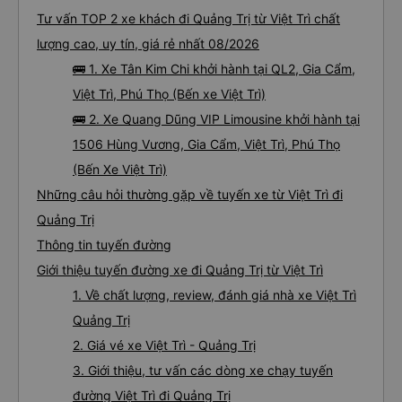
tích cực với công ty này. Đây là dịch vụ xe buýt tốt nhất mà tôi từng sử
Tư vấn TOP 2 xe khách đi Quảng Trị từ Việt Trì chất
dụng ở Việt Nam. Sự sạch sẽ, thoải mái và yên tĩnh tạo nên sự khác biệt
đáng kể và tôi sẽ giới thiệu dịch vụ này cho bất kỳ ai đi tuyến đường này.
lượng cao, uy tín, giá rẻ nhất 08/2026
🚌 1. Xe Tân Kim Chi khởi hành tại QL2, Gia Cẩm,
Việt Trì, Phú Thọ (Bến xe Việt Trì)
🚌 2. Xe Quang Dũng VIP Limousine khởi hành tại
1506 Hùng Vương, Gia Cẩm, Việt Trì, Phú Thọ
(Bến Xe Việt Trì)
Những câu hỏi thường gặp về tuyến xe từ Việt Trì đi
Quảng Trị
Thông tin tuyến đường
Giới thiệu tuyến đường xe đi Quảng Trị từ Việt Trì
1. Về chất lượng, review, đánh giá nhà xe Việt Trì
Quảng Trị
2. Giá vé xe Việt Trì - Quảng Trị
3. Giới thiệu, tư vấn các dòng xe chạy tuyến
đường Việt Trì đi Quảng Trị