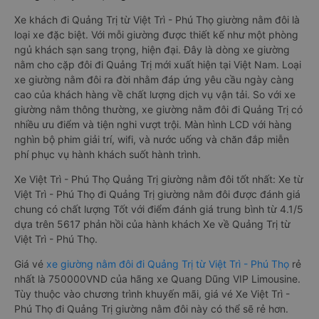
Xe khách đi Quảng Trị từ Việt Trì - Phú Thọ giường nằm đôi là
loại xe đặc biệt. Với mỗi giường được thiết kế như một phòng
ngủ khách sạn sang trọng, hiện đại. Đây là dòng xe giường
nằm cho cặp đôi đi Quảng Trị mới xuất hiện tại Việt Nam. Loại
xe giường nằm đôi ra đời nhằm đáp ứng yêu cầu ngày càng
cao của khách hàng về chất lượng dịch vụ vận tải. So với xe
giường nằm thông thường, xe giường nằm đôi đi Quảng Trị có
nhiều ưu điểm và tiện nghi vượt trội. Màn hình LCD với hàng
nghìn bộ phim giải trí, wifi, và nước uống và chăn đắp miễn
phí phục vụ hành khách suốt hành trình.
Xe Việt Trì - Phú Thọ Quảng Trị giường nằm đôi tốt nhất: Xe từ
Việt Trì - Phú Thọ đi Quảng Trị giường nằm đôi được đánh giá
chung có chất lượng Tốt với điểm đánh giá trung bình từ 4.1/5
dựa trên 5617 phản hồi của hành khách Xe về Quảng Trị từ
Việt Trì - Phú Thọ.
Giá vé
xe giường nằm đôi đi Quảng Trị từ Việt Trì - Phú Thọ
rẻ
nhất là 750000VND của hãng xe Quang Dũng VIP Limousine.
Tùy thuộc vào chương trình khuyến mãi, giá vé Xe Việt Trì -
Phú Thọ đi Quảng Trị giường nằm đôi này có thể sẽ rẻ hơn.