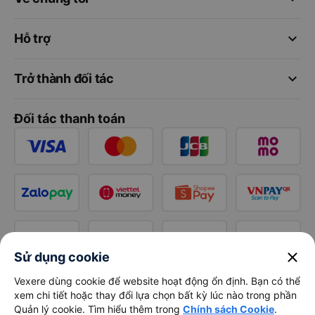
keyboard_arrow_down
Hỗ trợ
keyboard_arrow_down
Trở thành đối tác
Đối tác thanh toán
close
Sử dụng cookie
Vexere dùng cookie để website hoạt động ổn định. Bạn có thể
xem chi tiết hoặc thay đổi lựa chọn bất kỳ lúc nào trong phần
Quản lý cookie. Tìm hiểu thêm trong
Chính sách Cookie
.