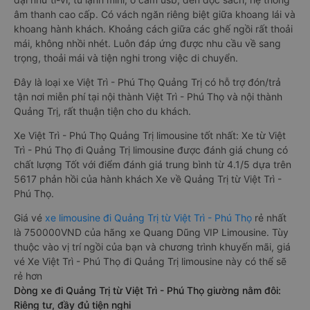
âm thanh cao cấp. Có vách ngăn riêng biệt giữa khoang lái và
khoang hành khách. Khoảng cách giữa các ghế ngồi rất thoải
mái, không nhồi nhét. Luôn đáp ứng được nhu cầu về sang
trọng, thoải mái và tiện nghi trong việc di chuyển.
Đây là loại xe Việt Trì - Phú Thọ Quảng Trị có hỗ trợ đón/trả
tận nơi miễn phí tại nội thành Việt Trì - Phú Thọ và nội thành
Quảng Trị, rất thuận tiện cho du khách.
Xe Việt Trì - Phú Thọ Quảng Trị limousine tốt nhất: Xe từ Việt
Trì - Phú Thọ đi Quảng Trị limousine được đánh giá chung có
chất lượng Tốt với điểm đánh giá trung bình từ 4.1/5 dựa trên
5617 phản hồi của hành khách Xe về Quảng Trị từ Việt Trì -
Phú Thọ.
Giá vé
xe limousine đi Quảng Trị từ Việt Trì - Phú Thọ
rẻ nhất
là 750000VND của hãng xe Quang Dũng VIP Limousine. Tùy
thuộc vào vị trí ngồi của bạn và chương trình khuyến mãi, giá
vé Xe Việt Trì - Phú Thọ đi Quảng Trị limousine này có thể sẽ
rẻ hơn
Dòng xe đi Quảng Trị từ Việt Trì - Phú Thọ giường nằm đôi:
Riêng tư, đầy đủ tiện nghi