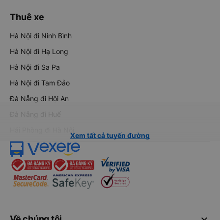
Thuê xe
Hà Nội đi Ninh Bình
Hà Nội đi Hạ Long
Hà Nội đi Sa Pa
Hà Nội đi Tam Đảo
Đà Nẵng đi Hội An
Đà Nẵng đi Huế
Hải Phòng đi Hà Nội
Xem tất cả tuyến đường
keyboard_arrow_down
Về chúng tôi