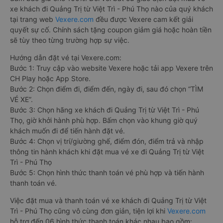
xe khách đi Quảng Trị từ Việt Trì - Phú Thọ nào của quý khách
tại trang web
Vexere.com
đều được Vexere cam kết giải
quyết sự cố. Chính sách tặng coupon giảm giá hoặc hoàn tiền
sẽ tùy theo từng trường hợp sự việc.
Hướng dẫn đặt vé tại Vexere.com:
Bước 1: Truy cập vào website Vexere hoặc tải app Vexere trên
CH Play hoặc App Store.
Bước 2: Chọn điểm đi, điểm đến, ngày đi, sau đó chọn “TÌM
VÉ XE”.
Bước 3: Chọn hãng xe khách đi Quảng Trị từ Việt Trì - Phú
Thọ, giờ khởi hành phù hợp. Bấm chọn vào khung giờ quý
khách muốn đi để tiến hành đặt vé.
Bước 4: Chọn vị trí/giường ghế, điểm đón, điểm trả và nhập
thông tin hành khách khi đặt mua vé xe đi Quảng Trị từ Việt
Trì - Phú Thọ
Bước 5: Chọn hình thức thanh toán vé phù hợp và tiến hành
thanh toán vé.
Việc đặt mua và thanh toán vé xe khách đi Quảng Trị từ Việt
Trì - Phú Thọ cũng vô cùng đơn giản, tiện lợi khi
Vexere.com
hỗ trợ đến 06 hình thức thanh toán khác nhau bao gồm: