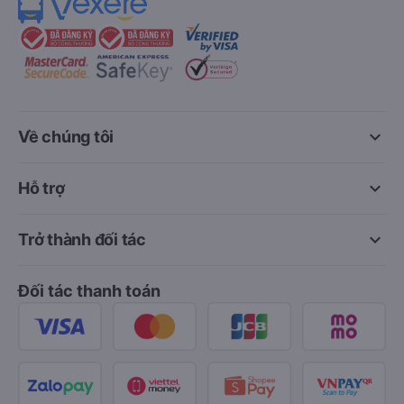
keyboard_arrow_down
Về chúng tôi
keyboard_arrow_down
Hỗ trợ
keyboard_arrow_down
Trở thành đối tác
Đối tác thanh toán