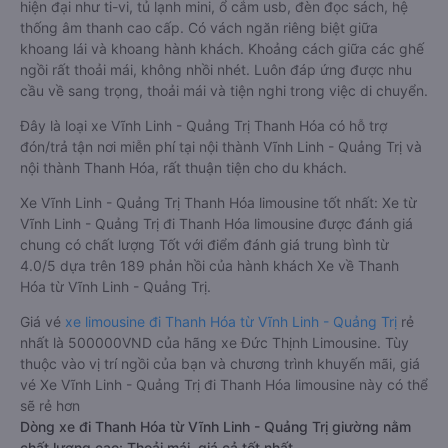
hiện đại như ti-vi, tủ lạnh mini, ổ cắm usb, đèn đọc sách, hệ
thống âm thanh cao cấp. Có vách ngăn riêng biệt giữa
khoang lái và khoang hành khách. Khoảng cách giữa các ghế
ngồi rất thoải mái, không nhồi nhét. Luôn đáp ứng được nhu
cầu về sang trọng, thoải mái và tiện nghi trong việc di chuyển.
Đây là loại xe Vĩnh Linh - Quảng Trị Thanh Hóa có hỗ trợ
đón/trả tận nơi miễn phí tại nội thành Vĩnh Linh - Quảng Trị và
nội thành Thanh Hóa, rất thuận tiện cho du khách.
Xe Vĩnh Linh - Quảng Trị Thanh Hóa limousine tốt nhất: Xe từ
Vĩnh Linh - Quảng Trị đi Thanh Hóa limousine được đánh giá
chung có chất lượng Tốt với điểm đánh giá trung bình từ
4.0/5 dựa trên 189 phản hồi của hành khách Xe về Thanh
Hóa từ Vĩnh Linh - Quảng Trị.
Giá vé
xe limousine đi Thanh Hóa từ Vĩnh Linh - Quảng Trị
rẻ
nhất là 500000VND của hãng xe Đức Thịnh Limousine. Tùy
thuộc vào vị trí ngồi của bạn và chương trình khuyến mãi, giá
vé Xe Vĩnh Linh - Quảng Trị đi Thanh Hóa limousine này có thể
sẽ rẻ hơn
Dòng xe đi Thanh Hóa từ Vĩnh Linh - Quảng Trị giường nằm
chất lượng cao: Thoải mái, giá cả tốt nhất