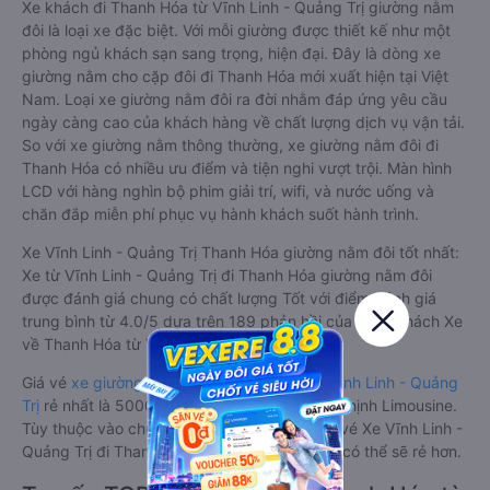
Xe khách đi Thanh Hóa từ Vĩnh Linh - Quảng Trị giường nằm
đôi là loại xe đặc biệt. Với mỗi giường được thiết kế như một
phòng ngủ khách sạn sang trọng, hiện đại. Đây là dòng xe
giường nằm cho cặp đôi đi Thanh Hóa mới xuất hiện tại Việt
Nam. Loại xe giường nằm đôi ra đời nhằm đáp ứng yêu cầu
ngày càng cao của khách hàng về chất lượng dịch vụ vận tải.
So với xe giường nằm thông thường, xe giường nằm đôi đi
Thanh Hóa có nhiều ưu điểm và tiện nghi vượt trội. Màn hình
LCD với hàng nghìn bộ phim giải trí, wifi, và nước uống và
chăn đắp miễn phí phục vụ hành khách suốt hành trình.
Xe Vĩnh Linh - Quảng Trị Thanh Hóa giường nằm đôi tốt nhất:
Xe từ Vĩnh Linh - Quảng Trị đi Thanh Hóa giường nằm đôi
được đánh giá chung có chất lượng Tốt với điểm đánh giá
trung bình từ 4.0/5 dựa trên 189 phản hồi của hành khách Xe
về Thanh Hóa từ Vĩnh Linh - Quảng Trị.
Giá vé
xe giường nằm đôi đi Thanh Hóa từ Vĩnh Linh - Quảng
Trị
rẻ nhất là 500000VND của hãng xe Đức Thịnh Limousine.
Tùy thuộc vào chương trình khuyến mãi, giá vé Xe Vĩnh Linh -
Quảng Trị đi Thanh Hóa giường nằm đôi này có thể sẽ rẻ hơn.