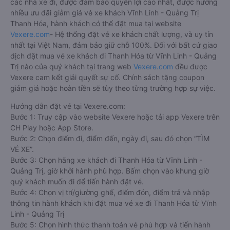
các nhà xe đi, được đảm bảo quyền lợi cao nhất, được hưởng
nhiều ưu đãi giảm giá vé xe khách Vĩnh Linh - Quảng Trị
Thanh Hóa, hành khách có thể đặt mua tại website
Vexere.com
- Hệ thống đặt vé xe khách chất lượng, và uy tín
nhất tại Việt Nam, đảm bảo giữ chỗ 100%. Đối với bất cứ giao
dịch đặt mua vé xe khách đi Thanh Hóa từ Vĩnh Linh - Quảng
Trị nào của quý khách tại trang web
Vexere.com
đều được
Vexere cam kết giải quyết sự cố. Chính sách tặng coupon
giảm giá hoặc hoàn tiền sẽ tùy theo từng trường hợp sự việc.
Hướng dẫn đặt vé tại Vexere.com:
Bước 1: Truy cập vào website Vexere hoặc tải app Vexere trên
CH Play hoặc App Store.
Bước 2: Chọn điểm đi, điểm đến, ngày đi, sau đó chọn “TÌM
VÉ XE”.
Bước 3: Chọn hãng xe khách đi Thanh Hóa từ Vĩnh Linh -
Quảng Trị, giờ khởi hành phù hợp. Bấm chọn vào khung giờ
quý khách muốn đi để tiến hành đặt vé.
Bước 4: Chọn vị trí/giường ghế, điểm đón, điểm trả và nhập
thông tin hành khách khi đặt mua vé xe đi Thanh Hóa từ Vĩnh
Linh - Quảng Trị
Bước 5: Chọn hình thức thanh toán vé phù hợp và tiến hành