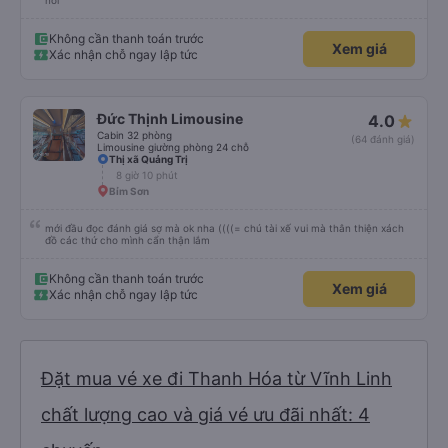
nơi
Không cần thanh toán trước
Xem giá
Xác nhận chỗ ngay lập tức
Đức Thịnh Limousine
4.0
Cabin 32 phòng
(64 đánh giá)
Limousine giường phòng 24 chỗ
Thị xã Quảng Trị
8 giờ 10 phút
Bỉm Sơn
mới đầu đọc đánh giá sợ mà ok nha ((((= chú tài xế vui mà thân thiện xách
đồ các thứ cho mình cẩn thận lắm
Không cần thanh toán trước
Xem giá
Xác nhận chỗ ngay lập tức
Đặt mua vé xe đi Thanh Hóa từ Vĩnh Linh
chất lượng cao và giá vé ưu đãi nhất: 4