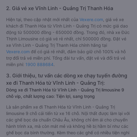
2. Giá vé xe Vĩnh Linh - Quảng Trị Thanh Hóa
Hiện tại, theo cập nhật mới nhất của
Vexere.com
, giá vé xe
khách đi Thanh Hóa từ Vĩnh Linh - Quảng Trị có mức giá dao
động từ 500000 đồng - 650000 đồng. Trong đó, nhà xe Đức
Thịnh Limousine có giá vé rẻ nhất, chỉ 500000 đồng. Đặt vé
xe Vĩnh Linh - Quảng Trị Thanh Hóa chính hãng tại
Vexere.com
để có giá rẻ nhất, đảm bảo giữ chỗ 100% và hỗ
trợ đổi trả vé miễn phí. Tổng đài tư vấn, đặt vé và đổi trả vé
miễn phí:
1900 888684
.
3. Giới thiệu, tư vấn các dòng xe chạy tuyến đường
xe đi Thanh Hóa từ Vĩnh Linh - Quảng Trị:
Dòng xe đi Thanh Hóa từ Vĩnh Linh - Quảng Trị limousine 9
chỗ vip, chất lượng cao: Tiện lợi, sang trọng
Là sản phẩm xe đi Thanh Hóa từ Vĩnh Linh - Quảng Trị
limousine 9 chỗ cải tiến từ xe 16 chỗ. Nội thất được làm lại với
các ghế bọc da chuẩn Châu Âu, không chỉ êm ái cho chuyến
hành trình xa, mà còn mát mẻ và không hề bị hầm bí như các
ghế bọc da bình thường. Kèm theo các ghế có nhiều tiện nghi