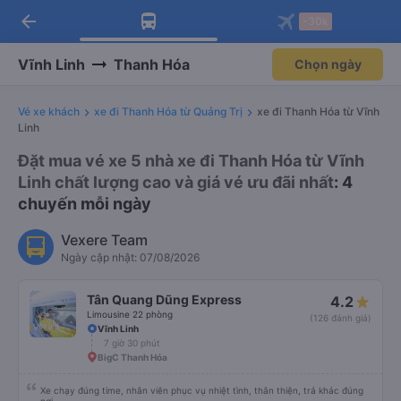
arrow_back
Tải app Vexere ngay!
Tải app Vexere
-30k
Mở app
Mở app
Nhận ưu đãi thành viên độc
-30k/ghế khi đặt vé máy bay qua
quyền
app
Vĩnh Linh
Thanh Hóa
Chọn ngày
Vé xe khách
xe đi Thanh Hóa từ Quảng Trị
xe đi Thanh Hóa từ Vĩnh
Linh
Đặt mua vé xe 5 nhà xe đi Thanh Hóa từ Vĩnh
Linh chất lượng cao và giá vé ưu đãi nhất
: 4
chuyến mỗi ngày
Vexere Team
Ngày cập nhật: 07/08/2026
Tân Quang Dũng Express
4.2
Limousine 22 phòng
(126 đánh giá)
Vĩnh Linh
7 giờ 30 phút
BigC Thanh Hóa
Xe chạy đúng time, nhân viên phục vụ nhiệt tình, thân thiện, trả khác đúng