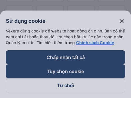
close
Sử dụng cookie
Vexere dùng cookie để website hoạt động ổn định. Bạn có thể
xem chi tiết hoặc thay đổi lựa chọn bất kỳ lúc nào trong phần
Quản lý cookie. Tìm hiểu thêm trong
Chính sách Cookie
.
Chấp nhận tất cả
Tùy chọn cookie
Từ chối
Theo dõi chúng tôi trên
Facebook
Tiktok
Youtube
Công ty TNHH Thương Mại Dịch Vụ Vexere
Địa chỉ đăng ký kinh doanh: 8C Chữ Đồng Tử, Phường Tân