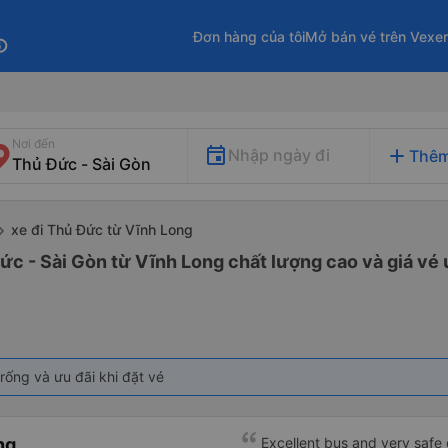
Đơn hàng của tôi
Mở bán vé trên Vexe
fo
Nơi đến
add
Nhập ngày đi
Thêm
xe đi Thủ Đức từ Vĩnh Long
ức - Sài Gòn từ Vĩnh Long chất lượng cao và giá vé 
rống và ưu đãi khi đặt vé
ng
Excellent bus and very safe 