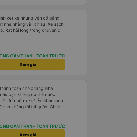
mình kẹt xe nhưng vẫn cố gắng
ất nhẹ nhàng và lịch sự. Xe sạch
o. Rất hài lòng trong chuyến đi
ÔNG CẦN THANH TOÁN TRƯỚC
Xem giá
 thanh toán cho chặng Nha
i nếu bạn không có thẻ nước
 tôi đến bến xe (điểm khởi hành
vé cho chúng tôi tại quầy. Chúng
iều về trực tiếp tại quầy, vì giá
 nhau. Đầu tiên, chúng tôi đi xe
 đó chuyển sang xe giường nằm.
ÔNG CẦN THANH TOÁN TRƯỚC
eo áo len ấm hoặc áo khoác
Xem giá