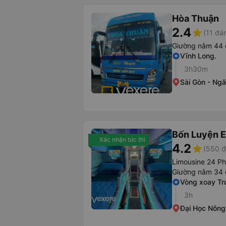
Hòa Thuận
2.4
star
(11 đá
Giường nằm 44 
Vĩnh Long.
3h30m
Sài Gòn - Ng
Bốn Luyện 
Xác nhận tức thì
4.2
star
(550 đ
Limousine 24 P
Giường nằm 34 
Vòng xoay Tr
3h
Đại Học Nôn