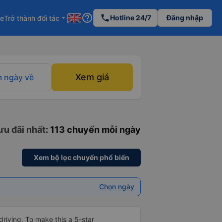
help_outline
phone
Hotline 24/7
Đăng nhập
re
Trở thành đối tác
arrow_drop_down
Xem giá
 ngày về
ưu đãi nhất
: 113 chuyến mỗi ngày
Xem bộ lọc chuyến phổ biến
Chọn ngày
driving. To make this a 5-star