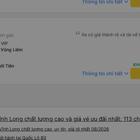
keyboard_arrow_down
Thông tin chi tiết
up up their lovers. If you ar
this bus, please don’t hesita
comfortable enough for you 
Xe có giá thành rẻ và tài xế 
nh giá)
 VIP
 Vũng Liêm
KH
ối Tiên
keyboard_arrow_down
Thông tin chi tiết
nh Long chất lượng cao và giá vé ưu đãi nhất: 113 c
ĩnh Long chất lượng cao, uy tín, giá rẻ nhất 08/2026
ởi hành tại Quốc Lộ 80