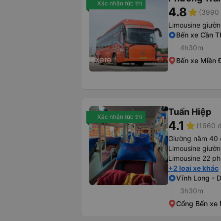
Xác nhận tức thì
4.8
star
(3990 
Limousine giườ
Bến xe Cần T
4h30m
Bến xe Miền 
Tuấn Hiệp
Xác nhận tức thì
4.1
star
(1660 đ
Giường nằm 40 
Limousine giườ
Limousine 22 ph
+2 loại xe khác
Vĩnh Long - 
3h30m
Cổng Bến xe 