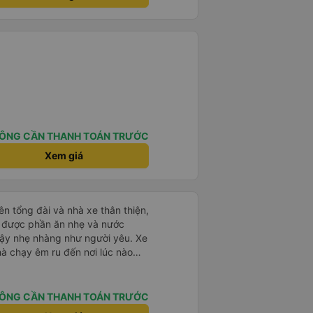
á lạnh, và chăn mền thì hơi cũ,
 để sạc điện thoại hoạt động
thứ khá sạch sẽ. Chúng tôi trở về
 Nhà ga B2, Lối ra 8) trên một
 ghế ngả. Xe ít rộng rãi hơn,
tốt hơn nhiều so với một chuyến
 Chúng tôi cũng dừng lại gần Nha
ến ga bằng xe buýt nhỏ. Họ
ong suốt chuyến đi, và có thể
. Tôi khuyên bạn nên chọn
ÔNG CẦN THANH TOÁN TRƯỚC
 VIP.
Xem giá
ên tổng đài và nhà xe thân thiện,
ạy được phần ăn nhẹ và nước
dậy nhẹ nhàng như người yêu. Xe
hà chạy êm ru đến nơi lúc nào
dly and helpful. Before getting on
ght meals and drinks. When the
ÔNG CẦN THANH TOÁN TRƯỚC
woke us up as they were waking