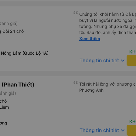
Chúng tôi khởi hành từ Đà Lạ
buýt vì là người nước ngoài
đánh giá)
tưởng. Nhưng phụ xe đã gọi
 Đôi 24 chỗ
tôi. Sau đó, anh ấy đích thân
tiên đi xe giường nằm với ha
Xem thêm
tôi không chắc chắn khi nào
uống. Tôi rất ngạc nhiên khi
KH
 Nông Lâm (Quốc Lộ 1A)
Thơ và mọi người xuống xe 
keyboard_arrow_down
Thông tin chi tiết
thức chúng tôi dậy và đảm b
chung, đó là một trải nghiệm
chăn, và đủ chỗ cho 1 người 
(Phan Thiết)
Tôi rất hài lòng với phương
Phương Anh
ánh giá)
chỗ
Liêm
KH
ương
keyboard_arrow_down
Thông tin chi tiết