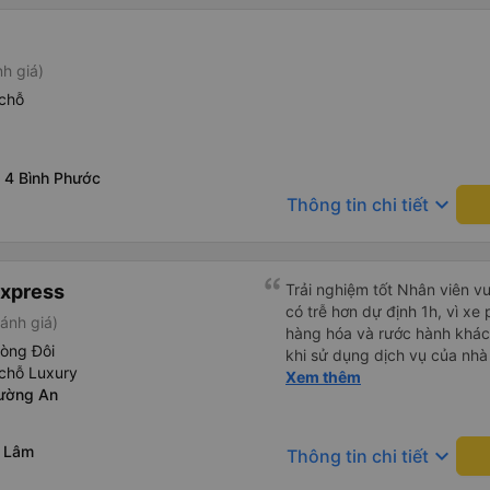
nh giá)
chỗ
ã 4 Bình Phước
keyboard_arrow_down
Thông tin chi tiết
Express
Trải nghiệm tốt Nhân viên vu
có trễ hơn dự định 1h, vì xe
ánh giá)
hàng hóa và rước hành khách
hòng Đôi
khi sử dụng dịch vụ của nhà 
chỗ Luxury
thiệu cho người thân sử dụn
Xem thêm
ường An
g Lâm
keyboard_arrow_down
Thông tin chi tiết