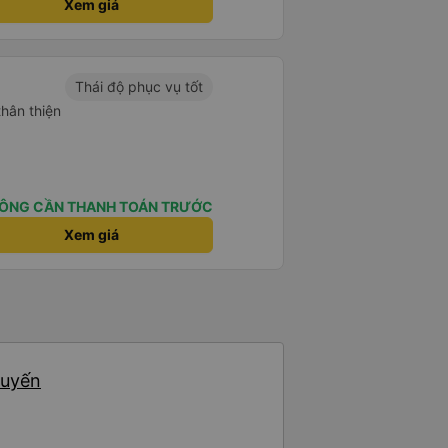
Xem giá
e foreigners and planning to take
te as the seats are big and
to sleep on.
Thái độ phục vụ tốt
thân thiện
ÔNG CẦN THANH TOÁN TRƯỚC
Xem giá
huyến