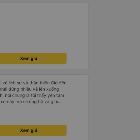
Xem giá
i vẻ lịch sự và thân thiện Giờ đến
 phải dừng nhiều và lên xuống
, nói chung là tối thấy yên tâm
xe này, và sẽ ủng hộ và giới
g dịch vụ của nhà xe này
Xem giá