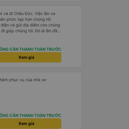
t và đi Châu Đức. Việc lên xe
 nên phức tạp hơn chúng tôi
 điện và gửi địa điểm cho chúng
 đi giúp chúng tôi. Đó là lần đầu
i đứa trẻ nhỏ khá thú vị. Chúng
 xe sẽ dừng lại để nghỉ hoặc ăn
 xe dừng lại lúc nửa đêm ở Cần
ÔNG CẦN THANH TOÁN TRƯỚC
ăn. Khi đến điểm dừng, họ đánh
Xem giá
ảo chúng tôi đã sẵn sàng. Nhìn
 tốt. Mỗi giường đều có gối và
lớn và 1 trẻ em nằm thoải mái.
 châm phục vụ của nhà xe
ÔNG CẦN THANH TOÁN TRƯỚC
Xem giá