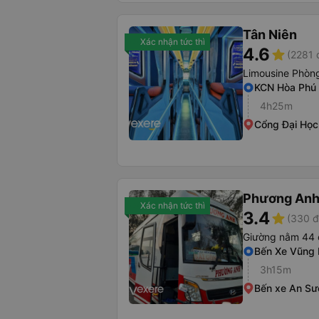
Tân Niên
Xác nhận tức thì
4.6
star
(2281 
Limousine Phòng
KCN Hòa Phú
4h25m
Cổng Đại Học
Phương Anh 
Xác nhận tức thì
3.4
star
(330 đ
Giường nằm 44 
Bến Xe Vũng 
3h15m
Bến xe An S