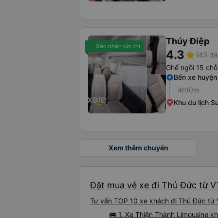
Thúy Điệp
Xác nhận tức thì
4.3
star
(43 đá
Ghế ngồi 15 chỗ
Bến xe huyện
4h10m
Khu du lịch Su
Xem thêm chuyến
Đặt mua vé xe đi Thủ Đức từ Vĩ
Tư vấn TOP 10 xe khách đi Thủ Đức từ V
🚌 1. Xe Thiện Thành Limousine kh