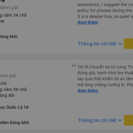
experience, I suggest the 
đánh giá)
policy for phones during the
ng nằm 34 chỗ
It is a sleeper bus, so quiet 
hơ
Wi-Fi password clearly insid
Xem thêm
would definitely ride with them again! --------
lượng tốt và tài xế lái xe rấ
Đông Mới
hơn, tôi góp ý nhà xe nên có
keyboard_arrow_down
Thông tin chi tiết
lặng (tắt âm thanh điện tho
phiền hành khách khác ngủ.
mật khẩu Wi-Fi trong xe để
Tôi vẫn sẽ tiếp tục ủng hộ nh
Tôi đi Chuyến xe từ Long Th
đúng giờ, hành trình êm thuậ
ánh giá)
tay quả thật khiến tôi an tâm, mãn ý. Đường xa muôn dặm
chỗ
mà lòng chẳng vướng lo. Ph
ng nằm 36 chỗ
cẩn, hiếm thấy giữa thời buổi
Xem thêm
òng đôi
Xin gửi lời tán dương chân 
hưng thịnh, vạn lộ bình an.”
Dọc Quốc Lộ 1A
keyboard_arrow_down
Thông tin chi tiết
Miền Đông Mới