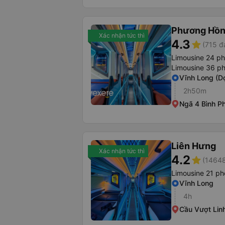
Phương Hồn
Xác nhận tức thì
4.3
star
(715 đ
Limousine 24 p
Limousine 36 p
Vĩnh Long (D
2h50m
Ngã 4 Bình P
Liên Hưng
Xác nhận tức thì
4.2
star
(14648
Limousine 21 p
Vĩnh Long
4h
Cầu Vượt Lin