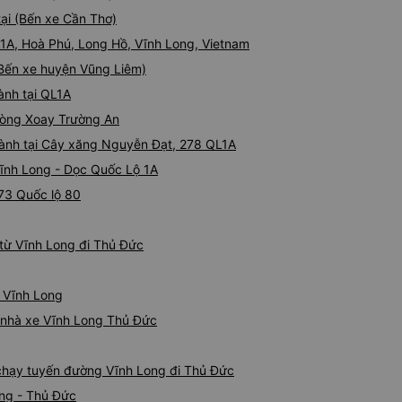
tại (Bến xe Cần Thơ)
QL1A, Hoà Phú, Long Hồ, Vĩnh Long, Vietnam
 (Bến xe huyện Vũng Liêm)
ành tại QL1A
 Vòng Xoay Trường An
hành tại Cây xăng Nguyễn Đạt, 278 QL1A
 Vĩnh Long - Dọc Quốc Lộ 1A
 73 Quốc lộ 80
từ Vĩnh Long đi Thủ Đức
ừ Vĩnh Long
á nhà xe Vĩnh Long Thủ Đức
e chạy tuyến đường Vĩnh Long đi Thủ Đức
ong - Thủ Đức