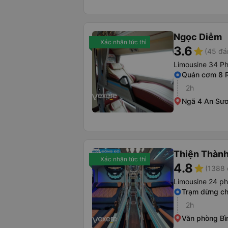
Ngọc Diễm
Xác nhận tức thì
3.6
star
(45 đá
Limousine 34 P
Quán cơm 8 R
2h
Ngã 4 An Sư
Thiện Thành
Xác nhận tức thì
4.8
star
(1388 
Limousine 24 p
Trạm dừng ch
2h
Văn phòng Bì