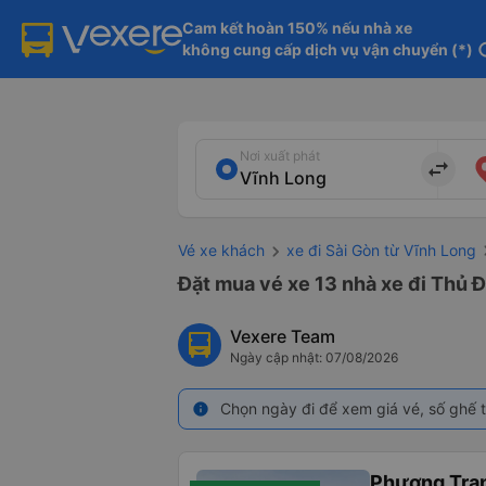
Cam kết hoàn 150% nếu nhà xe

không cung cấp dịch vụ vận chuyển (*)
in
Nơi xuất phát
import_export
Vé xe khách
xe đi Sài Gòn từ Vĩnh Long
Đặt mua vé xe 13 nhà xe đi Thủ Đ
Vexere Team
Ngày cập nhật: 07/08/2026
Chọn ngày đi để xem giá vé, số ghế t
info
Phương Tra