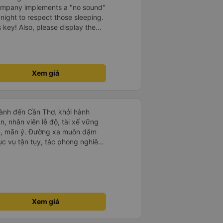
company implements a "no sound"
 night to respect those sleeping.
is key! Also, please display the
e the cabin for convenience. I
------ ​ Xe chất
t an toàn. Để dịch vụ hoàn hảo
 quy định rõ ràng về việc giữ im
Xem giá
ại) vào ban đêm để tránh làm
 Ngoài ra, nhà xe nên dán sẵn
 hành khách dễ dàng sử dụng.
à xe trong tương lai!
ành đến Cần Thơ, khởi hành
n, nhân viên lễ độ, tài xế vững
ục vụ tận tụy, tác phong nghiêm
 kim tiền vội vã. Xã hội loạn đạo.
thành, kính chúc nhà xe ngày một
Xem giá