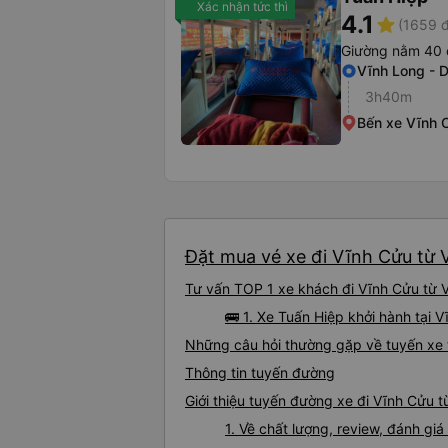
Xác nhận tức thì
4.1
star
(1659 đ
Giường nằm 40 
Vĩnh Long - 
3h40m
Bến xe Vĩnh 
Đặt mua vé xe đi Vĩnh Cửu từ V
Tư vấn TOP 1 xe khách đi Vĩnh Cửu từ V
🚌 1. Xe Tuấn Hiệp khởi hành tại 
Những câu hỏi thường gặp về tuyến xe 
Thông tin tuyến đường
Giới thiệu tuyến đường xe đi Vĩnh Cửu 
1. Về chất lượng, review, đánh gi