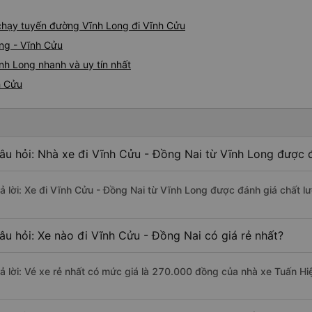
e chạy tuyến đường Vĩnh Long đi Vĩnh Cửu
ong - Vĩnh Cửu
nh Long nhanh và uy tín nhất
h Cửu
âu hỏi: Nhà xe đi Vĩnh Cửu - Đồng Nai từ Vĩnh Long được đ
rả lời: Xe đi Vĩnh Cửu - Đồng Nai từ Vĩnh Long được đánh giá chất l
âu hỏi: Xe nào đi Vĩnh Cửu - Đồng Nai có giá rẻ nhất?
rả lời: Vé xe rẻ nhất có mức giá là 270.000 đồng của nhà xe Tuấn Hi