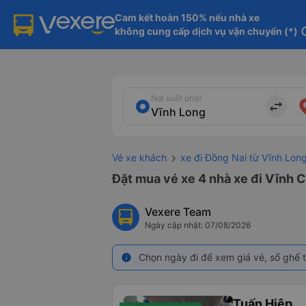
Cam kết hoàn 150% nếu nhà xe

không cung cấp dịch vụ vận chuyển (*)
in
Nơi xuất phát
import_export
Vé xe khách
xe đi Đồng Nai từ Vĩnh Lon
Đặt mua vé xe 4 nhà xe đi Vĩnh C
Vexere Team
Ngày cập nhật: 07/08/2026
Chọn ngày đi để xem giá vé, số ghế t
info
Tuấn Hiệp