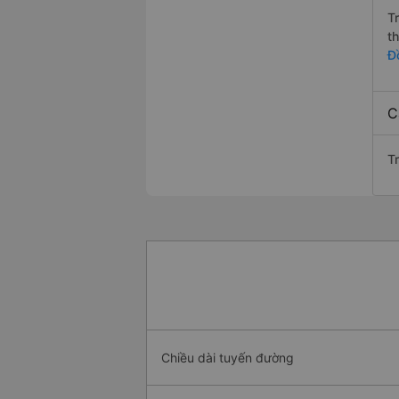
T
t
Đ
C
T
Chiều dài tuyến đường