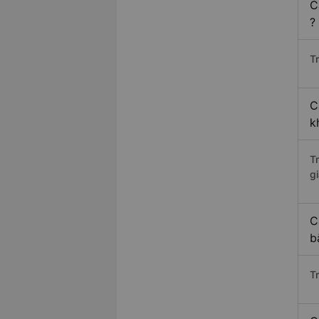
C
?
Tr
C
k
T
gi
C
b
T