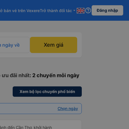
help_outline
Đăng nhập
ở bán vé trên Vexere
Trở thành đối tác
arrow_drop_down
Xem giá
 ngày về
 ưu đãi nhất
: 2 chuyến mỗi ngày
Xem bộ lọc chuyến phổ biến
Chọn ngày
ành đến Cần Thơ, khởi hành