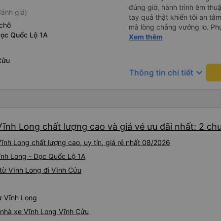
đúng giờ, hành trình êm thuậ
ánh giá)
tay quả thật khiến tôi an tâm, mãn ý. Đường xa muôn dặm
chỗ
mà lòng chẳng vướng lo. Ph
Dọc Quốc Lộ 1A
cẩn, hiếm thấy giữa thời buổi
Xem thêm
Xin gửi lời tán dương chân 
hưng thịnh, vạn lộ bình an.”
Cửu
keyboard_arrow_down
Thông tin chi tiết
ĩnh Long chất lượng cao và giá vé ưu đãi nhất: 2 ch
ĩnh Long chất lượng cao, uy tín, giá rẻ nhất 08/2026
Vĩnh Long - Dọc Quốc Lộ 1A
từ Vĩnh Long đi Vĩnh Cửu
từ Vĩnh Long
á nhà xe Vĩnh Long Vĩnh Cửu