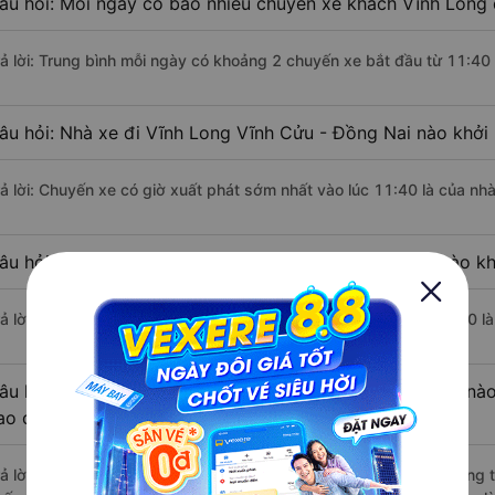
âu hỏi: Mỗi ngày có bao nhiêu chuyến xe khách Vĩnh Long 
rả lời: Trung bình mỗi ngày có khoảng 2 chuyến xe bắt đầu từ 11:40
âu hỏi: Nhà xe đi Vĩnh Long Vĩnh Cửu - Đồng Nai nào khởi
rả lời: Chuyến xe có giờ xuất phát sớm nhất vào lúc 11:40 là của nh
âu hỏi: Nhà xe đi Vĩnh Cửu - Đồng Nai từ Vĩnh Long nào kh
rả lời: Chuyến xe có giờ xuất phát trễ (muộn) nhất là vào lúc 23:00 l
âu hỏi: Review xe đi Vĩnh Cửu - Đồng Nai từ Vĩnh Long nào 
ao cấp nhất?
rả lời: Những hãng xe đi Vĩnh Long Vĩnh Cửu - Đồng Nai chất lượng t