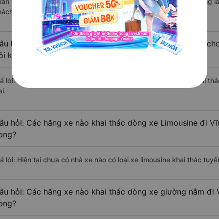
uấn Hiệp đi Vĩnh Cửu - Đồng Nai từ Vĩnh Long với điểm chất lượng l
hách hàng).
âu hỏi: Có loại xe Vĩnh Long Vĩnh Cửu - Đồng Nai dành cho
ôi không?
rả lời: Hiện tại chưa có nhà xe nào có loại xe giường nằm đôi khai t
i.
âu hỏi: Các hãng xe nào khai thác dòng xe Limousine đi V
ong?
rả lời: Hiện tại chưa có nhà xe nào có loại xe limousine khai thác tu
âu hỏi: Các hãng xe nào khai thác dòng xe giường nằm đi 
ong?