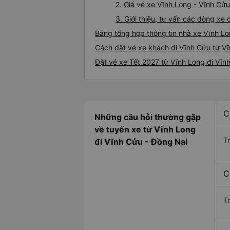
2. Giá vé xe Vĩnh Long - Vĩnh Cửu
3. Giới thiệu, tư vấn các dòng x
Bảng tổng hợp thông tin nhà xe Vĩnh L
Cách đặt vé xe khách đi Vĩnh Cửu từ Vĩ
Đặt vé xe Tết 2027 từ Vĩnh Long đi Vĩn
C
Những câu hỏi thường gặp
về tuyến xe từ Vĩnh Long
T
đi Vĩnh Cửu - Đồng Nai
C
T