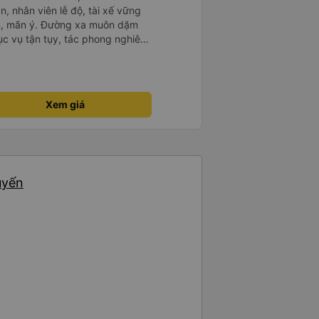
n, nhân viên lễ độ, tài xế vững
ục vụ tận tụy, tác phong nghiêm
 kim tiền vội vã. Xã hội loạn đạo.
thành, kính chúc nhà xe ngày một
Xem giá
uyến