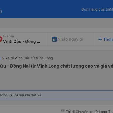
Đơn hàng của tôi
M
fo
Nơi đến
add
Nhập ngày đi
Thêm
xe đi Vĩnh Cửu từ Vĩnh Long
g
ửu - Đồng Nai từ Vĩnh Long chất lượng cao và giá vé
rống và ưu đãi khi đặt vé
Tôi đi Chuyến xe từ Long Th