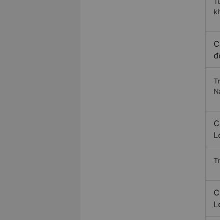
T
k
C
đ
T
Na
C
L
T
C
L