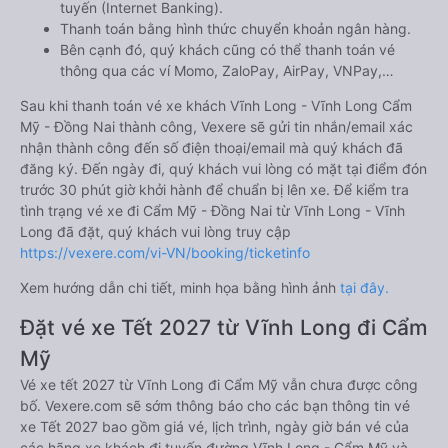
tuyến (Internet Banking).
Thanh toán bằng hình thức chuyển khoản ngân hàng.
Bên cạnh đó, quý khách cũng có thể thanh toán vé
thông qua các ví Momo, ZaloPay, AirPay, VNPay,…
Sau khi thanh toán vé xe khách Vĩnh Long - Vĩnh Long Cẩm
Mỹ - Đồng Nai thành công, Vexere sẽ gửi tin nhắn/email xác
nhận thành công đến số điện thoại/email mà quý khách đã
đăng ký. Đến ngày đi, quý khách vui lòng có mặt tại điểm đón
trước 30 phút giờ khởi hành để chuẩn bị lên xe. Để kiểm tra
tình trạng vé xe đi Cẩm Mỹ - Đồng Nai từ Vĩnh Long - Vĩnh
Long đã đặt, quý khách vui lòng truy cập
https://vexere.com/vi-VN/booking/ticketinfo
Xem hướng dẫn chi tiết, minh họa bằng hình ảnh
tại đây.
Đặt vé xe Tết 2027 từ Vĩnh Long đi Cẩm
Mỹ
Vé xe tết 2027 từ Vĩnh Long đi Cẩm Mỹ vẫn chưa được công
bố. Vexere.com sẽ sớm thông báo cho các bạn thông tin vé
xe Tết 2027 bao gồm giá vé, lịch trình, ngày giờ bán vé của
các hãng xe khách đi tuyến đường Vĩnh Long - Cẩm Mỹ và