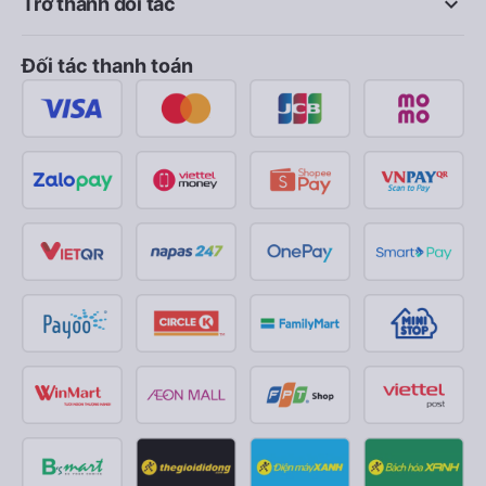
keyboard_arrow_down
Trở thành đối tác
Đối tác thanh toán