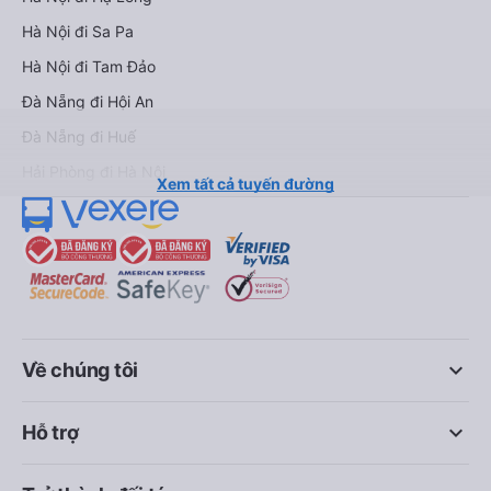
Hà Nội đi Sa Pa
Hà Nội đi Tam Đảo
Đà Nẵng đi Hội An
Đà Nẵng đi Huế
Hải Phòng đi Hà Nội
Xem tất cả tuyến đường
keyboard_arrow_down
Về chúng tôi
keyboard_arrow_down
Hỗ trợ