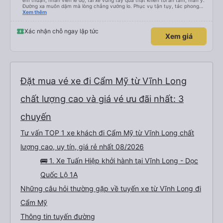
êm thuận, nhân viên lễ độ, tài xế vững tay quả thật khiến tôi an tâm, mãn ý.
Đường xa muôn dặm mà lòng chẳng vướng lo. Phục vụ tận tụy, tác phong
nghiêm cẩn, hiếm thấy giữa thời buổi kim tiền vội vã. Xã hội loạn đạo. Xin gửi
Xem thêm
lời tán dương chân thành, kính chúc nhà xe ngày một hưng thịnh, vạn lộ bình
an.”
Xác nhận chỗ ngay lập tức
Xem giá
Đặt mua vé xe đi Cẩm Mỹ từ Vĩnh Long
chất lượng cao và giá vé ưu đãi nhất: 3
chuyến
Tư vấn TOP 1 xe khách đi Cẩm Mỹ từ Vĩnh Long chất
lượng cao, uy tín, giá rẻ nhất 08/2026
🚌 1. Xe Tuấn Hiệp khởi hành tại Vĩnh Long - Dọc
Quốc Lộ 1A
Những câu hỏi thường gặp về tuyến xe từ Vĩnh Long đi
Cẩm Mỹ
Thông tin tuyến đường