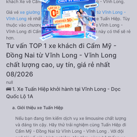
khách Xe về Cẩm Mỹ - Đồng Nai từ Vĩnh Long - Vĩnh Long.
Giá vé
xe giường nằm đi Cẩm Mỹ - Đồng Nai từ Vĩnh Long -
Vĩnh Long
rẻ nhất là 310000VND của hãng xe Tuấn Hiệp. Tùy
thuộc vào chương trình khuyến mãi, giá vé Xe Vĩnh Long -
Vĩnh Long đi Cẩm Mỹ - Đồng Nai giường nằm này có thể sẽ rẻ
hơn.
Tư vấn TOP 1 xe khách đi Cẩm Mỹ -
Đồng Nai từ Vĩnh Long - Vĩnh Long
chất lượng cao, uy tín, giá rẻ nhất
08/2026
null
🚌 1. Xe Tuấn Hiệp khởi hành tại Vĩnh Long - Dọc
Quốc Lộ 1A
a. Giới thiệu xe Tuấn Hiệp
Nếu bạn đang tìm kiếm dịch vụ xe limousine chất lượng
và đáng tin cậy. Hãy thử trải nghiệm cùng Tuấn Hiệp đi
Cẩm Mỹ - Đồng Nai từ Vĩnh Long - Vĩnh Long . Với đội