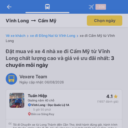
arrow_back
-30k
Vĩnh Long
Cẩm Mỹ
Chọn ngày
Vé xe khách
xe đi Đồng Nai từ Vĩnh Long
xe đi Cẩm Mỹ từ Vĩnh
Long
Đặt mua vé xe 4 nhà xe đi Cẩm Mỹ từ Vĩnh
Long chất lượng cao và giá vé ưu đãi nhất
: 3
chuyến mỗi ngày
Vexere Team
Ngày cập nhật: 06/08/2026
Tuấn Hiệp
4.1
Giường nằm 40 chỗ
(1657 đánh giá)
Vĩnh Long - Dọc Quốc Lộ 1A
5 giờ 50 phút
Bễn xe Sông Ray
Tôi đi Chuyến xe từ Long Thành đến Cần Thơ, khởi hành đúng giờ, hành trình