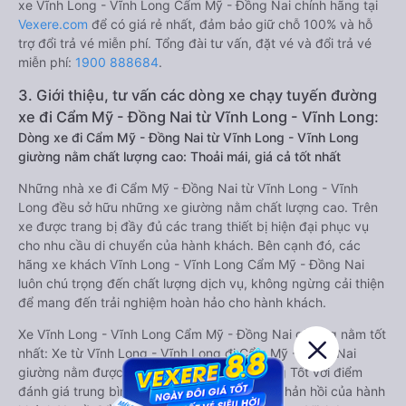
xe Vĩnh Long - Vĩnh Long Cẩm Mỹ - Đồng Nai chính hãng tại
Vexere.com
để có giá rẻ nhất, đảm bảo giữ chỗ 100% và hỗ
trợ đổi trả vé miễn phí. Tổng đài tư vấn, đặt vé và đổi trả vé
miễn phí:
1900 888684
.
3. Giới thiệu, tư vấn các dòng xe chạy tuyến đường
xe đi Cẩm Mỹ - Đồng Nai từ Vĩnh Long - Vĩnh Long:
Dòng xe đi Cẩm Mỹ - Đồng Nai từ Vĩnh Long - Vĩnh Long
giường nằm chất lượng cao: Thoải mái, giá cả tốt nhất
Những nhà xe đi Cẩm Mỹ - Đồng Nai từ Vĩnh Long - Vĩnh
Long đều sở hữu những xe giường nằm chất lượng cao. Trên
xe được trang bị đầy đủ các trang thiết bị hiện đại phục vụ
cho nhu cầu di chuyển của hành khách. Bên cạnh đó, các
hãng xe khách Vĩnh Long - Vĩnh Long Cẩm Mỹ - Đồng Nai
luôn chú trọng đến chất lượng dịch vụ, không ngừng cải thiện
để mang đến trải nghiệm hoàn hảo cho hành khách.
Xe Vĩnh Long - Vĩnh Long Cẩm Mỹ - Đồng Nai giường nằm tốt
nhất: Xe từ Vĩnh Long - Vĩnh Long đi Cẩm Mỹ - Đồng Nai
giường nằm được đánh giá chung chất lượng Tốt với điểm
đánh giá trung bình từ 4.1/5 dựa trên 1656 phản hồi của hành