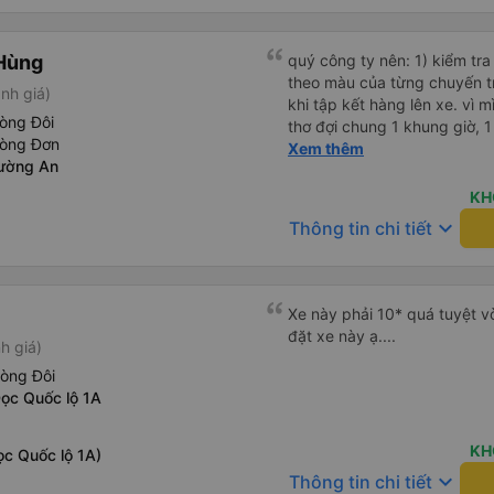
05527 Cảm ơn tài xế xe nhưn
cách thực hiện, hãy xem Go
Hùng
nào, &quot;B Bạn bị sao vậy
quý công ty nên: 1) kiểm tra và dán tem hành lý cho khách
bạn vậy?&quot; Bây giờ là 2:
theo màu của từng chuyến 
nh giá)
bằng xe bu lông Limousine. Tô
khi tập kết hàng lên xe. vì 
òng Đôi
tôi quá ngu ngốc. Tôi vẫn đ
thơ đợi chung 1 khung giờ, 1 địa điểm. vì là 
hòng Đơn
nếu không có tài xế... Cảm ơ
của quý công ty nên rất hài l
Xem thêm
ường An
mong muốn đội ngũ nhân viê
cải thiện ngày một phát triển. 2) đồng nhất về cách giao t
KH
và CSKH nhẹ nhàng, chu đáo
keyboard_arrow_down
Thông tin chi tiết
là nhà xe được yêu thích và lựa 
ơn quý anh chị em cty cũng
tiếp nhận. " khách hàng thân
thời sinh viên"
Xe này phải 10* quá tuyệt vờ
đặt xe này ạ....
h giá)
hòng Đôi
Dọc Quốc lộ 1A
KH
ọc Quốc lộ 1A)
keyboard_arrow_down
Thông tin chi tiết