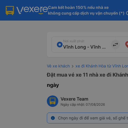
Cam kết hoàn 150% nếu nhà xe

không cung cấp dịch vụ vận chuyển (*)
in
Nơi xuất phát
import_export
Vé xe khách
xe đi Khánh Hòa từ Vĩnh Lo
Đặt mua vé xe 11 nhà xe đi Khánh
ngày
Vexere Team
Ngày cập nhật: 07/08/2026
Chọn ngày đi để xem giá vé, số ghế t
info