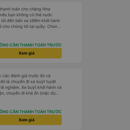
 thanh toán cho chặng Nha
i nếu bạn không có thẻ nước
 tôi đến bến xe (điểm khởi hành
vé cho chúng tôi tại quầy. Chúng
iều về trực tiếp tại quầy, vì giá
 nhau. Đầu tiên, chúng tôi đi xe
 đó chuyển sang xe giường nằm.
ÔNG CẦN THANH TOÁN TRƯỚC
eo áo len ấm hoặc áo khoác
Xem giá
á lạnh, và chăn mền thì hơi cũ,
 để sạc điện thoại hoạt động
thứ khá sạch sẽ. Chúng tôi trở về
 Nhà ga B2, Lối ra 8) trên một
ọc các đánh giá trước đó và
 ghế ngả. Xe ít rộng rãi hơn,
 đó là chuyến đi xe buýt tuyệt
tốt hơn nhiều so với một chuyến
rải nghiệm. Xe buýt khởi hành và
 Chúng tôi cũng dừng lại gần Nha
iện, chuyến đi khá ổn (mặc dù
ến ga bằng xe buýt nhỏ. Họ
c trưng của Việt Nam ^^), và chỗ
ong suốt chuyến đi, và có thể
c sự rất hài lòng.
. Tôi khuyên bạn nên chọn
ÔNG CẦN THANH TOÁN TRƯỚC
 VIP.
Xem giá