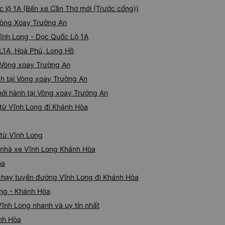
ốc lộ 1A (Bến xe Cần Thơ mới (Trước cổng))
 Vòng Xoay Trường An
 Vĩnh Long - Dọc Quốc Lộ 1A
QL1A, Hoà Phú, Long Hồ
i Vòng xoay Trường An
h tại Vòng xoay Trường An
hởi hành tại Vòng xoay Trường An
từ Vĩnh Long đi Khánh Hòa
 từ Vĩnh Long
iá nhà xe Vĩnh Long Khánh Hòa
òa
e chạy tuyến đường Vĩnh Long đi Khánh Hòa
ong - Khánh Hòa
ĩnh Long nhanh và uy tín nhất
ánh Hòa