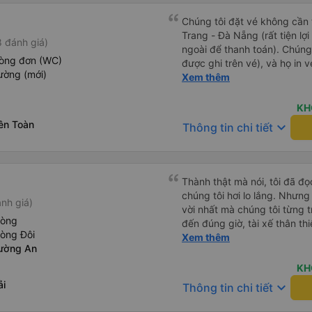
Chúng tôi đặt vé không cần
Trang - Đà Nẵng (rất tiện lợ
 đánh giá)
ngoài để thanh toán). Chúng
hòng đơn (WC)
được ghi trên vé), và họ in 
ường (mới)
tôi cũng quyết định mua vé ch
Xem thêm
vé trên ứng dụng cũng giống
buýt nhỏ đến điểm hẹn, sau
KH
Tôi khuyên bạn nên mang th
ên Toàn
keyboard_arrow_down
Thông tin chi tiết
mỏng, vì thỉnh thoảng trời kh
nhưng vẫn có sẵn. Cổng USB
tốt, và có giấy vệ sinh. Mọi 
từ Đà Nẵng (bến xe Đà Nẵng,
Thành thật mà nói, tôi đã đ
loại xe buýt khác với ba hàng
chúng tôi hơi lo lắng. Nhưng
nh giá)
nhưng vẫn khá thoải mái và 
vời nhất mà chúng tôi từng t
đi 8-10 tiếng ngồi một chỗ.
hòng
đến đúng giờ, tài xế thân th
Trang và sau đó được đưa đ
hòng Đôi
vẫn hơi xóc, nhưng đó là đặ
Xem thêm
cũng vận chuyển hàng hóa tr
ường An
ngồi thoải mái. Chúng tôi thự
sẽ có những điểm dừng chân
KH
công ty này và đặt chỗ ngồi
ải
keyboard_arrow_down
Thông tin chi tiết