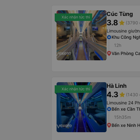
Cúc Tùng
Xác nhận tức thì
3.8
star
(3790 
Limousine giườ
Khu Công Ngh
12h
Văn Phòng C
Hà Linh
Xác nhận tức thì
4.3
star
(1430 
Limousine 24 P
Bến xe Cần T
15h35m
Bến xe Ninh 