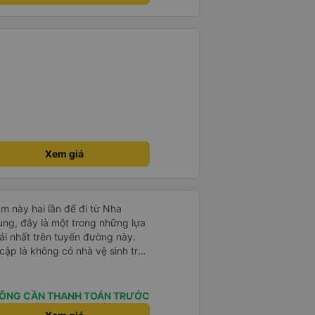
Xem giá
m này hai lần để đi từ Nha
ng, đây là một trong những lựa
i nhất trên tuyến đường này.
cập là không có nhà vệ sinh trên
chịu trên một hành trình dài
có các điểm dừng thường xuyên,
. Chuyến đi gần đây nhất của tôi
ÔNG CẦN THANH TOÁN TRƯỚC
e bị chậm khoảng một tiếng,