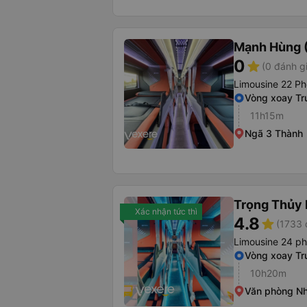
Mạnh Hùng (
0
star
(0 đánh g
Limousine 22 Ph
Vòng xoay Tr
11h15m
Ngã 3 Thành
Trọng Thủy 
Xác nhận tức thì
4.8
star
(1733 
Limousine 24 p
Vòng xoay Tr
10h20m
Văn phòng Nh