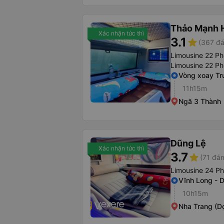
Thảo Mạnh 
Xác nhận tức thì
3.1
star
(367 đá
Limousine 22 Ph
Limousine 22 P
Vòng xoay Tr
11h15m
Ngã 3 Thành
Dũng Lệ
Xác nhận tức thì
3.7
star
(71 đán
Limousine 24 P
Vĩnh Long - 
10h15m
Nha Trang (D