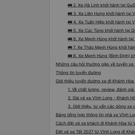
🚌 2. Xe Hà Linh khởi hành tại Qu
🚌 3. Xe Liên Hưng khởi hành tại
🚌 4. Xe Tuấn Hiệp khởi hành tại
🚌 5. Xe Cúc Tùng khởi hành tại 
🚌 6. Xe Mạnh Hùng khởi hành tạ
🚌 7. Xe Thảo Mạnh Hùng khởi hàn
🚌 8. Xe Mạnh Hùng (Bình Định) k
Những câu hỏi thường gặp về tuyến xe 
Thông tin tuyến đường
Giới thiệu tuyến đường xe đi Khánh Hòa
1. Về chất lượng, review, đánh g
2. Giá vé xe Vĩnh Long - Khánh H
3. Giới thiệu, tư vấn các dòng x
Bảng tổng hợp thông tin nhà xe Vĩnh L
Cách đặt vé xe khách đi Khánh Hòa từ V
Đặt vé xe Tết 2027 từ Vĩnh Long đi Kh