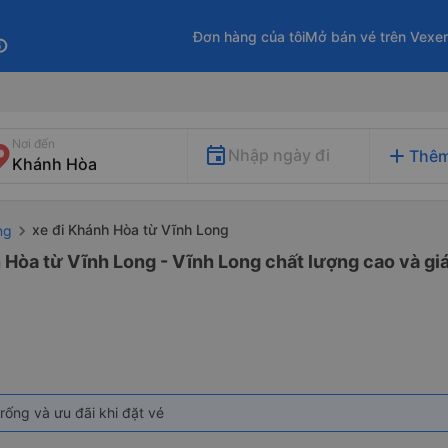
Đơn hàng của tôi
Mở bán vé trên Vexe
fo
Nơi đến
add
Nhập ngày đi
Thêm
xe đi Khánh Hòa từ Vĩnh Long
ng
 Hòa từ Vĩnh Long - Vĩnh Long chất lượng cao và giá
rống và ưu đãi khi đặt vé