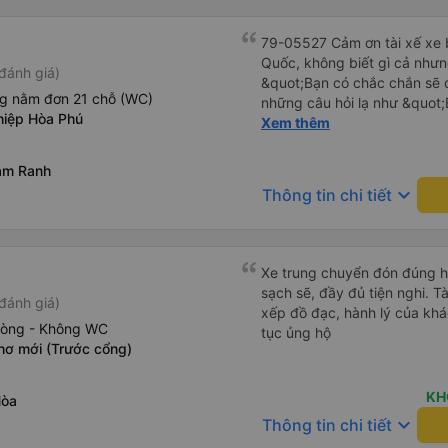
79-05527 Cảm ơn tài xế xe b
Quốc, không biết gì cả nhưn
đánh giá)
&quot;Bạn có chắc chắn sẽ 
ng nằm đơn 21 chỗ (WC)
những câu hỏi lạ như &quot;
iệp Hòa Phú
sạn của chúng tôi không?&q
Xem thêm
của mọi thứ. Vốn dĩ tôi đến
báo lúc đó nhưng tài xế bảo
am Ranh
và thậm chí còn đón tôi tại 
keyboard_arrow_down
Thông tin chi tiết
buổi sáng. ngu ngốc đến mức 
tài xế không ở đó, tôi vẫn đ
nó chắc hẳn rất nguy hiểm..
buýt 79-05527 rất nhiều tài
Xe trung chuyển đón đúng h, 
không biết gì nhưng tài xế đ
sạch sẽ, đầy đủ tiện nghi. Tà
đánh giá)
liên tục hỏi trên Google Ma
xếp đồ đạc, hành lý của khá
hỏi những câu hỏi kỳ lạ, &q
hòng - Không WC
tục ủng hộ
khách sạn của chúng tôi khô
hơ mới (Trước cổng)
2h30 sáng nhưng lúc đó khô
ngủ thêm và đợi ở trạm xăn
KH
Hòa
bằng xe limousine vào buổi sá
keyboard_arrow_down
vì tôi trông ngu ngốc quá.. 
Thông tin chi tiết
tài xế thì sẽ rất nguy hiểm..