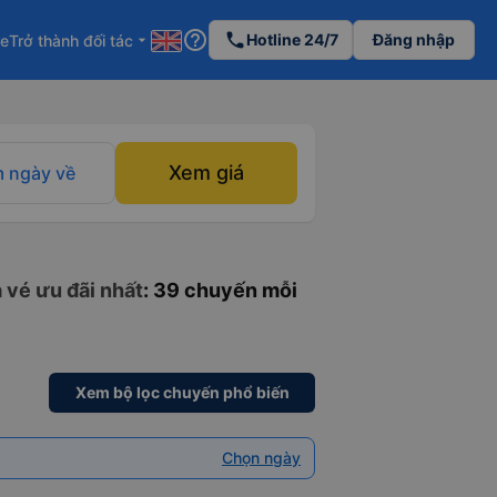
help_outline
phone
Hotline 24/7
Đăng nhập
re
Trở thành đối tác
arrow_drop_down
Xem giá
 ngày về
 vé ưu đãi nhất
: 39 chuyến mỗi
Xem bộ lọc chuyến phổ biến
Chọn ngày