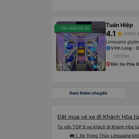
Tuấn Hiệp
Xác nhận tức thì
4.1
star
(1659 đ
Limousine giườ
Vĩnh Long - 
12h30m
Bến Xe Phía 
Xem thêm chuyến
Đặt mua vé xe đi Khánh Hòa từ
Tư vấn TOP 8 xe khách đi Khánh Hòa từ 
🚌 1. Xe Trọng Thủy Limousine khở