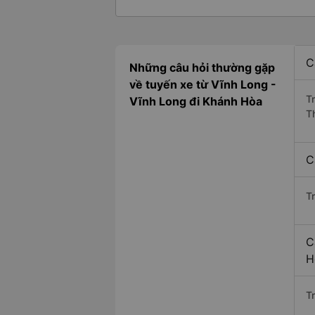
C
Những câu hỏi thường gặp
về tuyến xe từ Vĩnh Long -
T
Vĩnh Long đi Khánh Hòa
T
C
T
C
H
Tr