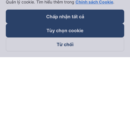
Quản lý cookie. Tìm hiểu thêm trong
Chính sách Cookie
.
Chấp nhận tất cả
Tùy chọn cookie
Từ chối
Theo dõi chúng tôi trên
Facebook
Tiktok
Youtube
Công ty TNHH Thương Mại Dịch Vụ Vexere
Địa chỉ đăng ký kinh doanh: 8C Chữ Đồng Tử, Phường Tân
Sơn Nhất, TP. Hồ Chí Minh, Việt Nam
Địa chỉ
:
Lầu 2, toà nhà H3 Circo Hoàng Diệu, 384 Hoàng Diệu,
Phường Khánh Hội, TP Hồ Chí Minh, Việt Nam
Tầng 3, toà nhà 101 Láng Hạ, 101 Láng Hạ, Phường Láng, TP.
Hà Nội, Việt Nam
Giấy chứng nhận ĐKKD số 0315133726 do Sở KH và ĐT TP.