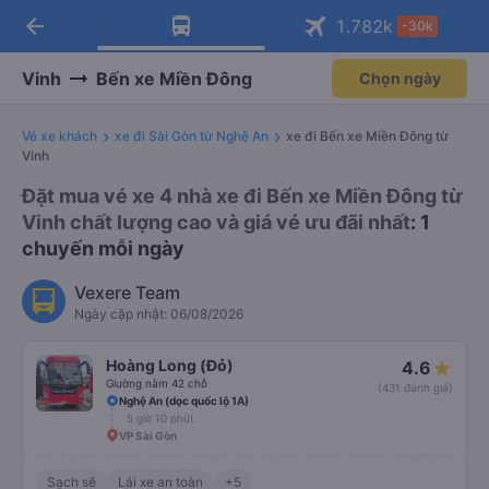
arrow_back
Tải app Vexere ngay!
Tải app Vexere
1.782
k
-30k
Mở app
Mở app
Nhận ưu đãi thành viên độc
-30k/ghế khi đặt vé máy bay qua
quyền
app
Vinh
Bến xe Miền Đông
Chọn ngày
Vé xe khách
xe đi Sài Gòn từ Nghệ An
xe đi Bến xe Miền Đông từ
Vinh
Đặt mua vé xe 4 nhà xe đi Bến xe Miền Đông từ
Vinh chất lượng cao và giá vé ưu đãi nhất
: 1
chuyến mỗi ngày
Vexere Team
Ngày cập nhật: 06/08/2026
Hoàng Long (Đỏ)
4.6
Giường nằm 42 chỗ
(431 đánh giá)
Nghệ An (dọc quốc lộ 1A)
5 giờ 10 phút
VP Sài Gòn
Sạch sẽ
Lái xe an toàn
+5