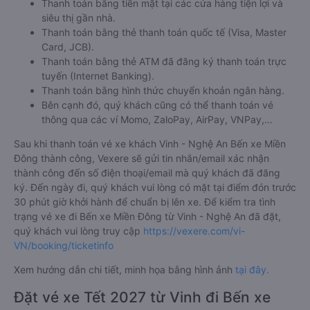
Thanh toán bằng tiền mặt tại các cửa hàng tiện lợi và
siêu thị gần nhà.
Thanh toán bằng thẻ thanh toán quốc tế (Visa, Master
Card, JCB).
Thanh toán bằng thẻ ATM đã đăng ký thanh toán trực
tuyến (Internet Banking).
Thanh toán bằng hình thức chuyển khoản ngân hàng.
Bên cạnh đó, quý khách cũng có thể thanh toán vé
thông qua các ví Momo, ZaloPay, AirPay, VNPay,…
Sau khi thanh toán vé xe khách Vinh - Nghệ An Bến xe Miền
Đông thành công, Vexere sẽ gửi tin nhắn/email xác nhận
thành công đến số điện thoại/email mà quý khách đã đăng
ký. Đến ngày đi, quý khách vui lòng có mặt tại điểm đón trước
30 phút giờ khởi hành để chuẩn bị lên xe. Để kiểm tra tình
trạng vé xe đi Bến xe Miền Đông từ Vinh - Nghệ An đã đặt,
quý khách vui lòng truy cập
https://vexere.com/vi-
VN/booking/ticketinfo
Xem hướng dẫn chi tiết, minh họa bằng hình ảnh
tại đây.
Đặt vé xe Tết 2027 từ Vinh đi Bến xe