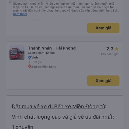
Giường nằm thoải mái . Nhân viên vui vẻ nhiệt tình hành khách muốn gì là
được đó 😆 . Tài xế chuyên nghiệp lái xe an toàn . Xe sạch sẽ có ổ sạc tại
giường rất tiện nghi . Xe chạy đúng giờ và được sắp xếp đúng chỗ như đã đặt
. Điểm 10 cho hoàng long đỏ 👍
Xem thêm
Xem giá
Thành Nhân - Hải Phòng
2.3
Giường nằm 40 chỗ
(33 đánh giá)
Vinh
23 giờ
Bến xe Miền Đông
Xem giá
Đặt mua vé xe đi Bến xe Miền Đông từ
Vinh chất lượng cao và giá vé ưu đãi nhất:
1 chuyến