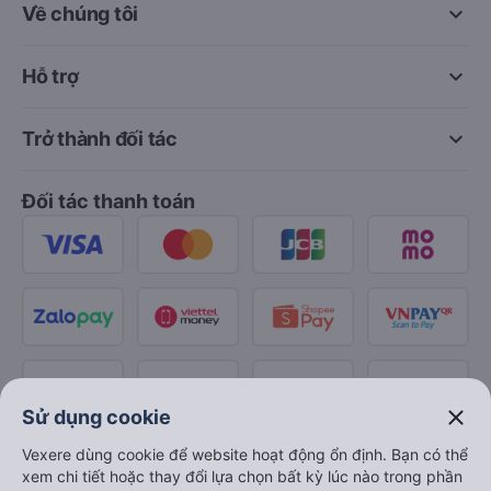
keyboard_arrow_down
Về chúng tôi
keyboard_arrow_down
Hỗ trợ
keyboard_arrow_down
Trở thành đối tác
Đối tác thanh toán
close
Sử dụng cookie
Vexere dùng cookie để website hoạt động ổn định. Bạn có thể
xem chi tiết hoặc thay đổi lựa chọn bất kỳ lúc nào trong phần