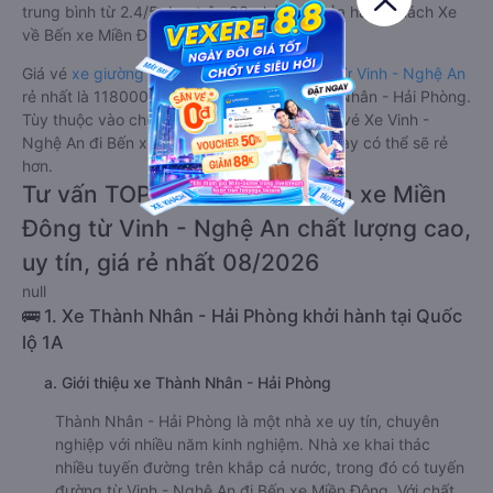
trung bình từ 2.4/5 dựa trên 33 phản hồi của hành khách Xe
về Bến xe Miền Đông từ Vinh - Nghệ An.
Giá vé
xe giường nằm đi Bến xe Miền Đông từ Vinh - Nghệ An
rẻ nhất là 1180000VND của hãng xe Thành Nhân - Hải Phòng.
Tùy thuộc vào chương trình khuyến mãi, giá vé Xe Vinh -
Nghệ An đi Bến xe Miền Đông giường nằm này có thể sẽ rẻ
hơn.
Tư vấn TOP 1 xe khách đi Bến xe Miền
Đông từ Vinh - Nghệ An chất lượng cao,
uy tín, giá rẻ nhất 08/2026
null
🚌 1. Xe Thành Nhân - Hải Phòng khởi hành tại Quốc
lộ 1A
a. Giới thiệu xe Thành Nhân - Hải Phòng
Thành Nhân - Hải Phòng là một nhà xe uy tín, chuyên
nghiệp với nhiều năm kinh nghiệm. Nhà xe khai thác
nhiều tuyến đường trên khắp cả nước, trong đó có tuyến
đường từ Vinh - Nghệ An đi Bến xe Miền Đông. Với chất