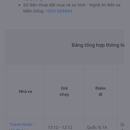
Số điện thoại đặt mua vé xe Vinh - Nghệ An Bến xe
Miền Đông:
1900 888684
Bảng tổng hợp thông tin 
Giờ
Điểm
Nhà xe
chạy
đi
Thành Nhân -
Quầy
13:12 - 13:12
Quốc lộ 1A