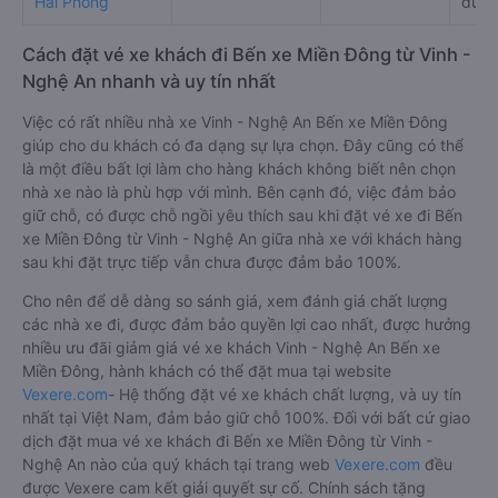
Hải Phòng
đườn
Cách đặt vé xe khách đi Bến xe Miền Đông từ Vinh -
Nghệ An nhanh và uy tín nhất
Việc có rất nhiều nhà xe Vinh - Nghệ An Bến xe Miền Đông
giúp cho du khách có đa dạng sự lựa chọn. Đây cũng có thể
là một điều bất lợi làm cho hàng khách không biết nên chọn
nhà xe nào là phù hợp với mình. Bên cạnh đó, việc đảm bảo
giữ chỗ, có được chỗ ngồi yêu thích sau khi đặt vé xe đi Bến
xe Miền Đông từ Vinh - Nghệ An giữa nhà xe với khách hàng
sau khi đặt trực tiếp vẫn chưa được đảm bảo 100%.
Cho nên để dễ dàng so sánh giá, xem đánh giá chất lượng
các nhà xe đi, được đảm bảo quyền lợi cao nhất, được hưởng
nhiều ưu đãi giảm giá vé xe khách Vinh - Nghệ An Bến xe
Miền Đông, hành khách có thể đặt mua tại website
Vexere.com
- Hệ thống đặt vé xe khách chất lượng, và uy tín
nhất tại Việt Nam, đảm bảo giữ chỗ 100%. Đối với bất cứ giao
dịch đặt mua vé xe khách đi Bến xe Miền Đông từ Vinh -
Nghệ An nào của quý khách tại trang web
Vexere.com
đều
được Vexere cam kết giải quyết sự cố. Chính sách tặng