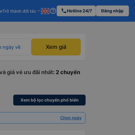
help_outline
phone
Hotline 24/7
Đăng nhập
re
Trở thành đối tác
arrow_drop_down
Xem giá
 ngày về
à giá vé ưu đãi nhất
: 2 chuyến
Xem bộ lọc chuyến phổ biến
Chọn ngày