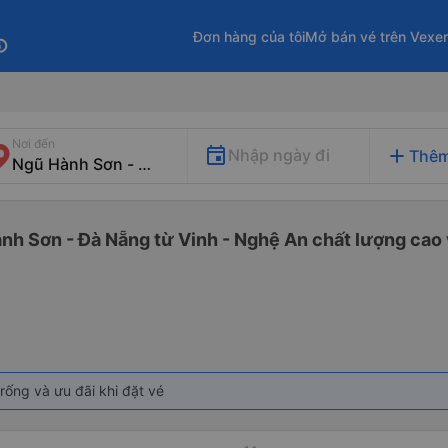
Đơn hàng của tôi
Mở bán vé trên Vexe
fo
Nơi đến
add
Nhập ngày đi
Thêm
nh Sơn - Đà Nẵng từ Vinh - Nghệ An chất lượng cao v
rống và ưu đãi khi đặt vé