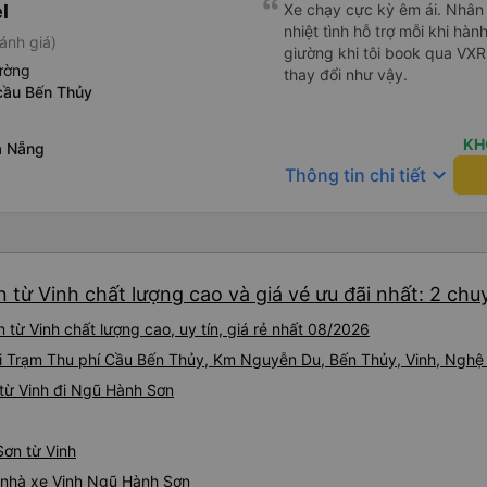
l
Xe chạy cực kỳ êm ái. Nhân v
nhiệt tình hỗ trợ mỗi khi hàn
ánh giá)
giường khi tôi book qua VX
ường
thay đổi như vậy.
 cầu Bến Thủy
KH
à Nẵng
keyboard_arrow_down
Thông tin chi tiết
từ Vinh chất lượng cao và giá vé ưu đãi nhất: 2 chu
từ Vinh chất lượng cao, uy tín, giá rẻ nhất 08/2026
tại Trạm Thu phí Cầu Bến Thủy, Km Nguyễn Du, Bến Thủy, Vinh, Nghệ
từ Vinh đi Ngũ Hành Sơn
Sơn từ Vinh
á nhà xe Vinh Ngũ Hành Sơn