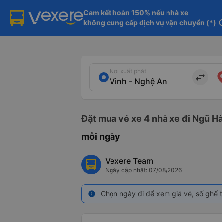
Cam kết hoàn 150% nếu nhà xe

không cung cấp dịch vụ vận chuyển (*)
in
Nơi xuất phát
import_export
Đặt mua vé xe 4 nhà xe đi Ngũ Hà
mỗi ngày
Vexere Team
Ngày cập nhật: 07/08/2026
Chọn ngày đi để xem giá vé, số ghế t
info