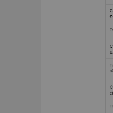
C
Đ
Tr
C
b
T
n
C
c
T