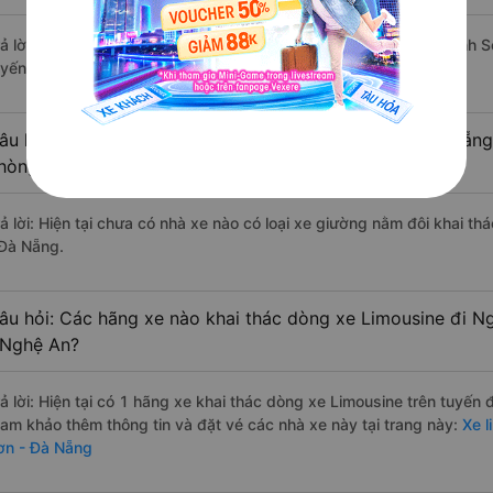
rả lời: Tạm thời chưa đủ review để đánh giá có nhà xe đi Ngũ Hành 
uyến đường này có chất lượng xuất sắc.
âu hỏi: Có loại xe Vinh - Nghệ An Ngũ Hành Sơn - Đà Nẵng
hòng đôi không?
rả lời: Hiện tại chưa có nhà xe nào có loại xe giường nằm đôi khai t
 Đà Nẵng.
âu hỏi: Các hãng xe nào khai thác dòng xe Limousine đi N
 Nghệ An?
rả lời: Hiện tại có 1 hãng xe khai thác dòng xe Limousine trên tuyến
ham khảo thêm thông tin và đặt vé các nhà xe này tại trang này:
Xe l
ơn - Đà Nẵng