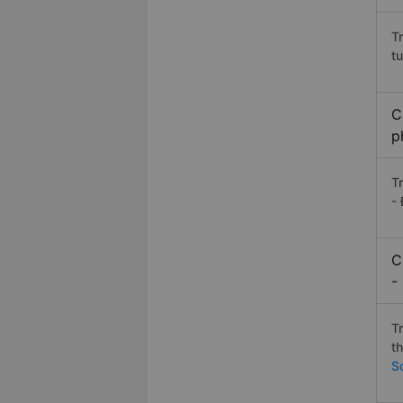
T
t
C
p
T
-
C
-
T
t
S