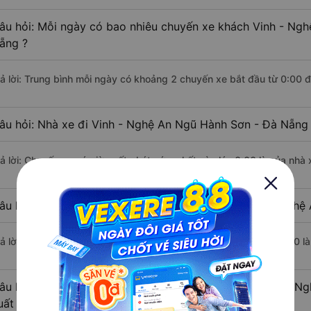
âu hỏi: Mỗi ngày có bao nhiêu chuyến xe khách Vinh - Ng
ẵng ?
rả lời: Trung bình mỗi ngày có khoảng 2 chuyến xe bắt đầu từ 0:00 
âu hỏi: Nhà xe đi Vinh - Nghệ An Ngũ Hành Sơn - Đà Nẵng
rả lời: Chuyến xe có giờ xuất phát sớm nhất vào lúc 0:00 là của nhà 
âu hỏi: Nhà xe đi Ngũ Hành Sơn - Đà Nẵng từ Vinh - Nghệ 
rả lời: Chuyến xe có giờ xuất phát trễ (muộn) nhất là vào lúc 23:00 l
âu hỏi: Review xe đi Ngũ Hành Sơn - Đà Nẵng từ Vinh - Ng
uất sắc, cao cấp nhất?