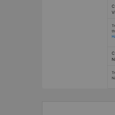
C
V
T
t
H
C
N
T
N