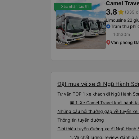
Camel Trave
Xác nhận tức thì
3.8
star
(339 đ
Limousine 22 gi
Trạm thu phí
10h30m
Văn phòng Đ
Đặt mua vé xe đi Ngũ Hành Sơn 
Tư vấn TOP 1 xe khách đi Ngũ Hành Sơn 
🚌 1. Xe Camel Travel khởi hành 
Những câu hỏi thường gặp về tuyến xe 
Thông tin tuyến đường
Giới thiệu tuyến đường xe đi Ngũ Hành 
1. Về chất lượng, review, đánh gi