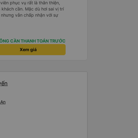
iên phục vụ rất là thân thiện,
h khách cần. Mặc dù hơi sai vị trí
R nhưng vẫn chấp nhận với sự
ÔNG CẦN THANH TOÁN TRƯỚC
Xem giá
yến
 An