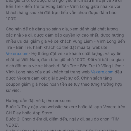
bảo giữ chỗ, có được chỗ ngồi yêu thích sau khi đặt vé xe đi
Bến Tre - Bến Tre từ Vũng Liêm - Vĩnh Long giữa nhà xe với
khách hàng sau khi đặt trực tiếp vẫn chưa được đảm bảo
100%.
Cho nên để dễ dàng so sánh giá, xem đánh giá chất lượng
các nhà xe đi, được đảm bảo quyền lợi cao nhất, được hưởng
nhiều ưu đãi giảm giá vé xe khách Vũng Liêm - Vĩnh Long Bến
Tre - Bến Tre, hành khách có thể đặt mua tại website
Vexere.com
- Hệ thống đặt vé xe khách chất lượng, và uy tín
nhất tại Việt Nam, đảm bảo giữ chỗ 100%. Đối với bất cứ giao
dịch đặt mua vé xe khách đi Bến Tre - Bến Tre từ Vũng Liêm -
Vĩnh Long nào của quý khách tại trang web
Vexere.com
đều
được Vexere cam kết giải quyết sự cố. Chính sách tặng
coupon giảm giá hoặc hoàn tiền sẽ tùy theo từng trường hợp
sự việc.
Hướng dẫn đặt vé tại Vexere.com:
Bước 1: Truy cập vào website Vexere hoặc tải app Vexere trên
CH Play hoặc App Store.
Bước 2: Chọn điểm đi, điểm đến, ngày đi, sau đó chọn “TÌM
VÉ XE”.