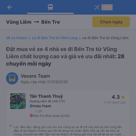
arrow_back
Tải app Vexere ngay!
Tải app Vexere
-30k
Mở app
Mở app
Nhận ưu đãi thành viên độc
-30k/ghế khi đặt vé máy bay qua
quyền
app
Vũng Liêm
Bến Tre
Chọn ngày
Vé xe khách
xe đi Bến Tre từ Vĩnh Long
xe đi Bến Tre từ Vũng Liêm
Đặt mua vé xe 4 nhà xe đi Bến Tre từ Vũng
Liêm chất lượng cao và giá vé ưu đãi nhất
: 28
chuyến mỗi ngày
Vexere Team
Ngày cập nhật: 07/08/2026
Tân Thanh Thuỷ
4.3
Giường nằm 45 chỗ (TV)
(1141 đánh giá)
Châu Thành
2 giờ
Bến Tre (Dọc Quốc lộ 60)
Lúc đầu đọc đáng giá của mn mk cũng sợ xe đi trễ này kia tại mk cũng lần
đầu đi xe khách nhưng sau khi đi xong mk nhận định nhà xe rất ok nha xe
trung chuyển bn đến tận nơi xe khách đi đúng giờ chú tài xế lái xe an toàn và