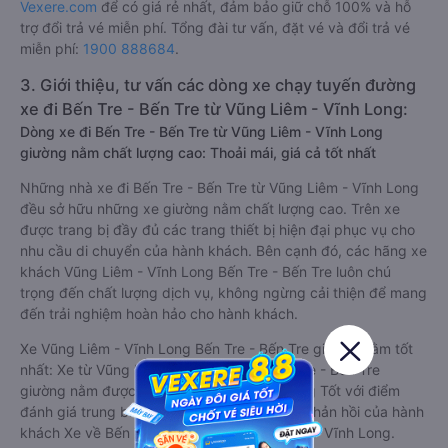
Vexere.com
để có giá rẻ nhất, đảm bảo giữ chỗ 100% và hỗ
trợ đổi trả vé miễn phí. Tổng đài tư vấn, đặt vé và đổi trả vé
miễn phí:
1900 888684
.
3. Giới thiệu, tư vấn các dòng xe chạy tuyến đường
xe đi Bến Tre - Bến Tre từ Vũng Liêm - Vĩnh Long:
Dòng xe đi Bến Tre - Bến Tre từ Vũng Liêm - Vĩnh Long
giường nằm chất lượng cao: Thoải mái, giá cả tốt nhất
Những nhà xe đi Bến Tre - Bến Tre từ Vũng Liêm - Vĩnh Long
đều sở hữu những xe giường nằm chất lượng cao. Trên xe
được trang bị đầy đủ các trang thiết bị hiện đại phục vụ cho
nhu cầu di chuyển của hành khách. Bên cạnh đó, các hãng xe
khách Vũng Liêm - Vĩnh Long Bến Tre - Bến Tre luôn chú
trọng đến chất lượng dịch vụ, không ngừng cải thiện để mang
đến trải nghiệm hoàn hảo cho hành khách.
Xe Vũng Liêm - Vĩnh Long Bến Tre - Bến Tre giường nằm tốt
nhất: Xe từ Vũng Liêm - Vĩnh Long đi Bến Tre - Bến Tre
giường nằm được đánh giá chung chất lượng Tốt với điểm
đánh giá trung bình từ 4.3/5 dựa trên 1141 phản hồi của hành
khách Xe về Bến Tre - Bến Tre từ Vũng Liêm - Vĩnh Long.