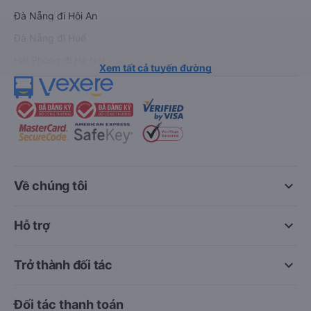
Đà Nẵng đi Hội An
Đà Nẵng đi Huế
Hải Phòng đi Hà Nội
Xem tất cả tuyến đường
keyboard_arrow_down
Về chúng tôi
keyboard_arrow_down
Hỗ trợ
keyboard_arrow_down
Trở thành đối tác
Đối tác thanh toán