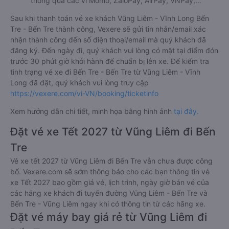
thông qua các ví Momo, ZaloPay, AirPay, VNPay,…
Sau khi thanh toán vé xe khách Vũng Liêm - Vĩnh Long Bến
Tre - Bến Tre thành công, Vexere sẽ gửi tin nhắn/email xác
nhận thành công đến số điện thoại/email mà quý khách đã
đăng ký. Đến ngày đi, quý khách vui lòng có mặt tại điểm đón
trước 30 phút giờ khởi hành để chuẩn bị lên xe. Để kiểm tra
tình trạng vé xe đi Bến Tre - Bến Tre từ Vũng Liêm - Vĩnh
Long đã đặt, quý khách vui lòng truy cập
https://vexere.com/vi-VN/booking/ticketinfo
Xem hướng dẫn chi tiết, minh họa bằng hình ảnh
tại đây.
Đặt vé xe Tết 2027 từ Vũng Liêm đi Bến
Tre
Vé xe tết 2027 từ Vũng Liêm đi Bến Tre vẫn chưa được công
bố. Vexere.com sẽ sớm thông báo cho các bạn thông tin vé
xe Tết 2027 bao gồm giá vé, lịch trình, ngày giờ bán vé của
các hãng xe khách đi tuyến đường Vũng Liêm - Bến Tre và
Bến Tre - Vũng Liêm ngay khi có thông tin từ các hãng xe.
Đặt vé máy bay giá rẻ từ Vũng Liêm đi