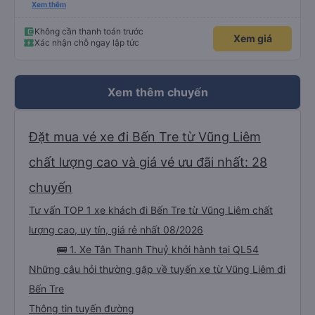
ko sốc quá đầu nha nv trên xe cũng chu đáo nchung mk có đi sg vẫn ủng hộ
Xem thêm
nhà xe
Không cần thanh toán trước
Xem giá
Xác nhận chỗ ngay lập tức
Xem thêm chuyến
Đặt mua vé xe đi Bến Tre từ Vũng Liêm
chất lượng cao và giá vé ưu đãi nhất: 28
chuyến
Tư vấn TOP 1 xe khách đi Bến Tre từ Vũng Liêm chất
lượng cao, uy tín, giá rẻ nhất 08/2026
🚌 1. Xe Tân Thanh Thuỷ khởi hành tại QL54
Những câu hỏi thường gặp về tuyến xe từ Vũng Liêm đi
Bến Tre
Thông tin tuyến đường