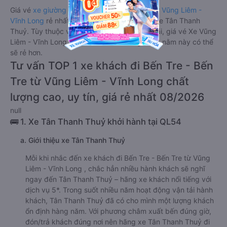
Giá vé
xe giường nằm đi Bến Tre - Bến Tre từ Vũng Liêm -
Vĩnh Long
rẻ nhất là 120000VND của hãng xe Tân Thanh
Thuỷ. Tùy thuộc vào chương trình khuyến mãi, giá vé Xe Vũng
Liêm - Vĩnh Long đi Bến Tre - Bến Tre giường nằm này có thể
sẽ rẻ hơn.
Tư vấn TOP 1 xe khách đi Bến Tre - Bến
Tre từ Vũng Liêm - Vĩnh Long chất
lượng cao, uy tín, giá rẻ nhất 08/2026
null
🚌 1. Xe Tân Thanh Thuỷ khởi hành tại QL54
a. Giới thiệu xe Tân Thanh Thuỷ
Mỗi khi nhắc đến xe khách đi Bến Tre - Bến Tre từ Vũng
Liêm - Vĩnh Long , chắc hẳn nhiều hành khách sẽ nghĩ
ngay đến Tân Thanh Thuỷ – hãng xe khách nổi tiếng với
dịch vụ 5*. Trong suốt nhiều năm hoạt động vận tải hành
khách, Tân Thanh Thuỷ đã có cho mình một lượng khách
ổn định hàng năm. Với phương châm xuất bến đúng giờ,
đón/trả khách đúng nơi nên hãng xe Tân Thanh Thuỷ đi