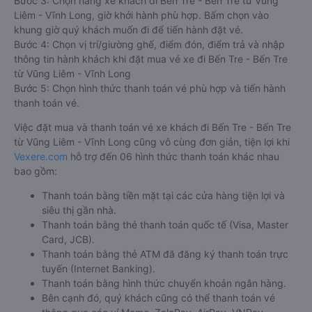
Bước 3: Chọn hãng xe khách đi Bến Tre - Bến Tre từ Vũng
Liêm - Vĩnh Long, giờ khởi hành phù hợp. Bấm chọn vào
khung giờ quý khách muốn đi để tiến hành đặt vé.
Bước 4: Chọn vị trí/giường ghế, điểm đón, điểm trả và nhập
thông tin hành khách khi đặt mua vé xe đi Bến Tre - Bến Tre
từ Vũng Liêm - Vĩnh Long
Bước 5: Chọn hình thức thanh toán vé phù hợp và tiến hành
thanh toán vé.
Việc đặt mua và thanh toán vé xe khách đi Bến Tre - Bến Tre
từ Vũng Liêm - Vĩnh Long cũng vô cùng đơn giản, tiện lợi khi
Vexere.com
hỗ trợ đến 06 hình thức thanh toán khác nhau
bao gồm:
Thanh toán bằng tiền mặt tại các cửa hàng tiện lợi và
siêu thị gần nhà.
Thanh toán bằng thẻ thanh toán quốc tế (Visa, Master
Card, JCB).
Thanh toán bằng thẻ ATM đã đăng ký thanh toán trực
tuyến (Internet Banking).
Thanh toán bằng hình thức chuyển khoản ngân hàng.
Bên cạnh đó, quý khách cũng có thể thanh toán vé