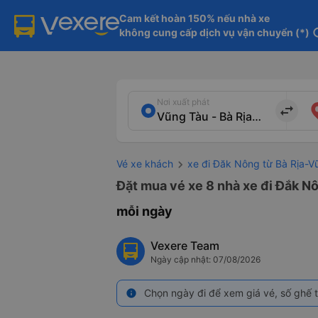
Cam kết hoàn 150% nếu nhà xe

không cung cấp dịch vụ vận chuyển (*)
in
Nơi xuất phát
import_export
Vé xe khách
xe đi Đăk Nông từ Bà Rịa-V
Đặt mua vé xe 8 nhà xe đi Đắk Nô
mỗi ngày
Vexere Team
Ngày cập nhật: 07/08/2026
Chọn ngày đi để xem giá vé, số ghế t
info