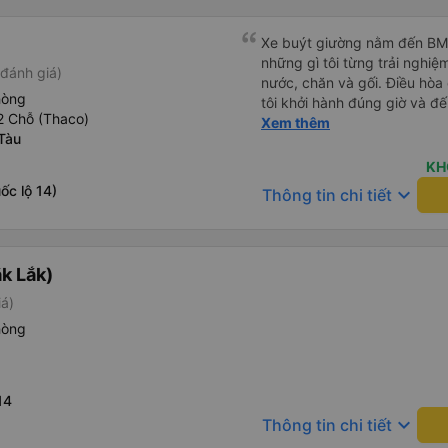
Xe buýt giường nằm đến BMT 
những gì tôi từng trải nghiệ
đánh giá)
nước, chăn và gối. Điều hòa
hòng
tôi khởi hành đúng giờ và đ
2 Chỗ (Thaco)
xế rất tuyệt so với những t
Xem thêm
Tàu
nhiều tiếng còi xe, không có
cảm giác lái xe an toàn nên r
KH
qua Vexere và có vị trí xe bu
ốc lộ 14)
keyboard_arrow_down
Thông tin chi tiết
phải tìm kiếm xung quanh bế
đề của bến xe Đà Lạt (không
bảng thông tin), chứ không 
k Lắk)
iá)
hòng
14
keyboard_arrow_down
Thông tin chi tiết