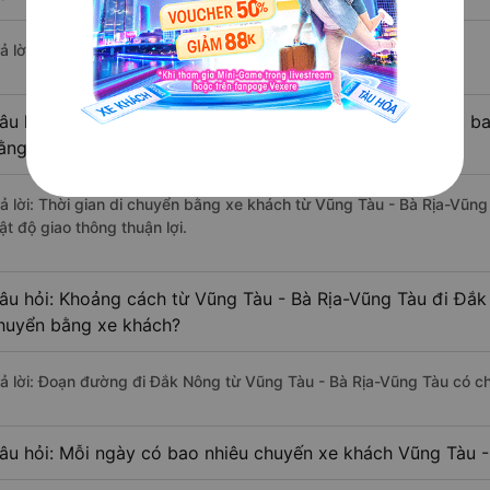
ả lời: Hiện tại có 5 nhà xe khai thác tuyến đường.
âu hỏi: Từ Vũng Tàu - Bà Rịa-Vũng Tàu đi Đắk Nông mất bao
ằng xe khách?
rả lời: Thời gian di chuyển bằng xe khách từ Vũng Tàu - Bà Rịa-Vũn
ật độ giao thông thuận lợi.
âu hỏi: Khoảng cách từ Vũng Tàu - Bà Rịa-Vũng Tàu đi Đắk
huyển bằng xe khách?
rả lời: Đoạn đường đi Đắk Nông từ Vũng Tàu - Bà Rịa-Vũng Tàu có c
âu hỏi: Mỗi ngày có bao nhiêu chuyến xe khách Vũng Tàu -