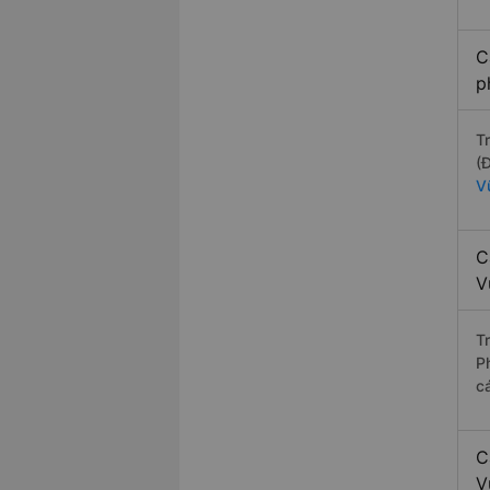
C
p
T
(
V
C
V
T
P
c
C
V