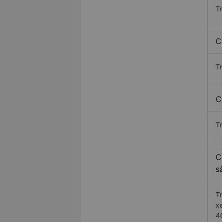
T
C
T
C
T
C
s
T
x
4