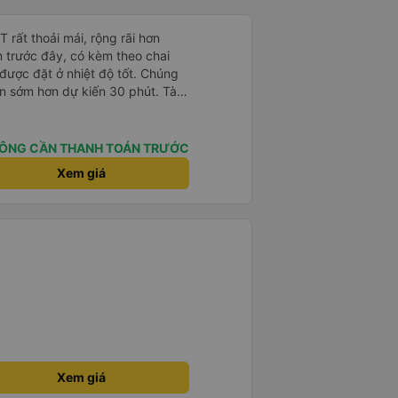
rất thoải mái, rộng rãi hơn
m trước đây, có kèm theo chai
 được đặt ở nhiệt độ tốt. Chúng
ến sớm hơn dự kiến 30 phút. Tài
ài xế khác ở Việt Nam! Không quá
 nhạc lớn hoặc tiếng ồn khác và
ất dễ ngủ. Tôi rất vui vì đã đặt
ÔNG CẦN THANH TOÁN TRƯỚC
ýt trên GPS và biển số xe vì tôi
Xem giá
n xe để tìm thấy nó, đây là vấn
 phải tất cả các xe buýt đều có
phải của công ty.
Xem giá