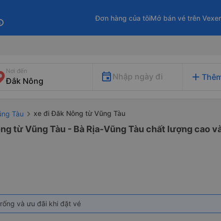
Đơn hàng của tôi
Mở bán vé trên Vexe
fo
Nơi đến
add
Nhập ngày đi
Thêm
xe đi Đăk Nông từ Vũng Tàu
ũng Tàu
ng từ Vũng Tàu - Bà Rịa-Vũng Tàu chất lượng cao và
rống và ưu đãi khi đặt vé