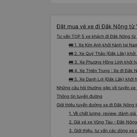
Đặt mua vé xe đi Đắk Nông từ 
Tư vấn TOP 5 xe khách đi Đắk Nông từ V
🚌 1. Xe Kim Anh khởi hành tại N
🚌 2. Xe Quý Thảo (Đắk Lắk) khởi 
🚌 3. Xe Phương Hồng Linh khởi h
🚌 4. Xe Thiên Trung : Xe đi Đắk
🚌 5. Xe Danh Lợi (Đắk Lắk) khởi
Những câu hỏi thường gặp về tuyến xe
Thông tin tuyến đường
Giới thiệu tuyến đường xe đi Đắk Nông 
1. Về chất lượng, review, đánh g
2. Giá vé xe Vũng Tàu - Đắk Nông
3. Giới thiệu, tư vấn các dòng x