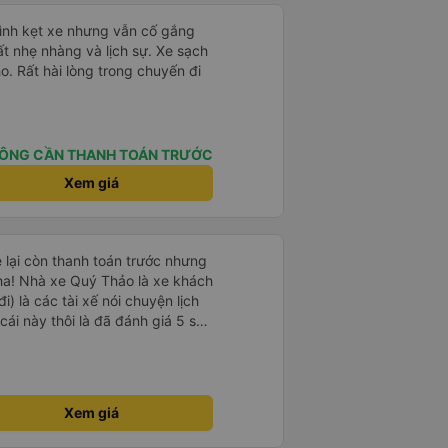
mình kẹt xe nhưng vẫn cố gắng
ất nhẹ nhàng và lịch sự. Xe sạch
o. Rất hài lòng trong chuyến đi
ÔNG CẦN THANH TOÁN TRƯỚC
Xem giá
e lại còn thanh toán trước nhưng
ha! Nhà xe Quý Thảo là xe khách
i) là các tài xế nói chuyện lịch
cái này thôi là đã đánh giá 5 sao
psi rất dễ thương chứ không có
e khác. Đón trả đúng điểm.
t. Nói chung 10 điểm.
Xem giá