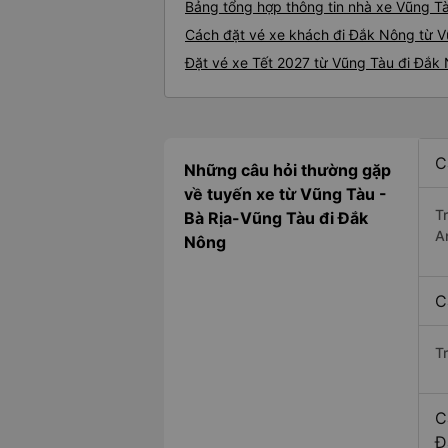
Bảng tổng hợp thông tin nhà xe Vũng T
Cách đặt vé xe khách đi Đắk Nông từ V
Đặt vé xe Tết 2027 từ Vũng Tàu đi Đắk
C
Những câu hỏi thường gặp
về tuyến xe từ Vũng Tàu -
T
Bà Rịa-Vũng Tàu đi Đắk
A
Nông
C
T
C
Đ