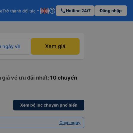
help_outline
phone
Hotline 24/7
Đăng nhập
re
Trở thành đối tác
arrow_drop_down
Xem giá
 ngày về
 giá vé ưu đãi nhất
: 10 chuyến
Xem bộ lọc chuyến phổ biến
Chọn ngày