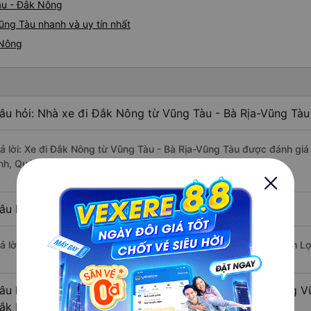
àu - Đắk Nông
ũng Tàu nhanh và uy tín nhất
 Nông
âu hỏi: Nhà xe đi Đắk Nông từ Vũng Tàu - Bà Rịa-Vũng Tàu
rả lời: Xe đi Đắk Nông từ Vũng Tàu - Bà Rịa-Vũng Tàu được đánh giá 
nh, Quý Thảo (Đắk Lắk), Phương Hồng Linh.
âu hỏi: Xe nào đi Đắk Nông có giá rẻ nhất?
rả lời: Vé xe rẻ nhất có mức giá là 350.000 đồng của nhà xe Danh Lợi
âu hỏi: Có bao nhiêu nhà xe đang khai thác tuyến đường V
ắk Nông ?