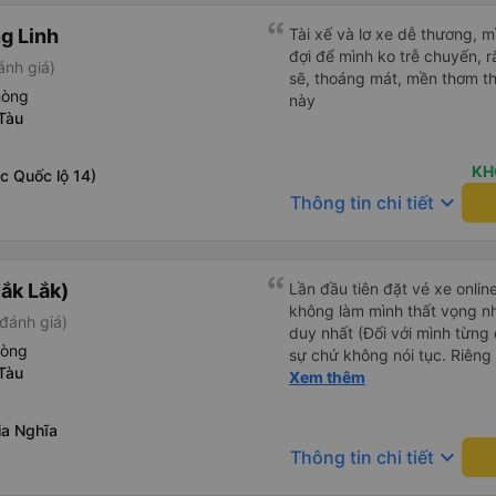
g Linh
Tài xế và lơ xe dễ thương, 
đợi để mình ko trễ chuyến, r
ánh giá)
sẽ, thoáng mát, mền thơm th
hòng
này
Tàu
KH
c Quốc lộ 14)
keyboard_arrow_down
Thông tin chi tiết
ắk Lắk)
Lần đầu tiên đặt vé xe onlin
không làm mình thất vọng n
đánh giá)
duy nhất (Đối với mình từng đ
hòng
sự chứ không nói tục. Riêng 
Tàu
rồi. Chú tài xế còn uống pe
Xem thêm
hút thuốc phè phè như các x
Được nằm đúng giường đã đặ
ia Nghĩa
keyboard_arrow_down
Thông tin chi tiết