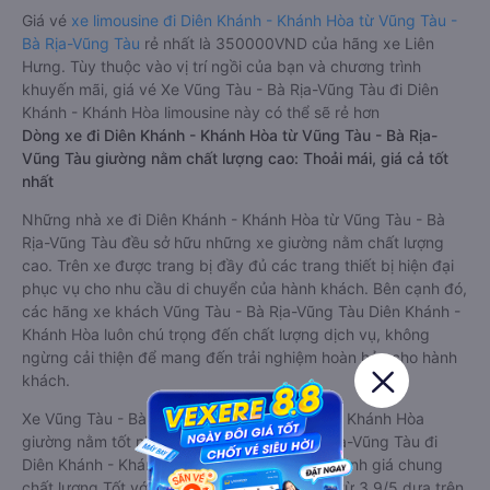
Giá vé
xe limousine đi Diên Khánh - Khánh Hòa từ Vũng Tàu -
Bà Rịa-Vũng Tàu
rẻ nhất là 350000VND của hãng xe Liên
Hưng. Tùy thuộc vào vị trí ngồi của bạn và chương trình
khuyến mãi, giá vé Xe Vũng Tàu - Bà Rịa-Vũng Tàu đi Diên
Khánh - Khánh Hòa limousine này có thể sẽ rẻ hơn
Dòng xe đi Diên Khánh - Khánh Hòa từ Vũng Tàu - Bà Rịa-
Vũng Tàu giường nằm chất lượng cao: Thoải mái, giá cả tốt
nhất
Những nhà xe đi Diên Khánh - Khánh Hòa từ Vũng Tàu - Bà
Rịa-Vũng Tàu đều sở hữu những xe giường nằm chất lượng
cao. Trên xe được trang bị đầy đủ các trang thiết bị hiện đại
phục vụ cho nhu cầu di chuyển của hành khách. Bên cạnh đó,
các hãng xe khách Vũng Tàu - Bà Rịa-Vũng Tàu Diên Khánh -
Khánh Hòa luôn chú trọng đến chất lượng dịch vụ, không
ngừng cải thiện để mang đến trải nghiệm hoàn hảo cho hành
khách.
Xe Vũng Tàu - Bà Rịa-Vũng Tàu Diên Khánh - Khánh Hòa
giường nằm tốt nhất: Xe từ Vũng Tàu - Bà Rịa-Vũng Tàu đi
Diên Khánh - Khánh Hòa giường nằm được đánh giá chung
chất lượng Tốt với điểm đánh giá trung bình từ 3.9/5 dựa trên