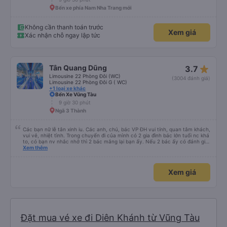
Bến xe phía Nam Nha Trang mới
Không cần thanh toán trước
Xem giá
Xác nhận chỗ ngay lập tức
star_rate
Tân Quang Dũng
3.7
Limousine 22 Phòng Đôi (WC)
(3004 đánh giá)
Limousine 22 Phòng Đôi G ( WC)
+1 loại xe khác
Bến Xe Vũng Tàu
9 giờ 30 phút
Ngã 3 Thành
Các bạn nữ lễ tân xinh iu. Các anh, chú, bác VP ĐH vui tính, quan tâm khách,
vui vẻ, nhiệt tình. Trong chuyến đi của mình có 2 gia đình bác lớn tuổi nc khá
to, có bạn nv nhắc nhở thì 2 bác mắng lại bạn ấy. Nếu 2 bác ấy có đánh giá
xấu thì mình ngược lại nha. Bạn ấy nhắc nhở rất đúng. 2 bác nói rất to. To
Xem thêm
đến lỗi mình ngủ còn mơ được câu chuyện các bác nói với nhau xuất hiện
trong giấc mơ của mình luôn. Nên nếu bạn ấy bị phản ánh thì đừng trừ lương
bạn ấy nha. Nếu bạn ấy bị trừ thì bảo bạn ấy liên hệ sđt của mình, mình hỗ
Xem giá
trợ ạ. Số mình đuôi 666, chuyến ĐH-NT ngày 16/1. À các bạn nữ lễ tân xinh
iu còn đổi cho mình phòng đơn sang đôi xong còn note là (một mình) yêu
luôn. Nhưng phòng đôi mà nằm một thì mỗi lần xe rẽ 1 cái là ✈️ Ít đi xe khách
nhưng đủ để đánh giá 10/10.
Đặt mua vé xe đi Diên Khánh từ Vũng Tàu