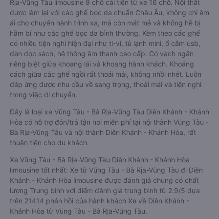
Rịa-Vũng Tàu limousine 9 chỗ cải tiến từ xe 16 chỗ. Nội thất
được làm lại với các ghế bọc da chuẩn Châu Âu, không chỉ êm
ái cho chuyến hành trình xa, mà còn mát mẻ và không hề bị
hầm bí như các ghế bọc da bình thường. Kèm theo các ghế
có nhiều tiện nghi hiện đại như ti-vi, tủ lạnh mini, ổ cắm usb,
đèn đọc sách, hệ thống âm thanh cao cấp. Có vách ngăn
riêng biệt giữa khoang lái và khoang hành khách. Khoảng
cách giữa các ghế ngồi rất thoải mái, không nhồi nhét. Luôn
đáp ứng được nhu cầu về sang trọng, thoải mái và tiện nghi
trong việc di chuyển.
Đây là loại xe Vũng Tàu - Bà Rịa-Vũng Tàu Diên Khánh - Khánh
Hòa có hỗ trợ đón/trả tận nơi miễn phí tại nội thành Vũng Tàu -
Bà Rịa-Vũng Tàu và nội thành Diên Khánh - Khánh Hòa, rất
thuận tiện cho du khách.
Xe Vũng Tàu - Bà Rịa-Vũng Tàu Diên Khánh - Khánh Hòa
limousine tốt nhất: Xe từ Vũng Tàu - Bà Rịa-Vũng Tàu đi Diên
Khánh - Khánh Hòa limousine được đánh giá chung có chất
lượng Trung bình với điểm đánh giá trung bình từ 2.9/5 dựa
trên 21414 phản hồi của hành khách Xe về Diên Khánh -
Khánh Hòa từ Vũng Tàu - Bà Rịa-Vũng Tàu.