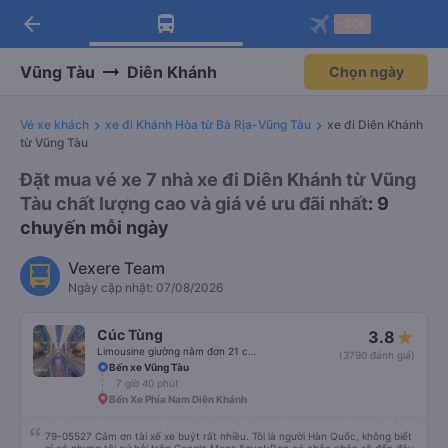
arrow_back
Tải app Vexere ngay!
Tải app Vexere
-30k
Mở app
Mở app
Nhận ưu đãi thành viên độc
-30k/ghế khi đặt vé máy bay qua
quyền
app
Vũng Tàu
Diên Khánh
Chọn ngày
Vé xe khách
xe đi Khánh Hòa từ Bà Rịa-Vũng Tàu
xe đi Diên Khánh
từ Vũng Tàu
Đặt mua vé xe 7 nhà xe đi Diên Khánh từ Vũng
Tàu chất lượng cao và giá vé ưu đãi nhất
: 9
chuyến mỗi ngày
Vexere Team
Ngày cập nhật: 07/08/2026
Cúc Tùng
3.8
Limousine giường nằm đơn 21 chỗ (WC)
(3790 đánh giá)
Bến xe Vũng Tàu
7 giờ 40 phút
Bến Xe Phía Nam Diên Khánh
79-05527 Cảm ơn tài xế xe buýt rất nhiều. Tôi là người Hàn Quốc, không biết