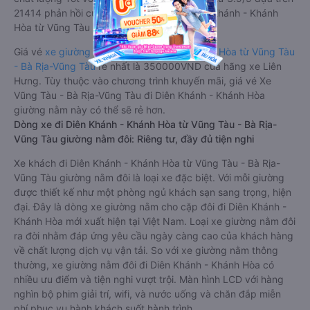
21414 phản hồi của hành khách Xe về Diên Khánh - Khánh
Hòa từ Vũng Tàu - Bà Rịa-Vũng Tàu.
Giá vé
xe giường nằm đi Diên Khánh - Khánh Hòa từ Vũng Tàu
- Bà Rịa-Vũng Tàu
rẻ nhất là 350000VND của hãng xe Liên
Hưng. Tùy thuộc vào chương trình khuyến mãi, giá vé Xe
Vũng Tàu - Bà Rịa-Vũng Tàu đi Diên Khánh - Khánh Hòa
giường nằm này có thể sẽ rẻ hơn.
Dòng xe đi Diên Khánh - Khánh Hòa từ Vũng Tàu - Bà Rịa-
Vũng Tàu giường nằm đôi: Riêng tư, đầy đủ tiện nghi
Xe khách đi Diên Khánh - Khánh Hòa từ Vũng Tàu - Bà Rịa-
Vũng Tàu giường nằm đôi là loại xe đặc biệt. Với mỗi giường
được thiết kế như một phòng ngủ khách sạn sang trọng, hiện
đại. Đây là dòng xe giường nằm cho cặp đôi đi Diên Khánh -
Khánh Hòa mới xuất hiện tại Việt Nam. Loại xe giường nằm đôi
ra đời nhằm đáp ứng yêu cầu ngày càng cao của khách hàng
về chất lượng dịch vụ vận tải. So với xe giường nằm thông
thường, xe giường nằm đôi đi Diên Khánh - Khánh Hòa có
nhiều ưu điểm và tiện nghi vượt trội. Màn hình LCD với hàng
nghìn bộ phim giải trí, wifi, và nước uống và chăn đắp miễn
phí phục vụ hành khách suốt hành trình.