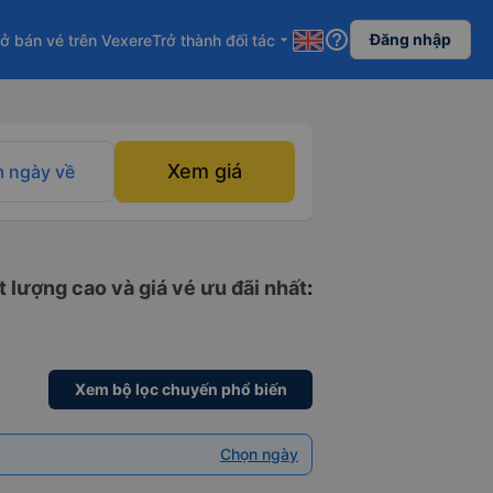
help_outline
Đăng nhập
ở bán vé trên Vexere
Trở thành đối tác
arrow_drop_down
Xem giá
 ngày về
 lượng cao và giá vé ưu đãi nhất
:
Xem bộ lọc chuyến phổ biến
Chọn ngày