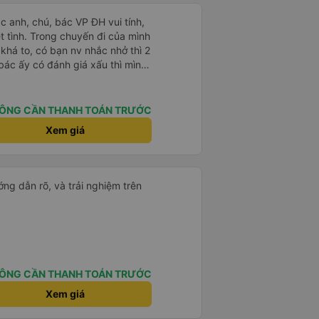
ác anh, chú, bác VP ĐH vui tính,
 chuyến đi của mình
 khá to, có bạn nv nhắc nhở thì 2
bác ấy có đánh giá xấu thì mình
hở rất đúng. 2 bác nói rất to. To
c câu chuyện các bác nói với
 ấy
ÔNG CẦN THANH TOÁN TRƯỚC
ng bạn ấy nha. Nếu bạn ấy bị trừ
Xem giá
ủa mình, mình hỗ trợ ạ. Số mình
 16/1. À các bạn nữ lễ tân xinh
ơn sang đôi xong còn note là
 phòng đôi mà nằm một thì mỗi
ng dẫn rõ, và trải nghiệm trên
e khách nhưng đủ để đánh giá
ÔNG CẦN THANH TOÁN TRƯỚC
Xem giá