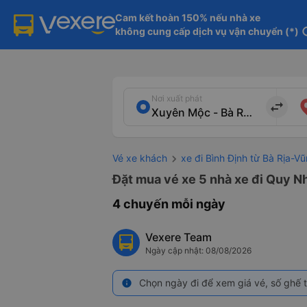
Cam kết hoàn 150% nếu nhà xe

không cung cấp dịch vụ vận chuyển (*)
in
Nơi xuất phát
import_export
Vé xe khách
xe đi Bình Định từ Bà Rịa-V
Đặt mua vé xe 5 nhà xe đi Quy Nh
4 chuyến mỗi ngày
Vexere Team
Ngày cập nhật: 08/08/2026
Chọn ngày đi để xem giá vé, số ghế t
info