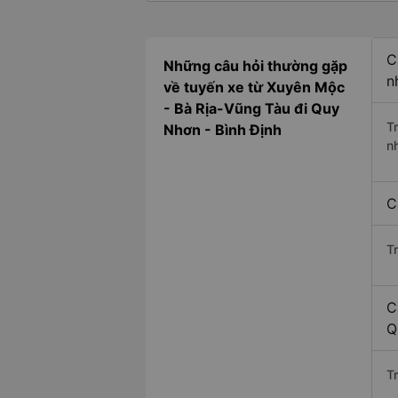
C
Những câu hỏi thường gặp
n
về tuyến xe từ Xuyên Mộc
- Bà Rịa-Vũng Tàu đi Quy
T
Nhơn - Bình Định
n
C
T
C
Q
Tr