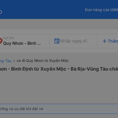
Đơn hàng của tôi
M
fo
Nơi đến
add
Nhập ngày đi
Thêm
xe đi Quy Nhơn từ Xuyên Mộc
ũng Tàu
ơn - Bình Định từ Xuyên Mộc - Bà Rịa-Vũng Tàu chất
rống và ưu đãi khi đặt vé