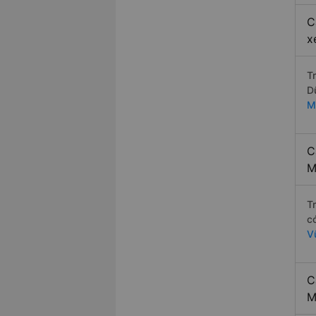
C
x
T
D
M
C
M
T
c
V
C
M