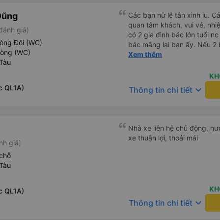
Dũng
Các bạn nữ lễ tân xinh iu. C
quan tâm khách, vui vẻ, nhiệt tình. Trong
đánh giá)
có 2 gia đình bác lớn tuổi nc
hòng Đôi (WC)
bác mắng lại bạn ấy. Nếu 2 
hòng (WC)
ngược lại nha. Bạn ấy nhắc n
Xem thêm
Tàu
đến lỗi mình ngủ còn mơ đượ
nhau xuất hiện trong giấc mơ của mình luôn. Nên nếu bạn
KH
bị phản ánh thì đừng trừ lươ
c QL1A)
keyboard_arrow_down
Thông tin chi tiết
thì bảo bạn ấy liên hệ sđt c
đuôi 666, chuyến ĐH-NT ngày
iu còn đổi cho mình phòng đ
(một mình) yêu luôn. Nhưng
Nhà xe liên hệ chủ động, hướ
lần xe rẽ 1 cái là ✈️ Ít đi x
xe thuận lợi, thoải mái
nh giá)
10/10.
chỗ
Tàu
KH
c QL1A)
keyboard_arrow_down
Thông tin chi tiết