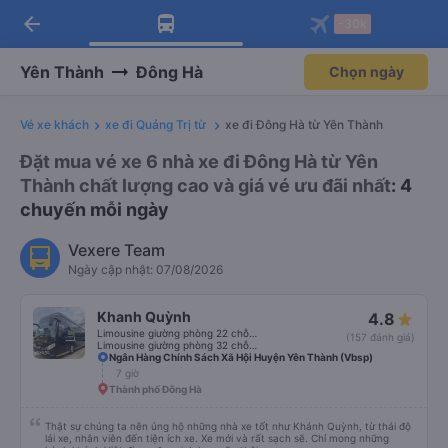
arrow_back
Tải app Vexere ngay!
Tải app Vexere
-30k
Mở app
Mở app
Nhận ưu đãi thành viên độc
-30k/ghế khi đặt vé máy bay qua
quyền
app
Yên Thành
Đông Hà
Chọn ngày
Vé xe khách
xe đi Quảng Trị từ
xe đi Đông Hà từ Yên Thành
Đặt mua vé xe 6 nhà xe đi Đông Hà từ Yên
Thành chất lượng cao và giá vé ưu đãi nhất
: 4
chuyến mỗi ngày
Vexere Team
Ngày cập nhật: 07/08/2026
Khanh Quỳnh
4.8
Limousine giường phòng 22 chỗ (WC)
(157 đánh giá)
Limousine giường phòng 32 chỗ (WC)
Ngân Hàng Chính Sách Xã Hội Huyện Yên Thành (Vbsp)
7 giờ
Thành phố Đông Hà
Thật sự chúng ta nên ủng hộ những nhà xe tốt như Khánh Quỳnh, từ thái độ
lái xe, nhân viên đến tiện ích xe. Xe mới và rất sạch sẽ. Chỉ mong những