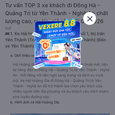
Tư vấn TOP 3 xe khách đi Đông Hà -
Quảng Trị từ Yên Thành - Nghệ An chất
lượng cao, uy tín, giá rẻ nhất 08/2026
null
🚌 1. Xe Hải Hoàng Gia khởi hành tại Khối 1, thị trấn
Yên Thành (Trung Tâm Dự Phòng Yên Thành) (Bến
xe Yên Thành)
a. Giới thiệu xe Hải Hoàng Gia
Hải Hoàng Gia cung cấp dịch vụ xe khách thoải mái, tiện
lợi hàng đầu đi Đông Hà - Quảng Trị từ Yên Thành - Nghệ
An . Nổi tiếng với tiện nghi sang trọng và dịch vụ vượt
trội. Xe Hải Hoàng Gia đi Đông Hà - Quảng Trị từ Yên
Thành - Nghệ An đã trở thành lựa chọn yêu thích của
nhiều người dân địa phương và du khách yêu thích khám
phá tuyến đường này.
b. Hình ảnh xe Hải Hoàng Gia