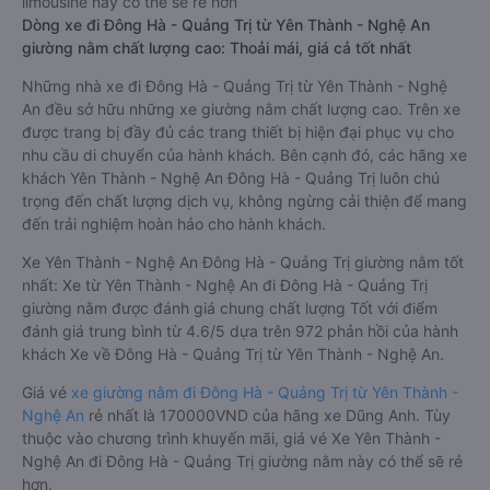
limousine này có thể sẽ rẻ hơn
Dòng xe đi Đông Hà - Quảng Trị từ Yên Thành - Nghệ An
giường nằm chất lượng cao: Thoải mái, giá cả tốt nhất
Những nhà xe đi Đông Hà - Quảng Trị từ Yên Thành - Nghệ
An đều sở hữu những xe giường nằm chất lượng cao. Trên xe
được trang bị đầy đủ các trang thiết bị hiện đại phục vụ cho
nhu cầu di chuyển của hành khách. Bên cạnh đó, các hãng xe
khách Yên Thành - Nghệ An Đông Hà - Quảng Trị luôn chú
trọng đến chất lượng dịch vụ, không ngừng cải thiện để mang
đến trải nghiệm hoàn hảo cho hành khách.
Xe Yên Thành - Nghệ An Đông Hà - Quảng Trị giường nằm tốt
nhất: Xe từ Yên Thành - Nghệ An đi Đông Hà - Quảng Trị
giường nằm được đánh giá chung chất lượng Tốt với điểm
đánh giá trung bình từ 4.6/5 dựa trên 972 phản hồi của hành
khách Xe về Đông Hà - Quảng Trị từ Yên Thành - Nghệ An.
Giá vé
xe giường nằm đi Đông Hà - Quảng Trị từ Yên Thành -
Nghệ An
rẻ nhất là 170000VND của hãng xe Dũng Anh. Tùy
thuộc vào chương trình khuyến mãi, giá vé Xe Yên Thành -
Nghệ An đi Đông Hà - Quảng Trị giường nằm này có thể sẽ rẻ
hơn.