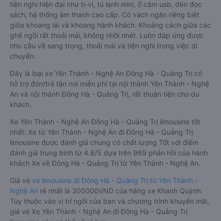
tiện nghi hiện đại như ti-vi, tủ lạnh mini, ổ cắm usb, đèn đọc
sách, hệ thống âm thanh cao cấp. Có vách ngăn riêng biệt
giữa khoang lái và khoang hành khách. Khoảng cách giữa các
ghế ngồi rất thoải mái, không nhồi nhét. Luôn đáp ứng được
nhu cầu về sang trọng, thoải mái và tiện nghi trong việc di
chuyển.
Đây là loại xe Yên Thành - Nghệ An Đông Hà - Quảng Trị có
hỗ trợ đón/trả tận nơi miễn phí tại nội thành Yên Thành - Nghệ
An và nội thành Đông Hà - Quảng Trị, rất thuận tiện cho du
khách.
Xe Yên Thành - Nghệ An Đông Hà - Quảng Trị limousine tốt
nhất: Xe từ Yên Thành - Nghệ An đi Đông Hà - Quảng Trị
limousine được đánh giá chung có chất lượng Tốt với điểm
đánh giá trung bình từ 4.8/5 dựa trên 969 phản hồi của hành
khách Xe về Đông Hà - Quảng Trị từ Yên Thành - Nghệ An.
Giá vé
xe limousine đi Đông Hà - Quảng Trị từ Yên Thành -
Nghệ An
rẻ nhất là 300000VND của hãng xe Khanh Quỳnh.
Tùy thuộc vào vị trí ngồi của bạn và chương trình khuyến mãi,
giá vé Xe Yên Thành - Nghệ An đi Đông Hà - Quảng Trị