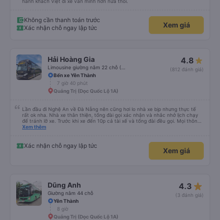
hành khách Việt đi xe văn minh hơn nữa thôi.
Không cần thanh toán trước
Xem giá
Xác nhận chỗ ngay lập tức
Hải Hoàng Gia
4.8
Limousine giường nằm 22 chỗ (WC)
(812 đánh giá)
Bến xe Yên Thành
7 giờ 40 phút
Quảng Trị (Dọc Quốc Lộ 1A)
Lần đầu đi Nghệ An về Đà Nẵng nên cũng hơi lo nhà xe bịp nhưng thực tế
rất ok nha. Nhà xe thân thiện, tổng đài gọi xác nhận và nhắc nhở lịch chạy
để tránh lỡ xe. Trước khi xe đến 10p cả tài xế và tổng đài đều gọi. Mọi thông
tin về biển số xe và số điện thoại tài xế đều trùng khớp trong email nhận
Xem thêm
được. Mình đặt ghế nào thì giữ nguyên ghế đó cho mình. Chỗ nằm rộng rãi,
thoải mái, xe chạy êm và không có mùi, về đến ĐN sớm gần 1 tiếng so với
thời gian dự kiến. 10 điểm, lần sau có nhu cầu sẽ chọn nhà xe này để đi Vinh
Xác nhận chỗ ngay lập tức
Xem giá
<-> Đà Nẵng
star_rate
Dũng Anh
4.3
Giường nằm 44 chỗ
(3 đánh giá)
Yên Thành
8 giờ
Quảng Trị (Dọc Quốc Lộ 1A)