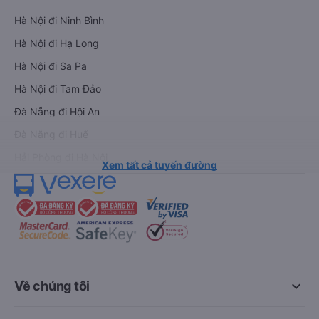
Hà Nội đi Ninh Bình
Hà Nội đi Hạ Long
Hà Nội đi Sa Pa
Hà Nội đi Tam Đảo
Đà Nẵng đi Hội An
Đà Nẵng đi Huế
Hải Phòng đi Hà Nội
Xem tất cả tuyến đường
keyboard_arrow_down
Về chúng tôi