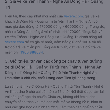
2. Giá vé xe Yên Thành - Nghệ An Đông Hà - Quảng
Trị
Hiện tại, theo cập nhật mới nhất của
Vexere.com
, giá vé xe
khách đi Đông Hà - Quảng Trị từ Yên Thành - Nghệ An có
mức giá dao động từ 170000 đồng - 600000 đồng. Trong đó,
nhà xe Dũng Anh có giá vé rẻ nhất, chỉ 170000 đồng. Đặt vé
xe Yên Thành - Nghệ An Đông Hà - Quảng Trị chính hãng tại
Vexere.com
để có giá rẻ nhất, đảm bảo giữ chỗ 100% và hỗ
trợ đổi trả vé miễn phí. Tổng đài tư vấn, đặt vé và đổi trả vé
miễn phí:
1900 888684
.
3. Giới thiệu, tư vấn các dòng xe chạy tuyến đường
xe đi Đông Hà - Quảng Trị từ Yên Thành - Nghệ An:
Dòng xe đi Đông Hà - Quảng Trị từ Yên Thành - Nghệ An
limousine 9 chỗ vip, chất lượng cao: Tiện lợi, sang trọng
Là sản phẩm xe đi Đông Hà - Quảng Trị từ Yên Thành - Nghệ
An limousine 9 chỗ cải tiến từ xe 16 chỗ. Nội thất được làm lại
với các ghế bọc da chuẩn Châu Âu, không chỉ êm ái cho
chuyến hành trình xa, mà còn mát mẻ và không hề bị hầm bí
như các ghế bọc da bình thường. Kèm theo các ghế có nhiều