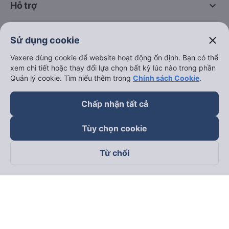
keyboard_arrow_down
Hỗ trợ
keyboard_arrow_down
Trở thành đối tác
close
Sử dụng cookie
Vexere dùng cookie để website hoạt động ổn định. Bạn có thể
Đối tác thanh toán
xem chi tiết hoặc thay đổi lựa chọn bất kỳ lúc nào trong phần
Quản lý cookie. Tìm hiểu thêm trong
Chính sách Cookie
.
Chấp nhận tất cả
Tùy chọn cookie
Từ chối