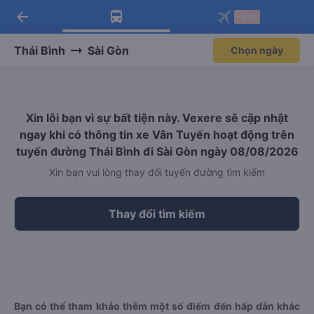
arrow_back
Tải app Vexere ngay!
Tải app Vexere
-30k
Mở app
Mở app
Nhận ưu đãi thành viên độc
-30k/ghế khi đặt vé máy bay qua
quyền
app
Thái Bình
Sài Gòn
Chọn ngày
Xin lỗi bạn vì sự bất tiện này. Vexere sẽ cập nhật
ngay khi có thông tin xe Vân Tuyến hoạt động trên
tuyến đường Thái Bình đi Sài Gòn ngày 08/08/2026
Xin bạn vui lòng thay đổi tuyến đường tìm kiếm
Thay đổi tìm kiếm
Bạn có thể tham khảo thêm một số điểm đến hấp dẫn khác