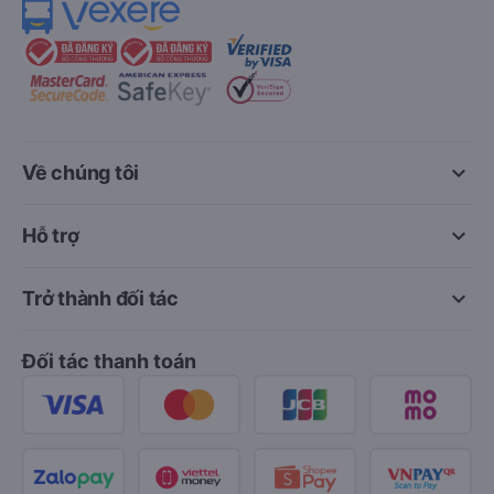
keyboard_arrow_down
Về chúng tôi
keyboard_arrow_down
Hỗ trợ
keyboard_arrow_down
Trở thành đối tác
Đối tác thanh toán