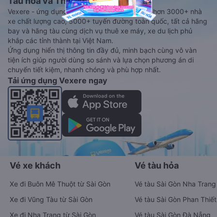
Tàu hoả và Thuê xe
Vexere - ứng dụng đặt vé đa phương tiện với hơn 3000+ nhà
xe chất lượng cao, 5000+ tuyến đường toàn quốc, tất cả hãng
bay và hãng tàu cùng dịch vụ thuê xe máy, xe du lịch phủ
khắp các tỉnh thành tại Việt Nam.
Ứng dụng hiển thị thông tin đầy đủ, minh bạch cùng vô vàn
tiện ích giúp người dùng so sánh và lựa chọn phương án di
chuyển tiết kiệm, nhanh chóng và phù hợp nhất.
Tải ứng dụng Vexere ngay
Vé xe khách
Vé tàu hỏa
Xe đi Buôn Mê Thuột từ Sài Gòn
Vé tàu Sài Gòn Nha Trang
Xe đi Vũng Tàu từ Sài Gòn
Vé tàu Sài Gòn Phan Thiết
Xe đi Nha Trang từ Sài Gòn
Vé tàu Sài Gòn Đà Nẵng