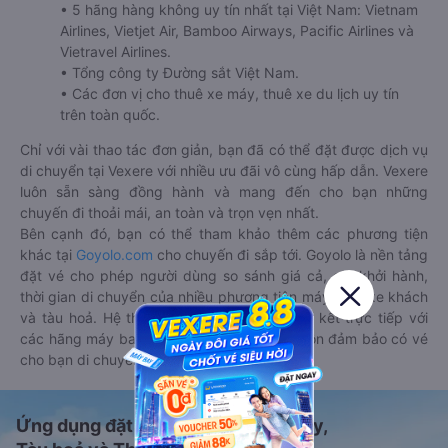
• 5 hãng hàng không uy tín nhất tại Việt Nam: Vietnam
Airlines, Vietjet Air, Bamboo Airways, Pacific Airlines và
Vietravel Airlines.
• Tổng công ty Đường sắt Việt Nam.
• Các đơn vị cho thuê xe máy, thuê xe du lịch uy tín
trên toàn quốc.
Chỉ với vài thao tác đơn giản, bạn đã có thể đặt được dịch vụ
di chuyển tại Vexere với nhiều ưu đãi vô cùng hấp dẫn. Vexere
luôn sẵn sàng đồng hành và mang đến cho bạn những
chuyến đi thoải mái, an toàn và trọn vẹn nhất.
Bên cạnh đó, bạn có thể tham khảo thêm các phương tiện
khác tại
Goyolo.com
cho chuyến đi sắp tới. Goyolo là nền tảng
đặt vé cho phép người dùng so sánh giá cả, giờ khởi hành,
thời gian di chuyển của nhiều phương tiện máy bay, xe khách
và tàu hoả. Hệ thống của Goyolo được liên kết trực tiếp với
các hãng máy bay, xe khách và tàu hoả, luôn đảm bảo có vé
cho bạn di chuyển.
Ứng dụng đặt vé Xe khách, Máy bay,