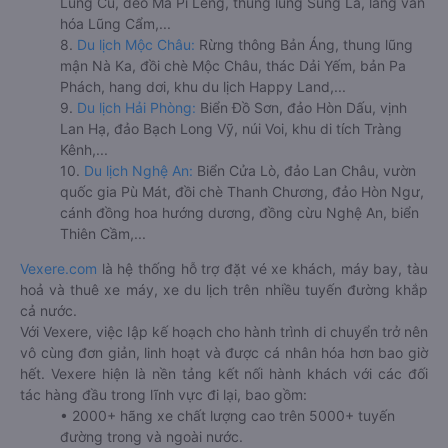
Lũng Cú, đèo Mã Pí Lèng, thung lũng Sủng Là, làng văn
hóa Lũng Cẩm,...
8.
Du lịch Mộc Châu:
Rừng thông Bản Áng, thung lũng
mận Nà Ka, đồi chè Mộc Châu, thác Dải Yếm, bản Pa
Phách, hang dơi, khu du lịch Happy Land,...
9.
Du lịch Hải Phòng:
Biển Đồ Sơn, đảo Hòn Dấu, vịnh
Lan Hạ, đảo Bạch Long Vỹ, núi Voi, khu di tích Tràng
Kênh,...
10.
Du lịch Nghệ An:
Biển Cửa Lò, đảo Lan Châu, vườn
quốc gia Pù Mát, đồi chè Thanh Chương, đảo Hòn Ngư,
cánh đồng hoa hướng dương, đồng cừu Nghệ An, biển
Thiên Cầm,...
Vexere.com
là hệ thống hỗ trợ đặt vé xe khách, máy bay, tàu
hoả và thuê xe máy, xe du lịch trên nhiều tuyến đường khắp
cả nước.
Với Vexere, việc lập kế hoạch cho hành trình di chuyển trở nên
vô cùng đơn giản, linh hoạt và được cá nhân hóa hơn bao giờ
hết. Vexere hiện là nền tảng kết nối hành khách với các đối
tác hàng đầu trong lĩnh vực đi lại, bao gồm:
• 2000+ hãng xe chất lượng cao trên 5000+ tuyến
đường trong và ngoài nước.