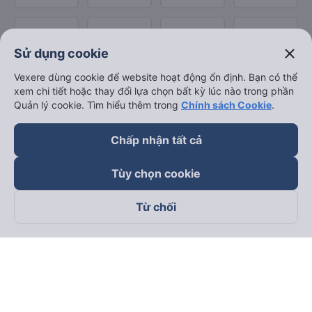
close
Sử dụng cookie
Vexere dùng cookie để website hoạt động ổn định. Bạn có thể
xem chi tiết hoặc thay đổi lựa chọn bất kỳ lúc nào trong phần
Quản lý cookie. Tìm hiểu thêm trong
Chính sách Cookie
.
Chấp nhận tất cả
Tùy chọn cookie
Từ chối
Theo dõi chúng tôi trên
Facebook
Tiktok
Youtube
Công ty TNHH Thương Mại Dịch Vụ Vexere