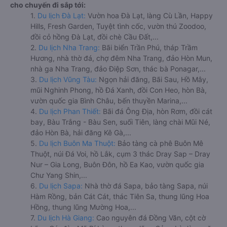
cho chuyến đi sắp tới:
1.
Du lịch Đà Lạt:
Vườn hoa Đà Lạt, làng Cù Lần, Happy
Hills, Fresh Garden, Tuyệt tình cốc, vườn thú Zoodoo,
đồi cỏ hồng Đà Lạt, đồi chè Cầu Đất,...
2.
Du lịch Nha Trang:
Bãi biển Trần Phú, tháp Trầm
Hương, nhà thờ đá, chợ đêm Nha Trang, đảo Hòn Mun,
nhà ga Nha Trang, đảo Điệp Sơn, thác bà Ponagar,...
3.
Du lịch Vũng Tàu:
Ngọn hải đăng, Bãi Sau, Hồ Mây,
mũi Nghinh Phong, hồ Đá Xanh, đồi Con Heo, hòn Bà,
vườn quốc gia Bình Châu, bến thuyền Marina,...
4.
Du lịch Phan Thiết:
Bãi đá Ông Địa, hòn Rơm, đồi cát
bay, Bàu Trắng - Bàu Sen, suối Tiên, làng chài Mũi Né,
đảo Hòn Bà, hải đăng Kê Gà,...
5.
Du lịch Buôn Ma Thuột:
Bảo tàng cà phê Buôn Mê
Thuột, núi Đá Voi, hồ Lắk, cụm 3 thác Dray Sap – Dray
Nur – Gia Long, Buôn Đôn, hồ Ea Kao, vườn quốc gia
Chư Yang Shin,...
6.
Du lịch Sapa:
Nhà thờ đá Sapa, bảo tàng Sapa, núi
Hàm Rồng, bản Cát Cát, thác Tiên Sa, thung lũng Hoa
Hồng, thung lũng Mường Hoa,...
7.
Du lịch Hà Giang:
Cao nguyên đá Đồng Văn, cột cờ