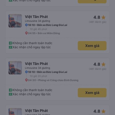
Xác nhận chỗ ngay lập tức
star_rate
Việt Tân Phát
4.8
Limousine 34 giường
(481 đánh giá)
18:10 • Bến xe Đức Long Gia Lai
10 giờ 45 phút
04:55 • Bến xe Miền Đông
Không cần thanh toán trước
Xem giá
Xác nhận chỗ ngay lập tức
star_rate
Việt Tân Phát
4.8
Limousine 34 giường
(481 đánh giá)
18:10 • Bến xe Đức Long Gia Lai
10 giờ 20 phút
04:30 • Phòng vé Cổng chào Bình Dương
Không cần thanh toán trước
Xem giá
Xác nhận chỗ ngay lập tức
star_rate
Việt Tân Phát
4.8
Limousine 34 giường