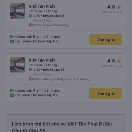
star_rate
Việt Tân Phát
4.8
Limousine 24 Phòng
(481 đánh giá)
19:50 • Bến Xe Chư Sê
9 giờ 55 phút
05:45 • Bến xe Miền Đông
Không cần thanh toán trước
Xem giá
Xác nhận chỗ ngay lập tức
star_rate
Việt Tân Phát
4.8
Limousine 24 Phòng
(481 đánh giá)
19:50 • Bến Xe Chư Sê
9 giờ 30 phút
05:20 • Phòng vé Cổng chào Bình Dương
Không cần thanh toán trước
Xem giá
Xác nhận chỗ ngay lập tức
Lịch trình chi tiết các xe Việt Tân Phát Đi Sài
Gòn từ Chư Sê