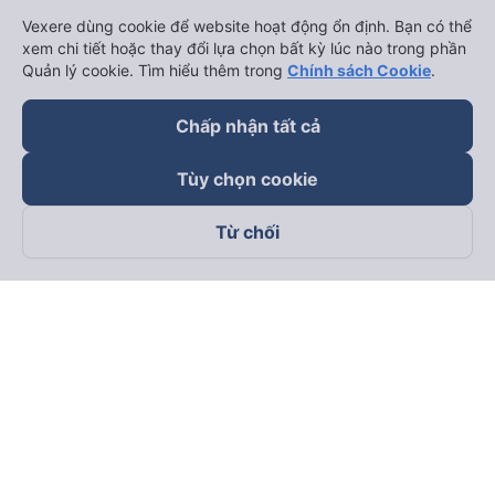
Vexere dùng cookie để website hoạt động ổn định. Bạn có thể
xem chi tiết hoặc thay đổi lựa chọn bất kỳ lúc nào trong phần
Quản lý cookie. Tìm hiểu thêm trong
Chính sách Cookie
.
Chấp nhận tất cả
Tùy chọn cookie
Từ chối
Theo dõi chúng tôi trên
Facebook
Tiktok
Youtube
Công ty TNHH Thương Mại Dịch Vụ Vexere
Địa chỉ đăng ký kinh doanh: 8C Chữ Đồng Tử, Phường Tân
Sơn Nhất, TP. Hồ Chí Minh, Việt Nam
Địa chỉ
:
Lầu 2, toà nhà H3 Circo Hoàng Diệu, 384 Hoàng Diệu,
Phường Khánh Hội, TP Hồ Chí Minh, Việt Nam
Tầng 3, toà nhà 101 Láng Hạ, 101 Láng Hạ, Phường Láng, TP.