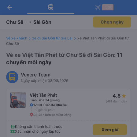
arrow_back
Tải app Vexere ngay!
Tải app Vexere
-30k
Mở app
Mở app
Nhận ưu đãi thành viên độc
-30k/ghế khi đặt vé máy bay qua
quyền
app
Chư Sê
Sài Gòn
Chọn ngày
Vé xe khách
xe đi Sài Gòn từ Gia Lai
xe Việt Tân Phát đi Sài Gòn từ
Chư Sê
Vé xe Việt Tân Phát từ Chư Sê đi Sài Gòn
: 11
chuyến mỗi ngày
Vexere Team
Ngày cập nhật: 08/08/2026
Việt Tân Phát
4.8
Limousine 34 giường
(481 đánh giá)
17:30 • Bến Xe Chư Sê
9 giờ 55 phút
03:25 • Bến xe Miền Đông
Không cần thanh toán trước
Xem giá
Xác nhận chỗ ngay lập tức