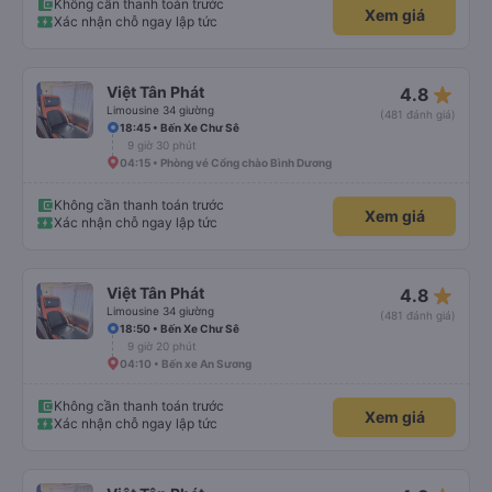
Không cần thanh toán trước
Xem giá
Xác nhận chỗ ngay lập tức
star_rate
Việt Tân Phát
4.8
Limousine 34 giường
(481 đánh giá)
18:45 • Bến Xe Chư Sê
9 giờ 30 phút
04:15 • Phòng vé Cổng chào Bình Dương
Không cần thanh toán trước
Xem giá
Xác nhận chỗ ngay lập tức
star_rate
Việt Tân Phát
4.8
Limousine 34 giường
(481 đánh giá)
18:50 • Bến Xe Chư Sê
9 giờ 20 phút
04:10 • Bến xe An Sương
Không cần thanh toán trước
Xem giá
Xác nhận chỗ ngay lập tức