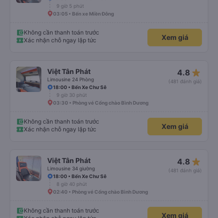
9 giờ 5 phút
03:05 • Bến xe Miền Đông
Không cần thanh toán trước
Xem giá
Xác nhận chỗ ngay lập tức
star_rate
Việt Tân Phát
4.8
Limousine 24 Phòng
(481 đánh giá)
18:00 • Bến Xe Chư Sê
9 giờ 30 phút
03:30 • Phòng vé Cổng chào Bình Dương
Không cần thanh toán trước
Xem giá
Xác nhận chỗ ngay lập tức
star_rate
Việt Tân Phát
4.8
Limousine 34 giường
(481 đánh giá)
18:00 • Bến Xe Chư Sê
8 giờ 40 phút
02:40 • Phòng vé Cổng chào Bình Dương
Không cần thanh toán trước
Xem giá