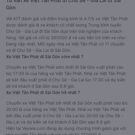
Tư vấn xe Việt Tân Phát đi Chư Sê - Gia Lai từ Sài
Gòn
Với 477 đánh giá với điểm trung bình là 4.7/5 xe Việt Tân Phát
được đánh giá là xe khách có chất lượng Trung bình tuyến
Chư Sê - Gia Lai đi Sài Gòn dựa trên trải nghiệm của khách
hàng. Với giá vé chỉ từ 350000 đ và các tiện ích trên xe như:
Đang cập nhật. Mỗi ngày nhà xe Việt Tân Phát có 11 chuyến
xe đi Chư Sê - Gia Lai đi Sài Gòn.
Xe Việt Tân Phát đi Sài Gòn sớm nhất ?
Chuyến xe Việt Tân Phát sớm nhất đi Sài Gòn xuất phát vào
lúc 17:30 là của hãng xe Việt Tân Phát. Nhà xe Việt Tân Phát
sẽ bắt đầu xuất phát ở Chư Sê - Gia Lai lúc 17:30 và dự kiến
sẽ trả khách ở Sài Gòn sau 9.9 giờ.
Xe Việt Tân Phát đi Sài Gòn trễ nhất ?
Chuyến xe Việt Tân Phát trễ nhất đi Sài Gòn xuất phát vào lúc
20:00 là của hãng xe Việt Tân Phát. Nhà xe Việt Tân Phát sẽ
bắt đầu xuất phát ở Chư Sê - Gia Lai lúc 20:00 tại Chư Sê -
Gia Lai và dự kiến sẽ trả khách ở Sài Gòn sau 9.9 giờ.
Hiện tại Vexere.com đang áp dụng chương trình giảm giá với
nhà xe Việt Tân Phát với giá vé chỉ từ 350000 đ