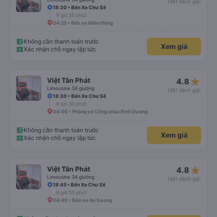
(481 đánh giá)
18:30 • Bến Xe Chư Sê
9 giờ 55 phút
04:25 • Bến xe Miền Đông
Không cần thanh toán trước
Xem giá
Xác nhận chỗ ngay lập tức
star_rate
Việt Tân Phát
4.8
Limousine 34 giường
(481 đánh giá)
18:30 • Bến Xe Chư Sê
9 giờ 30 phút
04:00 • Phòng vé Cổng chào Bình Dương
Không cần thanh toán trước
Xem giá
Xác nhận chỗ ngay lập tức
star_rate
Việt Tân Phát
4.8
Limousine 34 giường
(481 đánh giá)
18:45 • Bến Xe Chư Sê
9 giờ 55 phút
04:40 • Bến xe An Sương