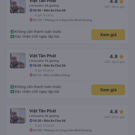
star_rate
Việt Tân Phát
4.8
Limousine 34 giường
(481 đánh giá)
18:50 • Bến Xe Chư Sê
8 giờ 40 phút
03:30 • Phòng vé Cổng chào Bình Dương
Không cần thanh toán trước
Xem giá
Xác nhận chỗ ngay lập tức
star_rate
Việt Tân Phát
4.8
Limousine 34 giường
(481 đánh giá)
19:20 • Bến Xe Chư Sê
9 giờ 55 phút
05:15 • Bến xe Miền Đông
Không cần thanh toán trước
Xem giá
Xác nhận chỗ ngay lập tức
star_rate
Việt Tân Phát
4.8
Limousine 34 giường
(481 đánh giá)
19:20 • Bến Xe Chư Sê
9 giờ 30 phút
04:50 • Phòng vé Cổng chào Bình Dương