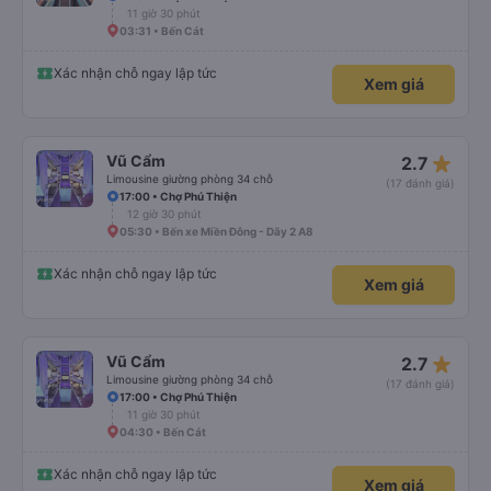
11 giờ 30 phút
03:31 • Bến Cát
Xác nhận chỗ ngay lập tức
Xem giá
star_rate
Vũ Cẩm
2.7
Limousine giường phòng 34 chỗ
(17 đánh giá)
17:00 • Chợ Phú Thiện
12 giờ 30 phút
05:30 • Bến xe Miền Đông - Dãy 2 A8
Xác nhận chỗ ngay lập tức
Xem giá
star_rate
Vũ Cẩm
2.7
Limousine giường phòng 34 chỗ
(17 đánh giá)
17:00 • Chợ Phú Thiện
11 giờ 30 phút
04:30 • Bến Cát
Xác nhận chỗ ngay lập tức
Xem giá