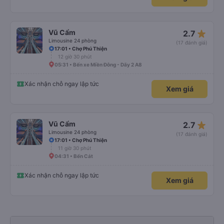
star_rate
Vũ Cẩm
2.7
Limousine 24 phòng
(17 đánh giá)
17:01 • Chợ Phú Thiện
12 giờ 30 phút
05:31 • Bến xe Miền Đông - Dãy 2 A8
Xác nhận chỗ ngay lập tức
Xem giá
star_rate
Vũ Cẩm
2.7
Limousine 24 phòng
(17 đánh giá)
17:01 • Chợ Phú Thiện
11 giờ 30 phút
04:31 • Bến Cát
Xác nhận chỗ ngay lập tức
Xem giá