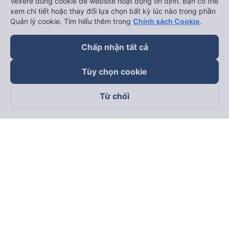
Vexere dùng cookie để website hoạt động ổn định. Bạn có thể
xem chi tiết hoặc thay đổi lựa chọn bất kỳ lúc nào trong phần
Quản lý cookie. Tìm hiểu thêm trong
Chính sách Cookie
.
Chấp nhận tất cả
Tùy chọn cookie
Từ chối
Theo dõi chúng tôi trên
Facebook
Tiktok
Youtube
Công ty TNHH Thương Mại Dịch Vụ Vexere
Địa chỉ đăng ký kinh doanh: 8C Chữ Đồng Tử, Phường Tân
Sơn Nhất, TP. Hồ Chí Minh, Việt Nam
Địa chỉ
:
Lầu 2, toà nhà H3 Circo Hoàng Diệu, 384 Hoàng Diệu,
Phường Khánh Hội, TP Hồ Chí Minh, Việt Nam
Tầng 3, toà nhà 101 Láng Hạ, 101 Láng Hạ, Phường Láng, TP.
Hà Nội, Việt Nam