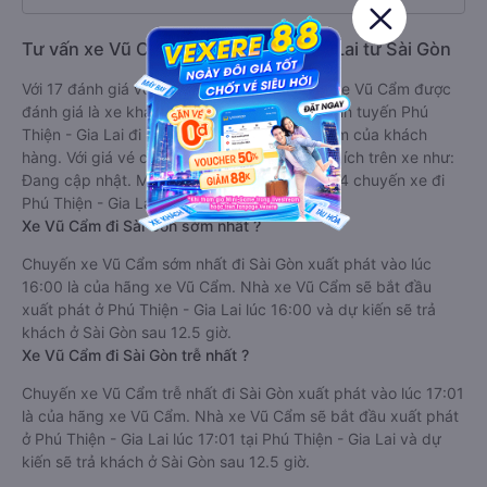
Tư vấn xe Vũ Cẩm đi Phú Thiện - Gia Lai từ Sài Gòn
Với 17 đánh giá với điểm trung bình là 2.7/5 xe Vũ Cẩm được
đánh giá là xe khách có chất lượng Trung bình tuyến Phú
Thiện - Gia Lai đi Sài Gòn dựa trên trải nghiệm của khách
hàng. Với giá vé chỉ từ 500000 đ và các tiện ích trên xe như:
Đang cập nhật. Mỗi ngày nhà xe Vũ Cẩm có 4 chuyến xe đi
Phú Thiện - Gia Lai đi Sài Gòn.
Xe Vũ Cẩm đi Sài Gòn sớm nhất ?
Chuyến xe Vũ Cẩm sớm nhất đi Sài Gòn xuất phát vào lúc
16:00 là của hãng xe Vũ Cẩm. Nhà xe Vũ Cẩm sẽ bắt đầu
xuất phát ở Phú Thiện - Gia Lai lúc 16:00 và dự kiến sẽ trả
khách ở Sài Gòn sau 12.5 giờ.
Xe Vũ Cẩm đi Sài Gòn trễ nhất ?
Chuyến xe Vũ Cẩm trễ nhất đi Sài Gòn xuất phát vào lúc 17:01
là của hãng xe Vũ Cẩm. Nhà xe Vũ Cẩm sẽ bắt đầu xuất phát
ở Phú Thiện - Gia Lai lúc 17:01 tại Phú Thiện - Gia Lai và dự
kiến sẽ trả khách ở Sài Gòn sau 12.5 giờ.