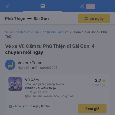
arrow_back
Tải app Vexere ngay!
Tải app Vexere
-30k
Mở app
Mở app
Nhận ưu đãi thành viên độc
-30k/ghế khi đặt vé máy bay qua
quyền
app
Phú Thiện
Sài Gòn
Chọn ngày
Vé xe khách
xe đi Sài Gòn từ Gia Lai
xe Vũ Cẩm đi Sài Gòn từ Phú
Thiện
Vé xe Vũ Cẩm từ Phú Thiện đi Sài Gòn
: 4
chuyến mỗi ngày
Vexere Team
Ngày cập nhật: 08/08/2026
Vũ Cẩm
2.7
Limousine giường phòng 34 chỗ
(17 đánh giá)
16:00 • Chợ Phú Thiện
12 giờ 30 phút
04:30 • Bến xe Miền Đông - Dãy 2 A8
Xác nhận chỗ ngay lập tức
Xem giá