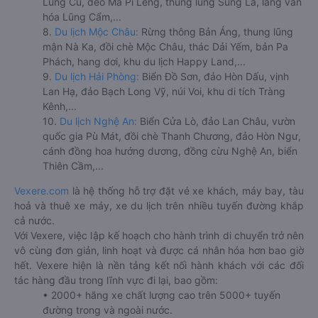
Lũng Cú, đèo Mã Pí Lèng, thung lũng Sủng Là, làng văn
hóa Lũng Cẩm,...
8.
Du lịch Mộc Châu:
Rừng thông Bản Áng, thung lũng
mận Nà Ka, đồi chè Mộc Châu, thác Dải Yếm, bản Pa
Phách, hang dơi, khu du lịch Happy Land,...
9.
Du lịch Hải Phòng:
Biển Đồ Sơn, đảo Hòn Dấu, vịnh
Lan Hạ, đảo Bạch Long Vỹ, núi Voi, khu di tích Tràng
Kênh,...
10.
Du lịch Nghệ An:
Biển Cửa Lò, đảo Lan Châu, vườn
quốc gia Pù Mát, đồi chè Thanh Chương, đảo Hòn Ngư,
cánh đồng hoa hướng dương, đồng cừu Nghệ An, biển
Thiên Cầm,...
Vexere.com
là hệ thống hỗ trợ đặt vé xe khách, máy bay, tàu
hoả và thuê xe máy, xe du lịch trên nhiều tuyến đường khắp
cả nước.
Với Vexere, việc lập kế hoạch cho hành trình di chuyển trở nên
vô cùng đơn giản, linh hoạt và được cá nhân hóa hơn bao giờ
hết. Vexere hiện là nền tảng kết nối hành khách với các đối
tác hàng đầu trong lĩnh vực đi lại, bao gồm:
• 2000+ hãng xe chất lượng cao trên 5000+ tuyến
đường trong và ngoài nước.