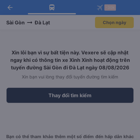
arrow_back
Tải app Vexere ngay!
Tải app Vexere
-30k
Mở app
Mở app
Nhận ưu đãi thành viên độc
-30k/ghế khi đặt vé máy bay qua
quyền
app
Sài Gòn
Đà Lạt
Chọn ngày
Xin lỗi bạn vì sự bất tiện này. Vexere sẽ cập nhật
ngay khi có thông tin xe Xinh Xinh hoạt động trên
tuyến đường Sài Gòn đi Đà Lạt ngày 08/08/2026
Xin bạn vui lòng thay đổi tuyến đường tìm kiếm
Thay đổi tìm kiếm
Bạn có thể tham khảo thêm một số điểm đến hấp dẫn khác