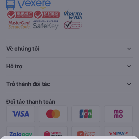
keyboard_arrow_down
Về chúng tôi
keyboard_arrow_down
Hỗ trợ
keyboard_arrow_down
Trở thành đối tác
Đối tác thanh toán