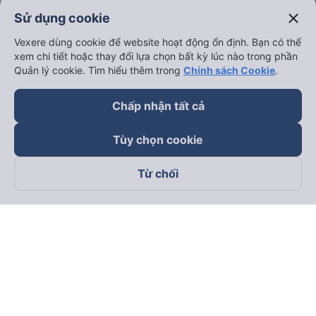
close
Sử dụng cookie
Vexere dùng cookie để website hoạt động ổn định. Bạn có thể
xem chi tiết hoặc thay đổi lựa chọn bất kỳ lúc nào trong phần
Quản lý cookie. Tìm hiểu thêm trong
Chính sách Cookie
.
Chấp nhận tất cả
Tùy chọn cookie
Từ chối
Theo dõi chúng tôi trên
Facebook
Tiktok
Youtube
Công ty TNHH Thương Mại Dịch Vụ Vexere