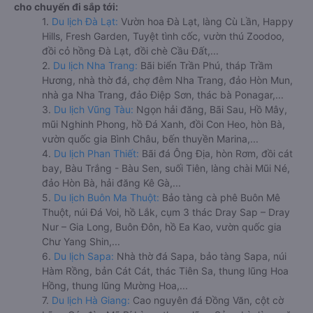
cho chuyến đi sắp tới:
1.
Du lịch Đà Lạt:
Vườn hoa Đà Lạt, làng Cù Lần, Happy
Hills, Fresh Garden, Tuyệt tình cốc, vườn thú Zoodoo,
đồi cỏ hồng Đà Lạt, đồi chè Cầu Đất,...
2.
Du lịch Nha Trang:
Bãi biển Trần Phú, tháp Trầm
Hương, nhà thờ đá, chợ đêm Nha Trang, đảo Hòn Mun,
nhà ga Nha Trang, đảo Điệp Sơn, thác bà Ponagar,...
3.
Du lịch Vũng Tàu:
Ngọn hải đăng, Bãi Sau, Hồ Mây,
mũi Nghinh Phong, hồ Đá Xanh, đồi Con Heo, hòn Bà,
vườn quốc gia Bình Châu, bến thuyền Marina,...
4.
Du lịch Phan Thiết:
Bãi đá Ông Địa, hòn Rơm, đồi cát
bay, Bàu Trắng - Bàu Sen, suối Tiên, làng chài Mũi Né,
đảo Hòn Bà, hải đăng Kê Gà,...
5.
Du lịch Buôn Ma Thuột:
Bảo tàng cà phê Buôn Mê
Thuột, núi Đá Voi, hồ Lắk, cụm 3 thác Dray Sap – Dray
Nur – Gia Long, Buôn Đôn, hồ Ea Kao, vườn quốc gia
Chư Yang Shin,...
6.
Du lịch Sapa:
Nhà thờ đá Sapa, bảo tàng Sapa, núi
Hàm Rồng, bản Cát Cát, thác Tiên Sa, thung lũng Hoa
Hồng, thung lũng Mường Hoa,...
7.
Du lịch Hà Giang:
Cao nguyên đá Đồng Văn, cột cờ