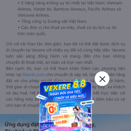
• 5 hãng hàng không uy tín nhất tại Việt Nam: Vietnam
Airlines, Vietjet Air, Bamboo Airways, Pacific Airlines và
Vietravel Airlines.
• Tổng công ty Đường sắt Việt Nam.
• Các đơn vị cho thuê xe máy, thuê xe du lịch uy tín
trên toàn quốc.
Chỉ với vài thao tác đơn giản, bạn đã có thể đặt được dịch vụ
di chuyển tại Vexere với nhiều ưu đãi vô cùng hấp dẫn. Vexere
luôn sẵn sàng đồng hành và mang đến cho bạn những
chuyến đi thoải mái, an toàn và trọn vẹn nhất.
Bên cạnh đó, bạn có thể tham khảo thêm các phương tiện
khác tại
Goyolo.com
cho chuyến đi sắp tới. Goyolo là nền tảng
đặt vé cho phép người dùng so sánh giá cả, giờ khởi hành,
thời gian di chuyển của nhiều phương tiện máy bay, xe khách
và tàu hoả. Hệ thống của Goyolo được liên kết trực tiếp với
các hãng máy bay, xe khách và tàu hoả, luôn đảm bảo có vé
cho bạn di chuyển.
Ứng dụng đặt vé Xe khách, Máy bay,