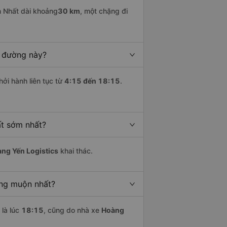
 Nhất dài khoảng
30 km
, một chặng đi
n đường này?
hởi hành liên tục từ
4:15 đến 18:15
.
ất sớm nhất?
ng Yến Logistics
khai thác.
ơng muộn nhất?
là lúc
18:15
, cũng do nhà xe
Hoàng