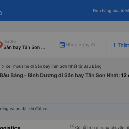
Đơn hàng của tôi
M
fo
Nơi đến
add
Nhập ngày đi
Thêm
xe limousine đi Sân bay Tân Sơn Nhất từ Bàu Bàng
 Bàu Bàng - Bình Dương đi Sân bay Tân Sơn Nhất
: 12
rống và ưu đãi khi đặt vé
ogistics
Có hỗ trợ xe trung chuyển ri