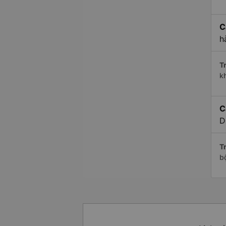
C
h
Tr
k
C
D
Tr
b