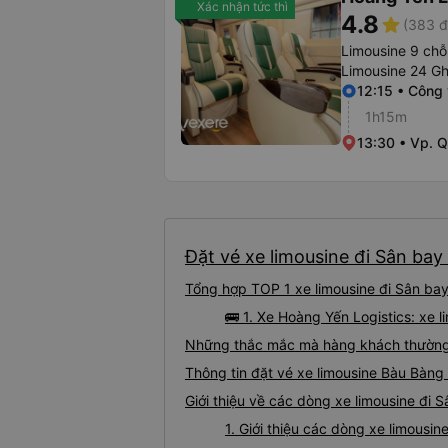
Xác nhận tức thì
4.8
star
(383 đ
Limousine 9 chỗ
Limousine 24 G
12:15 • Công
1h15m
13:30 • Vp. 
Đặt vé xe limousine đi Sân bay
Tổng hợp TOP 1 xe limousine đi Sân ba
🚌 1. Xe Hoàng Yến Logistics: xe
Những thắc mắc mà hàng khách thường g
Thông tin đặt vé xe limousine Bàu Bàn
Giới thiệu về các dòng xe limousine đi
1. Giới thiệu các dòng xe limous