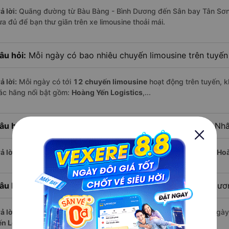
ả lời:
Quãng đường từ Bàu Bàng - Bình Dương đến Sân bay Tân Sơn
ừa đủ để bạn thư giãn trên xe limousine thoải mái.
âu hỏi:
Mỗi ngày có bao nhiêu chuyến limousine trên tuyế
ả lời:
Mỗi ngày có tới
12 chuyến limousine
hoạt động trên tuyến, k
ác hãng nổi bật gồm:
Hoàng Yến Logistics
,...
âu hỏi:
Xe limousine nào khởi hành từ Sân bay Tân Sơn Nh
ả lời:
Chuyến limousine sớm nhất khởi hành lúc
4:15
, do nhà xe
Hoà
âu hỏi:
Xe limousine nào khởi hành từ Bàu Bàng - Bình Dư
ả lời:
Nếu bạn muốn đi chuyến muộn, lựa chọn cuối cùng trong ngày 
ến Logistics
vận hành.