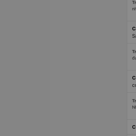
Tr
n
C
S
Tr
đ
C
c
Tr
N
C