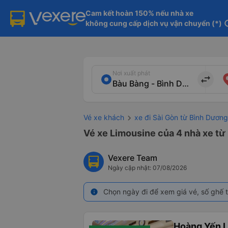
Cam kết hoàn 150% nếu nhà xe

không cung cấp dịch vụ vận chuyển (*)
in
Nơi xuất phát
import_export
Vé xe khách
xe đi Sài Gòn từ Bình Dương
Vé xe Limousine của 4 nhà xe từ
Vexere Team
Ngày cập nhật: 07/08/2026
Chọn ngày đi để xem giá vé, số ghế t
info
Hoàng Yến L