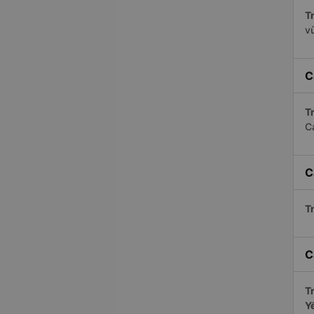
Tr
v
C
Tr
C
C
Tr
C
Tr
Y