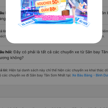
âu hỏi:
Xe limousine nào từ Bàu Bàng - Bình Dương đi Sân
àng đánh giá tốt nhất?
ả lời:
Trong số các hãng,
Hoàng Yến Logistics
nổi bật nhất với điể
hách hàng – một con số minh chứng cho dịch vụ cao cấp và uy tín.
âu hỏi:
Đây có phải là tất cả các chuyến xe từ Sân bay Tân
ương không?
ả lời:
Hiện tại danh sách này chỉ thể hiện các chuyến xe khai thác d
ộ các chuyến xe đi Sân bay Tân Sơn Nhất tại:
Xe Bàu Bàng - Bình D