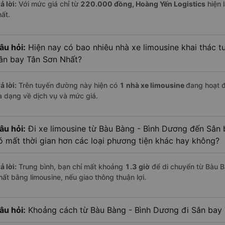
ả lời:
Với mức giá chỉ từ
220.000
đồng,
Hoàng Yến Logistics
hiện l
hất.
âu hỏi:
Hiện nay có bao nhiêu nhà xe limousine khai thác t
ân bay Tân Sơn Nhất?
ả lời:
Trên tuyến đường này hiện có
1
nhà xe
limousine
đang hoạt 
a dạng về dịch vụ và mức giá.
âu hỏi:
Đi xe limousine từ Bàu Bàng - Bình Dương đến Sân 
ó mất thời gian hơn các loại phương tiện khác hay không?
ả lời:
Trung bình, bạn chỉ mất khoảng
1.3 giờ
để di chuyển từ Bàu 
hất bằng limousine, nếu giao thông thuận lợi.
âu hỏi:
Khoảng cách từ Bàu Bàng - Bình Dương đi Sân bay 