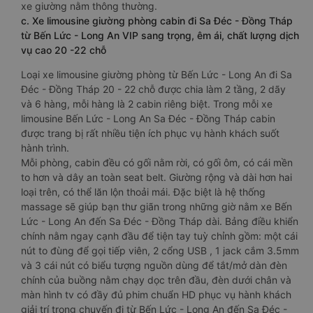
xe giường nằm thông thường.
c. Xe limousine giường phòng cabin đi Sa Đéc - Đồng Tháp
từ Bến Lức - Long An VIP sang trọng, êm ái, chất lượng dịch
vụ cao 20 -22 chỗ
Loại xe limousine giường phòng từ Bến Lức - Long An đi Sa
Đéc - Đồng Tháp 20 - 22 chỗ được chia làm 2 tầng, 2 dãy
và 6 hàng, mỗi hàng là 2 cabin riêng biệt. Trong mỗi xe
limousine Bến Lức - Long An Sa Đéc - Đồng Tháp cabin
được trang bị rất nhiều tiện ích phục vụ hành khách suốt
hành trình.
Mỗi phòng, cabin đều có gối nằm rời, có gối ôm, có cái mền
to hơn và dây an toàn seat belt. Giường rộng và dài hơn hai
loại trên, có thể lăn lộn thoải mái. Đặc biệt là hệ thống
massage sẽ giúp bạn thư giãn trong những giờ nằm xe Bến
Lức - Long An đến Sa Đéc - Đồng Tháp dài. Bảng điều khiển
chính nằm ngay cạnh đầu để tiện tay tuỳ chỉnh gồm: một cái
nút to đùng để gọi tiếp viên, 2 cổng USB , 1 jack cắm 3.5mm
và 3 cái nút có biểu tượng nguồn dùng để tắt/mở dàn đèn
chính của buồng nằm chạy dọc trên đầu, đèn dưới chân và
màn hình tv có đầy đủ phim chuẩn HD phục vụ hành khách
giải trí trong chuyến đi từ Bến Lức - Long An đến Sa Đéc -