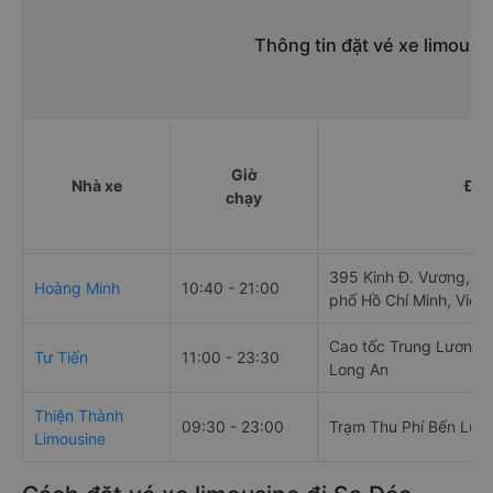
Thông tin đặt vé xe limousi
Giờ
Nhà xe
Điể
chạy
395 Kinh Đ. Vương, An
Hoàng Minh
10:40 - 21:00
phố Hồ Chí Minh, Việt
Cao tốc Trung Lương -
Tư Tiến
11:00 - 23:30
Long An
Thiện Thành
09:30 - 23:00
Trạm Thu Phí Bến Lức
Limousine