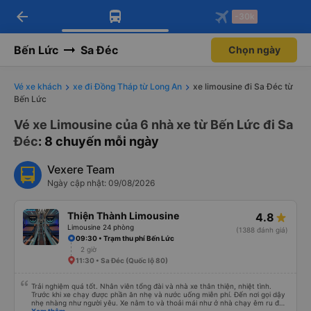
arrow_back
Tải app Vexere ngay!
Tải app Vexere
-30k
Mở app
Mở app
Nhận ưu đãi thành viên độc
-30k/ghế khi đặt vé máy bay qua
quyền
app
Bến Lức
Sa Đéc
Chọn ngày
Vé xe khách
xe đi Đồng Tháp từ Long An
xe limousine đi Sa Đéc từ
Bến Lức
Vé xe Limousine của 6 nhà xe từ Bến Lức đi Sa
Đéc
: 8 chuyến mỗi ngày
Vexere Team
Ngày cập nhật: 09/08/2026
Thiện Thành Limousine
4.8
Limousine 24 phòng
(1388 đánh giá)
09:30 • Trạm thu phí Bến Lức
2 giờ
11:30 • Sa Đéc (Quốc lộ 80)
Trải nghiệm quá tốt. Nhân viên tổng đài và nhà xe thân thiện, nhiệt tình.
Trước khi xe chạy được phần ăn nhẹ và nước uống miễn phí. Đến nơi gọi dậy
nhẹ nhàng như người yêu. Xe nằm to và thoải mái như ở nhà chạy êm ru đến