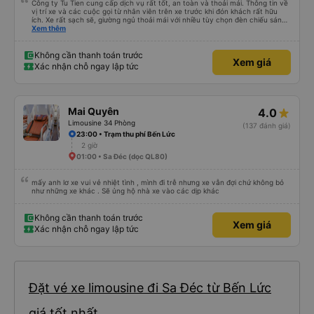
Công ty Tu Tien cung cấp dịch vụ rất tốt, an toàn và thoải mái. Thông tin về
vị trí xe và các cuộc gọi từ nhân viên trên xe trước khi đón khách rất hữu
ích. Xe rất sạch sẽ, giường ngủ thoải mái với nhiều tùy chọn đèn chiếu sáng
và cổng USB được đặt ở vị trí thuận tiện. Nhân viên rất lịch sự và xe đến
Xem thêm
điểm đến sớm hơn dự kiến. Cảm ơn!
Không cần thanh toán trước
Xem giá
Xác nhận chỗ ngay lập tức
Mai Quyên
4.0
Limousine 34 Phòng
(137 đánh giá)
23:00 • Trạm thu phí Bến Lức
2 giờ
01:00 • Sa Đéc (dọc QL80)
mấy anh lơ xe vui vẻ nhiệt tình , mình đi trễ nhưng xe vẫn đợi chứ không bỏ
như những xe khác . Sẽ ủng hộ nhà xe vào các dịp khác
Không cần thanh toán trước
Xem giá
Xác nhận chỗ ngay lập tức
Đặt vé xe limousine đi Sa Đéc từ Bến Lức
giá tốt nhất