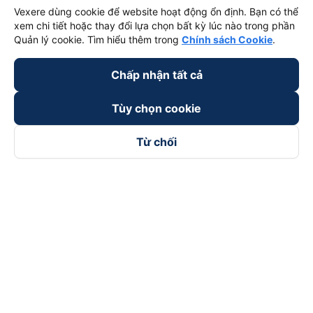
Vexere dùng cookie để website hoạt động ổn định. Bạn có thể
xem chi tiết hoặc thay đổi lựa chọn bất kỳ lúc nào trong phần
Quản lý cookie. Tìm hiểu thêm trong
Chính sách Cookie
.
Chấp nhận tất cả
Tùy chọn cookie
Từ chối
Theo dõi chúng tôi trên
Facebook
Tiktok
Youtube
Công ty TNHH Thương Mại Dịch Vụ Vexere
Địa chỉ đăng ký kinh doanh: 8C Chữ Đồng Tử, Phường Tân
Sơn Nhất, TP. Hồ Chí Minh, Việt Nam
Địa chỉ
:
Lầu 2, toà nhà H3 Circo Hoàng Diệu, 384 Hoàng Diệu,
Phường Khánh Hội, TP Hồ Chí Minh, Việt Nam
Tầng 3, toà nhà 101 Láng Hạ, 101 Láng Hạ, Phường Láng, TP.