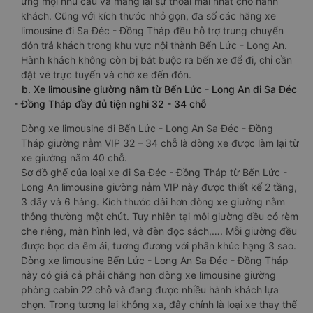
ứng mọi nhu cầu và mang lại sự thoải mái nhất cho hành
khách. Cũng với kích thước nhỏ gọn, đa số các hãng xe
limousine đi Sa Đéc - Đồng Tháp đều hỗ trợ trung chuyển
đón trả khách trong khu vực nội thành Bến Lức - Long An.
Hành khách không còn bị bắt buộc ra bến xe để đi, chỉ cần
đặt vé trực tuyến và chờ xe đến đón.
b. Xe limousine giường nằm từ Bến Lức - Long An đi Sa Đéc
- Đồng Tháp đầy đủ tiện nghi 32 - 34 chỗ
Dòng xe limousine đi Bến Lức - Long An Sa Đéc - Đồng
Tháp giường nằm VIP 32 – 34 chỗ là dòng xe được làm lại từ
xe giường nằm 40 chỗ.
Sơ đồ ghế của loại xe đi Sa Đéc - Đồng Tháp từ Bến Lức -
Long An limousine giường nằm VIP này được thiết kế 2 tầng,
3 dãy và 6 hàng. Kích thước dài hơn dòng xe giường nằm
thông thường một chút. Tuy nhiên tại mỗi giường đều có rèm
che riêng, màn hình led, và đèn đọc sách,…. Mỗi giường đều
được bọc da êm ái, tương đương với phân khúc hạng 3 sao.
Dòng xe limousine Bến Lức - Long An Sa Đéc - Đồng Tháp
này có giá cả phải chăng hơn dòng xe limousine giường
phòng cabin 22 chỗ và đang được nhiều hành khách lựa
chọn. Trong tương lai không xa, đây chính là loại xe thay thế