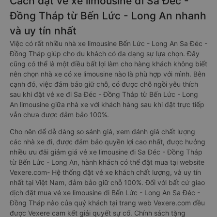
Cách đặt vé xe limousine đi Sa Đéc -
Đồng Tháp từ Bến Lức - Long An nhanh
và uy tín nhất
Việc có rất nhiều nhà xe limousine Bến Lức - Long An Sa Đéc -
Đồng Tháp giúp cho du khách có đa dạng sự lựa chọn. Đây
cũng có thể là một điều bất lợi làm cho hàng khách không biết
nên chọn nhà xe có xe limousine nào là phù hợp với mình. Bên
cạnh đó, việc đảm bảo giữ chỗ, có được chỗ ngồi yêu thích
sau khi đặt vé xe đi Sa Đéc - Đồng Tháp từ Bến Lức - Long
An limousine giữa nhà xe với khách hàng sau khi đặt trực tiếp
vẫn chưa được đảm bảo 100%.
Cho nên để dễ dàng so sánh giá, xem đánh giá chất lượng
các nhà xe đi, được đảm bảo quyền lợi cao nhất, được hưởng
nhiều ưu đãi giảm giá vé xe limousine đi Sa Đéc - Đồng Tháp
từ Bến Lức - Long An, hành khách có thể đặt mua tại website
Vexere.com- Hệ thống đặt vé xe khách chất lượng, và uy tín
nhất tại Việt Nam, đảm bảo giữ chỗ 100%. Đối với bất cứ giao
dịch đặt mua vé xe limousine đi Bến Lức - Long An Sa Đéc -
Đồng Tháp nào của quý khách tại trang web Vexere.com đều
được Vexere cam kết giải quyết sự cố. Chính sách tặng