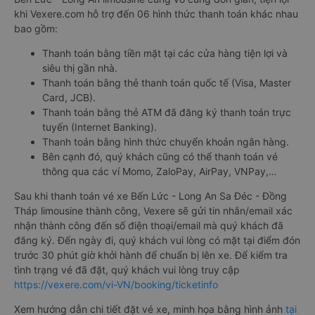
khi Vexere.com hỗ trợ đến 06 hình thức thanh toán khác nhau
bao gồm:
Thanh toán bằng tiền mặt tại các cửa hàng tiện lợi và
siêu thị gần nhà.
Thanh toán bằng thẻ thanh toán quốc tế (Visa, Master
Card, JCB).
Thanh toán bằng thẻ ATM đã đăng ký thanh toán trực
tuyến (Internet Banking).
Thanh toán bằng hình thức chuyển khoản ngân hàng.
Bên cạnh đó, quý khách cũng có thể thanh toán vé
thông qua các ví Momo, ZaloPay, AirPay, VNPay,…
Sau khi thanh toán vé xe Bến Lức - Long An Sa Đéc - Đồng
Tháp limousine thành công, Vexere sẽ gửi tin nhắn/email xác
nhận thành công đến số điện thoại/email mà quý khách đã
đăng ký. Đến ngày đi, quý khách vui lòng có mặt tại điểm đón
trước 30 phút giờ khởi hành để chuẩn bị lên xe. Để kiểm tra
tình trạng vé đã đặt, quý khách vui lòng truy cập
https://vexere.com/vi-VN/booking/ticketinfo
Xem hướng dẫn chi tiết đặt vé xe, minh họa bằng hình ảnh
tại