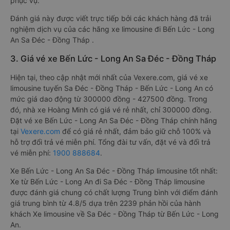
phục vụ.
Đánh giá này được viết trực tiếp bởi các khách hàng đã trải
nghiệm dịch vụ của các hãng xe limousine đi Bến Lức - Long
An Sa Đéc - Đồng Tháp .
3. Giá vé xe Bến Lức - Long An Sa Đéc - Đồng Tháp
Hiện tại, theo cập nhật mới nhất của Vexere.com, giá vé xe
limousine tuyến Sa Đéc - Đồng Tháp - Bến Lức - Long An có
mức giá dao động từ 300000 đồng - 427500 đồng. Trong
đó, nhà xe Hoàng Minh có giá vé rẻ nhất, chỉ 300000 đồng.
Đặt vé xe Bến Lức - Long An Sa Đéc - Đồng Tháp chính hãng
tại
Vexere.com
để có giá rẻ nhất, đảm bảo giữ chỗ 100% và
hỗ trợ đổi trả vé miễn phí. Tổng đài tư vấn, đặt vé và đổi trả
vé miễn phí:
1900 888684
.
Xe Bến Lức - Long An Sa Đéc - Đồng Tháp limousine tốt nhất:
Xe từ Bến Lức - Long An đi Sa Đéc - Đồng Tháp limousine
được đánh giá chung có chất lượng Trung bình với điểm đánh
giá trung bình từ 4.8/5 dựa trên 2239 phản hồi của hành
khách Xe limousine về Sa Đéc - Đồng Tháp từ Bến Lức - Long
An.