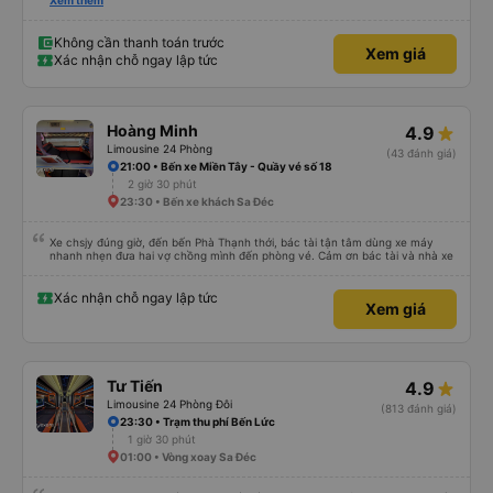
nơi lúc nào không hay luôn. I had very good experience with this bus
Xem thêm
operator. The staff are friendly and helpful. Before getting on the bus, we
were offered light meals and drinks. When the bus has arrived, the staff
woke us up as they were waking up up their lovers. If you are foreigners and
Không cần thanh toán trước
Xem giá
planning to take this bus, please don’t hesitate as the seats are big and
Xác nhận chỗ ngay lập tức
comfortable enough for you to sleep on.
Hoàng Minh
4.9
Limousine 24 Phòng
(43 đánh giá)
21:00 • Bến xe Miền Tây - Quầy vé số 18
2 giờ 30 phút
23:30 • Bến xe khách Sa Đéc
Xe chsjy đúng giờ, đến bến Phà Thạnh thới, bác tài tận tâm dùng xe máy
nhanh nhẹn đưa hai vợ chồng mình đến phòng vé. Cảm ơn bác tài và nhà xe
Xác nhận chỗ ngay lập tức
Xem giá
Tư Tiến
4.9
Limousine 24 Phòng Đôi
(813 đánh giá)
23:30 • Trạm thu phí Bến Lức
1 giờ 30 phút
01:00 • Vòng xoay Sa Đéc