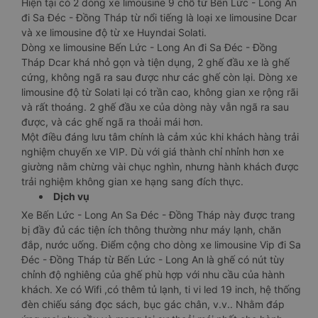
Hiện tại có 2 dòng xe limousine 9 chỗ từ Bến Lức - Long An
đi Sa Đéc - Đồng Tháp từ nổi tiếng là loại xe limousine Dcar
và xe limousine độ từ xe Huyndai Solati.
Dòng xe limousine Bến Lức - Long An đi Sa Đéc - Đồng
Tháp Dcar khá nhỏ gọn và tiện dụng, 2 ghế đầu xe là ghế
cứng, không ngã ra sau được như các ghế còn lại. Dòng xe
limousine độ từ Solati lại có trần cao, không gian xe rộng rãi
và rất thoáng. 2 ghế đầu xe của dòng này vẫn ngã ra sau
được, và các ghế ngã ra thoải mái hơn.
Một điều đáng lưu tâm chính là cảm xúc khi khách hàng trải
nghiệm chuyến xe VIP. Dù với giá thành chỉ nhỉnh hơn xe
giường nằm chừng vài chục nghìn, nhưng hành khách được
trải nghiệm không gian xe hạng sang đích thực.
Dịch vụ
Xe Bến Lức - Long An Sa Đéc - Đồng Tháp này được trang
bị đầy đủ các tiện ích thông thường như máy lạnh, chăn
đắp, nước uống. Điểm cộng cho dòng xe limousine Vip đi Sa
Đéc - Đồng Tháp từ Bến Lức - Long An là ghế có nút tùy
chỉnh độ nghiêng của ghế phù hợp với nhu cầu của hành
khách. Xe có Wifi ,có thêm tủ lạnh, ti vi led 19 inch, hệ thống
đèn chiếu sáng đọc sách, bục gác chân, v.v.. Nhằm đáp