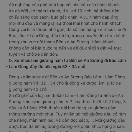
độ nghiêng của ghế phù hợp với nhu cầu của hành khách.
Xe có Wifi ,có thêm tủ lạnh, ti vi led 19 inch, hệ thống đèn
chiếu sáng đọc sách, bục gác chân, v.v.. Nhằm đáp ứng
mọi nhu cầu và mang lại sự thoải mái nhất cho hành khách.
Cũng với kích thước nhỏ gọn, đa số các hãng xe limousine đi
Bảo Lâm - Lâm Đồng đều hỗ trợ trung chuyển đón trả khách
trong khu vực nội thành Bến xe An Sương. Hành khách
không còn bị bắt buộc ra bến xe để đi, chỉ cần đặt vé trực
tuyến và chờ xe đến đón.
b. Xe limousine giường nằm từ Bến xe An Sương đi Bảo Lâm
- Lâm Đồng đầy đủ tiện nghi 32 - 34 chỗ
Dòng xe limousine đi Bến xe An Sương Bảo Lâm - Lâm Đồng
giường nằm VIP 32 – 34 chỗ là dòng xe được làm lại từ xe
giường nằm 40 chỗ.
Sơ đồ ghế của loại xe đi Bảo Lâm - Lâm Đồng từ Bến xe An
Sương limousine giường nằm VIP này được thiết kế 2 tầng, 3
dãy và 6 hàng. Kích thước dài hơn dòng xe giường nằm
thông thường một chút. Tuy nhiên tại mỗi giường đều có rèm
che riêng, màn hình led, và đèn đọc sách,…. Mỗi giường đều
được bọc da êm ái, tương đương với phân khúc hạng 3 sao.