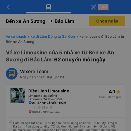
arrow_back
Tải app Vexere ngay!
Tải app Vexere
-30k
Mở app
Mở app
Nhận ưu đãi thành viên độc
-30k/ghế khi đặt vé máy bay qua
quyền
app
Bến xe An Sương
Bảo Lâm
Chọn ngày
Vé xe khách
xe đi Lâm Đồng từ Sài Gòn
xe limousine đi Bảo Lâm từ
Bến xe An Sương
Vé xe Limousine của 5 nhà xe từ Bến xe An
Sương đi Bảo Lâm
: 62 chuyến mỗi ngày
Vexere Team
Ngày cập nhật: 06/08/2026
Điền Linh Limousine
4.1
Limousine 36 giường
(6368 đánh giá)
Limousine 24 Phòng Đôi
01:15 • VP Gò Vấp - HCM
4 giờ 59 phút
06:14 • VP Bảo Lâm
Cảm ơn bạn rất nhiều. Nếu bạn muốn sử dụng xe cabin từ Phú Mỹ Hưng đi
Đà Lạt thì sử dụng tại đây. Tôi rất khó hiểu anh ấy vì anh ấy nói giọng Việt,
nhưng tôi có thể dễ dàng giao tiếp bằng tiếng Anh! Văn phòng đã gọi cho tôi