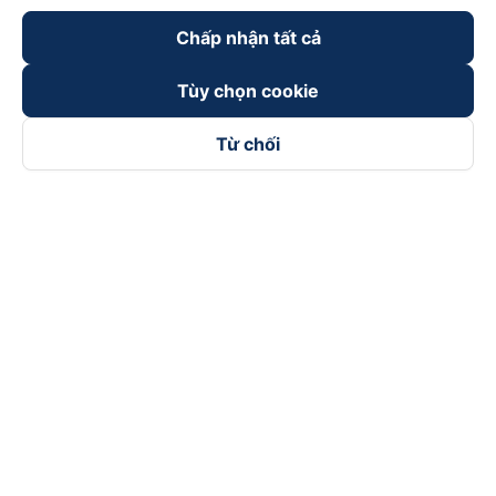
Chấp nhận tất cả
Tùy chọn cookie
Từ chối
Theo dõi chúng tôi trên
Facebook
Tiktok
Youtube
Công ty TNHH Thương Mại Dịch Vụ Vexere
Địa chỉ đăng ký kinh doanh: 8C Chữ Đồng Tử, Phường Tân
Sơn Nhất, TP. Hồ Chí Minh, Việt Nam
Địa chỉ
:
Lầu 2, toà nhà H3 Circo Hoàng Diệu, 384 Hoàng Diệu,
Phường Khánh Hội, TP Hồ Chí Minh, Việt Nam
Tầng 3, toà nhà 101 Láng Hạ, 101 Láng Hạ, Phường Láng, TP.
Hà Nội, Việt Nam
Giấy chứng nhận ĐKKD số 0315133726 do Sở KH và ĐT TP.
Hồ Chí Minh cấp lần đầu ngày 27/6/2018