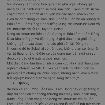
Với khoảng cách rộng hơn giữa các ghế ngồi, không gian
riêng tư của hành khách sẽ thoải mái hơn. Tránh được sự va
chạm trong quá trình di chuyển với các hành khách khác.
Hiện tại có 2 dòng xe limousine 9 chỗ từ Bến xe An Sương đi
Bảo Lâm - Lâm Đồng từ nổi tiếng là loại xe limousine Dcar và
xe limousine độ từ xe Huyndai Solati.
Dòng xe limousine Bến xe An Sương đi Bảo Lâm - Lâm Đồng
Dcar khá nhỏ gọn và tiện dụng, 2 ghế đầu xe là ghế cứng,
không ngã ra sau được như các ghế còn lại. Dòng xe
limousine độ từ Solati lại có trần cao, không gian xe rộng rãi
và rất thoáng. 2 ghế đầu xe của dòng này vẫn ngã ra sau
được, và các ghế ngã ra thoải mái hơn.
Một điều đáng lưu tâm chính là cảm xúc khi khách hàng trải
nghiệm chuyến xe VIP. Dù với giá thành chỉ nhỉnh hơn xe
giường nằm chừng vài chục nghìn, nhưng hành khách được
trải nghiệm không gian xe hạng sang đích thực.
Dịch vụ
Xe Bến xe An Sương Bảo Lâm - Lâm Đồng này được trang bị
đầy đủ các tiện ích thông thường như máy lạnh, chăn đắp,
nước uống. Điểm cộng cho dòng xe limousine Vip đi Bảo
Lâm - Lâm Đồng từ Bến xe An Sương là ghế có nút tùy chỉnh