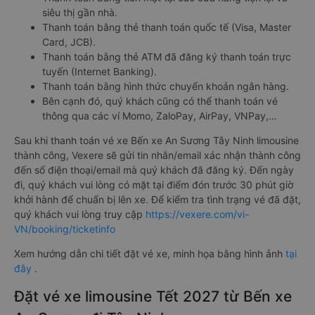
siêu thị gần nhà.
Thanh toán bằng thẻ thanh toán quốc tế (Visa, Master
Card, JCB).
Thanh toán bằng thẻ ATM đã đăng ký thanh toán trực
tuyến (Internet Banking).
Thanh toán bằng hình thức chuyển khoản ngân hàng.
Bên cạnh đó, quý khách cũng có thể thanh toán vé
thông qua các ví Momo, ZaloPay, AirPay, VNPay,…
Sau khi thanh toán vé xe Bến xe An Sương Tây Ninh limousine
thành công, Vexere sẽ gửi tin nhắn/email xác nhận thành công
đến số điện thoại/email mà quý khách đã đăng ký. Đến ngày
đi, quý khách vui lòng có mặt tại điểm đón trước 30 phút giờ
khởi hành để chuẩn bị lên xe. Để kiểm tra tình trạng vé đã đặt,
quý khách vui lòng truy cập
https://vexere.com/vi-
VN/booking/ticketinfo
Xem hướng dẫn chi tiết đặt vé xe, minh họa bằng hình ảnh
tại
đây
.
Đặt vé xe limousine Tết 2027 từ Bến xe