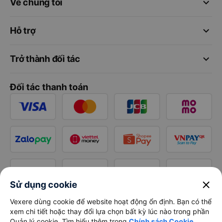
keyboard_arrow_down
Về chúng tôi
keyboard_arrow_down
Hỗ trợ
keyboard_arrow_down
Trở thành đối tác
Đối tác thanh toán
close
Sử dụng cookie
Vexere dùng cookie để website hoạt động ổn định. Bạn có thể
xem chi tiết hoặc thay đổi lựa chọn bất kỳ lúc nào trong phần
Quản lý cookie. Tìm hiểu thêm trong
Chính sách Cookie
.