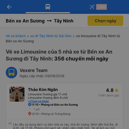
arrow_back
Tải app Vexere ngay!
Tải app Vexere
-30k
Mở app
Mở app
Nhận ưu đãi thành viên độc
-30k/ghế khi đặt vé máy bay qua
quyền
app
Bến xe An Sương
Tây Ninh
Chọn ngày
Vé xe khách
xe đi Tây Ninh từ Sài Gòn
xe limousine đi Tây Ninh từ
Bến xe An Sương
Vé xe Limousine của 5 nhà xe từ Bến xe An
Sương đi Tây Ninh
: 356 chuyến mỗi ngày
Vexere Team
Ngày cập nhật: 09/08/2026
Thảo Kim Ngân
4.8
Limousine thương gia 11 chỗ
(1461 đánh giá)
Limousine thượng đỉnh 9 chỗ
+2 loại xe khác
11:15 • Phòng vé Bến xe An Sương
1 giờ
12:15 • Phòng vé Trảng Bàng
Lần đầu sử dụng dịch vụ bên nhà xe này, khá ấn tượng. Mình đến Núi Bà, đi
4:20, về 17:35. Phòng chờ sạch sẽ, nhân viên nhiệt tình. Tài xế lịch sự, mở