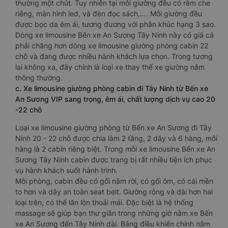
thường một chút. Tuy nhiên tại mỗi giường đều có rèm che
riêng, màn hình led, và đèn đọc sách,…. Mỗi giường đều
được bọc da êm ái, tương đương với phân khúc hạng 3 sao.
Dòng xe limousine Bến xe An Sương Tây Ninh này có giá cả
phải chăng hơn dòng xe limousine giường phòng cabin 22
chỗ và đang được nhiều hành khách lựa chọn. Trong tương
lai không xa, đây chính là loại xe thay thế xe giường nằm
thông thường.
c. Xe limousine giường phòng cabin đi Tây Ninh từ Bến xe
An Sương VIP sang trọng, êm ái, chất lượng dịch vụ cao 20
-22 chỗ
Loại xe limousine giường phòng từ Bến xe An Sương đi Tây
Ninh 20 - 22 chỗ được chia làm 2 tầng, 2 dãy và 6 hàng, mỗi
hàng là 2 cabin riêng biệt. Trong mỗi xe limousine Bến xe An
Sương Tây Ninh cabin được trang bị rất nhiều tiện ích phục
vụ hành khách suốt hành trình.
Mỗi phòng, cabin đều có gối nằm rời, có gối ôm, có cái mền
to hơn và dây an toàn seat belt. Giường rộng và dài hơn hai
loại trên, có thể lăn lộn thoải mái. Đặc biệt là hệ thống
massage sẽ giúp bạn thư giãn trong những giờ nằm xe Bến
xe An Sương đến Tây Ninh dài. Bảng điều khiển chính nằm