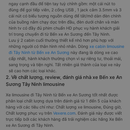
ngay cạnh đầu để tiện tay tuỳ chỉnh gồm: một cái nút to
đùng để gọi tiếp viên, 2 cổng USB , 1 jack cắm 3.5mm và 3
cái nút có biểu tượng nguồn dùng để tắt/mở dàn đèn chính
của buồng nằm chạy dọc trên đầu, đèn dưới chân và màn
hình tv có đầy đủ phim chuẩn HD phục vụ hành khách giải
trí trong chuyến đi từ Bến xe An Sương đến Tây Ninh.
Lưu ý 2 cabin cuối thường thiết kế nhỏ hơn phù hợp với
những người có thân hình nhỏ nhắn. Dòng
xe cabin limousine
đi Tây Ninh từ Bến xe An Sương
này đang là dòng xe cao
cấp nhất, hành khách thường chọn vì sự riêng tư, thoải mái,
sang trọng và tiện nghi. Tất nhiên giá thành của loại xe này
sẽ cao hơn các loại khác.
2. Về chất lượng, review, đánh giá nhà xe Bến xe An
Sương Tây Ninh limousine
Xe limousine đi Tây Ninh từ Bến xe An Sương tốt nhất được
phân loại chất lượng dựa trên đánh giá từ 1 đến 5 của khách
hàng với các tiêu chí như: Chất lượng xe limousine, Đúng giờ,
Chất lượng phục vụ trên
Vexere.com
. Đánh giá này được viết
trực tiếp bởi các khách hàng đã trải nghiệm các hãng Xe Bến
xe An Sương đi Tây Ninh.