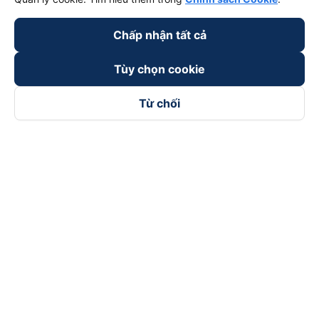
Chấp nhận tất cả
Tùy chọn cookie
Từ chối
Theo dõi chúng tôi trên
Facebook
Tiktok
Youtube
Công ty TNHH Thương Mại Dịch Vụ Vexere
Địa chỉ đăng ký kinh doanh: 8C Chữ Đồng Tử, Phường Tân
Sơn Nhất, TP. Hồ Chí Minh, Việt Nam
Địa chỉ
:
Lầu 2, toà nhà H3 Circo Hoàng Diệu, 384 Hoàng Diệu,
Phường Khánh Hội, TP Hồ Chí Minh, Việt Nam
Tầng 3, toà nhà 101 Láng Hạ, 101 Láng Hạ, Phường Láng, TP.
Hà Nội, Việt Nam
Giấy chứng nhận ĐKKD số 0315133726 do Sở KH và ĐT TP.
Hồ Chí Minh cấp lần đầu ngày 27/6/2018