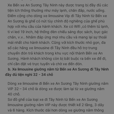
Xe Bến xe An Sương Tây Ninh này được trang bị đầy đủ các
tiện ích thông thường như máy lạnh, chăn đắp, nước uống.
Điểm cộng cho dòng xe limousine Vip đi Tây Ninh từ Bến xe
An Sương là ghế có nút tùy chỉnh độ nghiêng của ghế phù
hợp với nhu cầu của hành khách. Xe có Wifi ,có thêm tủ lạnh,
ti vi led 19 inch, hệ thống đèn chiếu sáng đọc sách, bục gác
chân, v.v.. Nhằm đáp ứng mọi nhu cầu và mang lại sự thoải
mái nhất cho hành khách. Cũng với kích thước nhỏ gọn, đa
số các hãng xe limousine đi Tây Ninh đều hỗ trợ trung
chuyển đón trả khách trong khu vực nội thành Bến xe An
Sương. Hành khách không còn bị bắt buộc ra bến xe để đi,
chỉ cần đặt vé trực tuyến và chờ xe đến đón.
b. Xe limousine giường nằm từ Bến xe An Sương đi Tây Ninh
đầy đủ tiện nghi 32 - 34 chỗ
Dòng xe limousine đi Bến xe An Sương Tây Ninh giường nằm
VIP 32 – 34 chỗ là dòng xe được làm lại từ xe giường nằm
40 chỗ.
Sơ đồ ghế của loại xe đi Tây Ninh từ Bến xe An Sương
limousine giường nằm VIP này được thiết kế 2 tầng, 3 dãy
và 6 hàng. Kích thước dài hơn dòng xe giường nằm thông