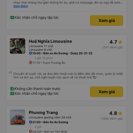
nhạc nhẹ nhàng thư giãn không ồn ào, ghế có massage, lên xe ngủ đã luôn
😆. Thấy có quét dọn xe trước khi mời khách lên. Xuất phát có chậm hơn giờ
Xem thêm
trên vé 5-10p nhưng với mình không đáng kể. Có trung chuyển tới tận bãi xe
KDL Sunworld, phòng chờ trong đó luôn. Tài xế trung chuyển cũng lịch sự,
nhiệt tình. Chuyến đi phục vụ chai nước nhỏ với kẹo gừng, chiều về phục vụ
Xác nhận chỗ ngay lập tức
Xem giá
trái cây tại phòng chờ, nước bí đao hạt chia, thanh long sấy và kẹo gừng.
Kẹo gừng ngon nha, cho 1 viên ăn chưa đã 🥹 Nói chung ưng rồi đó, lần sau
có đi TN sẽ tiếp tục book nhà xe này 👍
Huệ Nghĩa Limousine
4.7
Limousine 11 chỗ
(347 đánh giá)
Limousine 9 chỗ
15:00 • Bến xe An Sương - Quầy 20-21-22
2 giờ 15 phút
17:15 • Trạm Trường Ân
Chuyến đi tuyệt vời, xe đưa đón thoải mái từ điểm đón đã chọn, quản lý nhiệt
tình và lịch sự, chỗ ngồi tuyệt vời, sạch sẽ và thoải mái 🥰✨
Không cần thanh toán trước
Xem giá
Xác nhận chỗ ngay lập tức
Phương Trang
4.8
Limousine giường nằm 34 chỗ
(3990 đánh giá)
21:00 • Bến Xe An Sương
3 giờ
00:00 • Bến xe Tây Ninh