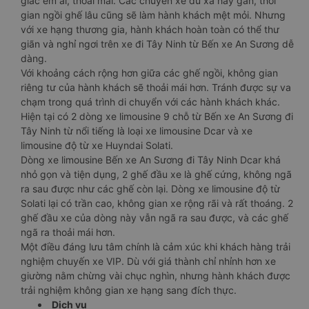
giác êm ái, thoải mái. Các chuyến xe dù xa hay gần, thời
gian ngồi ghế lâu cũng sẽ làm hành khách mệt mỏi. Nhưng
với xe hạng thương gia, hành khách hoàn toàn có thể thư
giãn và nghỉ ngơi trên xe đi Tây Ninh từ Bến xe An Sương dễ
dàng.
Với khoảng cách rộng hơn giữa các ghế ngồi, không gian
riêng tư của hành khách sẽ thoải mái hơn. Tránh được sự va
chạm trong quá trình di chuyển với các hành khách khác.
Hiện tại có 2 dòng xe limousine 9 chỗ từ Bến xe An Sương đi
Tây Ninh từ nổi tiếng là loại xe limousine Dcar và xe
limousine độ từ xe Huyndai Solati.
Dòng xe limousine Bến xe An Sương đi Tây Ninh Dcar khá
nhỏ gọn và tiện dụng, 2 ghế đầu xe là ghế cứng, không ngã
ra sau được như các ghế còn lại. Dòng xe limousine độ từ
Solati lại có trần cao, không gian xe rộng rãi và rất thoáng. 2
ghế đầu xe của dòng này vẫn ngã ra sau được, và các ghế
ngã ra thoải mái hơn.
Một điều đáng lưu tâm chính là cảm xúc khi khách hàng trải
nghiệm chuyến xe VIP. Dù với giá thành chỉ nhỉnh hơn xe
giường nằm chừng vài chục nghìn, nhưng hành khách được
trải nghiệm không gian xe hạng sang đích thực.
Dịch vụ