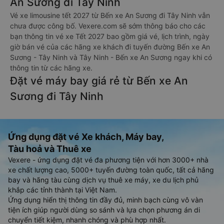
An Sương đi Tây Ninh
Vé xe limousine tết 2027 từ Bến xe An Sương đi Tây Ninh vẫn
chưa được công bố. Vexere.com sẽ sớm thông báo cho các
bạn thông tin vé xe Tết 2027 bao gồm giá vé, lịch trình, ngày
giờ bán vé của các hãng xe khách đi tuyến đường Bến xe An
Sương - Tây Ninh và Tây Ninh - Bến xe An Sương ngay khi có
thông tin từ các hãng xe.
Đặt vé máy bay giá rẻ từ Bến xe An
Sương đi Tây Ninh
Ứng dụng đặt vé Xe khách, Máy bay,
Tàu hoả và Thuê xe
Vexere - ứng dụng đặt vé đa phương tiện với hơn 3000+ nhà
xe chất lượng cao, 5000+ tuyến đường toàn quốc, tất cả hãng
bay và hãng tàu cùng dịch vụ thuê xe máy, xe du lịch phủ
khắp các tỉnh thành tại Việt Nam.
Ứng dụng hiển thị thông tin đầy đủ, minh bạch cùng vô vàn
tiện ích giúp người dùng so sánh và lựa chọn phương án di
chuyển tiết kiệm, nhanh chóng và phù hợp nhất.