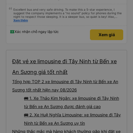
Excellent bus and very safe driving. To make this a 5-star experience, I
suggest the company implements a "no sound" policy for phones during the
night to respect those sleeping. It is a sleeper bus, so quiet is key! Also,
please display the Wi-Fi password clearly inside the cabin for convenience. I
Xem thêm
would definitely ride with them again! -------------- ​ Xe chất lượng tốt và
tài xế lái xe rất an toàn. Để dịch vụ hoàn hảo hơn, tôi góp ý nhà xe nên có
quy định rõ ràng về việc giữ im lặng (tắt âm thanh điện thoại) vào ban đêm
Xác nhận chỗ ngay lập tức
Xem giá
để tránh làm phiền hành khách khác ngủ. Ngoài ra, nhà xe nên dán sẵn mật
khẩu Wi-Fi trong xe để hành khách dễ dàng sử dụng. Tôi vẫn sẽ tiếp tục ủng
hộ nhà xe trong tương lai!
Đặt vé xe limousine đi Tây Ninh từ Bến xe
An Sương giá tốt nhất
Tổng hợp TOP 2 xe limousine đi Tây Ninh từ Bến xe An
Sương tốt nhất hiện nay 08/2026
🚌 1. Xe Thảo Kim Ngân: xe limousine đi Tây Ninh
từ Bến xe An Sương được đánh giá cao
🚌 2. Xe Huệ Nghĩa Limousine: xe limousine đi Tây
Ninh từ Bến xe An Sương uy tín
Những thắc mắc mà hàng khách thường gặp khi đặt xe