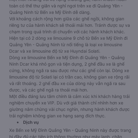
toàn có thể thư giãn và nghỉ ngơi trên xe đi Quảng Yên -
Quảng Ninh từ Bến xe Mỹ Đình dễ dàng.
Với khoảng cách rộng hơn giữa các ghế ngồi, không gian
riêng tư của hành khách sẽ thoải mái hơn. Tránh được sự va
chạm trong quá trình di chuyển với các hành khách khác.
Hiện tại có 2 dòng xe limousine 9 chỗ từ Bến xe Mỹ Đình đi
Quảng Yên - Quảng Ninh từ nổi tiếng là loại xe limousine
Dcar và xe limousine độ từ xe Huyndai Solati.
Dòng xe limousine Bến xe Mỹ Đình đi Quảng Yên - Quảng
Ninh Dcar khá nhỏ gọn và tiện dụng, 2 ghế đầu xe là ghế
cứng, không ngã ra sau được như các ghế còn lại. Dòng xe
limousine độ từ Solati lại có trần cao, không gian xe rộng rãi
và rất thoáng. 2 ghế đầu xe của dòng này vẫn ngã ra sau
được, và các ghế ngã ra thoải mái hơn.
Một điều đáng lưu tâm chính là cảm xúc khi khách hàng trải
nghiệm chuyến xe VIP. Dù với giá thành chỉ nhỉnh hơn xe
giường nằm chừng vài chục nghìn, nhưng hành khách được
trải nghiệm không gian xe hạng sang đích thực.
Dịch vụ
Xe Bến xe Mỹ Đình Quảng Yên - Quảng Ninh này được trang
bị đầy đủ các tiện ích thông thường như máy lạnh, chăn