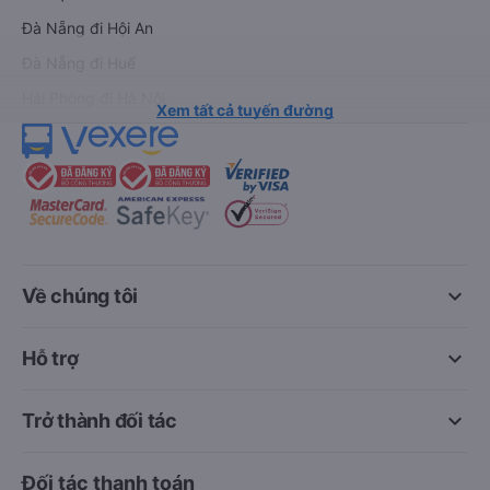
Đà Nẵng đi Hội An
Đà Nẵng đi Huế
Hải Phòng đi Hà Nội
Xem tất cả tuyến đường
keyboard_arrow_down
Về chúng tôi
keyboard_arrow_down
Hỗ trợ
keyboard_arrow_down
Trở thành đối tác
Đối tác thanh toán