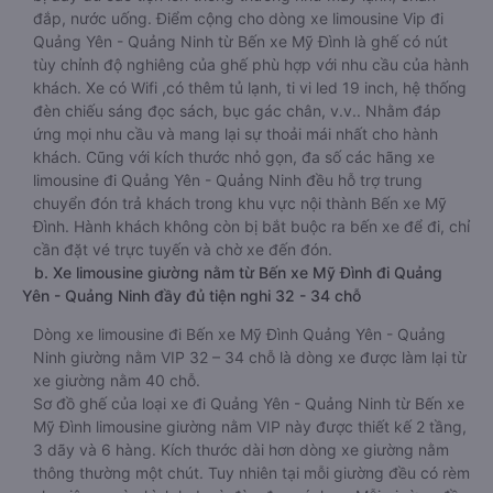
đắp, nước uống. Điểm cộng cho dòng xe limousine Vip đi
Quảng Yên - Quảng Ninh từ Bến xe Mỹ Đình là ghế có nút
tùy chỉnh độ nghiêng của ghế phù hợp với nhu cầu của hành
khách. Xe có Wifi ,có thêm tủ lạnh, ti vi led 19 inch, hệ thống
đèn chiếu sáng đọc sách, bục gác chân, v.v.. Nhằm đáp
ứng mọi nhu cầu và mang lại sự thoải mái nhất cho hành
khách. Cũng với kích thước nhỏ gọn, đa số các hãng xe
limousine đi Quảng Yên - Quảng Ninh đều hỗ trợ trung
chuyển đón trả khách trong khu vực nội thành Bến xe Mỹ
Đình. Hành khách không còn bị bắt buộc ra bến xe để đi, chỉ
cần đặt vé trực tuyến và chờ xe đến đón.
b. Xe limousine giường nằm từ Bến xe Mỹ Đình đi Quảng
Yên - Quảng Ninh đầy đủ tiện nghi 32 - 34 chỗ
Dòng xe limousine đi Bến xe Mỹ Đình Quảng Yên - Quảng
Ninh giường nằm VIP 32 – 34 chỗ là dòng xe được làm lại từ
xe giường nằm 40 chỗ.
Sơ đồ ghế của loại xe đi Quảng Yên - Quảng Ninh từ Bến xe
Mỹ Đình limousine giường nằm VIP này được thiết kế 2 tầng,
3 dãy và 6 hàng. Kích thước dài hơn dòng xe giường nằm
thông thường một chút. Tuy nhiên tại mỗi giường đều có rèm