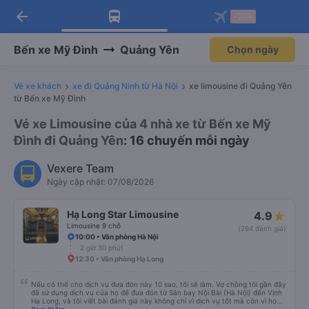
arrow_back
Tải app Vexere ngay!
Tải app Vexere
-30k
Mở app
Mở app
Nhận ưu đãi thành viên độc
-30k/ghế khi đặt vé máy bay qua
quyền
app
Bến xe Mỹ Đình
Quảng Yên
Chọn ngày
Vé xe khách
xe đi Quảng Ninh từ Hà Nội
xe limousine đi Quảng Yên
từ Bến xe Mỹ Đình
Vé xe Limousine của 4 nhà xe từ Bến xe Mỹ
Đình đi Quảng Yên
: 16 chuyến mỗi ngày
Vexere Team
Ngày cập nhật: 07/08/2026
Hạ Long Star Limousine
4.9
Limousine 9 chỗ
(294 đánh giá)
10:00 • Văn phòng Hà Nội
2 giờ 30 phút
12:30 • Văn phòng Hạ Long
Nếu có thể cho dịch vụ đưa đón này 10 sao, tôi sẽ làm. Vợ chồng tôi gần đây
đã sử dụng dịch vụ của họ để đưa đón từ Sân bay Nội Bài (Hà Nội) đến Vịnh
Hạ Long, và tôi viết bài đánh giá này không chỉ vì dịch vụ tốt mà còn vì họ