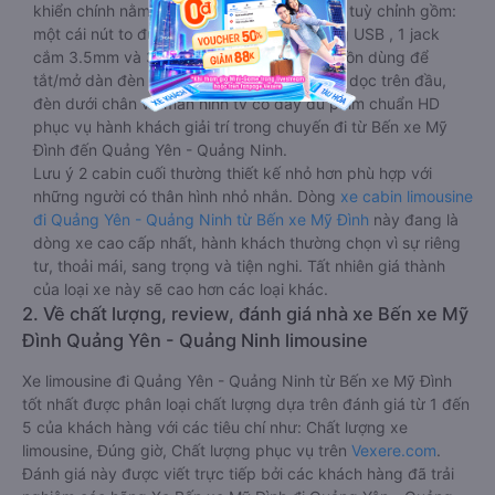
khiển chính nằm ngay cạnh đầu để tiện tay tuỳ chỉnh gồm:
một cái nút to đùng để gọi tiếp viên, 2 cổng USB , 1 jack
cắm 3.5mm và 3 cái nút có biểu tượng nguồn dùng để
tắt/mở dàn đèn chính của buồng nằm chạy dọc trên đầu,
đèn dưới chân và màn hình tv có đầy đủ phim chuẩn HD
phục vụ hành khách giải trí trong chuyến đi từ Bến xe Mỹ
Đình đến Quảng Yên - Quảng Ninh.
Lưu ý 2 cabin cuối thường thiết kế nhỏ hơn phù hợp với
những người có thân hình nhỏ nhắn. Dòng
xe cabin limousine
đi Quảng Yên - Quảng Ninh từ Bến xe Mỹ Đình
này đang là
dòng xe cao cấp nhất, hành khách thường chọn vì sự riêng
tư, thoải mái, sang trọng và tiện nghi. Tất nhiên giá thành
của loại xe này sẽ cao hơn các loại khác.
2. Về chất lượng, review, đánh giá nhà xe Bến xe Mỹ
Đình Quảng Yên - Quảng Ninh limousine
Xe limousine đi Quảng Yên - Quảng Ninh từ Bến xe Mỹ Đình
tốt nhất được phân loại chất lượng dựa trên đánh giá từ 1 đến
5 của khách hàng với các tiêu chí như: Chất lượng xe
limousine, Đúng giờ, Chất lượng phục vụ trên
Vexere.com
.
Đánh giá này được viết trực tiếp bởi các khách hàng đã trải