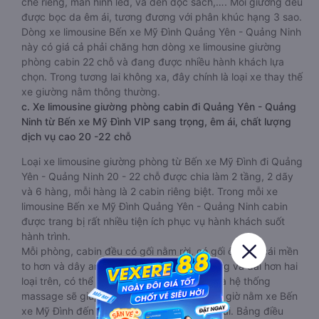
che riêng, màn hình led, và đèn đọc sách,…. Mỗi giường đều
được bọc da êm ái, tương đương với phân khúc hạng 3 sao.
Dòng xe limousine Bến xe Mỹ Đình Quảng Yên - Quảng Ninh
này có giá cả phải chăng hơn dòng xe limousine giường
phòng cabin 22 chỗ và đang được nhiều hành khách lựa
chọn. Trong tương lai không xa, đây chính là loại xe thay thế
xe giường nằm thông thường.
c. Xe limousine giường phòng cabin đi Quảng Yên - Quảng
Ninh từ Bến xe Mỹ Đình VIP sang trọng, êm ái, chất lượng
dịch vụ cao 20 -22 chỗ
Loại xe limousine giường phòng từ Bến xe Mỹ Đình đi Quảng
Yên - Quảng Ninh 20 - 22 chỗ được chia làm 2 tầng, 2 dãy
và 6 hàng, mỗi hàng là 2 cabin riêng biệt. Trong mỗi xe
limousine Bến xe Mỹ Đình Quảng Yên - Quảng Ninh cabin
được trang bị rất nhiều tiện ích phục vụ hành khách suốt
hành trình.
Mỗi phòng, cabin đều có gối nằm rời, có gối ôm, có cái mền
to hơn và dây an toàn seat belt. Giường rộng và dài hơn hai
loại trên, có thể lăn lộn thoải mái. Đặc biệt là hệ thống
massage sẽ giúp bạn thư giãn trong những giờ nằm xe Bến
xe Mỹ Đình đến Quảng Yên - Quảng Ninh dài. Bảng điều