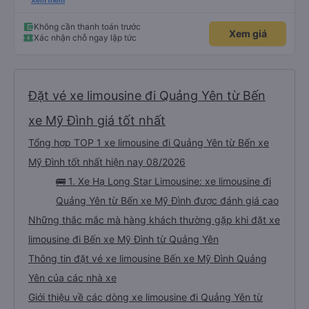
thực sự là những anh hùng. Chuyến bay của chúng tôi bị hoãn nghiêm trọng,
Xem thêm
và mặc dù đã cố gắng hết sức để liên lạc, chúng tôi vẫn đến sân bay muộn
hơn hai tiếng. Chúng tôi căng thẳng, kiệt sức và hoàn toàn nghĩ rằng mình
sẽ lỡ chuyến xe đã đặt trước, có khả năng gây nguy hiểm cho toàn bộ
Không cần thanh toán trước
Xem giá
chuyến du ngoạn Vịnh Hạ Long của chúng tôi vào ngày hôm sau. Thật ngạc
Xác nhận chỗ ngay lập tức
nhiên, tài xế vẫn ở đó, kiên nhẫn chờ đợi chúng tôi. Anh ấy bình tĩnh giúp
chúng tôi mang hành lý và đưa chúng tôi lên một chiếc xe rất thoải mái,
sạch sẽ và có máy lạnh. Chuyến đi diễn ra suôn sẻ và an toàn. Nhưng điều
thực sự làm nên sự khác biệt của công ty này chính là dịch vụ khách hàng
tuyệt vời và sự thấu hiểu. Họ đã nỗ lực hết mình (theo đúng nghĩa đen!) để
đảm bảo kỳ nghỉ của chúng tôi không bị hủy hoại. Rất, rất đáng để giới thiệu!
Đặt vé xe limousine đi Quảng Yên từ Bến
xe Mỹ Đình giá tốt nhất
Tổng hợp TOP 1 xe limousine đi Quảng Yên từ Bến xe
Mỹ Đình tốt nhất hiện nay 08/2026
🚌 1. Xe Hạ Long Star Limousine: xe limousine đi
Quảng Yên từ Bến xe Mỹ Đình được đánh giá cao
Những thắc mắc mà hàng khách thường gặp khi đặt xe
limousine đi Bến xe Mỹ Đình từ Quảng Yên
Thông tin đặt vé xe limousine Bến xe Mỹ Đình Quảng
Yên của các nhà xe
Giới thiệu về các dòng xe limousine đi Quảng Yên từ