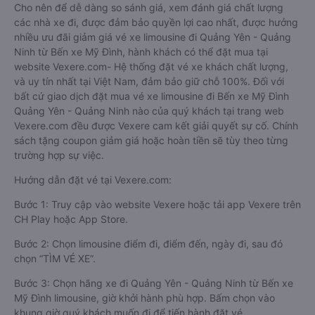
Cho nên để dễ dàng so sánh giá, xem đánh giá chất lượng
các nhà xe đi, được đảm bảo quyền lợi cao nhất, được hưởng
nhiều ưu đãi giảm giá vé xe limousine đi Quảng Yên - Quảng
Ninh từ Bến xe Mỹ Đình, hành khách có thể đặt mua tại
website Vexere.com- Hệ thống đặt vé xe khách chất lượng,
và uy tín nhất tại Việt Nam, đảm bảo giữ chỗ 100%. Đối với
bất cứ giao dịch đặt mua vé xe limousine đi Bến xe Mỹ Đình
Quảng Yên - Quảng Ninh nào của quý khách tại trang web
Vexere.com đều được Vexere cam kết giải quyết sự cố. Chính
sách tặng coupon giảm giá hoặc hoàn tiền sẽ tùy theo từng
trường hợp sự việc.
Hướng dẫn đặt vé tại Vexere.com:
Bước 1: Truy cập vào website Vexere hoặc tải app Vexere trên
CH Play hoặc App Store.
Bước 2: Chọn limousine điểm đi, điểm đến, ngày đi, sau đó
chọn “TÌM VÉ XE”.
Bước 3: Chọn hãng xe đi Quảng Yên - Quảng Ninh từ Bến xe
Mỹ Đình limousine, giờ khởi hành phù hợp. Bấm chọn vào
khung giờ quý khách muốn đi để tiến hành đặt vé.