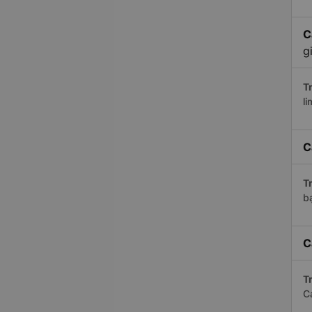
C
g
Tr
li
C
Tr
bạ
C
Tr
C