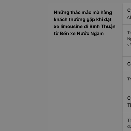
C
Những thắc mắc mà hàng
c
khách thường gặp khi đặt
xe limousine đi Bình Thuận
Tr
từ Bến xe Nước Ngầm
N
v
C
Tr
C
T
Tr
đ