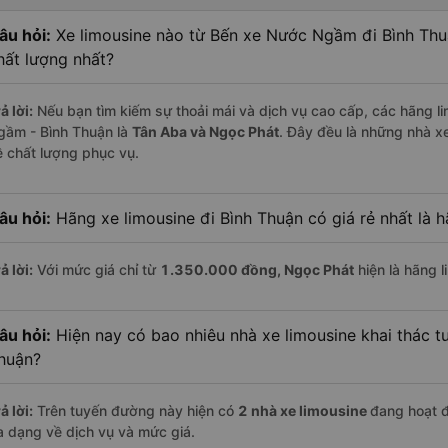
âu hỏi:
Xe limousine nào từ Bến xe Nước Ngầm đi Bình Thu
hất lượng nhất?
ả lời:
Nếu bạn tìm kiếm sự thoải mái và dịch vụ cao cấp, các hãng l
gầm - Bình Thuận là
Tân Aba và Ngọc Phát
. Đây đều là những nhà x
ề chất lượng phục vụ.
âu hỏi:
Hãng xe limousine đi Bình Thuận có giá rẻ nhất là 
ả lời:
Với mức giá chỉ từ
1.350.000
đồng,
Ngọc Phát
hiện là hãng l
âu hỏi:
Hiện nay có bao nhiêu nhà xe limousine khai thác 
huận?
ả lời:
Trên tuyến đường này hiện có
2
nhà xe
limousine
đang hoạt 
a dạng về dịch vụ và mức giá.