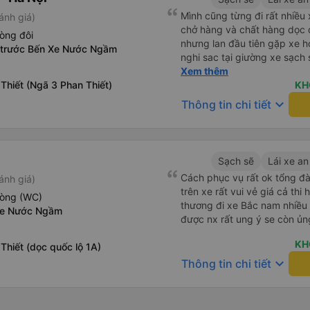
Mình cũng từng đi rất nhiề
ánh giá)
chở hàng và chất hàng dọc đ
òng đôi
nhưng lan đầu tiên gặp xe h
 trước Bến Xe Nước Ngầm
nghi sac tại giường xe sạch s
tính sẽ con ung hô nhe
Xem thêm
Thiết (Ngã 3 Phan Thiết)
KH
keyboard_arrow_down
Thông tin chi tiết
Sạch sẽ
Lái xe an
Cách phục vụ rất ok tổng đà
ánh giá)
trên xe rất vui vẻ giá cả thi
hòng (WC)
thương đi xe Bắc nam nhiều 
xe Nước Ngầm
được nx rất ung ý se còn ủn
KH
Thiết (dọc quốc lộ 1A)
keyboard_arrow_down
Thông tin chi tiết