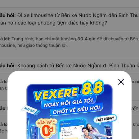
âu hỏi:
Đi xe limousine từ Bến xe Nước Ngầm đến Bình Thuậ
ian hơn các loại phương tiện khác hay không?
ả lời:
Trung bình, bạn chỉ mất khoảng
30.4 giờ
để di chuyển từ Bến
mousine, nếu giao thông thuận lợi.
âu hỏi:
Khoảng cách từ Bến xe Nước Ngầm đi Bình Thuận l
ả lời:
Quãng đường từ Bến xe Nước Ngầm đến Bình Thuận dài khoả
n thư giãn trên xe limousine thoải mái.
âu hỏi:
Mỗi ngày có bao nhiêu chuyến limousine trên tuyế
ả lời:
Mỗi ngày có tới
2 chuyến limousine
hoạt động trên tuyến, khở
ác hãng nổi bật gồm:
Tân Aba, Ngọc Phát
,...