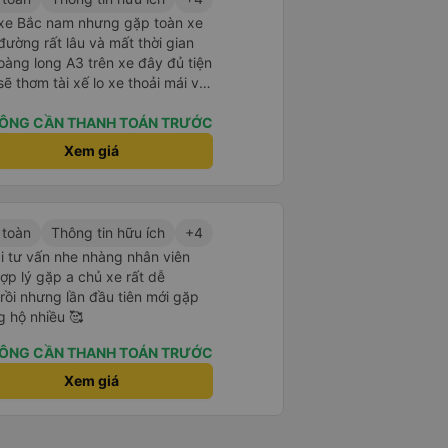
u xe Bắc nam nhưng gặp toàn xe
ường rất lâu và mất thời gian
oàng long A3 trên xe đây đủ tiện
ẽ thơm tài xế lo xe thoải mái vui
ÔNG CẦN THANH TOÁN TRƯỚC
Xem giá
 toàn
Thông tin hữu ích
+4
i tư vấn nhe nhàng nhân viên
 hợp lý gặp a chủ xe rất dễ
rồi nhưng lần đầu tiên mới gặp
g hộ nhiều 🥰
ÔNG CẦN THANH TOÁN TRƯỚC
Xem giá