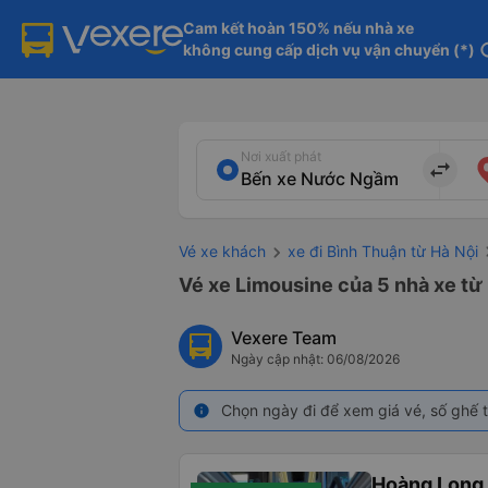
Cam kết hoàn 150% nếu nhà xe

không cung cấp dịch vụ vận chuyển (*)
in
Nơi xuất phát
import_export
Vé xe khách
xe đi Bình Thuận từ Hà Nội
Vé xe Limousine của 5 nhà xe t
Vexere Team
Ngày cập nhật: 06/08/2026
Chọn ngày đi để xem giá vé, số ghế t
info
Hoàng Long 