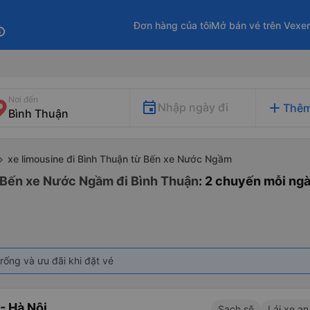
Đơn hàng của tôi
Mở bán vé trên Vexe
fo
Nơi đến
add
Nhập ngày đi
Thêm
xe limousine đi Bình Thuận từ Bến xe Nước Ngầm
ừ Bến xe Nước Ngầm đi Bình Thuận
: 2 chuyến mỗi ng
rống và ưu đãi khi đặt vé
- Hà Nội
Sạch sẽ
Lái xe an