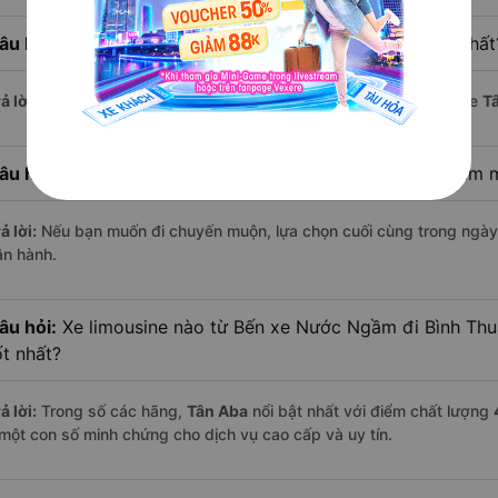
âu hỏi:
Xe limousine nào khởi hành từ Bình Thuận sớm nhất
ả lời:
Chuyến limousine sớm nhất khởi hành lúc
15:00
, do nhà xe
T
âu hỏi:
Xe limousine nào khởi hành từ Bến xe Nước Ngầm 
ả lời:
Nếu bạn muốn đi chuyến muộn, lựa chọn cuối cùng trong ngày 
ận hành.
âu hỏi:
Xe limousine nào từ Bến xe Nước Ngầm đi Bình Thu
ốt nhất?
ả lời:
Trong số các hãng,
Tân Aba
nổi bật nhất với điểm chất lượng
 một con số minh chứng cho dịch vụ cao cấp và uy tín.