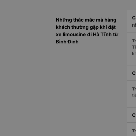
C
Những thắc mắc mà hàng
n
khách thường gặp khi đặt
xe limousine đi Hà Tĩnh từ
Tr
Bình Định
T
k
C
Tr
ti
C
Tr