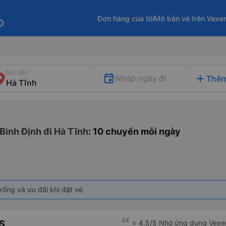
Đơn hàng của tôi
Mở bán vé trên Vexe
fo
Nơi đến
add
Nhập ngày đi
Thêm
Bình Định đi Hà Tĩnh
: 10 chuyến mỗi ngày
rống và ưu đãi khi đặt vé
S
⭐ 4.5/5 Nhờ ứng dụng Vexer