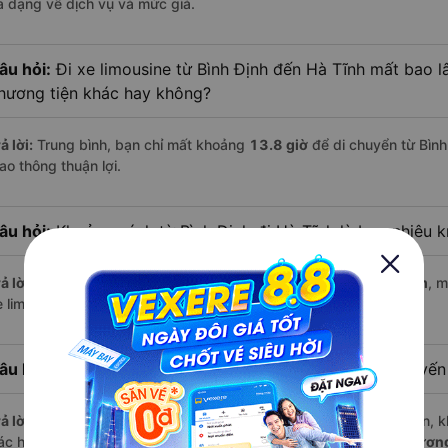
a dạng về dịch vụ và mức giá.
âu hỏi:
Đi xe limousine từ Bình Định đến Hà Tĩnh mất bao lâ
hương tiện khác hay không?
ả lời:
Trung bình, bạn chỉ mất khoảng
13.8 giờ
để di chuyển từ Bình
ao thông thuận lợi.
âu hỏi:
Khoảng cách từ Bình Định đi Hà Tĩnh là bao nhiêu 
ả lời:
Quãng đường từ Bình Định đến Hà Tĩnh dài khoảng
894 km
, 
 limousine thoải mái.
âu hỏi:
Mỗi ngày có bao nhiêu chuyến limousine trên tuyế
ả lời:
Mỗi ngày có tới
10 chuyến limousine
hoạt động trên tuyến, k
ác hãng nổi bật gồm:
HK BUSLINES, Tân Quang Dũng - Mến Thương