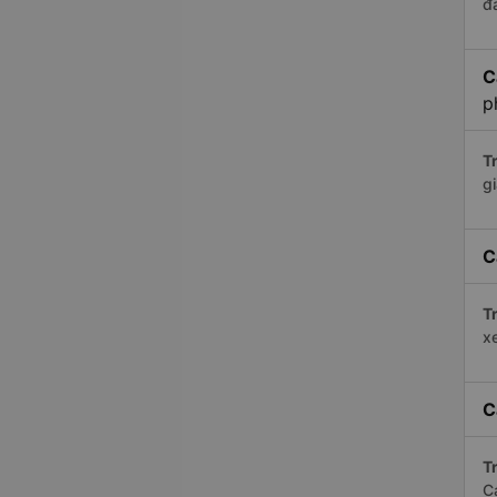
đ
C
p
Tr
gi
C
Tr
xe
C
Tr
C