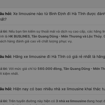
âu hỏi:
Xe limousine nào từ Bình Định đi Hà Tĩnh được đánh
hất?
ả lời:
Nếu bạn tìm kiếm sự thoải mái và dịch vụ cao cấp, các hãng lim
ĩnh là
HK BUSLINES, Tân Quang Dũng - Mến Thương và Lộc Thủy
. 
hách hàng đánh giá cao về chất lượng phục vụ.
âu hỏi:
Hãng xe limousine đi Hà Tĩnh có giá rẻ nhất là hãn
ả lời:
Với mức giá chỉ từ
560.000
đồng,
Tân Quang Dũng - Mến T
ết kiệm nhất.
âu hỏi:
Hiện nay có bao nhiêu nhà xe limousine khai thác t
ả lời:
Trên tuyến đường này hiện có
3
nhà xe
limousine
đang hoạt 