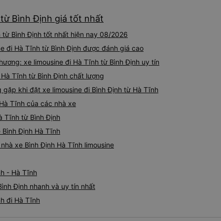
ký. Nhân viên chuyên nghiệp
sao cho cả app Vexere và H
từ Bình Định giá tốt nhất
triển để mang lại trải nghiệm
 từ Bình Định tốt nhất hiện nay 08/2026
ne đi Hà Tĩnh từ Bình Định được đánh giá cao
ơng: xe limousine đi Hà Tĩnh từ Bình Định uy tín
i Hà Tĩnh từ Bình Định chất lượng
ặp khi đặt xe limousine đi Bình Định từ Hà Tĩnh
 Hà Tĩnh của các nhà xe
à Tĩnh từ Bình Định
e Bình Định Hà Tĩnh
á nhà xe Bình Định Hà Tĩnh limousine
nh - Hà Tĩnh
Bình Định nhanh và uy tín nhất
nh đi Hà Tĩnh