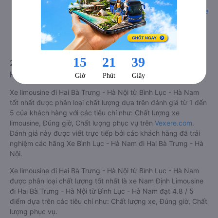
Lưu ý 2 cabin cuối thường thiết kế nhỏ hơn phù hợp với
những người có thân hình nhỏ nhắn. Dòng
xe cabin limousine
đi Hai Bà Trưng - Hà Nội từ Bình Lục - Hà Nam
này đang là
dòng xe cao cấp nhất, hành khách thường chọn vì sự riêng
tư, thoải mái, sang trọng và tiện nghi. Tất nhiên giá thành
của loại xe này sẽ cao hơn các loại khác.
2. Về chất lượng, review, đánh giá nhà xe Bình Lục -
Hà Nam Hai Bà Trưng - Hà Nội limousine
Xe limousine đi Hai Bà Trưng - Hà Nội từ Bình Lục - Hà Nam
tốt nhất được phân loại chất lượng dựa trên đánh giá từ 1 đến
5 của khách hàng với các tiêu chí như: Chất lượng xe
limousine, Đúng giờ, Chất lượng phục vụ trên
Vexere.com
.
Đánh giá này được viết trực tiếp bởi các khách hàng đã trải
nghiệm các hãng Xe Bình Lục - Hà Nam đi Hai Bà Trưng - Hà
Nội.
Xe limousine đi Hai Bà Trưng - Hà Nội từ Bình Lục - Hà Nam
được phân loại chất lượng tốt nhất là xe Nam Định Limousine
đi Hai Bà Trưng - Hà Nội từ Bình Lục - Hà Nam đạt 4.8 / 5
điểm dựa trên các tiêu chí như: Chất lượng xe, Đúng giờ, Chất
lượng phục vụ.