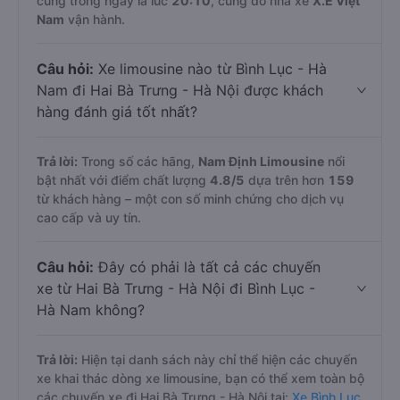
cùng trong ngày là lúc
20:10
, cũng do nhà xe
X.E Việt
Nam
vận hành.
Câu hỏi:
Xe limousine nào từ Bình Lục - Hà
Nam đi Hai Bà Trưng - Hà Nội được khách
hàng đánh giá tốt nhất?
Trả lời:
Trong số các hãng,
Nam Định Limousine
nổi
bật nhất với điểm chất lượng
4.8
/5
dựa trên hơn
159
từ khách hàng – một con số minh chứng cho dịch vụ
cao cấp và uy tín.
Câu hỏi:
Đây có phải là tất cả các chuyến
xe từ Hai Bà Trưng - Hà Nội đi Bình Lục -
Hà Nam không?
Trả lời:
Hiện tại danh sách này chỉ thể hiện các chuyến
xe khai thác dòng xe limousine, bạn có thể xem toàn bộ
các chuyến xe đi Hai Bà Trưng - Hà Nội tại:
Xe Bình Lục