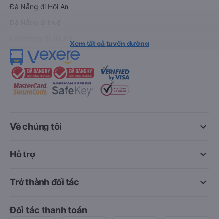
Đà Nẵng đi Hội An
Đà Nẵng đi Huế
Hải Phòng đi Hà Nội
Xem tất cả tuyến đường
keyboard_arrow_down
Về chúng tôi
keyboard_arrow_down
Hỗ trợ
keyboard_arrow_down
Trở thành đối tác
Đối tác thanh toán