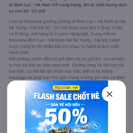
từ Bình Lục - Hà Nam VIP sang trọng, êm ái, chất lượng dịch
vụ cao 20 -22 chỗ
Loại xe limousine giường phòng từ Bình Lục - Hà Nam đi Hai
Bà Trưng - Hà Nội 20 - 22 chỗ được chia làm 2 tầng, 2 dãy
và 6 hàng, mỗi hàng là 2 cabin riêng biệt. Trong mỗi xe
limousine Bình Lục - Hà Nam Hai Bà Trưng - Hà Nội cabin
được trang bị rất nhiều tiện ích phục vụ hành khách suốt
hành trình.
Mỗi phòng, cabin đều có gối nằm rời, có gối ôm, có cái mền
to hơn và dây an toàn seat belt. Giường rộng và dài hơn hai
loại trên, có thể lăn lộn thoải mái. Đặc biệt là hệ thống
massage sẽ giúp bạn thư giãn trong những giờ nằm xe Bình
Lục - Hà Nam đến Hai Bà Trưng - Hà Nội dài. Bảng điều
khiển chính nằm ngay cạnh đầu để tiện tay tuỳ chỉnh gồm:
một cái nút to đùng để gọi tiếp viên, 2 cổng USB , 1 jack
cắm 3.5mm và 3 cái nút có biểu tượng nguồn dùng để
tắt/mở dàn đèn chính của buồng nằm chạy dọc trên đầu,
đèn dưới chân và màn hình tv có đầy đủ phim chuẩn HD
phục vụ hành khách giải trí trong chuyến đi từ Bình Lục - Hà
Nam đến Hai Bà Trưng - Hà Nội.