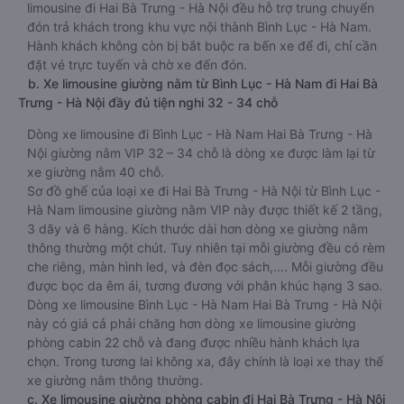
limousine đi Hai Bà Trưng - Hà Nội đều hỗ trợ trung chuyển
đón trả khách trong khu vực nội thành Bình Lục - Hà Nam.
Hành khách không còn bị bắt buộc ra bến xe để đi, chỉ cần
đặt vé trực tuyến và chờ xe đến đón.
b. Xe limousine giường nằm từ Bình Lục - Hà Nam đi Hai Bà
Trưng - Hà Nội đầy đủ tiện nghi 32 - 34 chỗ
Dòng xe limousine đi Bình Lục - Hà Nam Hai Bà Trưng - Hà
Nội giường nằm VIP 32 – 34 chỗ là dòng xe được làm lại từ
xe giường nằm 40 chỗ.
Sơ đồ ghế của loại xe đi Hai Bà Trưng - Hà Nội từ Bình Lục -
Hà Nam limousine giường nằm VIP này được thiết kế 2 tầng,
3 dãy và 6 hàng. Kích thước dài hơn dòng xe giường nằm
thông thường một chút. Tuy nhiên tại mỗi giường đều có rèm
che riêng, màn hình led, và đèn đọc sách,…. Mỗi giường đều
được bọc da êm ái, tương đương với phân khúc hạng 3 sao.
Dòng xe limousine Bình Lục - Hà Nam Hai Bà Trưng - Hà Nội
này có giá cả phải chăng hơn dòng xe limousine giường
phòng cabin 22 chỗ và đang được nhiều hành khách lựa
chọn. Trong tương lai không xa, đây chính là loại xe thay thế
xe giường nằm thông thường.
c. Xe limousine giường phòng cabin đi Hai Bà Trưng - Hà Nội