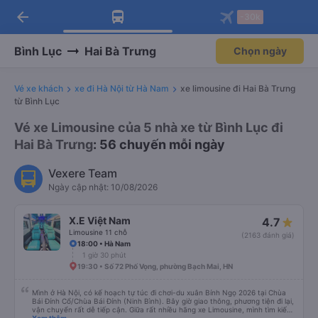
arrow_back
Tải app Vexere ngay!
Tải app Vexere
-30k
Mở app
Mở app
Nhận ưu đãi thành viên độc
-30k/ghế khi đặt vé máy bay qua
quyền
app
Bình Lục
Hai Bà Trưng
Chọn ngày
Vé xe khách
xe đi Hà Nội từ Hà Nam
xe limousine đi Hai Bà Trưng
từ Bình Lục
Vé xe Limousine của 5 nhà xe từ Bình Lục đi
Hai Bà Trưng
: 56 chuyến mỗi ngày
Vexere Team
Ngày cập nhật: 10/08/2026
X.E Việt Nam
4.7
Limousine 11 chỗ
(2163 đánh giá)
18:00 • Hà Nam
1 giờ 30 phút
19:30 • Số 72 Phố Vọng, phường Bạch Mai, HN
Mình ở Hà Nội, có kế hoạch tự túc đi chơi-du xuân Bính Ngọ 2026 tại Chùa
Bái Đính Cổ/Chùa Bái Đính (Ninh Bình). Bây giờ giao thông, phương tiện đi lại,
vận chuyển rất dễ tiếp cận. Giữa rất nhiều hãng xe Limousine, mình tìm kiếm