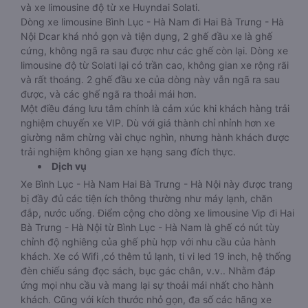
và xe limousine độ từ xe Huyndai Solati.
Dòng xe limousine Bình Lục - Hà Nam đi Hai Bà Trưng - Hà
Nội Dcar khá nhỏ gọn và tiện dụng, 2 ghế đầu xe là ghế
cứng, không ngã ra sau được như các ghế còn lại. Dòng xe
limousine độ từ Solati lại có trần cao, không gian xe rộng rãi
và rất thoáng. 2 ghế đầu xe của dòng này vẫn ngã ra sau
được, và các ghế ngã ra thoải mái hơn.
Một điều đáng lưu tâm chính là cảm xúc khi khách hàng trải
nghiệm chuyến xe VIP. Dù với giá thành chỉ nhỉnh hơn xe
giường nằm chừng vài chục nghìn, nhưng hành khách được
trải nghiệm không gian xe hạng sang đích thực.
Dịch vụ
Xe Bình Lục - Hà Nam Hai Bà Trưng - Hà Nội này được trang
bị đầy đủ các tiện ích thông thường như máy lạnh, chăn
đắp, nước uống. Điểm cộng cho dòng xe limousine Vip đi Hai
Bà Trưng - Hà Nội từ Bình Lục - Hà Nam là ghế có nút tùy
chỉnh độ nghiêng của ghế phù hợp với nhu cầu của hành
khách. Xe có Wifi ,có thêm tủ lạnh, ti vi led 19 inch, hệ thống
đèn chiếu sáng đọc sách, bục gác chân, v.v.. Nhằm đáp
ứng mọi nhu cầu và mang lại sự thoải mái nhất cho hành
khách. Cũng với kích thước nhỏ gọn, đa số các hãng xe